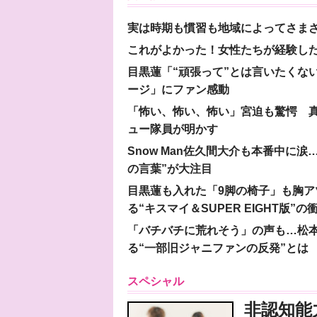
実は時期も慣習も地域によってさま
これがよかった！女性たちが経験し
目黒蓮「“頑張って”とは言いたくな
ージ」にファン感動
「怖い、怖い、怖い」宮迫も驚愕 真
ュー隊員が明かす
Snow Man佐久間大介も本番中に
の言葉”が大注目
目黒蓮も入れた「9脚の椅子」も胸アツ
る“キスマイ＆SUPER EIGHT版”の
「バチバチに荒れそう」の声も…松
る“一部旧ジャニファンの反発”とは
スペシャル
非認知能