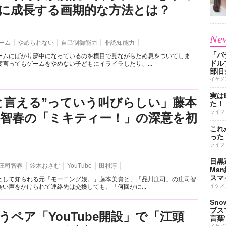
に成長する画期的な方法とは？
New
ーム
やめられない
自己制御能力
非認知能力
「バ
ームにばかり夢中になっているのを横目で見ながらため息をついてしま
ドル
言ってもゲームをやめない子どもにイライラしたり、...
部旧
イケメ
実は
と言える”っていう叫びらしい」藤本
た！
ライフ
司智春の「ミキティー！」の深意を初
これ
った
ライフ
目黒
庄司智春
鈴木おさむ
YouTube
田村淳
Ma
スマイ
として知られる元「モーニング娘。」藤本美貴と、「品川庄司」の庄司智
イケメ
い声をかけられて連絡先は交換しても、「何回かに...
Sn
ブス
うペア「YouTube開設」で「江頭
言葉