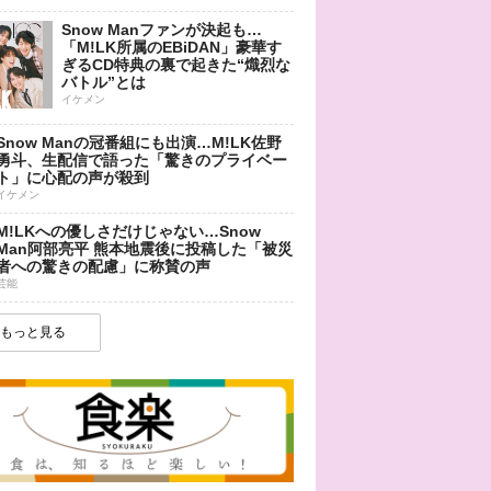
Snow Manファンが決起も…
「M!LK所属のEBiDAN」豪華す
ぎるCD特典の裏で起きた“熾烈な
バトル”とは
イケメン
Snow Manの冠番組にも出演…M!LK佐野
勇斗、生配信で語った「驚きのプライベー
ト」に心配の声が殺到
イケメン
M!LKへの優しさだけじゃない…Snow
Man阿部亮平 熊本地震後に投稿した「被災
者への驚きの配慮」に称賛の声
芸能
もっと見る