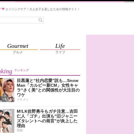
ブ
エイジングケア！大人女子を楽しむための情報サイト！
Gourmet
Life
グルメ
ライフ
king
ランキング
目黒蓮と“社内恋愛”説も…Snow
Man「カルビー新CM」女性キャ
ラ“さく美”との関係性が大注目の
ワケ
イケメン
M!LK佐野勇斗もガチ注意…吉田
仁人「ゴチ」出演も“旧ジャニー
ズタレントへの発言”が炎上した
理由
芸能