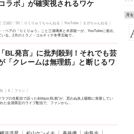
イケメ
とのコラボ」が確実視されるワケ
江頭2：50
りくりゅうちゃんねる
YouTube
エガちゃんねる
・ペアの「りくりゅう」こと三浦璃来と木原龍一が、YouTubeに進出。
いる。2月のミラノ・コルティナ冬季五輪で...
「BL発言」に批判殺到！それでも芸
が「クレームは無理筋」と断じるワ
BL
X
ファン
ラブの生配信で語った&ldquo;BL観”が、思わぬ炎上騒動に発展してい
れた会員限定のライブ配信で、ファンから...
横浜流星
松山ケンイチ
蒼井優
中島歩