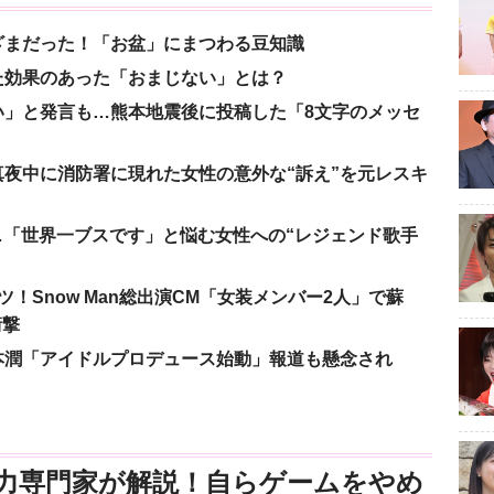
ざまだった！「お盆」にまつわる豆知識
た効果のあった「おまじない」とは？
い」と発言も…熊本地震後に投稿した「8文字のメッセ
夜中に消防署に現れた女性の意外な“訴え”を元レスキ
涙…「世界一ブスです」と悩む女性への“レジェンド歌手
！Snow Man総出演CM「女装メンバー2人」で蘇
衝撃
本潤「アイドルプロデュース始動」報道も懸念され
力専門家が解説！自らゲームをやめ