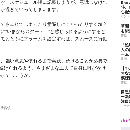
が、スケジュール帳に記載しようが、意識しなけれ
Sn
斗、
間が過ぎていってしまいます。
心配
イケメ
ても忘れてしまったり意識しにくかったりする場合
草間
を後
に“いまからスタート！”と感じられるようにすると
芸能
メモとともにアラームを設定すれば、スムーズに行動
「処
人の
ーム
芸能
、強い意思や慣れるまで実践し続けることが必要で
と続けられるよう、さまざまな工夫で自身に呼びかけ
【T
マな
かがでしょうか。
模様
芸能
目黒
ー新
注目
イケメ
生活習慣
Ike