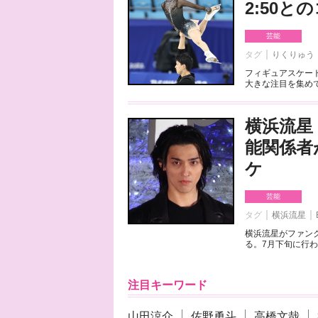
2:50
芸能
タグ
りくりゅう
フィギュアスケート
大きな注目を集めて
横浜流星
能関係者
ケ
芸能
タグ
横浜流星
横浜流星がファンク
る。7月下旬に行わ
注目キーワード
山田涼介
佐野勇斗
高橋文哉