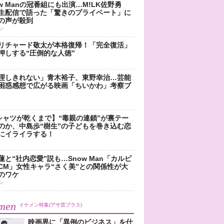
ow Manの冠番組にも出演…M!LK佐野勇
生配信で語った「驚きのプライベート」に
の声が殺到
ン
リチャード敬太が本格復帰！「完全復活」
押しする“圧倒的な人徳”
理しきれない」青木裕子、東野幸治…芸能
困惑感想で広がる映画「ちいかわ」考察ブ
シャツが乾くまで】“毒親の連鎖”が裏テー
のか、中島歩“樹生”の子どもを巻き込む恋
にイライラする！
蓮と“社内恋愛”説も…Snow Man「カルビ
CM」女性キャラ“さく美”との関係性が大
のワケ
ン
men
イケメン特集(アサ芸プラス)
映画界に「異例のビジネス」を仕