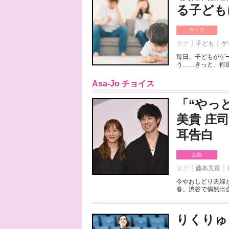
る子ども
ライフ
タグ
子ども
ゲ
毎日、子どもがゲ
う……きっと、何度
Asa-Jo チョイス
「“やっ
美貴 庄
耳告白
芸能
タグ
藤本美貴
今やおしどり夫婦
春。渋谷で偶然出会
りくりゅ