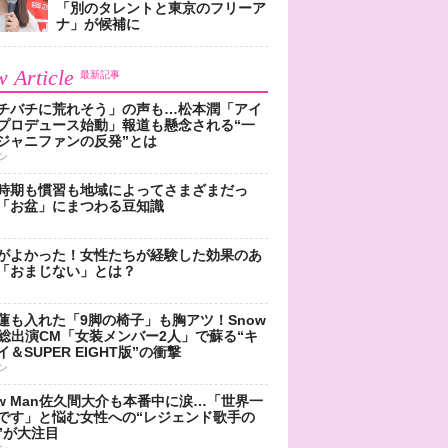
「別のタレントと東京のフリーア
ナ」が候補に
 Article
最新記事
チバチに荒れそう」の声も…松本潤「アイ
プロデュース始動」報道も懸念される“一
ジャニファンの反発”とは
ン
時期も慣習も地域によってさまざまだっ
「お盆」にまつわる豆知識
がよかった！女性たちが経験した効果のあ
「おまじない」とは？
蓮も入れた「9脚の椅子」も胸アツ！Snow
n総出演CM「女装メンバー2人」で蘇る“キ
＆SUPER EIGHT版”の衝撃
ン
ow Man佐久間大介も本番中に涙…「世界一
です」と悩む女性への“レジェンド歌手の
”が大注目