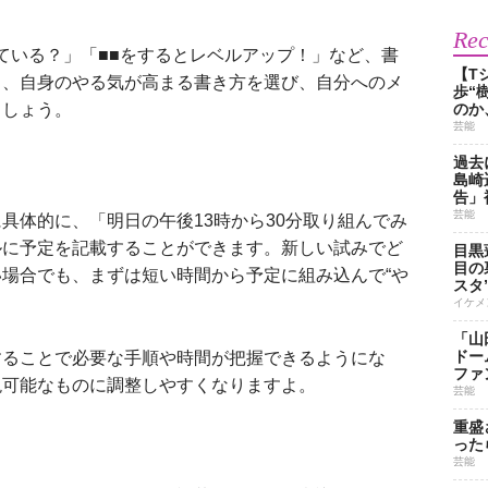
Re
きている？」「■■をするとレベルアップ！」など、書
【T
ら、自身のやる気が高まる書き方を選び、自分へのメ
歩“
ましょう。
のか
芸能
過去
島崎
告」
芸能
具体的に、「明日の午後13時から30分取り組んでみ
ルに予定を記載することができます。新しい試みでど
目黒
目の
場合でも、まずは短い時間から予定に組み込んで“や
スタ
イケメ
「山
ドー
ることで必要な手順や時間が把握できるようにな
ファ
現可能なものに調整しやすくなりますよ。
芸能
重盛
った
芸能