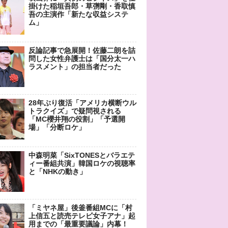
掛けた稲垣吾郎・草彅剛・香取慎
吾の主演作「新たな収益システ
ム」
反論記事で急展開！佐藤二朗を詰
問した女性弁護士は「国分太一ハ
ラスメント」の担当者だった
28年ぶり復活「アメリカ横断ウル
トラクイズ」で疑問視される
「MC櫻井翔の役割」「予選開
場」「分断ロケ」
中森明菜「SixTONESとバラエテ
ィー番組共演」韓国ロケの視聴率
と「NHKの動き」
「ミヤネ屋」後釜番組MCに「村
上信五と読売テレビ女子アナ」起
用までの「最重要議論」内幕！