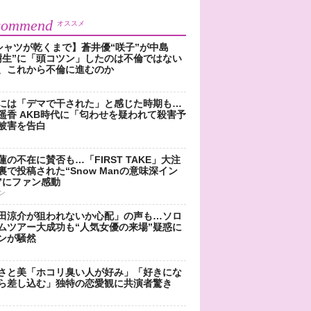
commend
オススメ
シャツが乾くまで】蒼井優“咲子”が中島
樹生”に「頭コツン」したのは不倫ではない
、これから不倫に進むのか
には「デマで干された」と感じた時期も…
遥香 AKB時代に「匂わせを疑われて殺害予
被害を告白
蓮の不在に賛否も…「FIRST TAKE」大注
裏で投稿された“Snow Manの意味深イン
”にファン感動
ン
田涼介が狙われないか心配」の声も…ソロ
ムツアー大成功も“人気女優の来場”疑惑に
ンが騒然
さと美「ホコリ臭い人が好み」「好きにな
ら差し込む」独特の恋愛観に共演者驚き