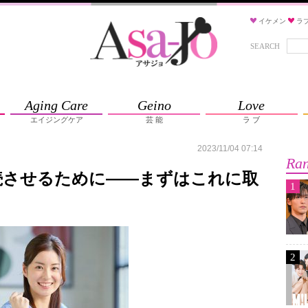
イケメン
ラ
SEARCH
Aging Care
Geino
Love
エイジングケア
芸 能
ラ ブ
2023/11/04 07:14
Ran
続させるために――まずはこれに取
1
2