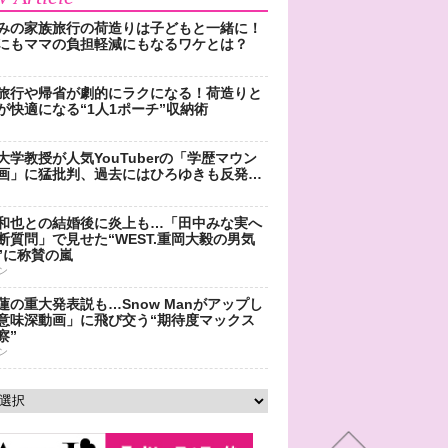
みの家族旅行の荷造りは子どもと一緒に！
にもママの負担軽減にもなるワケとは？
旅行や帰省が劇的にラクになる！荷造りと
が快適になる“1人1ポーチ”収納術
大学教授が人気YouTuberの「学歴マウン
画」に猛批判、過去にはひろゆきも反発…
和也との結婚後に炎上も…「田中みな実へ
断質問」で見せた“WEST.重岡大毅の男気
”に称賛の嵐
ン
蓮の重大発表説も…Snow Manがアップし
意味深動画」に飛び交う“期待度マックス
察”
ン