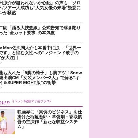
田涼介が狙われないか心配」の声も…ソロ
ムツアー大成功も“人気女優の来場”疑惑に
ンが騒然
二朗「踊る大捜査線」公式告知で浮き彫り
った“全カット要求”の本気度
ow Man佐久間大介も本番中に涙…「世界一
です」と悩む女性への“レジェンド歌手の
”が大注目
ン
蓮も入れた「9脚の椅子」も胸アツ！Snow
n総出演CM「女装メンバー2人」で蘇る“キ
＆SUPER EIGHT版”の衝撃
ン
men
イケメン特集(アサ芸プラス)
映画界に「異例のビジネス」を仕
掛けた稲垣吾郎・草彅剛・香取慎
吾の主演作「新たな収益システ
ム」