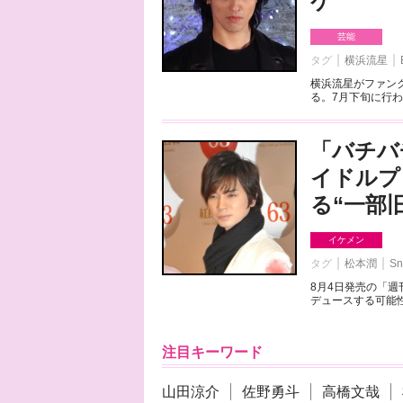
ケ
芸能
タグ
横浜流星
横浜流星がファンク
る。7月下旬に行わ
「バチバ
イドルプ
る“一部
イケメン
タグ
松本潤
Sn
8月4日発売の「
デュースする可能性
注目キーワード
山田涼介
佐野勇斗
高橋文哉