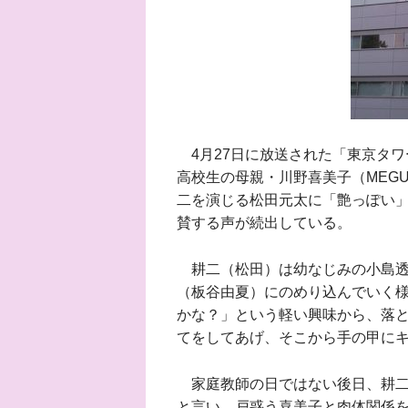
4月27日に放送された「東京タワ
高校生の母親・川野喜美子（MEGU
二を演じる松田元太に「艶っぽい
賛する声が続出している。
耕二（松田）は幼なじみの小島透
（板谷由夏）にのめり込んでいく
かな？」という軽い興味から、落
てをしてあげ、そこから手の甲に
家庭教師の日ではない後日、耕二
と言い、戸惑う喜美子と肉体関係を