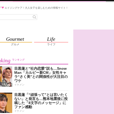
ブ
エイジングケア！大人女子を楽しむための情報サイト！
Gourmet
Life
グルメ
ライフ
king
ランキング
目黒蓮と“社内恋愛”説も…Snow
Man「カルビー新CM」女性キャ
ラ“さく美”との関係性が大注目の
ワケ
イケメン
目黒蓮「“頑張って”とは言いたく
ない」と発言も…熊本地震後に投
稿した「8文字のメッセージ」に
ファン感動
イケメン