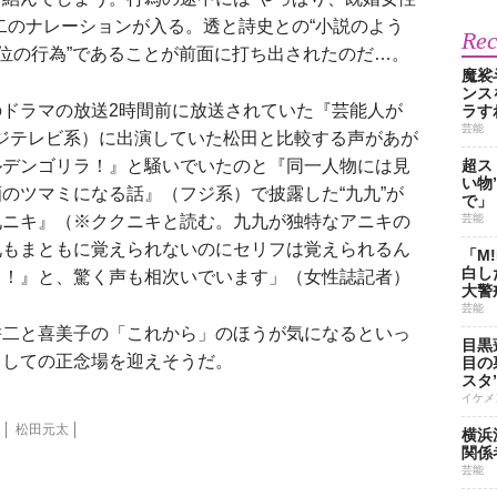
二のナレーションが入る。透と詩史との“小説のよう
Re
本位の行為”であることが前面に打ち出されたのだ…。
魔裟
ンス
ドラマの放送2時間前に放送されていた『芸能人が
ラす
芸能
ジテレビ系）に出演していた松田と比較する声があが
ルデンゴリラ！』と騒いでいたのと『同一人物には見
超ス
い物
のツマミになる話』（フジ系）で披露した“九九”が
で」
九ニキ』（※ククニキと読む。九九が独特なアニキの
芸能
九もまともに覚えられないのにセリフは覚えられるん
「M
白し
り！』と、驚く声も相次いでいます」（女性誌記者）
大警
芸能
二と喜美子の「これから」のほうが気になるといっ
目黒
としての正念場を迎えそうだ。
目の
スタ
イケメ
松田元太
横浜
関係
芸能