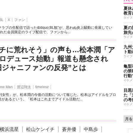
夏休
教育
ライフ
BL
X
ファン
夏の
ラブの生配信で語った&ldquo;BL観”が、思わぬ炎上騒動に発展してい
れた会員限定のライブ配信で、ファンから...
旅先
ライフ
九州
チに荒れそう」の声も…松本潤「ア
ト動
ロデュース始動」報道も懸念され
ライフ
旧ジャニファンの反発”とは
亀梨
の禁
行動
イケメ
ow Man
渡辺翔太
timelesz
目黒
週刊女性」が、松本潤の今後の活動について報じた。松本はアイドルをプロ
た「
があるという。「松本はこれまでアイドル活動だ...
の考
イケメ
横浜流星
松山ケンイチ
蒼井優
中島歩