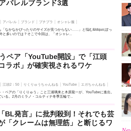
アパレルブランド3選
アパレル
ブランド
プチプラ
オシャレ服
「なかなかぴったりのサイズが見つからない……」と悩む&ldquo;ぽっ
外と多いのでは？そこで今回は、「オシャレ...
うペア「YouTube開設」で「江頭
とのコラボ」が確実視されるワケ
江頭2：50
りくりゅうちゃんねる
YouTube
エガちゃんねる
・ペアの「りくりゅう」こと三浦璃来と木原龍一が、YouTubeに進出。
いる。2月のミラノ・コルティナ冬季五輪で...
「BL発言」に批判殺到！それでも芸
が「クレームは無理筋」と断じるワ
New