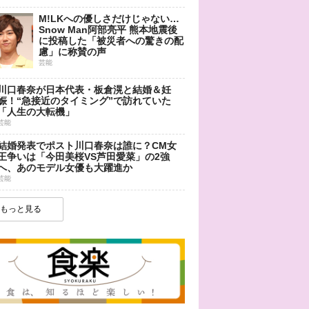
M!LKへの優しさだけじゃない…
Snow Man阿部亮平 熊本地震後
に投稿した「被災者への驚きの配
慮」に称賛の声
芸能
川口春奈が日本代表・板倉滉と結婚＆妊
娠！“急接近のタイミング”で訪れていた
「人生の大転機」
芸能
結婚発表でポスト川口春奈は誰に？CM女
王争いは「今田美桜VS芦田愛菜」の2強
へ、あのモデル女優も大躍進か
芸能
もっと見る