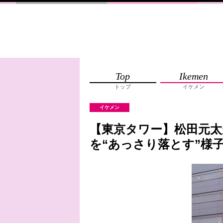
Top
Ikemen
トップ
イケメン
イケメン
【東京タワー】松田元太が
を“あっさり落とす”様