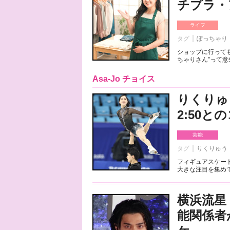
チプラ・
ライフ
タグ
ぽっちゃり
ショップに行っても
ちゃりさん”って意
Asa-Jo チョイス
りくりゅ
2:50
芸能
タグ
りくりゅう
フィギュアスケート
大きな注目を集めて
横浜流星
能関係者