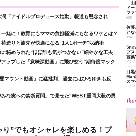
「山
ドー
ファ
本潤「アイドルプロデュース始動」報道も懸念され
芸能
佐藤
とな
と一緒に！教育にもママの負担軽減にもなるワケとは？
芸能
荷造りと旅先が快適になる“1人1ポーチ”収納術
Sn
ブス
に秘められた“ほぼ誰も気がつかない”細やかな工夫
言葉
nがアップした「意味深動画」に飛び交う“期待度マック
イケメ
目黒
Ma
「学歴マウント動画」に猛批判、過去にはひろゆきも反
スマイ
イケメ
みな実への禁断質問」で見せた“WEST.重岡大毅の男
Ike
ゃり”でもオシャレを楽しめる！プ