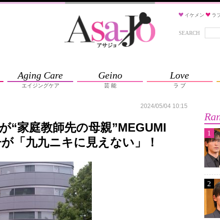
イケメン
ラ
SEARCH
Aging Care
Geino
Love
エイジングケア
芸 能
ラ ブ
2024/05/04 10:15
Ran
“家庭教師先の母親”MEGUMI
1
子が「九九ニキに見えない」！
2