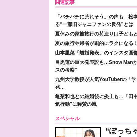
関連記事
「バチバチに荒れそう」の声も…松
る“一部旧ジャニファンの反発”とは
夏休みの家族旅行の荷造りは子ども
夏の旅行や帰省が劇的にラクになる！
山本里菜「離婚発表」のインスタ画像
目黒蓮の重大発表説も…Snow Ma
スの考察”
九州大学教授が人気YouTuberの
発…
亀梨和也との結婚後に炎上も…「田中
気行動”に称賛の嵐
スペシャル
“ぽっち