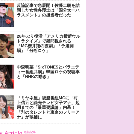
反論記事で急展開！佐藤二朗を詰
問した女性弁護士は「国分太一ハ
ラスメント」の担当者だった
28年ぶり復活「アメリカ横断ウル
トラクイズ」で疑問視される
「MC櫻井翔の役割」「予選開
場」「分断ロケ」
中森明菜「SixTONESとバラエテ
ィー番組共演」韓国ロケの視聴率
と「NHKの動き」
「ミヤネ屋」後釜番組MCに「村
上信五と読売テレビ女子アナ」起
用までの「最重要議論」内幕！
「別のタレントと東京のフリーア
ナ」が候補に
 Article
最新記事