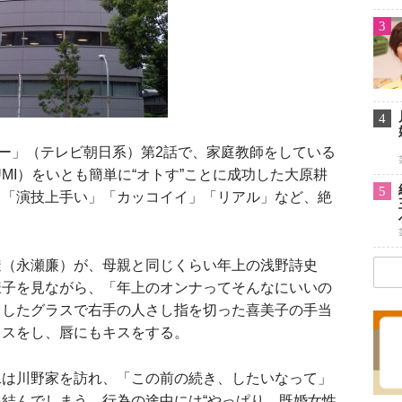
3
4
ー」（テレビ朝日系）第2話で、家庭教師をしている
MI）をいとも簡単に“オトす”ことに成功した大原耕
5
」「演技上手い」「カッコイイ」「リアル」など、絶
（永瀬廉）が、母親と同じくらい年上の浅野詩史
様子を見ながら、「年上のオンナってそんなにいいの
としたグラスで右手の人さし指を切った喜美子の手当
キスをし、唇にもキスをする。
は川野家を訪れ、「この前の続き、したいなって」
結んでしまう。行為の途中には“やっぱり、既婚女性