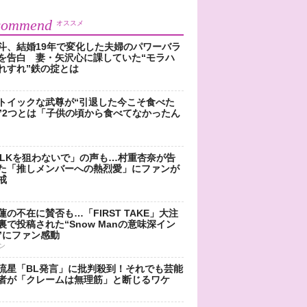
commend
オススメ
斗、結婚19年で変化した夫婦のパワーバラ
を告白 妻・矢沢心に課していた“モラハ
れすれ”鉄の掟とは
トイックな武尊が“引退した今こそ食べた
”2つとは「子供の頃から食べてなかったん
!LKを狙わないで」の声も…村重杏奈が告
た「推しメンバーへの熱烈愛」にファンが
戒
蓮の不在に賛否も…「FIRST TAKE」大注
裏で投稿された“Snow Manの意味深イン
”にファン感動
ン
流星「BL発言」に批判殺到！それでも芸能
者が「クレームは無理筋」と断じるワケ