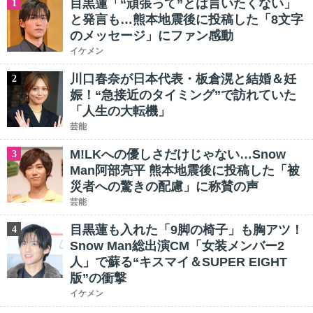
目黒蓮「“頑張って”とは言いたくない」
1
と発言も…熊本地震後に投稿した「8文字
のメッセージ」にファン感動
イケメン
川口春奈が日本代表・板倉滉と結婚＆妊
2
娠！“急接近のタイミング”で訪れていた
「人生の大転機」
芸能
M!LKへの優しさだけじゃない…Snow
3
Man阿部亮平 熊本地震後に投稿した「被
災者への驚きの配慮」に称賛の声
芸能
目黒蓮も入れた「9脚の椅子」も胸アツ！
4
Snow Man総出演CM「女装メンバー2
人」で蘇る“キスマイ＆SUPER EIGHT
版”の衝撃
イケメン