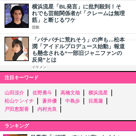
横浜流星「BL発言」に批判殺到！そ
れでも芸能関係者が「クレームは無理
筋」と断じるワケ
芸能
「バチバチに荒れそう」の声も…松本
潤「アイドルプロデュース始動」報道
も懸念される“一部旧ジャニファンの
反発”とは
イケメン
注目キーワード
山田涼介
佐野勇斗
高橋文哉
横浜流星
松山ケンイチ
蒼井優
中島歩
目黒蓮
戸田恵梨香
内村光良
ランキング