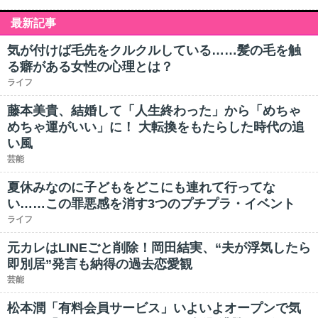
最新記事
気が付けば毛先をクルクルしている……髪の毛を触
る癖がある女性の心理とは？
ライフ
藤本美貴、結婚して「人生終わった」から「めちゃ
めちゃ運がいい」に！ 大転換をもたらした時代の追
い風
芸能
夏休みなのに子どもをどこにも連れて行ってな
い……この罪悪感を消す3つのプチプラ・イベント
ライフ
元カレはLINEごと削除！岡田結実、“夫が浮気したら
即別居”発言も納得の過去恋愛観
芸能
松本潤「有料会員サービス」いよいよオープンで気