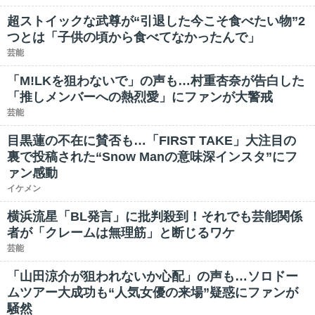
超ストイックな武尊が“引退した今こそ食べたい物”2
つとは「子供の頃から食べてなかったんで」
芸能
「M!LKを狙わないで」の声も…村重杏奈が告白した
「推しメンバーへの熱烈愛」にファンが大警戒
芸能
目黒蓮の不在に賛否も…「FIRST TAKE」大注目の
裏で投稿された“Snow Manの意味深インスタ”にフ
ァン感動
イケメン
横浜流星「BL発言」に批判殺到！それでも芸能関係
者が「クレームは無理筋」と断じるワケ
芸能
「山田涼介が狙われないか心配」の声も…ソロドー
ムツアー大成功も“人気女優の来場”疑惑にファンが
騒然