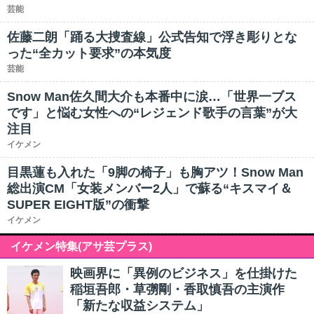
芸能
佐藤二朗「踊る大捜査線」公式告知で浮き彫りとな
った“全カット要求”の本気度
芸能
Snow Man佐久間大介も本番中に涙…「世界一ブス
です」と悩む女性への“レジェンド歌手の言葉”が大
注目
イケメン
目黒蓮も入れた「9脚の椅子」も胸アツ！Snow Man
総出演CM「女装メンバー2人」で蘇る“キスマイ＆
SUPER EIGHT版”の衝撃
イケメン
イケメン特集(アサ芸プラス)
映画界に「異例のビジネス」を仕掛けた
稲垣吾郎・草彅剛・香取慎吾の主演作
「新たな収益システム」