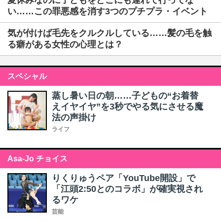
夏休みなのに子どもをどこにも連れて行ってな
い……この罪悪感を消す3つのプチプラ・イベント
気が付けば毛先をクルクルしている……髪の毛を触
る癖がある女性の心理とは？
スペシャル
蒸し暑い日の朝……子どもの“お着替
えイヤイヤ”を3秒でやる気にさせる魔
法の声掛け
ライフ
Asa-Jo チョイス
りくりゅうペア「YouTube開設」で
「江頭2:50とのコラボ」が確実視され
るワケ
芸能