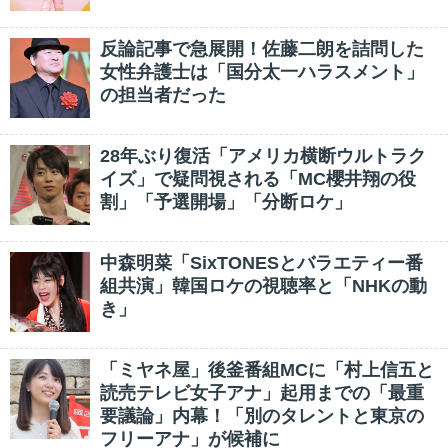
反論記事で急展開！佐藤二朗を詰問した
女性弁護士は「国分太一ハラスメント」
の担当者だった
28年ぶり復活「アメリカ横断ウルトラク
イズ」で疑問視される「MC櫻井翔の役
割」「予選開場」「分断ロケ」
中森明菜「SixTONESとバラエティー番
組共演」韓国ロケの視聴率と「NHKの動
き」
「ミヤネ屋」後釜番組MCに「村上信五と
読売テレビ女子アナ」起用までの「最重
要議論」内幕！「別のタレントと東京の
フリーアナ」が候補に