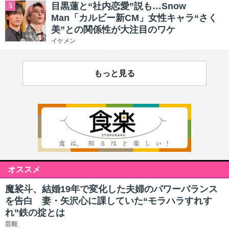
目黒蓮と“社内恋愛”説も…Snow
5
Man「カルビー新CM」女性キャラ“さく
美”との関係性が大注目のワケ
イケメン
もっと見る
オススメ
魔裟斗、結婚19年で変化した夫婦のパワーバランス
を告白 妻・矢沢心に課していた“モラハラすれす
れ”鉄の掟とは
芸能