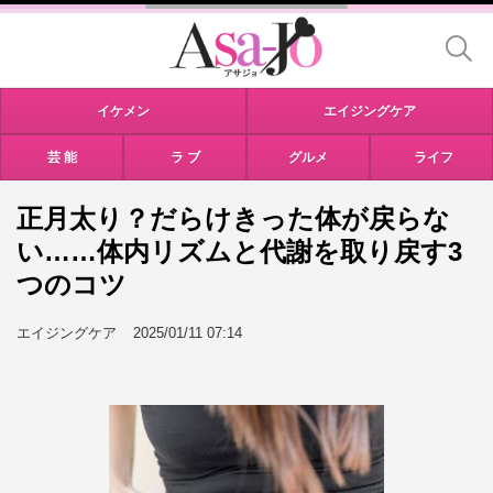
イケメン
エイジングケア
芸 能
ラ ブ
グルメ
ライフ
正月太り？だらけきった体が戻らな
い……体内リズムと代謝を取り戻す3
つのコツ
エイジングケア
2025/01/11 07:14