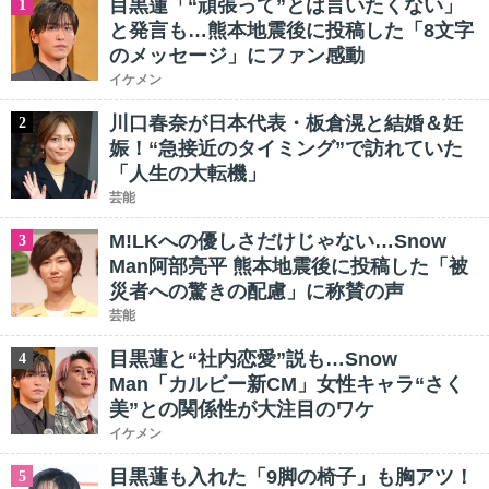
目黒蓮「“頑張って”とは言いたくない」
1
と発言も…熊本地震後に投稿した「8文字
のメッセージ」にファン感動
イケメン
川口春奈が日本代表・板倉滉と結婚＆妊
2
娠！“急接近のタイミング”で訪れていた
「人生の大転機」
芸能
M!LKへの優しさだけじゃない…Snow
3
Man阿部亮平 熊本地震後に投稿した「被
災者への驚きの配慮」に称賛の声
芸能
目黒蓮と“社内恋愛”説も…Snow
4
Man「カルビー新CM」女性キャラ“さく
美”との関係性が大注目のワケ
イケメン
目黒蓮も入れた「9脚の椅子」も胸アツ！
5