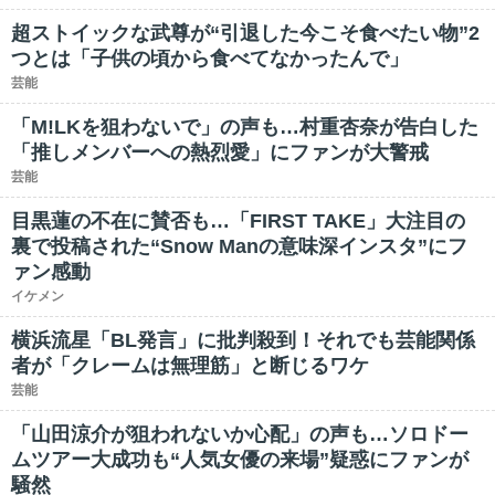
超ストイックな武尊が“引退した今こそ食べたい物”2
つとは「子供の頃から食べてなかったんで」
芸能
「M!LKを狙わないで」の声も…村重杏奈が告白した
「推しメンバーへの熱烈愛」にファンが大警戒
芸能
目黒蓮の不在に賛否も…「FIRST TAKE」大注目の
裏で投稿された“Snow Manの意味深インスタ”にフ
ァン感動
イケメン
横浜流星「BL発言」に批判殺到！それでも芸能関係
者が「クレームは無理筋」と断じるワケ
芸能
「山田涼介が狙われないか心配」の声も…ソロドー
ムツアー大成功も“人気女優の来場”疑惑にファンが
騒然