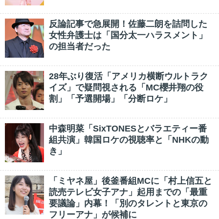
反論記事で急展開！佐藤二朗を詰問した
女性弁護士は「国分太一ハラスメント」
の担当者だった
28年ぶり復活「アメリカ横断ウルトラク
イズ」で疑問視される「MC櫻井翔の役
割」「予選開場」「分断ロケ」
中森明菜「SixTONESとバラエティー番
組共演」韓国ロケの視聴率と「NHKの動
き」
「ミヤネ屋」後釜番組MCに「村上信五と
読売テレビ女子アナ」起用までの「最重
要議論」内幕！「別のタレントと東京の
フリーアナ」が候補に