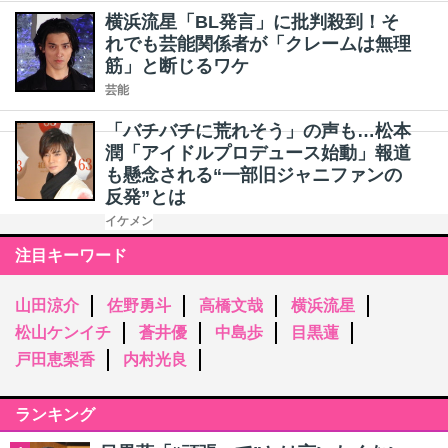
横浜流星「BL発言」に批判殺到！そ
れでも芸能関係者が「クレームは無理
筋」と断じるワケ
芸能
「バチバチに荒れそう」の声も…松本
潤「アイドルプロデュース始動」報道
も懸念される“一部旧ジャニファンの
反発”とは
イケメン
注目キーワード
山田涼介
佐野勇斗
高橋文哉
横浜流星
松山ケンイチ
蒼井優
中島歩
目黒蓮
戸田恵梨香
内村光良
ランキング