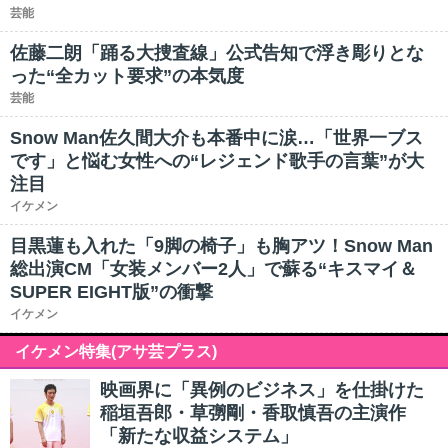
芸能
佐藤二朗「踊る大捜査線」公式告知で浮き彫りとな
った“全カット要求”の本気度
芸能
Snow Man佐久間大介も本番中に涙…「世界一ブス
です」と悩む女性への“レジェンド歌手の言葉”が大
注目
イケメン
目黒蓮も入れた「9脚の椅子」も胸アツ！Snow Man
総出演CM「女装メンバー2人」で蘇る“キスマイ＆
SUPER EIGHT版”の衝撃
イケメン
イケメン特集(アサ芸プラス)
映画界に「異例のビジネス」を仕掛けた
稲垣吾郎・草彅剛・香取慎吾の主演作
「新たな収益システム」