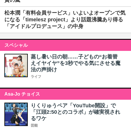
賛の嵐
松本潤「有料会員サービス」いよいよオープンで気
になる「timelesz project」より話題沸騰あり得る
「アイドルプロデュース」の中身
スペシャル
蒸し暑い日の朝……子どもの“お着替
えイヤイヤ”を3秒でやる気にさせる魔
法の声掛け
ライフ
Asa-Jo チョイス
りくりゅうペア「YouTube開設」で
「江頭2:50とのコラボ」が確実視され
るワケ
芸能