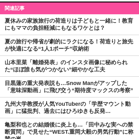
関連記事
夏休みの家族旅行の荷造りは子どもと一緒に！教育
にもママの負担軽減にもなるワケとは？
夏の旅行や帰省が劇的にラクになる！荷造りと旅先
が快適になる“1人1ポーチ”収納術
山本里菜「離婚発表」のインスタ画像に秘められ
た“ほぼ誰も気がつかない”細やかな工夫
目黒蓮の重大発表説も…Snow Manがアップした
「意味深動画」に飛び交う“期待度マックスの考察”
九州大学教授が人気YouTuberの「学歴マウント動
画」に猛批判、過去にはひろゆきも反発…
亀梨和也との結婚後に炎上も…「田中みな実への禁
断質問」で見せた“WEST.重岡大毅の男気行動”に称