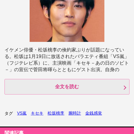
イケメン俳優・松坂桃李の倹約家ぶりが話題になってい
る。松坂は1月19日に放送されたバラエティ番組「VS嵐」
（フジテレビ系）に、主演映画「キセキ－あの日のソビト
－」の宣伝で菅田将暉らとともにゲスト出演。自身の
全文を読む
VS嵐
キセキ
松坂桃李
腕時計
金銭感覚
タグ
関連記事