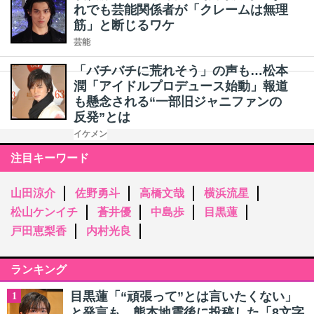
れでも芸能関係者が「クレームは無理
筋」と断じるワケ
芸能
「バチバチに荒れそう」の声も…松本
潤「アイドルプロデュース始動」報道
も懸念される“一部旧ジャニファンの
反発”とは
イケメン
注目キーワード
山田涼介
佐野勇斗
高橋文哉
横浜流星
松山ケンイチ
蒼井優
中島歩
目黒蓮
戸田恵梨香
内村光良
ランキング
目黒蓮「“頑張って”とは言いたくない」
1
と発言も…熊本地震後に投稿した「8文字