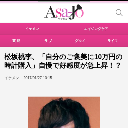
イケメン
エイジングケア
芸 能
ラ ブ
グルメ
ライフ
松坂桃李、「自分のご褒美に10万円の
時計購入」自慢で好感度が急上昇！？
イケメン
2017/01/27 10:15