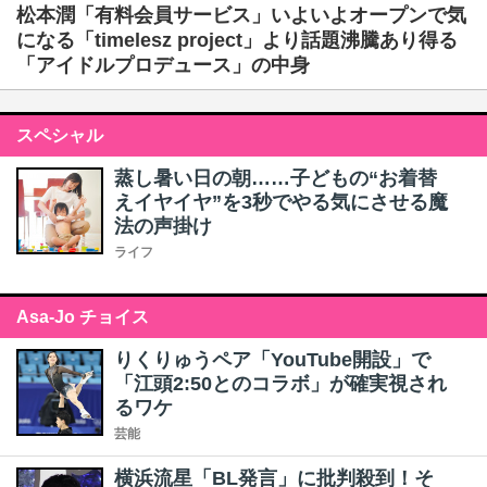
松本潤「有料会員サービス」いよいよオープンで気
になる「timelesz project」より話題沸騰あり得る
「アイドルプロデュース」の中身
スペシャル
蒸し暑い日の朝……子どもの“お着替
えイヤイヤ”を3秒でやる気にさせる魔
法の声掛け
ライフ
Asa-Jo チョイス
りくりゅうペア「YouTube開設」で
「江頭2:50とのコラボ」が確実視され
るワケ
芸能
横浜流星「BL発言」に批判殺到！そ