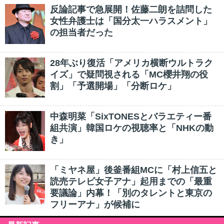
反論記事で急展開！佐藤二朗を詰問した
女性弁護士は「国分太一ハラスメント」
の担当者だった
28年ぶり復活「アメリカ横断ウルトラク
イズ」で疑問視される「MC櫻井翔の役
割」「予選開場」「分断ロケ」
中森明菜「SixTONESとバラエティー番
組共演」韓国ロケの視聴率と「NHKの動
き」
「ミヤネ屋」後釜番組MCに「村上信五と
読売テレビ女子アナ」起用までの「最重
要議論」内幕！「別のタレントと東京の
フリーアナ」が候補に