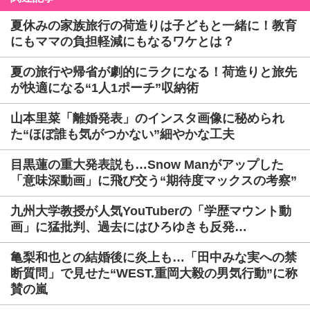
夏休みの家族旅行の荷造りは子どもと一緒に！教育
にもママの負担軽減にもなるワケとは？
夏の旅行や帰省が劇的にラクになる！荷造りと旅先
が快適になる“1人1ポーチ”収納術
山本里菜「離婚発表」のインスタ画像に秘められ
た“ほぼ誰も気がつかない”細やかな工夫
目黒蓮の重大発表説も…Snow Manがアップした
「意味深動画」に飛び交う“期待度マックスの考察”
九州大学教授が人気YouTuberの「学歴マウント動
画」に猛批判、過去にはひろゆきも反発…
亀梨和也との結婚後に炎上も…「田中みな実への禁
断質問」で見せた“WEST.重岡大毅の男気行動”に称
賛の嵐