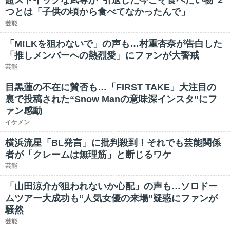
超ストイックな武尊が“引退した今こそ食べたい物”2
つとは「子供の頃から食べてなかったんで」
芸能
「M!LKを狙わないで」の声も…村重杏奈が告白した
「推しメンバーへの熱烈愛」にファンが大警戒
芸能
目黒蓮の不在に賛否も…「FIRST TAKE」大注目の
裏で投稿された“Snow Manの意味深インスタ”にフ
ァン感動
イケメン
横浜流星「BL発言」に批判殺到！それでも芸能関係
者が「クレームは無理筋」と断じるワケ
芸能
「山田涼介が狙われないか心配」の声も…ソロドー
ムツアー大成功も“人気女優の来場”疑惑にファンが
騒然
芸能