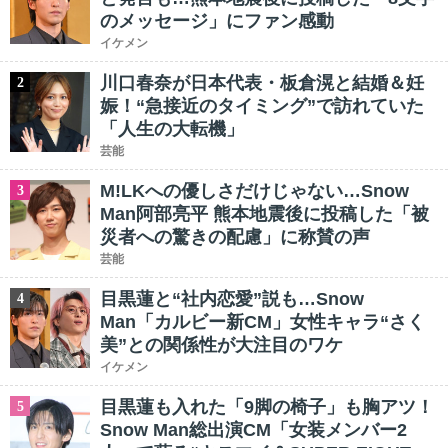
のメッセージ」にファン感動
イケメン
川口春奈が日本代表・板倉滉と結婚＆妊
2
娠！“急接近のタイミング”で訪れていた
「人生の大転機」
芸能
M!LKへの優しさだけじゃない…Snow
3
Man阿部亮平 熊本地震後に投稿した「被
災者への驚きの配慮」に称賛の声
芸能
目黒蓮と“社内恋愛”説も…Snow
4
Man「カルビー新CM」女性キャラ“さく
美”との関係性が大注目のワケ
イケメン
目黒蓮も入れた「9脚の椅子」も胸アツ！
5
Snow Man総出演CM「女装メンバー2