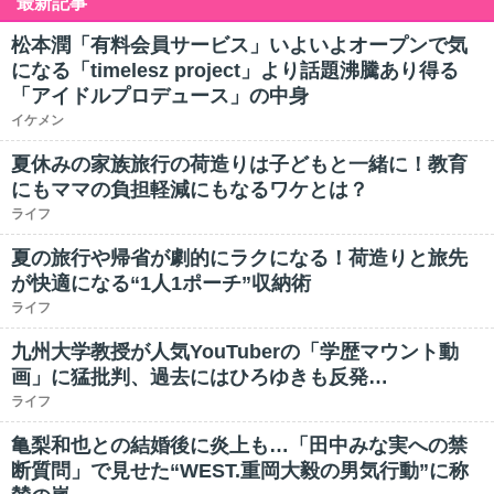
最新記事
松本潤「有料会員サービス」いよいよオープンで気
になる「timelesz project」より話題沸騰あり得る
「アイドルプロデュース」の中身
イケメン
夏休みの家族旅行の荷造りは子どもと一緒に！教育
にもママの負担軽減にもなるワケとは？
ライフ
夏の旅行や帰省が劇的にラクになる！荷造りと旅先
が快適になる“1人1ポーチ”収納術
ライフ
九州大学教授が人気YouTuberの「学歴マウント動
画」に猛批判、過去にはひろゆきも反発…
ライフ
亀梨和也との結婚後に炎上も…「田中みな実への禁
断質問」で見せた“WEST.重岡大毅の男気行動”に称