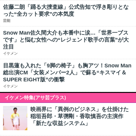
佐藤二朗「踊る大捜査線」公式告知で浮き彫りとな
った“全カット要求”の本気度
芸能
Snow Man佐久間大介も本番中に涙…「世界一ブス
です」と悩む女性への“レジェンド歌手の言葉”が大
注目
イケメン
目黒蓮も入れた「9脚の椅子」も胸アツ！Snow Man
総出演CM「女装メンバー2人」で蘇る“キスマイ＆
SUPER EIGHT版”の衝撃
イケメン
イケメン特集(アサ芸プラス)
映画界に「異例のビジネス」を仕掛けた
稲垣吾郎・草彅剛・香取慎吾の主演作
「新たな収益システム」