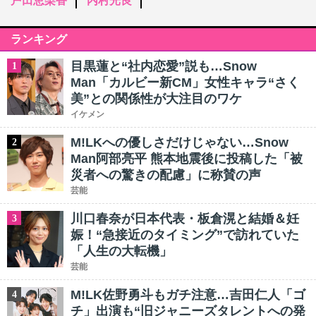
戸田恵梨香
内村光良
ランキング
目黒蓮と“社内恋愛”説も…Snow
1
Man「カルビー新CM」女性キャラ“さく
美”との関係性が大注目のワケ
イケメン
M!LKへの優しさだけじゃない…Snow
2
Man阿部亮平 熊本地震後に投稿した「被
災者への驚きの配慮」に称賛の声
芸能
川口春奈が日本代表・板倉滉と結婚＆妊
3
娠！“急接近のタイミング”で訪れていた
「人生の大転機」
芸能
M!LK佐野勇斗もガチ注意…吉田仁人「ゴ
4
チ」出演も“旧ジャニーズタレントへの発