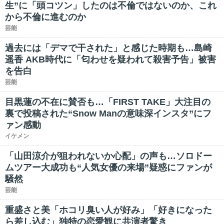
生”に「頭コツン」したのは不倫ではないのか、これ
から不倫に進むのか
芸能
過去には「デマで干された」と感じた時期も…島崎
遥香 AKB時代に「匂わせを疑われて殺害予告」被害
を告白
芸能
目黒蓮の不在に賛否も…「FIRST TAKE」大注目の
裏で投稿された“Snow Manの意味深インスタ”にフ
ァン感動
イケメン
「山田涼介が狙われないか心配」の声も…ソロドー
ムツアー大成功も“人気女優の来場”疑惑にファンが
騒然
芸能
重盛さと美「ホコリ臭い人が好み」「好きになった
ら差し込む」独特の恋愛観に共演者驚き