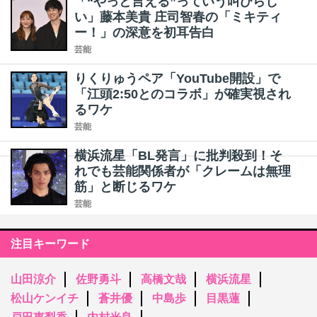
「“やっと言える”っていう叫びらし
い」藤本美貴 庄司智春の「ミキティ
ー！」の深意を初耳告白
芸能
りくりゅうペア「YouTube開設」で
「江頭2:50とのコラボ」が確実視され
るワケ
芸能
横浜流星「BL発言」に批判殺到！そ
れでも芸能関係者が「クレームは無理
筋」と断じるワケ
芸能
注目キーワード
山田涼介
佐野勇斗
高橋文哉
横浜流星
松山ケンイチ
蒼井優
中島歩
目黒蓮