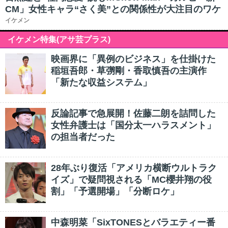
CM」女性キャラ“さく美”との関係性が大注目のワケ
イケメン
イケメン特集(アサ芸プラス)
映画界に「異例のビジネス」を仕掛けた
稲垣吾郎・草彅剛・香取慎吾の主演作
「新たな収益システム」
反論記事で急展開！佐藤二朗を詰問した
女性弁護士は「国分太一ハラスメント」
の担当者だった
28年ぶり復活「アメリカ横断ウルトラク
イズ」で疑問視される「MC櫻井翔の役
割」「予選開場」「分断ロケ」
中森明菜「SixTONESとバラエティー番