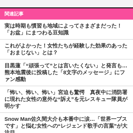
関連記事
実は時期も慣習も地域によってさまざまだった！
「お盆」にまつわる豆知識
これがよかった！女性たちが経験した効果のあった
「おまじない」とは？
目黒蓮「“頑張って”とは言いたくない」と発言も…
熊本地震後に投稿した「8文字のメッセージ」にフ
ァン感動
「怖い、怖い、怖い」宮迫も驚愕 真夜中に消防署
に現れた女性の意外な“訴え”を元レスキュー隊員が
明かす
Snow Man佐久間大介も本番中に涙…「世界一ブス
です」と悩む女性への“レジェンド歌手の言葉”が大
注目