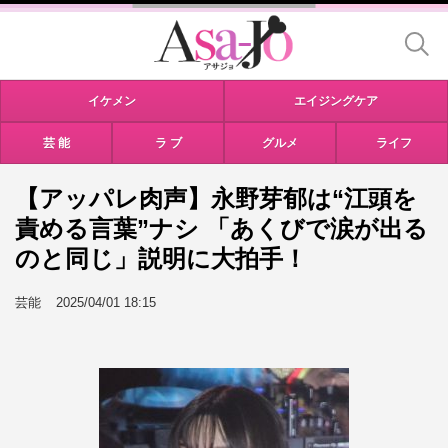
イケメン
エイジングケア
芸 能
ラ ブ
グルメ
ライフ
【アッパレ肉声】永野芽郁は“江頭を
責める言葉”ナシ 「あくびで涙が出る
のと同じ」説明に大拍手！
芸能
2025/04/01 18:15