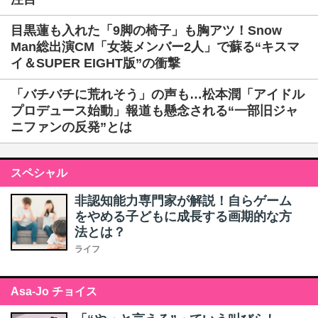
目黒蓮も入れた「9脚の椅子」も胸アツ！Snow
Man総出演CM「女装メンバー2人」で蘇る“キスマ
イ＆SUPER EIGHT版”の衝撃
「バチバチに荒れそう」の声も…松本潤「アイドル
プロデュース始動」報道も懸念される“一部旧ジャ
ニファンの反発”とは
スペシャル
非認知能力専門家が解説！自らゲーム
をやめる子どもに成長する画期的な方
法とは？
ライフ
Asa-Jo チョイス