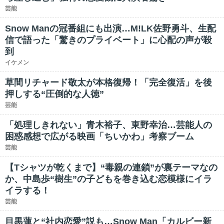
芸能
Snow Manの冠番組にも出演…M!LK佐野勇斗、生配
信で語った「驚きのプライベート」に心配の声が殺
到
イケメン
草間リチャード敬太が本格復帰！「完全復活」を後
押しする“圧倒的な人徳”
芸能
「処理しきれない」青木裕子、東野幸治…芸能人の
困惑感想で広がる映画「ちいかわ」考察ブーム
芸能
【Tシャツが乾くまで】“毒親の連鎖”が裏テーマなの
か、中島歩“樹生”の子どもを巻き込む恋模様にイラ
イラする！
芸能
目黒蓮と“社内恋愛”説も…Snow Man「カルビー新