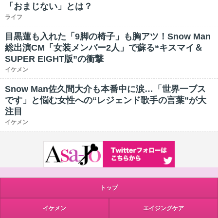
「おまじない」とは？
ライフ
目黒蓮も入れた「9脚の椅子」も胸アツ！Snow Man
総出演CM「女装メンバー2人」で蘇る“キスマイ＆
SUPER EIGHT版”の衝撃
イケメン
Snow Man佐久間大介も本番中に涙…「世界一ブス
です」と悩む女性への“レジェンド歌手の言葉”が大
注目
イケメン
トップ
イケメン
エイジングケア