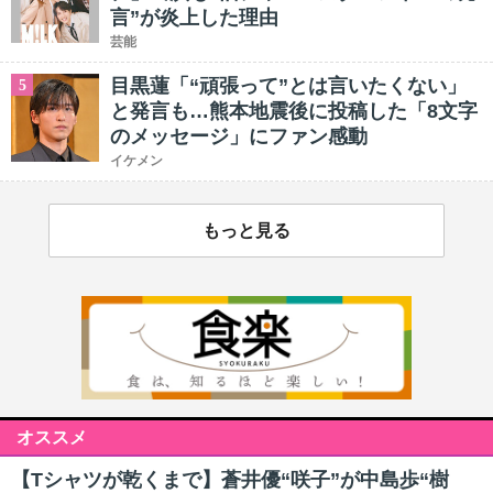
言”が炎上した理由
芸能
目黒蓮「“頑張って”とは言いたくない」
5
と発言も…熊本地震後に投稿した「8文字
のメッセージ」にファン感動
イケメン
もっと見る
オススメ
【Tシャツが乾くまで】蒼井優“咲子”が中島歩“樹