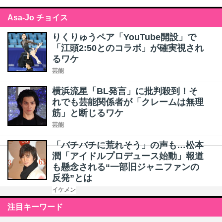
Asa-Jo チョイス
りくりゅうペア「YouTube開設」で
「江頭2:50とのコラボ」が確実視され
るワケ
芸能
横浜流星「BL発言」に批判殺到！そ
れでも芸能関係者が「クレームは無理
筋」と断じるワケ
芸能
「バチバチに荒れそう」の声も…松本
潤「アイドルプロデュース始動」報道
も懸念される“一部旧ジャニファンの
反発”とは
イケメン
注目キーワード