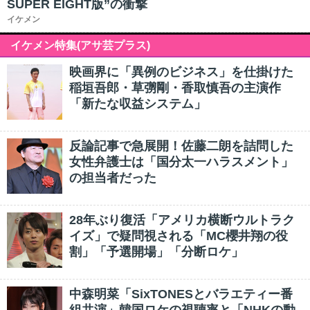
SUPER EIGHT版”の衝撃
イケメン
イケメン特集(アサ芸プラス)
映画界に「異例のビジネス」を仕掛けた
稲垣吾郎・草彅剛・香取慎吾の主演作
「新たな収益システム」
反論記事で急展開！佐藤二朗を詰問した
女性弁護士は「国分太一ハラスメント」
の担当者だった
28年ぶり復活「アメリカ横断ウルトラク
イズ」で疑問視される「MC櫻井翔の役
割」「予選開場」「分断ロケ」
中森明菜「SixTONESとバラエティー番