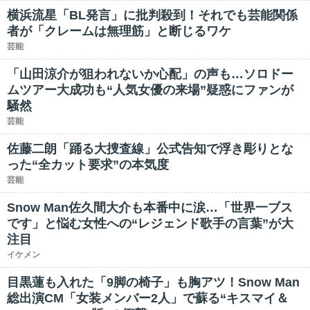
横浜流星「BL発言」に批判殺到！それでも芸能関係
者が「クレームは無理筋」と断じるワケ
芸能
「山田涼介が狙われないか心配」の声も…ソロドー
ムツアー大成功も“人気女優の来場”疑惑にファンが
騒然
芸能
佐藤二朗「踊る大捜査線」公式告知で浮き彫りとな
った“全カット要求”の本気度
芸能
Snow Man佐久間大介も本番中に涙…「世界一ブス
です」と悩む女性への“レジェンド歌手の言葉”が大
注目
イケメン
目黒蓮も入れた「9脚の椅子」も胸アツ！Snow Man
総出演CM「女装メンバー2人」で蘇る“キスマイ＆