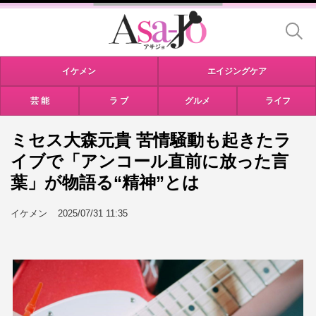
イケメン
エイジングケア
芸 能
ラ ブ
グルメ
ライフ
ミセス大森元貴 苦情騒動も起きたラ
イブで「アンコール直前に放った言
葉」が物語る“精神”とは
イケメン
2025/07/31 11:35