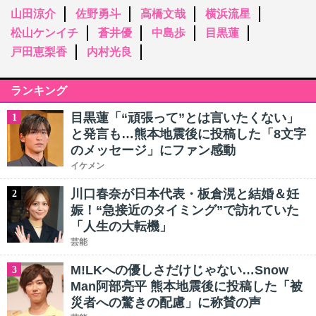
山田涼介
佐野勇斗
高橋文哉
横浜流星
松山ケンイチ
蒼井優
中島歩
目黒蓮
戸田恵梨香
内村光良
ランキング
目黒蓮「“頑張って”とは言いたくない」
1
と発言も…熊本地震後に投稿した「8文字
のメッセージ」にファン感動
イケメン
川口春奈が日本代表・板倉滉と結婚＆妊
2
娠！“急接近のタイミング”で訪れていた
「人生の大転機」
芸能
M!LKへの優しさだけじゃない…Snow
3
Man阿部亮平 熊本地震後に投稿した「被
災者への驚きの配慮」に称賛の声