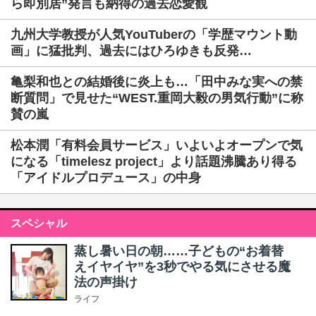
ら即別居”発言も納得の過去恋愛観
九州大学教授が人気YouTuberの「学歴マウント動
画」に猛批判、過去にはひろゆきも反発…
亀梨和也との結婚後に炎上も…「田中みな実への禁
断質問」で見せた“WEST.重岡大毅の男気行動”に称
賛の嵐
松本潤「有料会員サービス」いよいよオープンで気
になる「timelesz project」より話題沸騰あり得る
「アイドルプロデュース」の中身
スペシャル
蒸し暑い日の朝……子どもの“お着替
えイヤイヤ”を3秒でやる気にさせる魔
法の声掛け
ライフ