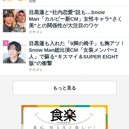
芸能
目黒蓮と“社内恋愛”説も…Snow
4
Man「カルビー新CM」女性キャラ“さく
美”との関係性が大注目のワケ
イケメン
目黒蓮も入れた「9脚の椅子」も胸アツ！
5
Snow Man総出演CM「女装メンバー2
人」で蘇る“キスマイ＆SUPER EIGHT
版”の衝撃
イケメン
もっと見る