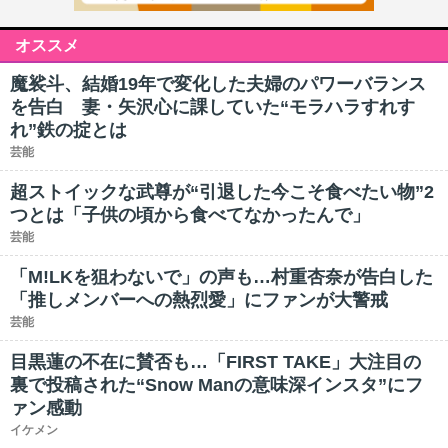
オススメ
魔裟斗、結婚19年で変化した夫婦のパワーバランス
を告白 妻・矢沢心に課していた“モラハラすれす
れ”鉄の掟とは
芸能
超ストイックな武尊が“引退した今こそ食べたい物”2
つとは「子供の頃から食べてなかったんで」
芸能
「M!LKを狙わないで」の声も…村重杏奈が告白した
「推しメンバーへの熱烈愛」にファンが大警戒
芸能
目黒蓮の不在に賛否も…「FIRST TAKE」大注目の
裏で投稿された“Snow Manの意味深インスタ”にフ
ァン感動
イケメン