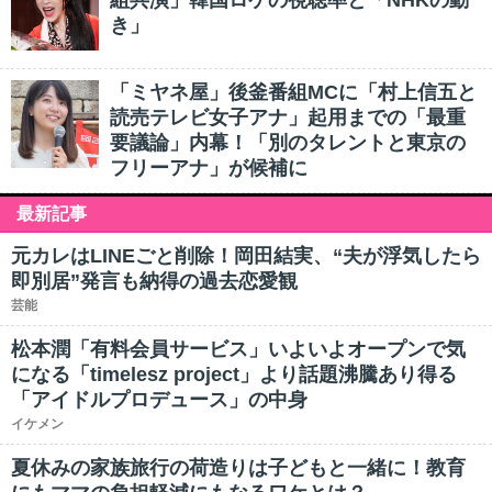
組共演」韓国ロケの視聴率と「NHKの動
き」
「ミヤネ屋」後釜番組MCに「村上信五と
読売テレビ女子アナ」起用までの「最重
要議論」内幕！「別のタレントと東京の
フリーアナ」が候補に
最新記事
元カレはLINEごと削除！岡田結実、“夫が浮気したら
即別居”発言も納得の過去恋愛観
芸能
松本潤「有料会員サービス」いよいよオープンで気
になる「timelesz project」より話題沸騰あり得る
「アイドルプロデュース」の中身
イケメン
夏休みの家族旅行の荷造りは子どもと一緒に！教育