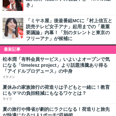
き」
「ミヤネ屋」後釜番組MCに「村上信五と
読売テレビ女子アナ」起用までの「最重
要議論」内幕！「別のタレントと東京の
フリーアナ」が候補に
最新記事
松本潤「有料会員サービス」いよいよオープンで気
になる「timelesz project」より話題沸騰あり得る
「アイドルプロデュース」の中身
イケメン
夏休みの家族旅行の荷造りは子どもと一緒に！教育
にもママの負担軽減にもなるワケとは？
ライフ
夏の旅行や帰省が劇的にラクになる！荷造りと旅先
が快適になる“1人1ポーチ”収納術