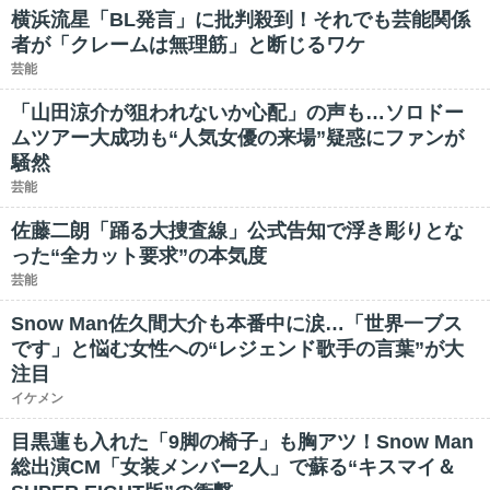
横浜流星「BL発言」に批判殺到！それでも芸能関係
者が「クレームは無理筋」と断じるワケ
芸能
「山田涼介が狙われないか心配」の声も…ソロドー
ムツアー大成功も“人気女優の来場”疑惑にファンが
騒然
芸能
佐藤二朗「踊る大捜査線」公式告知で浮き彫りとな
った“全カット要求”の本気度
芸能
Snow Man佐久間大介も本番中に涙…「世界一ブス
です」と悩む女性への“レジェンド歌手の言葉”が大
注目
イケメン
目黒蓮も入れた「9脚の椅子」も胸アツ！Snow Man
総出演CM「女装メンバー2人」で蘇る“キスマイ＆