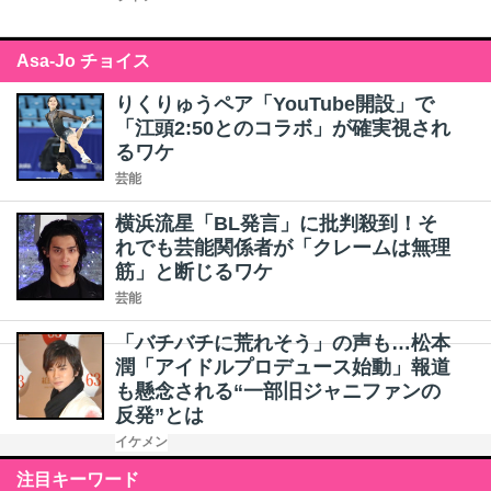
Asa-Jo チョイス
りくりゅうペア「YouTube開設」で
「江頭2:50とのコラボ」が確実視され
るワケ
芸能
横浜流星「BL発言」に批判殺到！そ
れでも芸能関係者が「クレームは無理
筋」と断じるワケ
芸能
「バチバチに荒れそう」の声も…松本
潤「アイドルプロデュース始動」報道
も懸念される“一部旧ジャニファンの
反発”とは
イケメン
注目キーワード