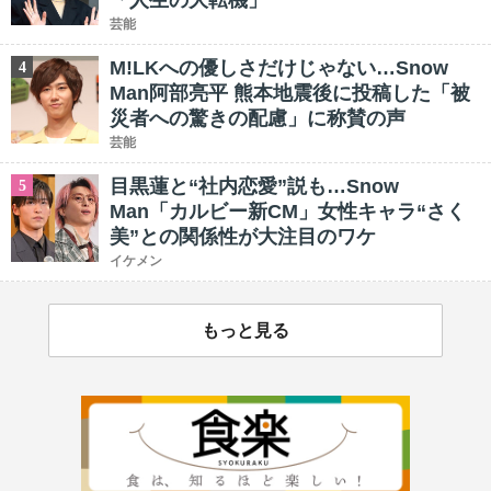
「人生の大転機」
芸能
M!LKへの優しさだけじゃない…Snow
4
Man阿部亮平 熊本地震後に投稿した「被
災者への驚きの配慮」に称賛の声
芸能
目黒蓮と“社内恋愛”説も…Snow
5
Man「カルビー新CM」女性キャラ“さく
美”との関係性が大注目のワケ
イケメン
もっと見る