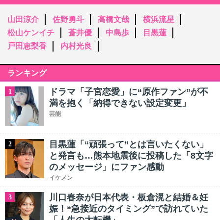
山田涼介
佐野勇斗
高橋文哉
横浜流星
松山ケンイチ
蒼井優
中島歩
目黒蓮
戸田恵梨香
内村光良
ランキング
ドラマ「子宮恋愛」に“原作ファン”が不
1
満を抱く「納得できない設定変更」
芸能
目黒蓮「“頑張って”とは言いたくない」
2
と発言も…熊本地震後に投稿した「8文字
のメッセージ」にファン感動
イケメン
川口春奈が日本代表・板倉滉と結婚＆妊
3
娠！“急接近のタイミング”で訪れていた