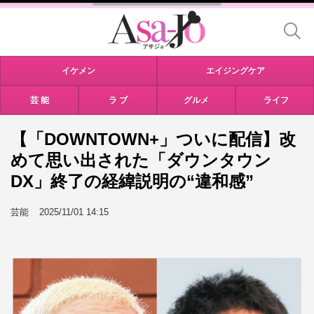
イケメン
エイジングケア
芸 能
ラ ブ
グルメ
ライフ
【「DOWNTOWN+」ついに配信】改
めて思い出された「ダウンタウン
DX」終了の経緯説明の“違和感”
芸能
2025/11/01 14:15