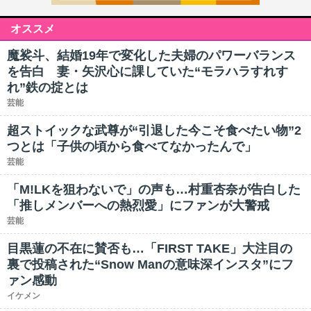
オススメ
魔裟斗、結婚19年で変化した夫婦のパワーバランス
を告白 妻・矢沢心に課していた“モラハラすれす
れ”鉄の掟とは
芸能
超ストイックな武尊が“引退した今こそ食べたい物”2
つとは「子供の頃から食べてなかったんで」
芸能
「M!LKを狙わないで」の声も…村重杏奈が告白した
「推しメンバーへの熱烈愛」にファンが大警戒
芸能
目黒蓮の不在に賛否も…「FIRST TAKE」大注目の
裏で投稿された“Snow Manの意味深インスタ”にフ
ァン感動
イケメン