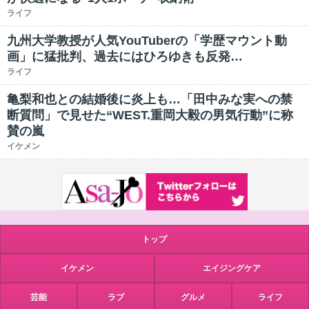
ライフ
九州大学教授が人気YouTuberの「学歴マウント動
画」に猛批判、過去にはひろゆきも反発…
ライフ
亀梨和也との結婚後に炎上も…「田中みな実への禁
断質問」で見せた“WEST.重岡大毅の男気行動”に称
賛の嵐
イケメン
トップ
イケメン
エイジングケア
芸能
ラブ
グルメ
ライフ