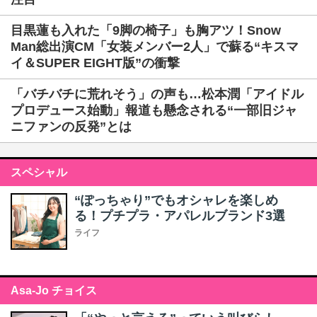
目黒蓮も入れた「9脚の椅子」も胸アツ！Snow
Man総出演CM「女装メンバー2人」で蘇る“キスマ
イ＆SUPER EIGHT版”の衝撃
「バチバチに荒れそう」の声も…松本潤「アイドル
プロデュース始動」報道も懸念される“一部旧ジャ
ニファンの反発”とは
スペシャル
“ぽっちゃり”でもオシャレを楽しめ
る！プチプラ・アパレルブランド3選
ライフ
Asa-Jo チョイス