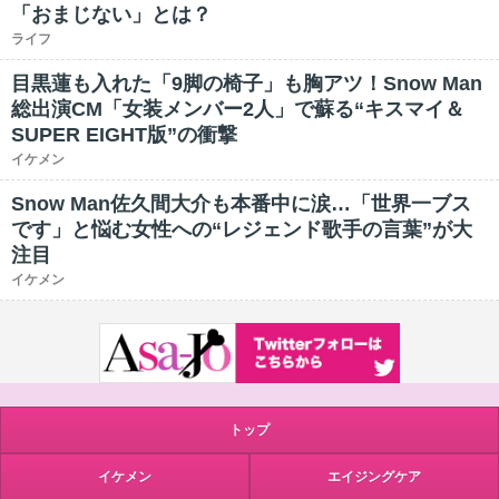
「おまじない」とは？
ライフ
目黒蓮も入れた「9脚の椅子」も胸アツ！Snow Man
総出演CM「女装メンバー2人」で蘇る“キスマイ＆
SUPER EIGHT版”の衝撃
イケメン
Snow Man佐久間大介も本番中に涙…「世界一ブス
です」と悩む女性への“レジェンド歌手の言葉”が大
注目
イケメン
トップ
イケメン
エイジングケア