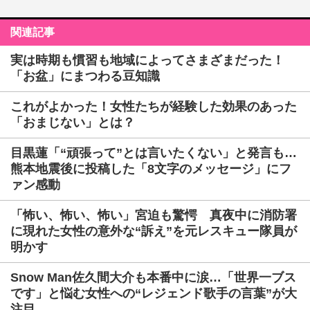
関連記事
実は時期も慣習も地域によってさまざまだった！
「お盆」にまつわる豆知識
これがよかった！女性たちが経験した効果のあった
「おまじない」とは？
目黒蓮「“頑張って”とは言いたくない」と発言も…
熊本地震後に投稿した「8文字のメッセージ」にフ
ァン感動
「怖い、怖い、怖い」宮迫も驚愕 真夜中に消防署
に現れた女性の意外な“訴え”を元レスキュー隊員が
明かす
Snow Man佐久間大介も本番中に涙…「世界一ブス
です」と悩む女性への“レジェンド歌手の言葉”が大
注目