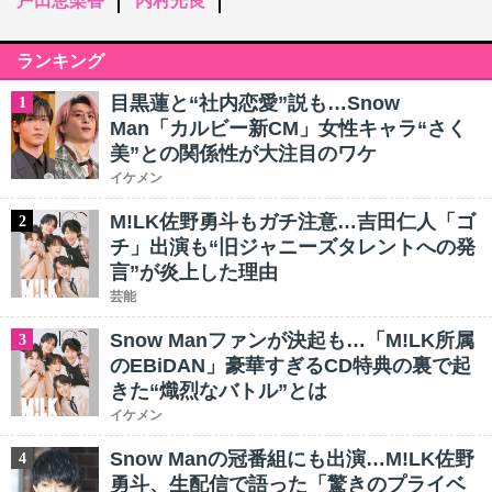
戸田恵梨香
内村光良
ランキング
目黒蓮と“社内恋愛”説も…Snow
1
Man「カルビー新CM」女性キャラ“さく
美”との関係性が大注目のワケ
イケメン
M!LK佐野勇斗もガチ注意…吉田仁人「ゴ
2
チ」出演も“旧ジャニーズタレントへの発
言”が炎上した理由
芸能
Snow Manファンが決起も…「M!LK所属
3
のEBiDAN」豪華すぎるCD特典の裏で起
きた“熾烈なバトル”とは
イケメン
Snow Manの冠番組にも出演…M!LK佐野
4
勇斗、生配信で語った「驚きのプライベ