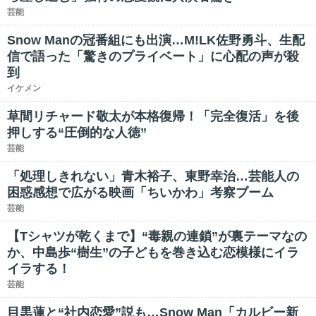
芸能
Snow Manの冠番組にも出演…M!LK佐野勇斗、生配
信で語った「驚きのプライベート」に心配の声が殺
到
イケメン
草間リチャード敬太が本格復帰！「完全復活」を後
押しする“圧倒的な人徳”
芸能
「処理しきれない」青木裕子、東野幸治…芸能人の
困惑感想で広がる映画「ちいかわ」考察ブーム
芸能
【Tシャツが乾くまで】“毒親の連鎖”が裏テーマなの
か、中島歩“樹生”の子どもを巻き込む恋模様にイラ
イラする！
芸能
目黒蓮と“社内恋愛”説も…Snow Man「カルビー新