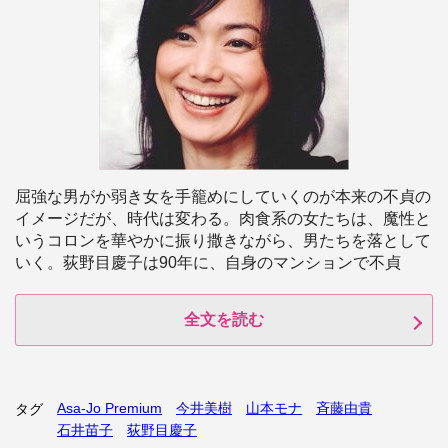
屈強な男がか弱き女を手籠めにしていくのが本来の不貞の
イメージだが、時代は変わる。肉食系の女たちは、魔性と
いうコロンを華やかに振り撒きながら、男たちを落として
いく。荻野目慶子は90年に、自身のマンションで不貞
全文を読む
Asa‐Jo Premium
今井美樹
山本モナ
斉藤由貴
タグ
石井苗子
荻野目慶子