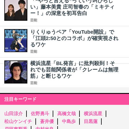
「“やっと言える”っていう叫びらし
い」藤本美貴 庄司智春の「ミキティ
ー！」の深意を初耳告白
芸能
りくりゅうペア「YouTube開設」で
「江頭2:50とのコラボ」が確実視され
るワケ
芸能
横浜流星「BL発言」に批判殺到！そ
れでも芸能関係者が「クレームは無理
筋」と断じるワケ
芸能
注目キーワード
山田涼介
佐野勇斗
高橋文哉
横浜流星
松山ケンイチ
蒼井優
中島歩
目黒蓮