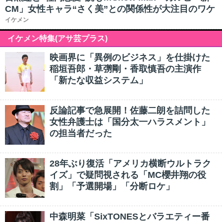
CM」女性キャラ“さく美”との関係性が大注目のワケ
イケメン
イケメン特集(アサ芸プラス)
映画界に「異例のビジネス」を仕掛けた
稲垣吾郎・草彅剛・香取慎吾の主演作
「新たな収益システム」
反論記事で急展開！佐藤二朗を詰問した
女性弁護士は「国分太一ハラスメント」
の担当者だった
28年ぶり復活「アメリカ横断ウルトラク
イズ」で疑問視される「MC櫻井翔の役
割」「予選開場」「分断ロケ」
中森明菜「SixTONESとバラエティー番