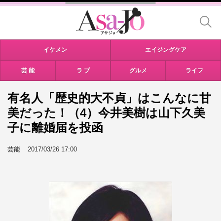
イケメン
エイジングケア
芸 能
ラ ブ
グルメ
ライフ
有名人「歴史的大不貞」はこんなに甘
美だった！（4）今井美樹は山下久美
子に離婚届を投函
芸能
2017/03/26 17:00