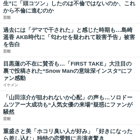
生”に「頭コツン」したのは不倫ではないのか、これ
から不倫に進むのか
芸能
過去には「デマで干された」と感じた時期も…島崎
遥香 AKB時代に「匂わせを疑われて殺害予告」被害
を告白
芸能
目黒蓮の不在に賛否も…「FIRST TAKE」大注目の
裏で投稿された“Snow Manの意味深インスタ”にフ
ァン感動
イケメン
「山田涼介が狙われないか心配」の声も…ソロドー
ムツアー大成功も“人気女優の来場”疑惑にファンが
騒然
芸能
重盛さと美「ホコリ臭い人が好み」「好きになった
ら差し込む」独特の恋愛観に共演者驚き