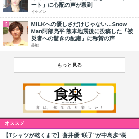
ート」に心配の声が殺到
イケメン
M!LKへの優しさだけじゃない…Snow
5
Man阿部亮平 熊本地震後に投稿した「被
災者への驚きの配慮」に称賛の声
芸能
もっと見る
オススメ
【Tシャツが乾くまで】蒼井優“咲子”が中島歩“樹