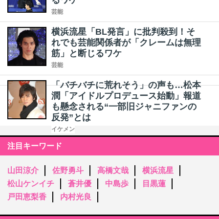
るワケ
芸能
横浜流星「BL発言」に批判殺到！そ
れでも芸能関係者が「クレームは無理
筋」と断じるワケ
芸能
「バチバチに荒れそう」の声も…松本
潤「アイドルプロデュース始動」報道
も懸念される“一部旧ジャニファンの
反発”とは
イケメン
注目キーワード
山田涼介
佐野勇斗
高橋文哉
横浜流星
松山ケンイチ
蒼井優
中島歩
目黒蓮
戸田恵梨香
内村光良