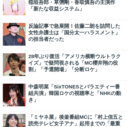
稲垣吾郎・草彅剛・香取慎吾の主演作
「新たな収益システム」
反論記事で急展開！佐藤二朗を詰問した
女性弁護士は「国分太一ハラスメント」
の担当者だった
28年ぶり復活「アメリカ横断ウルトラク
イズ」で疑問視される「MC櫻井翔の役
割」「予選開場」「分断ロケ」
中森明菜「SixTONESとバラエティー番
組共演」韓国ロケの視聴率と「NHKの動
き」
「ミヤネ屋」後釜番組MCに「村上信五と
読売テレビ女子アナ」起用までの「最重