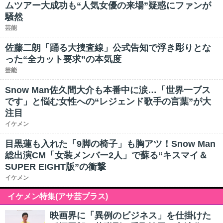
ムツアー大成功も“人気女優の来場”疑惑にファンが
騒然
芸能
佐藤二朗「踊る大捜査線」公式告知で浮き彫りとな
った“全カット要求”の本気度
芸能
Snow Man佐久間大介も本番中に涙…「世界一ブス
です」と悩む女性への“レジェンド歌手の言葉”が大
注目
イケメン
目黒蓮も入れた「9脚の椅子」も胸アツ！Snow Man
総出演CM「女装メンバー2人」で蘇る“キスマイ＆
SUPER EIGHT版”の衝撃
イケメン
イケメン特集(アサ芸プラス)
映画界に「異例のビジネス」を仕掛けた