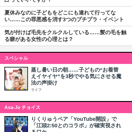
夏休みなのに子どもをどこにも連れて行ってな
い……この罪悪感を消す3つのプチプラ・イベント
気が付けば毛先をクルクルしている……髪の毛を触
る癖がある女性の心理とは？
スペシャル
蒸し暑い日の朝……子どもの“お着替
えイヤイヤ”を3秒でやる気にさせる魔
法の声掛け
ライフ
Asa-Jo チョイス
りくりゅうペア「YouTube開設」で
「江頭2:50とのコラボ」が確実視され