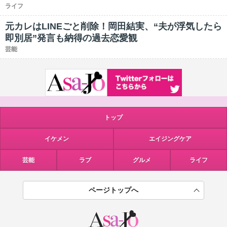
ライフ
元カレはLINEごと削除！岡田結実、“夫が浮気したら
即別居”発言も納得の過去恋愛観
芸能
トップ
イケメン
エイジングケア
芸能
ラブ
グルメ
ライフ
ページトップへ