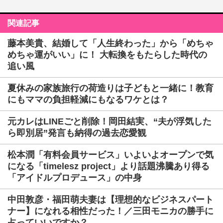
関連記事
藤本美貴、結婚して「人生終わった」から「めちゃ
めちゃ運がいい」に！ 大転換をもたらした時代の
追い風
夏休みの家族旅行の荷造りは子どもと一緒に！教育
にもママの負担軽減にもなるワケとは？
元カレはLINEごと削除！岡田結実、“夫が浮気した
ら即別居”発言も納得の過去恋愛観
松本潤「有料会員サービス」いよいよオープンで気
になる「timelesz project」より話題沸騰あり得る
「アイドルプロデュース」の中身
中田敦彦・福田萌夫妻は【理想的なビジネスパート
ナー】になれる相性だった！／三田モニカの勝手に
占っていいですか？