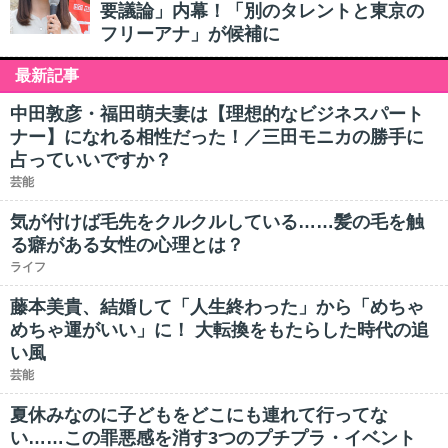
要議論」内幕！「別のタレントと東京の
フリーアナ」が候補に
最新記事
中田敦彦・福田萌夫妻は【理想的なビジネスパート
ナー】になれる相性だった！／三田モニカの勝手に
占っていいですか？
芸能
気が付けば毛先をクルクルしている……髪の毛を触
る癖がある女性の心理とは？
ライフ
藤本美貴、結婚して「人生終わった」から「めちゃ
めちゃ運がいい」に！ 大転換をもたらした時代の追
い風
芸能
夏休みなのに子どもをどこにも連れて行ってな
い……この罪悪感を消す3つのプチプラ・イベント