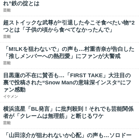
れ”鉄の掟とは
芸能
超ストイックな武尊が“引退した今こそ食べたい物”2
つとは「子供の頃から食べてなかったんで」
芸能
「M!LKを狙わないで」の声も…村重杏奈が告白した
「推しメンバーへの熱烈愛」にファンが大警戒
芸能
目黒蓮の不在に賛否も…「FIRST TAKE」大注目の
裏で投稿された“Snow Manの意味深インスタ”にフ
ァン感動
イケメン
横浜流星「BL発言」に批判殺到！それでも芸能関係
者が「クレームは無理筋」と断じるワケ
芸能
「山田涼介が狙われないか心配」の声も…ソロドー