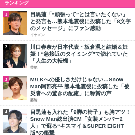
ランキング
目黒蓮「“頑張って”とは言いたくない」
1
と発言も…熊本地震後に投稿した「8文字
のメッセージ」にファン感動
イケメン
川口春奈が日本代表・板倉滉と結婚＆妊
2
娠！“急接近のタイミング”で訪れていた
「人生の大転機」
芸能
M!LKへの優しさだけじゃない…Snow
3
Man阿部亮平 熊本地震後に投稿した「被
災者への驚きの配慮」に称賛の声
芸能
目黒蓮も入れた「9脚の椅子」も胸アツ！
4
Snow Man総出演CM「女装メンバー2
人」で蘇る“キスマイ＆SUPER EIGHT
版”の衝撃