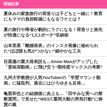
関連記事
夏休みの家族旅行の荷造りは子どもと一緒に！教育
にもママの負担軽減にもなるワケとは？
夏の旅行や帰省が劇的にラクになる！荷造りと旅先
が快適になる“1人1ポーチ”収納術
山本里菜「離婚発表」のインスタ画像に秘められ
た“ほぼ誰も気がつかない”細やかな工夫
目黒蓮の重大発表説も…Snow Manがアップした
「意味深動画」に飛び交う“期待度マックスの考察”
九州大学教授が人気YouTuberの「学歴マウント動
画」に猛批判、過去にはひろゆきも反発…
亀梨和也との結婚後に炎上も…「田中みな実への禁
断質問」で見せた“WEST.重岡大毅の男気行動”に称
賛の嵐