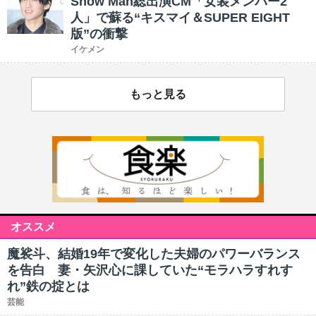
Snow Man総出演CM「女装メンバー2
人」で蘇る“キスマイ＆SUPER EIGHT
版”の衝撃
イケメン
もっと見る
オススメ
魔裟斗、結婚19年で変化した夫婦のパワーバランス
を告白 妻・矢沢心に課していた“モラハラすれす
れ”鉄の掟とは
芸能