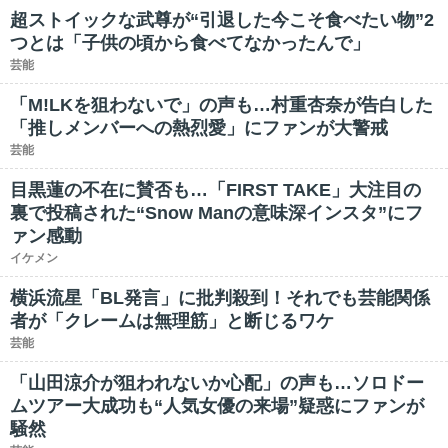
超ストイックな武尊が“引退した今こそ食べたい物”2
つとは「子供の頃から食べてなかったんで」
芸能
「M!LKを狙わないで」の声も…村重杏奈が告白した
「推しメンバーへの熱烈愛」にファンが大警戒
芸能
目黒蓮の不在に賛否も…「FIRST TAKE」大注目の
裏で投稿された“Snow Manの意味深インスタ”にフ
ァン感動
イケメン
横浜流星「BL発言」に批判殺到！それでも芸能関係
者が「クレームは無理筋」と断じるワケ
芸能
「山田涼介が狙われないか心配」の声も…ソロドー
ムツアー大成功も“人気女優の来場”疑惑にファンが
騒然