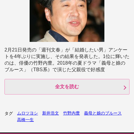
2月21日発売の「週刊文春」が「結婚したい男」アンケー
トを4年ぶりに実施し、その結果を発表した。1位に輝いた
のは、俳優の竹野内豊。2018年の夏ドラマ「義母と娘の
ブルース」（TBS系）で演じた父親役で好感度
全文を読む
ムロツヨシ
新井浩文
竹野内豊
義母と娘のブルース
タグ
高橋一生