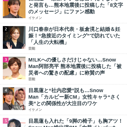
と発言も…熊本地震後に投稿した「8文字
のメッセージ」にファン感動
イケメン
川口春奈が日本代表・板倉滉と結婚＆妊
2
娠！“急接近のタイミング”で訪れていた
「人生の大転機」
芸能
M!LKへの優しさだけじゃない…Snow
3
Man阿部亮平 熊本地震後に投稿した「被
災者への驚きの配慮」に称賛の声
芸能
目黒蓮と“社内恋愛”説も…Snow
4
Man「カルビー新CM」女性キャラ“さく
美”との関係性が大注目のワケ
イケメン
目黒蓮も入れた「9脚の椅子」も胸アツ！
5