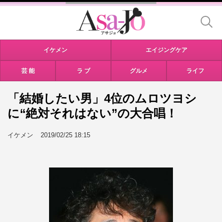
イケメン
エイジングケア
芸 能
ラ ブ
グルメ
ライフ
「結婚したい男」4位のムロツヨシ
に“絶対それはない”の大合唱！
イケメン
2019/02/25 18:15