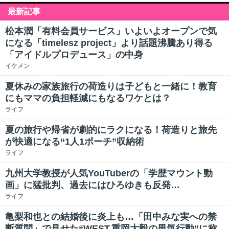
最新記事
松本潤「有料会員サービス」いよいよオープンで気
になる「timelesz project」より話題沸騰あり得る
「アイドルプロデュース」の中身
イケメン
夏休みの家族旅行の荷造りは子どもと一緒に！教育
にもママの負担軽減にもなるワケとは？
ライフ
夏の旅行や帰省が劇的にラクになる！荷造りと旅先
が快適になる“1人1ポーチ”収納術
ライフ
九州大学教授が人気YouTuberの「学歴マウント動
画」に猛批判、過去にはひろゆきも反発…
ライフ
亀梨和也との結婚後に炎上も…「田中みな実への禁
断質問」で見せた“WEST.重岡大毅の男気行動”に称