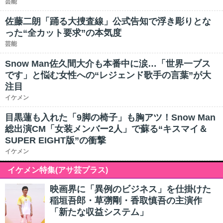
芸能
佐藤二朗「踊る大捜査線」公式告知で浮き彫りとな
った“全カット要求”の本気度
芸能
Snow Man佐久間大介も本番中に涙…「世界一ブス
です」と悩む女性への“レジェンド歌手の言葉”が大
注目
イケメン
目黒蓮も入れた「9脚の椅子」も胸アツ！Snow Man
総出演CM「女装メンバー2人」で蘇る“キスマイ＆
SUPER EIGHT版”の衝撃
イケメン
イケメン特集(アサ芸プラス)
映画界に「異例のビジネス」を仕掛けた
稲垣吾郎・草彅剛・香取慎吾の主演作
「新たな収益システム」