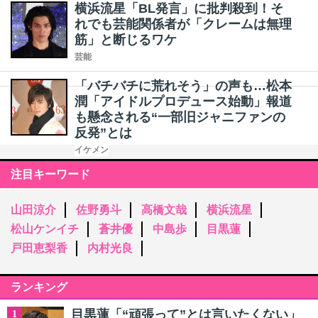
横浜流星「BL発言」に批判殺到！そ
れでも芸能関係者が「クレームは無理
筋」と断じるワケ
芸能
「バチバチに荒れそう」の声も…松本
潤「アイドルプロデュース始動」報道
も懸念される“一部旧ジャニファンの
反発”とは
イケメン
注目キーワード
山田涼介
佐野勇斗
高橋文哉
横浜流星
松山ケンイチ
蒼井優
中島歩
目黒蓮
戸田恵梨香
内村光良
ランキング
目黒蓮「“頑張って”とは言いたくない」
1