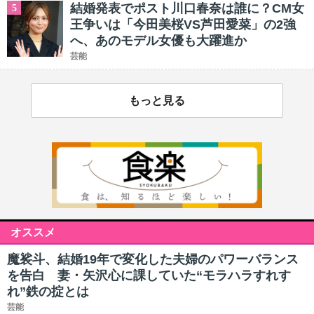
結婚発表でポスト川口春奈は誰に？CM女
5
王争いは「今田美桜VS芦田愛菜」の2強
へ、あのモデル女優も大躍進か
芸能
もっと見る
オススメ
魔裟斗、結婚19年で変化した夫婦のパワーバランス
を告白 妻・矢沢心に課していた“モラハラすれす
れ”鉄の掟とは
芸能