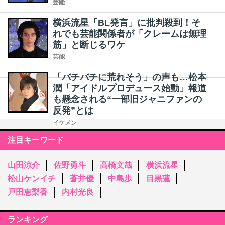
芸能
横浜流星「BL発言」に批判殺到！そ
れでも芸能関係者が「クレームは無理
筋」と断じるワケ
芸能
「バチバチに荒れそう」の声も…松本
潤「アイドルプロデュース始動」報道
も懸念される“一部旧ジャニファンの
反発”とは
イケメン
注目キーワード
山田涼介
佐野勇斗
高橋文哉
横浜流星
松山ケンイチ
蒼井優
中島歩
目黒蓮
戸田恵梨香
内村光良
ランキング