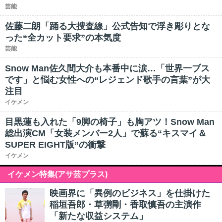
芸能
佐藤二朗「踊る大捜査線」公式告知で浮き彫りとな
った“全カット要求”の本気度
芸能
Snow Man佐久間大介も本番中に涙…「世界一ブス
です」と悩む女性への“レジェンド歌手の言葉”が大
注目
イケメン
目黒蓮も入れた「9脚の椅子」も胸アツ！Snow Man
総出演CM「女装メンバー2人」で蘇る“キスマイ＆
SUPER EIGHT版”の衝撃
イケメン
イケメン特集(アサ芸プラス)
映画界に「異例のビジネス」を仕掛けた
稲垣吾郎・草彅剛・香取慎吾の主演作
「新たな収益システム」