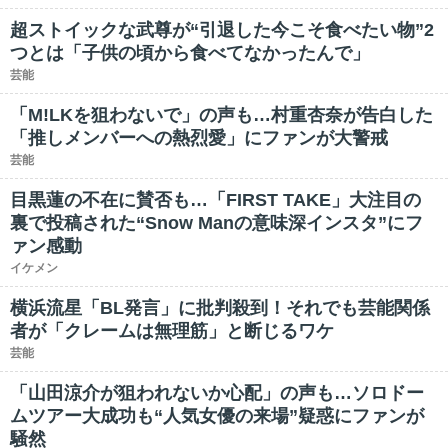
超ストイックな武尊が“引退した今こそ食べたい物”2
つとは「子供の頃から食べてなかったんで」
芸能
「M!LKを狙わないで」の声も…村重杏奈が告白した
「推しメンバーへの熱烈愛」にファンが大警戒
芸能
目黒蓮の不在に賛否も…「FIRST TAKE」大注目の
裏で投稿された“Snow Manの意味深インスタ”にフ
ァン感動
イケメン
横浜流星「BL発言」に批判殺到！それでも芸能関係
者が「クレームは無理筋」と断じるワケ
芸能
「山田涼介が狙われないか心配」の声も…ソロドー
ムツアー大成功も“人気女優の来場”疑惑にファンが
騒然