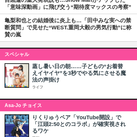
目黒蓮の重大発表説も…Snow Manがアップした
「意味深動画」に飛び交う“期待度マックスの考察”
亀梨和也との結婚後に炎上も…「田中みな実への禁
断質問」で見せた“WEST.重岡大毅の男気行動”に称
賛の嵐
スペシャル
蒸し暑い日の朝……子どもの“お着替
えイヤイヤ”を3秒でやる気にさせる魔
法の声掛け
ライフ
Asa-Jo チョイス
りくりゅうペア「YouTube開設」で
「江頭2:50とのコラボ」が確実視され
るワケ