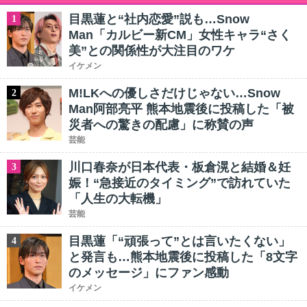
目黒蓮と“社内恋愛”説も…Snow
1
Man「カルビー新CM」女性キャラ“さく
美”との関係性が大注目のワケ
イケメン
M!LKへの優しさだけじゃない…Snow
2
Man阿部亮平 熊本地震後に投稿した「被
災者への驚きの配慮」に称賛の声
芸能
川口春奈が日本代表・板倉滉と結婚＆妊
3
娠！“急接近のタイミング”で訪れていた
「人生の大転機」
芸能
目黒蓮「“頑張って”とは言いたくない」
4
と発言も…熊本地震後に投稿した「8文字
のメッセージ」にファン感動
イケメン