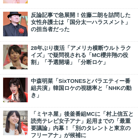
反論記事で急展開！佐藤二朗を詰問した
女性弁護士は「国分太一ハラスメント」
の担当者だった
28年ぶり復活「アメリカ横断ウルトラク
イズ」で疑問視される「MC櫻井翔の役
割」「予選開場」「分断ロケ」
中森明菜「SixTONESとバラエティー番
組共演」韓国ロケの視聴率と「NHKの動
き」
「ミヤネ屋」後釜番組MCに「村上信五と
読売テレビ女子アナ」起用までの「最重
要議論」内幕！「別のタレントと東京の
フリーアナ」が候補に