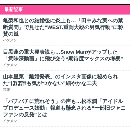
最新記事
亀梨和也との結婚後に炎上も…「田中みな実への禁
断質問」で見せた“WEST.重岡大毅の男気行動”に称
賛の嵐
イケメン
目黒蓮の重大発表説も…Snow Manがアップした
「意味深動画」に飛び交う“期待度マックスの考察”
イケメン
山本里菜「離婚発表」のインスタ画像に秘められ
た“ほぼ誰も気がつかない”細やかな工夫
芸能
「バチバチに荒れそう」の声も…松本潤「アイドル
プロデュース始動」報道も懸念される“一部旧ジャニ
ファンの反発”とは
イケメン