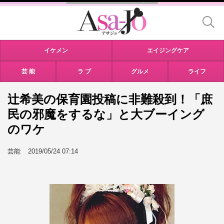
イケメン
エイジングケア
芸 能
ラ ブ
グルメ
ライフ
辻希美の保育園投稿に非難殺到！「庶
民の邪魔をするな」と大ブーイング
のワケ
芸能
2019/05/24 07:14