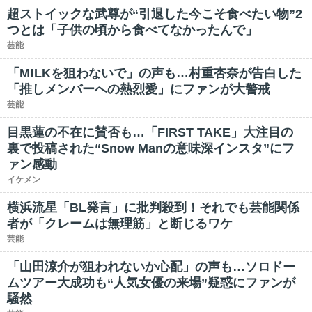
超ストイックな武尊が“引退した今こそ食べたい物”2
つとは「子供の頃から食べてなかったんで」
芸能
「M!LKを狙わないで」の声も…村重杏奈が告白した
「推しメンバーへの熱烈愛」にファンが大警戒
芸能
目黒蓮の不在に賛否も…「FIRST TAKE」大注目の
裏で投稿された“Snow Manの意味深インスタ”にフ
ァン感動
イケメン
横浜流星「BL発言」に批判殺到！それでも芸能関係
者が「クレームは無理筋」と断じるワケ
芸能
「山田涼介が狙われないか心配」の声も…ソロドー
ムツアー大成功も“人気女優の来場”疑惑にファンが
騒然