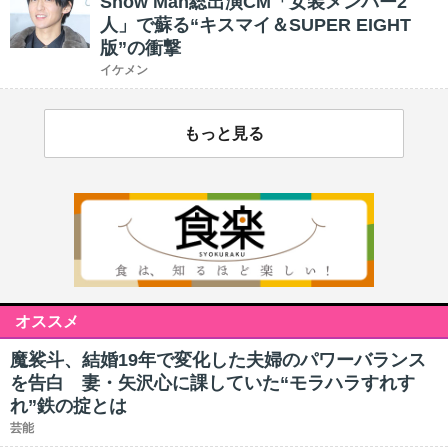
Snow Man総出演CM「女装メンバー2
人」で蘇る“キスマイ＆SUPER EIGHT
版”の衝撃
イケメン
もっと見る
オススメ
魔裟斗、結婚19年で変化した夫婦のパワーバランス
を告白 妻・矢沢心に課していた“モラハラすれす
れ”鉄の掟とは
芸能