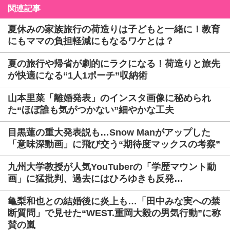
関連記事
夏休みの家族旅行の荷造りは子どもと一緒に！教育
にもママの負担軽減にもなるワケとは？
夏の旅行や帰省が劇的にラクになる！荷造りと旅先
が快適になる“1人1ポーチ”収納術
山本里菜「離婚発表」のインスタ画像に秘められ
た“ほぼ誰も気がつかない”細やかな工夫
目黒蓮の重大発表説も…Snow Manがアップした
「意味深動画」に飛び交う“期待度マックスの考察”
九州大学教授が人気YouTuberの「学歴マウント動
画」に猛批判、過去にはひろゆきも反発…
亀梨和也との結婚後に炎上も…「田中みな実への禁
断質問」で見せた“WEST.重岡大毅の男気行動”に称
賛の嵐