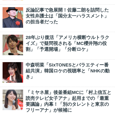
反論記事で急展開！佐藤二朗を詰問した
女性弁護士は「国分太一ハラスメント」
の担当者だった
28年ぶり復活「アメリカ横断ウルトラク
イズ」で疑問視される「MC櫻井翔の役
割」「予選開場」「分断ロケ」
中森明菜「SixTONESとバラエティー番
組共演」韓国ロケの視聴率と「NHKの動
き」
「ミヤネ屋」後釜番組MCに「村上信五と
読売テレビ女子アナ」起用までの「最重
要議論」内幕！「別のタレントと東京の
フリーアナ」が候補に