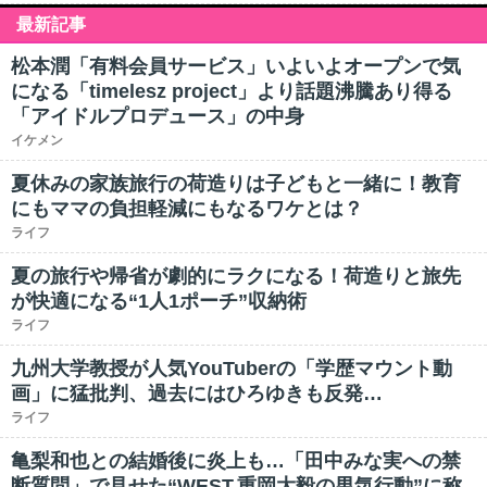
最新記事
松本潤「有料会員サービス」いよいよオープンで気
になる「timelesz project」より話題沸騰あり得る
「アイドルプロデュース」の中身
イケメン
夏休みの家族旅行の荷造りは子どもと一緒に！教育
にもママの負担軽減にもなるワケとは？
ライフ
夏の旅行や帰省が劇的にラクになる！荷造りと旅先
が快適になる“1人1ポーチ”収納術
ライフ
九州大学教授が人気YouTuberの「学歴マウント動
画」に猛批判、過去にはひろゆきも反発…
ライフ
亀梨和也との結婚後に炎上も…「田中みな実への禁
断質問」で見せた“WEST.重岡大毅の男気行動”に称