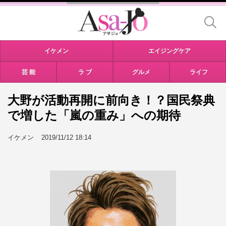
イケメン
エイジングケア
芸 能
ラ ブ
グルメ
ライフ
大野が活動再開に前向き！？国民祭典
で増した「嵐の重み」への期待
イケメン
2019/11/12 18:14