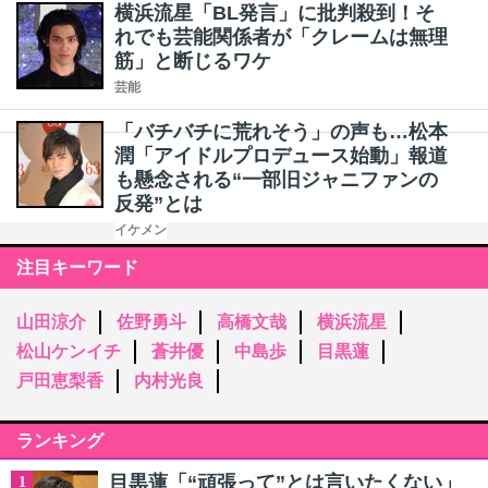
横浜流星「BL発言」に批判殺到！そ
れでも芸能関係者が「クレームは無理
筋」と断じるワケ
芸能
「バチバチに荒れそう」の声も…松本
潤「アイドルプロデュース始動」報道
も懸念される“一部旧ジャニファンの
反発”とは
イケメン
注目キーワード
山田涼介
佐野勇斗
高橋文哉
横浜流星
松山ケンイチ
蒼井優
中島歩
目黒蓮
戸田恵梨香
内村光良
ランキング
目黒蓮「“頑張って”とは言いたくない」
1