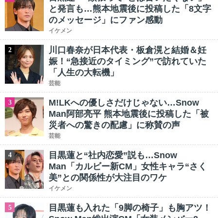
と発言も…熊本地震後に投稿した「8文字
のメッセージ」にファン感動
イケメン
川口春奈が日本代表・板倉滉と結婚＆妊
2
娠！“急接近のタイミング”で訪れていた
「人生の大転機」
芸能
M!LKへの優しさだけじゃない…Snow
3
Man阿部亮平 熊本地震後に投稿した「被
災者への驚きの配慮」に称賛の声
芸能
目黒蓮と“社内恋愛”説も…Snow
4
Man「カルビー新CM」女性キャラ“さく
美”との関係性が大注目のワケ
イケメン
目黒蓮も入れた「9脚の椅子」も胸アツ！
5