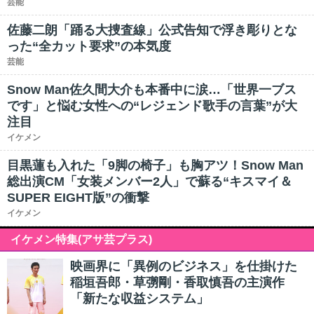
芸能
佐藤二朗「踊る大捜査線」公式告知で浮き彫りとな
った“全カット要求”の本気度
芸能
Snow Man佐久間大介も本番中に涙…「世界一ブス
です」と悩む女性への“レジェンド歌手の言葉”が大
注目
イケメン
目黒蓮も入れた「9脚の椅子」も胸アツ！Snow Man
総出演CM「女装メンバー2人」で蘇る“キスマイ＆
SUPER EIGHT版”の衝撃
イケメン
イケメン特集(アサ芸プラス)
映画界に「異例のビジネス」を仕掛けた
稲垣吾郎・草彅剛・香取慎吾の主演作
「新たな収益システム」