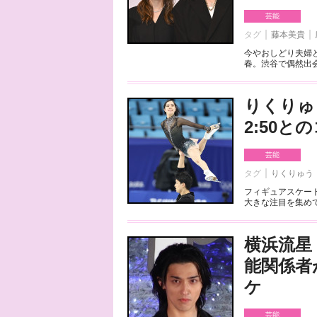
芸能
タグ
藤本美貴
今やおしどり夫婦
春。渋谷で偶然出会
りくりゅ
2:50
芸能
タグ
りくりゅう
フィギュアスケート
大きな注目を集めて
横浜流星
能関係者
ケ
芸能