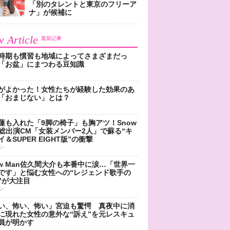
「別のタレントと東京のフリーア
ナ」が候補に
 Article
最新記事
時期も慣習も地域によってさまざまだっ
「お盆」にまつわる豆知識
がよかった！女性たちが経験した効果のあ
「おまじない」とは？
蓮も入れた「9脚の椅子」も胸アツ！Snow
n総出演CM「女装メンバー2人」で蘇る“キ
＆SUPER EIGHT版”の衝撃
ン
ow Man佐久間大介も本番中に涙…「世界一
です」と悩む女性への“レジェンド歌手の
”が大注目
ン
い、怖い、怖い」宮迫も驚愕 真夜中に消
に現れた女性の意外な“訴え”を元レスキュ
員が明かす