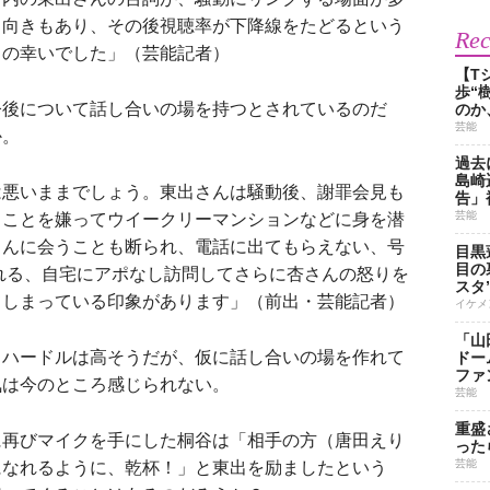
る向きもあり、その後視聴率が下降線をたどるという
Re
中の幸いでした」（芸能記者）
【T
歩“
後について話し合いの場を持つとされているのだ
のか
芸能
か。
過去
島崎
は悪いままでしょう。東出さんは騒動後、謝罪会見も
告」
芸能
ることを嫌ってウイークリーマンションなどに身を潜
さんに会うことも断られ、電話に出てもらえない、号
目黒
目の
される、自宅にアポなし訪問してさらに杏さんの怒りを
スタ
てしまっている印象があります」（前出・芸能記者）
イケメ
「山
ハードルは高そうだが、仮に話し合いの場を作れて
ドー
ファ
気は今のところ感じられない。
芸能
重盛
再びマイクを手にした桐谷は「相手の方（唐田えり
った
芸能
になれるように、乾杯！」と東出を励ましたという