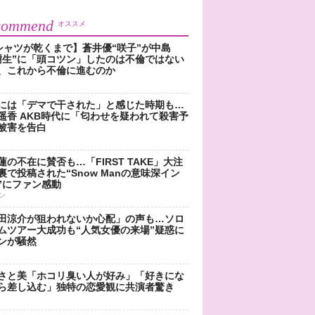
commend
オススメ
シャツが乾くまで】蒼井優“咲子”が中島
樹生”に「頭コツン」したのは不倫ではない
、これから不倫に進むのか
には「デマで干された」と感じた時期も…
遥香 AKB時代に「匂わせを疑われて殺害予
被害を告白
蓮の不在に賛否も…「FIRST TAKE」大注
裏で投稿された“Snow Manの意味深イン
”にファン感動
ン
田涼介が狙われないか心配」の声も…ソロ
ムツアー大成功も“人気女優の来場”疑惑に
ンが騒然
さと美「ホコリ臭い人が好み」「好きにな
ら差し込む」独特の恋愛観に共演者驚き