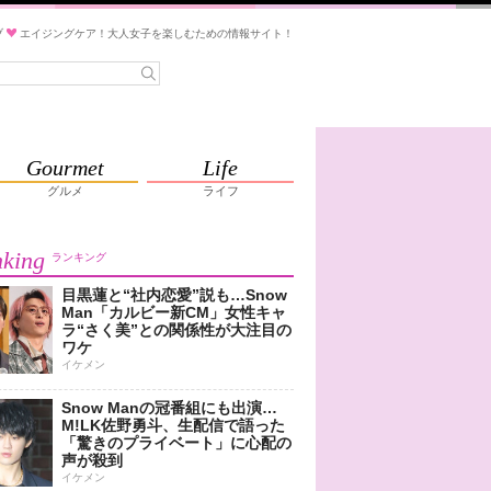
ブ
エイジングケア！大人女子を楽しむための情報サイト！
Gourmet
Life
グルメ
ライフ
king
ランキング
目黒蓮と“社内恋愛”説も…Snow
Man「カルビー新CM」女性キャ
ラ“さく美”との関係性が大注目の
ワケ
イケメン
Snow Manの冠番組にも出演…
M!LK佐野勇斗、生配信で語った
「驚きのプライベート」に心配の
声が殺到
イケメン