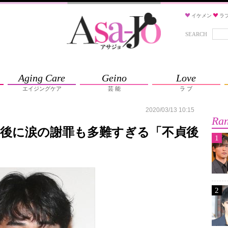
イケメン
ラ
SEARCH
Aging Care
Geino
Love
エイジングケア
芸 能
ラ ブ
2020/03/13 10:15
Ran
了後に涙の謝罪も多難すぎる「不貞後
1
2