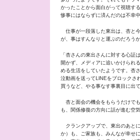
かったことから面白がって視聴す
惨事にはならずに済んだのは不幸
仕事が一段落した東出は、杏と今
が、事はすんなりと運ぶのだろう
「杏さんの東出さんに対する心証
開かず、メディアに追いかけられ
める生活をしていたようです。杏
泣動画を送ってLINEをブロック
買うなど、やる事なす事裏目に出
杏と面会の機会をもらうだけでも
も、関係修復の方向に話が進む空
クランクアップで、東出のあとに
か）も、ご家族も、みんなが幸せ