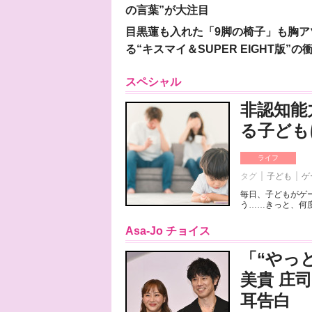
の言葉”が大注目
目黒蓮も入れた「9脚の椅子」も胸アツ
る“キスマイ＆SUPER EIGHT版”の
スペシャル
非認知能
る子ども
ライフ
タグ
子ども
ゲ
毎日、子どもがゲ
う……きっと、何度
Asa-Jo チョイス
「“やっ
美貴 庄
耳告白