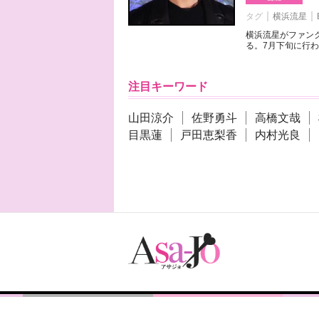
タグ
横浜流星
横浜流星がファンク
る。7月下旬に行わ
注目キーワード
山田涼介
佐野勇斗
高橋文哉
目黒蓮
戸田恵梨香
内村光良