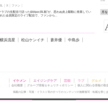
芸能
BL
X
ファン
ラブの生配信で語った&ldquo;BL観”が、思わぬ炎上騒動に発展してい
れた会員限定のライブ配信で、ファンから...
横浜流星
松山ケンイチ
蒼井優
中島歩
イケメン
エイジングケア
芸能
ラブ
グルメ
会社概要
グループ情報セキュリティポリシー
個人に関わる情報の取
掲載の記事・写真・イラスト等の
すべてのコンテンツの無断複写・転載を禁じ