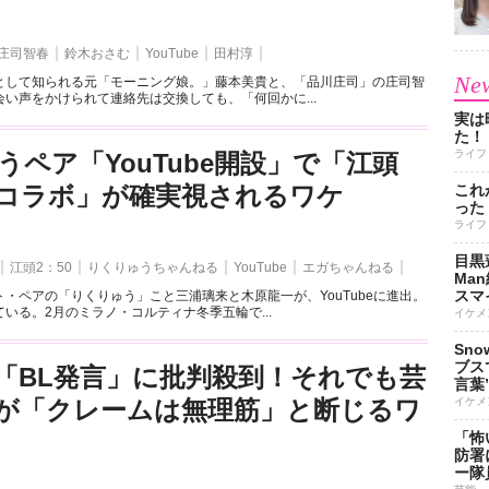
庄司智春
鈴木おさむ
YouTube
田村淳
New
として知られる元「モーニング娘。」藤本美貴と、「品川庄司」の庄司智
い声をかけられて連絡先は交換しても、「何回かに...
実は
た！
ライフ
うペア「YouTube開設」で「江頭
とのコラボ」が確実視されるワケ
これ
った
ライフ
目黒
江頭2：50
りくりゅうちゃんねる
YouTube
エガちゃんねる
Ma
スマイ
・ペアの「りくりゅう」こと三浦璃来と木原龍一が、YouTubeに進出。
いる。2月のミラノ・コルティナ冬季五輪で...
イケメ
Sn
ブス
「BL発言」に批判殺到！それでも芸
言葉
が「クレームは無理筋」と断じるワ
イケメ
「怖
防署
ー隊