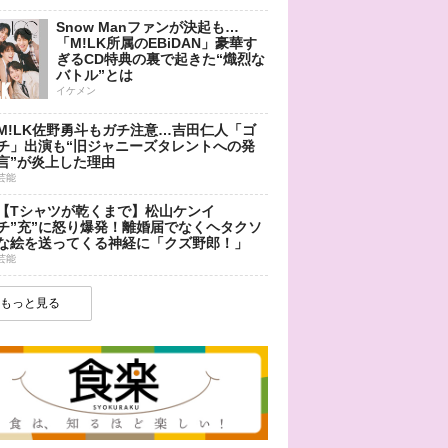
Snow Manファンが決起も…
「M!LK所属のEBiDAN」豪華す
ぎるCD特典の裏で起きた“熾烈な
バトル”とは
イケメン
M!LK佐野勇斗もガチ注意…吉田仁人「ゴ
チ」出演も“旧ジャニーズタレントへの発
言”が炎上した理由
芸能
【Tシャツが乾くまで】松山ケンイ
チ”充”に怒り爆発！離婚届でなくヘタクソ
な絵を送ってくる神経に「クズ野郎！」
芸能
もっと見る