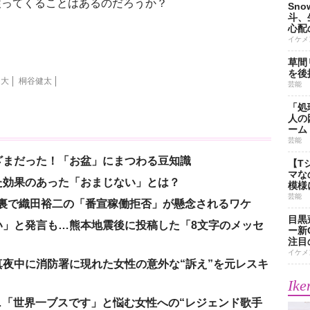
戻ってくることはあるのだろうか？
Sn
斗、
心配
イケメ
草間
を後
昌大
桐谷健太
芸能
「処
人の
ーム
芸能
ざまだった！「お盆」にまつわる豆知識
【T
マな
た効果のあった「おまじない」とは？
模様
芸能
の裏で織田裕二の「番宣稼働拒否」が懸念されるワケ
目黒
い」と発言も…熊本地震後に投稿した「8文字のメッセ
ー新
注目
イケメ
夜中に消防署に現れた女性の意外な“訴え”を元レスキ
Ike
涙…「世界一ブスです」と悩む女性への“レジェンド歌手