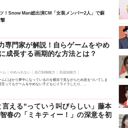
！Snow Man総出演CM「女装メンバー2人」で蘇
衝撃
力専門家が解説！自らゲームをやめ
に成長する画期的な方法とは？
ーム
やめられない
自己制御能力
非認知能力
ームにばかり夢中になっているのを横目で見ながらため息をついてしま
言ってもゲームをやめない子どもにイライラしたり、...
と言える”っていう叫びらしい」藤本
司智春の「ミキティー！」の深意を初