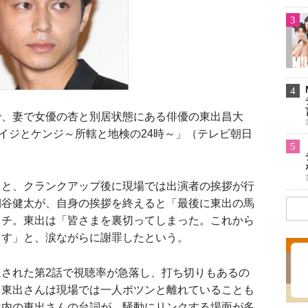
3
4
、妻で女優の杏と別居状態にある俳優の東出昌大
ケイジとケンジ～所轄と地検の24時～」（テレビ朝日
5
ると、クランクアップ後に現場では出演者の挨拶が行
桐谷健太が、自身の挨拶を終えると「最後に東出の馬
ッチ。東出は「皆さまを裏切ってしまった。これから
ます」と、涙ながらに謝罪したという。
された第2話で視聴率が急落し、打ち切りもあるの
。東出さんは現場では一人ポツンと離れていることも
マ内の東出さんの台詞が、騒動にリンクする場面が多