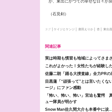
が、東出にかつての幸せな日々が
（石見剣）
タグ
ケイジとケンジ
唐田えりか
杏
東出
関連記事
実は時期も慣習も地域によってさま
これがよかった！女性たちが経験し
佐藤二朗「踊る大捜査線」全力PR
目黒蓮「“頑張って”とは言いたくな
ージ」にファン感動
「怖い、怖い、怖い」宮迫も驚愕 真
ュー隊員が明かす
Snow Man佐久間大介も本番中に