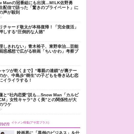
ow Manの冠番組にも出演…M!LK佐野勇
生配信で語った「驚きのプライベート」に
の声が殺到
ン
リチャード敬太が本格復帰！「完全復活」
押しする“圧倒的な人徳”
理しきれない」青木裕子、東野幸治…芸能
困惑感想で広がる映画「ちいかわ」考察ブ
シャツが乾くまで】“毒親の連鎖”が裏テー
のか、中島歩“樹生”の子どもを巻き込む恋
にイライラする！
蓮と“社内恋愛”説も…Snow Man「カルビ
CM」女性キャラ“さく美”との関係性が大
のワケ
ン
men
イケメン特集(アサ芸プラス)
映画界に「異例のビジネス」を仕