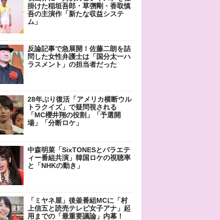
掛けた稲垣吾郎・草彅剛・香取慎
吾の主演作「新たな収益システ
ム」
反論記事で急展開！佐藤二朗を詰
問した女性弁護士は「国分太一ハ
ラスメント」の担当者だった
28年ぶり復活「アメリカ横断ウル
トラクイズ」で疑問視される
「MC櫻井翔の役割」「予選開
場」「分断ロケ」
中森明菜「SixTONESとバラエテ
ィー番組共演」韓国ロケの視聴率
と「NHKの動き」
「ミヤネ屋」後釜番組MCに「村
上信五と読売テレビ女子アナ」起
用までの「最重要議論」内幕！