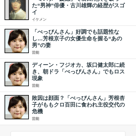
た“男神”俳優・古川雄輝の経歴がスゴ
イ
イケメン
「べっぴんさん」好調でも話題性な
し…芳根京子の女優生命を握る“あの
男”の妻
芸能
ディーン・フジオカ、坂口健太郎に続
き、朝ドラ「ぺっぴんさん」でもロス
現象
芸能
敗因は顔面？「べっぴんさん」芳根杏
子がももクロ百田に食われ主役交代の
危機
芸能