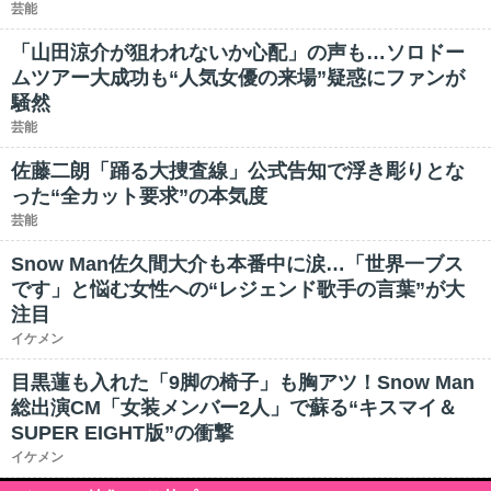
芸能
「山田涼介が狙われないか心配」の声も…ソロドー
ムツアー大成功も“人気女優の来場”疑惑にファンが
騒然
芸能
佐藤二朗「踊る大捜査線」公式告知で浮き彫りとな
った“全カット要求”の本気度
芸能
Snow Man佐久間大介も本番中に涙…「世界一ブス
です」と悩む女性への“レジェンド歌手の言葉”が大
注目
イケメン
目黒蓮も入れた「9脚の椅子」も胸アツ！Snow Man
総出演CM「女装メンバー2人」で蘇る“キスマイ＆
SUPER EIGHT版”の衝撃
イケメン