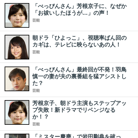
「べっぴんさん」芳根京子に、なぜか
「お祓いしたほうが…」の声！
芸能
朝ドラ「ひよっこ」、視聴率ばん回の
カギは、テレビに映らないあの人！
芸能
「べっぴんさん」最終回が不発！羽鳥
慎一の妻が夫の裏番組を猛アシストし
た？
芸能
芳根京子、朝ドラ主演もステップアッ
プ失敗！新ドラマでリベンジなる
か！？
芸能
「ミスター慶應」で岩田剛典を破っ