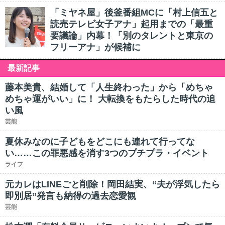
「ミヤネ屋」後釜番組MCに「村上信五と
読売テレビ女子アナ」起用までの「最重
要議論」内幕！「別のタレントと東京の
フリーアナ」が候補に
最新記事
藤本美貴、結婚して「人生終わった」から「めちゃ
めちゃ運がいい」に！ 大転換をもたらした時代の追
い風
芸能
夏休みなのに子どもをどこにも連れて行ってな
い……この罪悪感を消す3つのプチプラ・イベント
ライフ
元カレはLINEごと削除！岡田結実、“夫が浮気したら
即別居”発言も納得の過去恋愛観
芸能