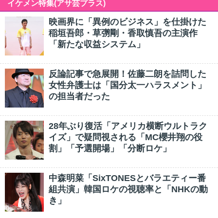
イケメン特集(アサ芸プラス)
映画界に「異例のビジネス」を仕掛けた
稲垣吾郎・草彅剛・香取慎吾の主演作
「新たな収益システム」
反論記事で急展開！佐藤二朗を詰問した
女性弁護士は「国分太一ハラスメント」
の担当者だった
28年ぶり復活「アメリカ横断ウルトラク
イズ」で疑問視される「MC櫻井翔の役
割」「予選開場」「分断ロケ」
中森明菜「SixTONESとバラエティー番
組共演」韓国ロケの視聴率と「NHKの動
き」