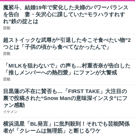
魔裟斗、結婚19年で変化した夫婦のパワーバランス
を告白 妻・矢沢心に課していた“モラハラすれす
れ”鉄の掟とは
芸能
超ストイックな武尊が“引退した今こそ食べたい物”2
つとは「子供の頃から食べてなかったんで」
芸能
「M!LKを狙わないで」の声も…村重杏奈が告白した
「推しメンバーへの熱烈愛」にファンが大警戒
芸能
目黒蓮の不在に賛否も…「FIRST TAKE」大注目の
裏で投稿された“Snow Manの意味深インスタ”にフ
ァン感動
イケメン
横浜流星「BL発言」に批判殺到！それでも芸能関係
者が「クレームは無理筋」と断じるワケ