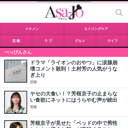
イケメン
エイジングケア
芸 能
ラ ブ
グルメ
ライフ
べっぴんさん
ドラマ「ライオンのおやつ」に涙腺崩
壊コメント殺到！土村芳の人気がうな
ぎ上り
芸能
ヤセの大食い！？芳根京子の止まらな
い食欲にネットにはうらやむ声が続出
芸能
芳根京子が見せた「ベッドの中で男性