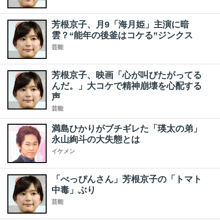
芳根京子、月9「海月姫」主演に暗
雲？“能年の後釜はコケる”ジンクス
芸能
芳根京子、映画「心が叫びたがってる
んだ。」大コケで精神崩壊を心配する
声
芸能
満島ひかりがブチギレた「瑛太の弟」
永山絢斗の大失態とは
イケメン
「べっぴんさん」芳根京子の「トマト
中毒」ぶり
芸能