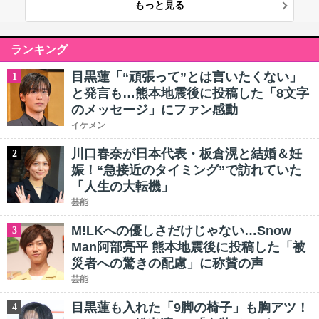
もっと見る
ランキング
目黒蓮「“頑張って”とは言いたくない」
1
と発言も…熊本地震後に投稿した「8文字
のメッセージ」にファン感動
イケメン
川口春奈が日本代表・板倉滉と結婚＆妊
2
娠！“急接近のタイミング”で訪れていた
「人生の大転機」
芸能
M!LKへの優しさだけじゃない…Snow
3
Man阿部亮平 熊本地震後に投稿した「被
災者への驚きの配慮」に称賛の声
芸能
目黒蓮も入れた「9脚の椅子」も胸アツ！
4