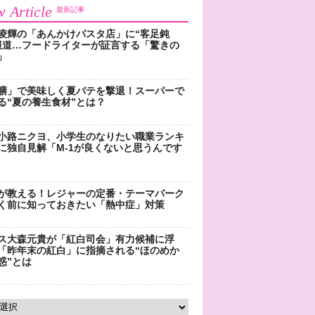
 Article
最新記事
凌輝の「あんかけパスタ店」に“客足鈍
報道…フードライターが証言する「驚きの
」
膳」で美味しく夏バテを撃退！スーパーで
る“夏の養生食材”とは？
小路ニクヨ、小学生のなりたい職業ランキ
に独自見解「M-1が良くないと思うんです
が教える！レジャーの定番・テーマパーク
く前に知っておきたい「熱中症」対策
ス大森元貴が「紅白司会」有力候補に浮
「昨年末の紅白」に指摘される“ほのめか
惑”とは