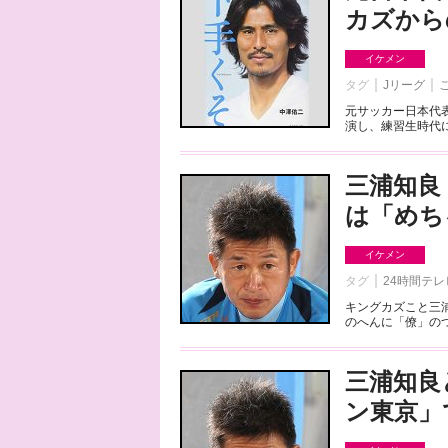
カズから
イケメン
タグ
Jリーグ
元サッカー日本代表
演し、練習生時代に
三浦知良
は「めち
イケメン
タグ
24時間テレ
キングカズこと三
のへんに「僚」のつ
三浦知良
ン東京」