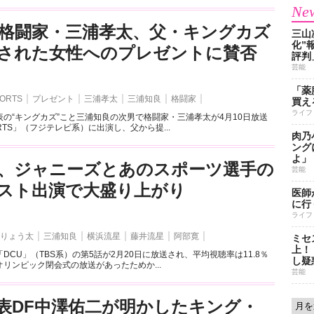
New
格闘家・三浦孝太、父・キングカズ
三山
化”
された女性へのプレゼントに賛否
評判
芸能
「薬
ORTS
プレゼント
三浦孝太
三浦知良
格闘家
買え
ライフ
の“キングカズ”こと三浦知良の次男で格闘家・三浦孝太が4月10日放送
RTS」（フジテレビ系）に出演し、父から提...
肉乃
ング
よ」
」、ジャニーズとあのスポーツ選手の
芸能
スト出演で大盛り上がり
医師
に行
ライフ
りょう太
三浦知良
横浜流星
藤井流星
阿部寛
ミセ
上！
DCU」（TBS系）の第5話が2月20日に放送され、平均視聴率は11.8％
し疑
リンピック閉会式の放送があったためか...
芸能
表DF中澤佑二が明かしたキング・