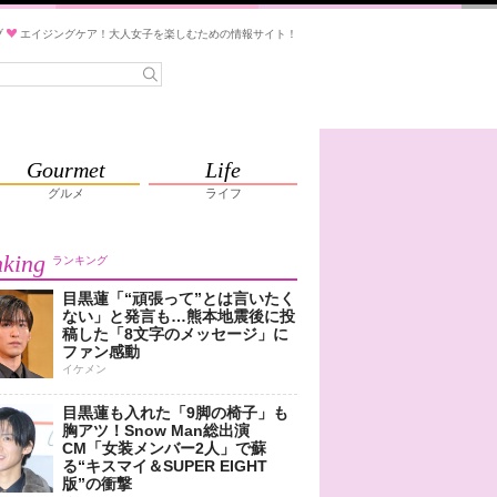
ブ
エイジングケア！大人女子を楽しむための情報サイト！
Gourmet
Life
グルメ
ライフ
king
ランキング
目黒蓮「“頑張って”とは言いたく
ない」と発言も…熊本地震後に投
稿した「8文字のメッセージ」に
ファン感動
イケメン
目黒蓮も入れた「9脚の椅子」も
胸アツ！Snow Man総出演
CM「女装メンバー2人」で蘇
る“キスマイ＆SUPER EIGHT
版”の衝撃