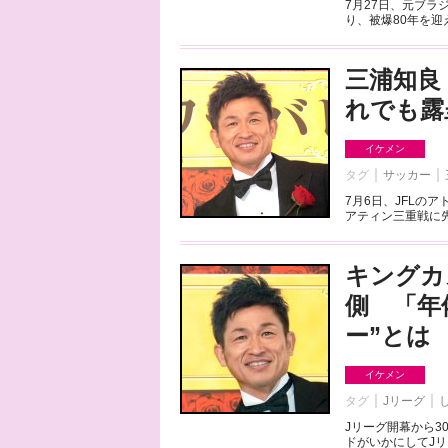
7月27日、元ブ
り、被爆80年を迎える
三浦知良
れでも露
イケメン
タグ
サッカー
7月6日、JFLの
アティン三重戦に先
キングカ
側 「年
ー”とは
イケメン
タグ
Jリーグ
Jリーグ開幕から
ドがいかにしてJリ