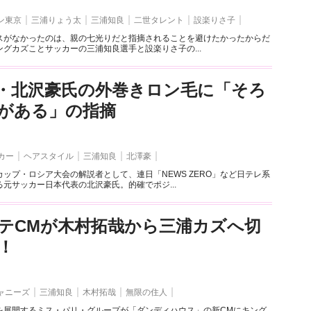
ン東京
三浦りょう太
三浦知良
二世タレント
設楽りさ子
スがなかったのは、親の七光りだと指摘されることを避けたかったからだ
グカズことサッカーの三浦知良選手と設楽りさ子の...
・北沢豪氏の外巻きロン毛に「そろ
がある」の指摘
カー
ヘアスタイル
三浦知良
北澤豪
ップ・ロシア大会の解説者として、連日「NEWS ZERO」など日テレ系
元サッカー日本代表の北沢豪氏。的確でポジ...
テCMが木村拓哉から三浦カズへ切
！
ャニーズ
三浦知良
木村拓哉
無限の住人
を展開するミス・パリ・グループが「ダンディハウス」の新CMにキング