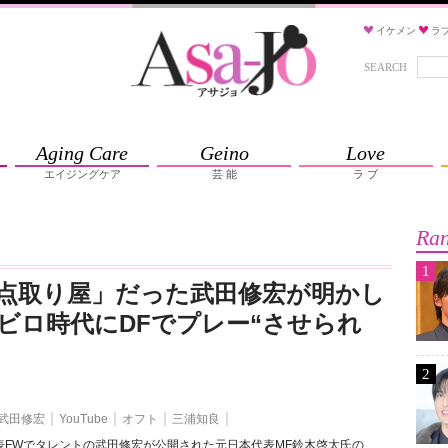
イケメン
ラ
SEARCH
Aging Care
Geino
Love
エイジングケア
芸 能
ラ ブ
Ran
1
点取り屋」だった武田修宏が明かし
ビロ時代にDFでプレー“させられ
」
2
武田修宏
YouTube
オフト
三浦知良
表FWでタレントの武田修宏が公開された元日本代表MF鈴木啓太氏の