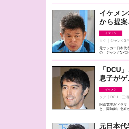
イケメン
から提案
イケメン
タグ
ジャンクSP
元サッカー日本代表
の「ジャンクSPO
「DCU
息子がゲ
イケメン
タグ
DCU
三浦
阿部寛主演ドラマ「
と、同時刻に北京オ
元日本代