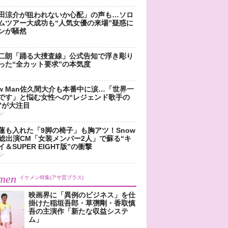
田涼介が狙われないか心配」の声も…ソロ
ムツアー大成功も“人気女優の来場”疑惑に
ンが騒然
二朗「踊る大捜査線」公式告知で浮き彫り
った“全カット要求”の本気度
ow Man佐久間大介も本番中に涙…「世界一
です」と悩む女性への“レジェンド歌手の
”が大注目
ン
蓮も入れた「9脚の椅子」も胸アツ！Snow
n総出演CM「女装メンバー2人」で蘇る“キ
＆SUPER EIGHT版”の衝撃
ン
men
イケメン特集(アサ芸プラス)
映画界に「異例のビジネス」を仕
掛けた稲垣吾郎・草彅剛・香取慎
吾の主演作「新たな収益システ
ム」