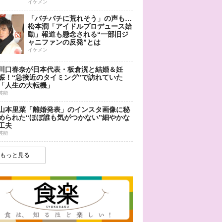
イケメン
「バチバチに荒れそう」の声も…
松本潤「アイドルプロデュース始
動」報道も懸念される“一部旧ジ
ャニファンの反発”とは
イケメン
川口春奈が日本代表・板倉滉と結婚＆妊
娠！“急接近のタイミング”で訪れていた
「人生の大転機」
芸能
山本里菜「離婚発表」のインスタ画像に秘
められた“ほぼ誰も気がつかない”細やかな
工夫
芸能
もっと見る