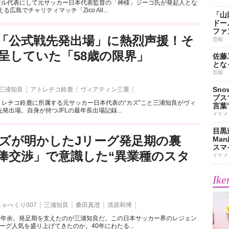
ラジル代表にして元サッカー日本代表監督の「神様」ジーコ氏が発起人とな
広島でチャリティマッチ「Zico All...
「山
ドー
ファ
「公式戦先発出場」に熱烈声援！そ
芸能
呈していた「58歳の限界」
佐藤
とな
芸能
Sn
三浦知良
アトレチコ鈴鹿
ヴィアティン三重
ブス
アトレチコ鈴鹿に所属する元サッカー日本代表の“カズ”こと三浦知良がヴィ
言葉
発出場。自身が持つJFLの最年長出場記録...
イケメ
目黒
ズが明かしたJリーグ発足期の裏
Ma
スマイ
俸交渉」で意識した“異業種のスタ
イケメ
Ike
しゃべくり007
三浦知良
桑田真澄
清原和博
30年余。発足期を支えたのが三浦知良だ。この日本サッカー界のレジェン
ーグ人気を盛り上げてきたのか。40年にわたる...