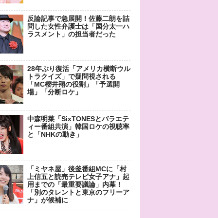
反論記事で急展開！佐藤二朗を詰
問した女性弁護士は「国分太一ハ
ラスメント」の担当者だった
28年ぶり復活「アメリカ横断ウル
トラクイズ」で疑問視される
「MC櫻井翔の役割」「予選開
場」「分断ロケ」
中森明菜「SixTONESとバラエテ
ィー番組共演」韓国ロケの視聴率
と「NHKの動き」
「ミヤネ屋」後釜番組MCに「村
上信五と読売テレビ女子アナ」起
用までの「最重要議論」内幕！
「別のタレントと東京のフリーア
ナ」が候補に