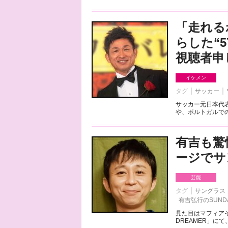
「走れる
らした“
視聴者申
イケメン
タグ
サッカー
サッカー元日本代
や、ポルトガルでの
有吉も驚
ージでサ
芸能
タグ
サングラス
有吉弘行のSUNDAY
見た目はマフィアそ
DREAMER」に