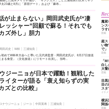
と離婚した黒木メイサ37歳が、「キングカズ」こと三浦知良の次男でキッ
太23歳と8月に「原宿デート」および「麻布...
Re
話が止まらない」岡田武史氏が“凄
魔裟
レッシャー”回顧で蘇る！それでも
ンス
ラす
カズ外し」胆力
芸能
超ス
い物
で」
岡田武史
W杯
三浦知良
芸能
を初めてW杯本大会へと導いた元代表監督・岡田武史氏が、8月27日放送
まる食堂」（文化放送）にリモート出演し、当時...
「M
白し
大警
ウジーニョが日本で躍動！観戦した
芸能
ライターが語る「衰え知らずの実
目黒
目の
カズとの比較」
スタ
イケメ
横浜
ロナウジーニョ
ジーコ
中田英寿
三浦知良
関係
芸能