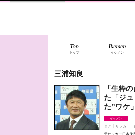
Top
Ikemen
トップ
イケメン
三浦知良
「生粋の
た「ジュ
た”ワケ
イケメン
タグ
サッカー
元サッカー日本代