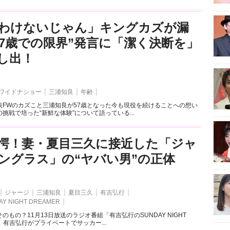
わけないじゃん」キングカズが漏
57歳での限界”発言に「潔く決断を」
し出！
ワイドナショー
三浦知良
年齢
表FWのカズこと三浦知良が57歳となった今も現役を続けることへの想い
挑戦で培った“新鮮な体験”について語っている...
愕！妻・夏目三久に接近した「ジャ
ングラス」の“ヤバい男”の正体
ジャージ
三浦知良
夏目三久
有吉弘行
 NIGHT DREAMER
のもの？11月13日放送のラジオ番組「有吉弘行のSUNDAY NIGHT
て、有吉弘行がプライベートでサッカー...