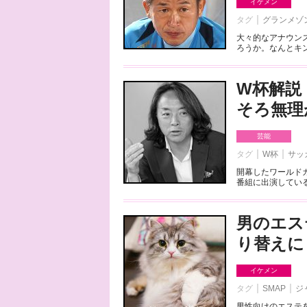
イケメン
タグ
グランメゾ
大々的なアナウン
ろうか。なんとキン
W杯解説
そろ無理
芸能
タグ
W杯
サッ
開幕したワールドカ
番組に出演している
男のエス
り替えに
イケメン
タグ
SMAP
ジ
男性向けのエステ