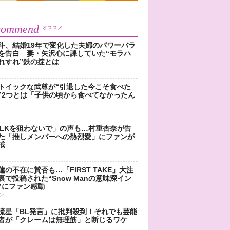
commend
オススメ
斗、結婚19年で変化した夫婦のパワーバラ
を告白 妻・矢沢心に課していた“モラハ
れすれ”鉄の掟とは
トイックな武尊が“引退した今こそ食べた
”2つとは「子供の頃から食べてなかったん
!LKを狙わないで」の声も…村重杏奈が告
た「推しメンバーへの熱烈愛」にファンが
戒
蓮の不在に賛否も…「FIRST TAKE」大注
裏で投稿された“Snow Manの意味深イン
”にファン感動
ン
流星「BL発言」に批判殺到！それでも芸能
者が「クレームは無理筋」と断じるワケ