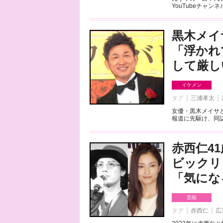
YouTubeチャン
黒木メイ
「浮かれ
して厳し
イケメン
タグ
三浦孝太
女優・黒木メイサ
報道に先駆け、同誌
赤西仁4
ビックリ
「気にな
芸能
タグ
赤西仁
広