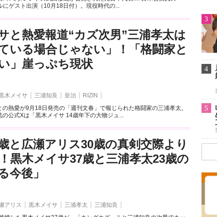
ネルにゲスト出演（10月18日付）。現役時代の...
3
サと熱愛報道“カズ次男”三浦孝太は
ている場合じゃない」！「格闘家と
い」崖っぷち現状
4
黒木メイサ
三浦知良
皇治
RIZIN
5
との熱愛が9月18日発売の「週刊文春」で報じられた格闘家の三浦孝太。
の公式Xは「黒木メイサ 14歳年下の大物ジュ...
1歳と広瀬アリス30歳の真剣交際より
！黒木メイサ37歳と三浦孝太23歳の
る今後」
瀬アリス
黒木メイサ
三浦孝太
三浦知良