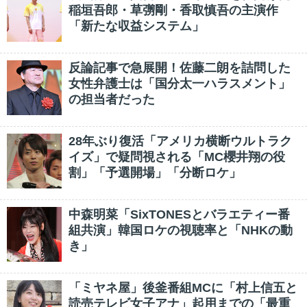
稲垣吾郎・草彅剛・香取慎吾の主演作
「新たな収益システム」
反論記事で急展開！佐藤二朗を詰問した
女性弁護士は「国分太一ハラスメント」
の担当者だった
28年ぶり復活「アメリカ横断ウルトラク
イズ」で疑問視される「MC櫻井翔の役
割」「予選開場」「分断ロケ」
中森明菜「SixTONESとバラエティー番
組共演」韓国ロケの視聴率と「NHKの動
き」
「ミヤネ屋」後釜番組MCに「村上信五と
読売テレビ女子アナ」起用までの「最重