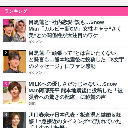
ランキング
目黒蓮と“社内恋愛”説も…Snow
1
Man「カルビー新CM」女性キャラ“さく
美”との関係性が大注目のワケ
イケメン
目黒蓮「“頑張って”とは言いたくない」
2
と発言も…熊本地震後に投稿した「8文字
のメッセージ」にファン感動
イケメン
M!LKへの優しさだけじゃない…Snow
3
Man阿部亮平 熊本地震後に投稿した「被
災者への驚きの配慮」に称賛の声
芸能
川口春奈が日本代表・板倉滉と結婚＆妊
4
娠！“急接近のタイミング”で訪れていた