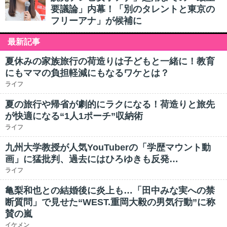
要議論」内幕！「別のタレントと東京の
フリーアナ」が候補に
最新記事
夏休みの家族旅行の荷造りは子どもと一緒に！教育
にもママの負担軽減にもなるワケとは？
ライフ
夏の旅行や帰省が劇的にラクになる！荷造りと旅先
が快適になる“1人1ポーチ”収納術
ライフ
九州大学教授が人気YouTuberの「学歴マウント動
画」に猛批判、過去にはひろゆきも反発…
ライフ
亀梨和也との結婚後に炎上も…「田中みな実への禁
断質問」で見せた“WEST.重岡大毅の男気行動”に称
賛の嵐
イケメン