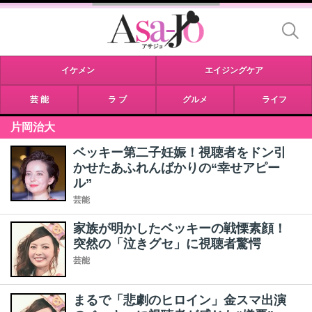
イケメン
エイジングケア
芸 能
ラ ブ
グルメ
ライフ
片岡治大
ベッキー第二子妊娠！視聴者をドン引
かせたあふれんばかりの“幸せアピー
ル”
芸能
家族が明かしたベッキーの戦慄素顔！
突然の「泣きグセ」に視聴者驚愕
芸能
まるで「悲劇のヒロイン」金スマ出演