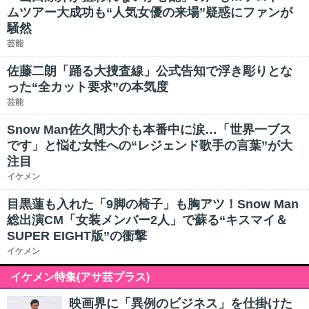
ムツアー大成功も“人気女優の来場”疑惑にファンが
騒然
芸能
佐藤二朗「踊る大捜査線」公式告知で浮き彫りとな
った“全カット要求”の本気度
芸能
Snow Man佐久間大介も本番中に涙…「世界一ブス
です」と悩む女性への“レジェンド歌手の言葉”が大
注目
イケメン
目黒蓮も入れた「9脚の椅子」も胸アツ！Snow Man
総出演CM「女装メンバー2人」で蘇る“キスマイ＆
SUPER EIGHT版”の衝撃
イケメン
イケメン特集(アサ芸プラス)
映画界に「異例のビジネス」を仕掛けた