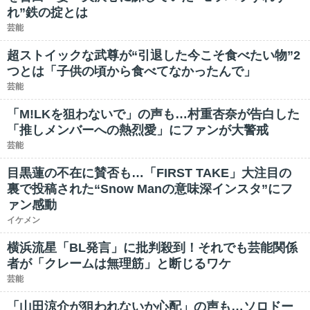
れ”鉄の掟とは
芸能
超ストイックな武尊が“引退した今こそ食べたい物”2
つとは「子供の頃から食べてなかったんで」
芸能
「M!LKを狙わないで」の声も…村重杏奈が告白した
「推しメンバーへの熱烈愛」にファンが大警戒
芸能
目黒蓮の不在に賛否も…「FIRST TAKE」大注目の
裏で投稿された“Snow Manの意味深インスタ”にフ
ァン感動
イケメン
横浜流星「BL発言」に批判殺到！それでも芸能関係
者が「クレームは無理筋」と断じるワケ
芸能
「山田涼介が狙われないか心配」の声も…ソロドー