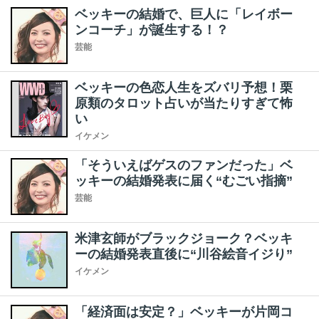
ベッキーの結婚で、巨人に「レイボー
ンコーチ」が誕生する！？
芸能
ベッキーの色恋人生をズバリ予想！栗
原類のタロット占いが当たりすぎて怖
い
イケメン
「そういえばゲスのファンだった」ベ
ッキーの結婚発表に届く“むごい指摘”
芸能
米津玄師がブラックジョーク？ベッキ
ーの結婚発表直後に“川谷絵音イジり”
イケメン
「経済面は安定？」ベッキーが片岡コ