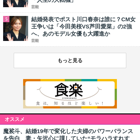
「人生の大転機」
芸能
結婚発表でポスト川口春奈は誰に？CM女
5
王争いは「今田美桜VS芦田愛菜」の2強
へ、あのモデル女優も大躍進か
芸能
もっと見る
オススメ
魔裟斗、結婚19年で変化した夫婦のパワーバランス
を告白 妻・矢沢心に課していた“モラハラすれす