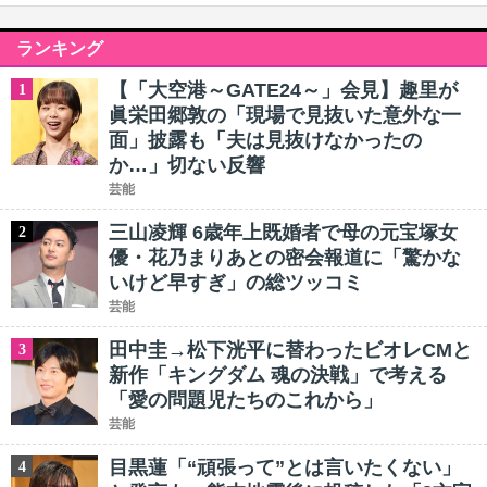
ランキング
【「大空港～GATE24～」会見】趣里が
1
眞栄田郷敦の「現場で見抜いた意外な一
面」披露も「夫は見抜けなかったの
か…」切ない反響
芸能
三山凌輝 6歳年上既婚者で母の元宝塚女
2
優・花乃まりあとの密会報道に「驚かな
いけど早すぎ」の総ツッコミ
芸能
田中圭→松下洸平に替わったビオレCMと
3
新作「キングダム 魂の決戦」で考える
「愛の問題児たちのこれから」
芸能
目黒蓮「“頑張って”とは言いたくない」
4