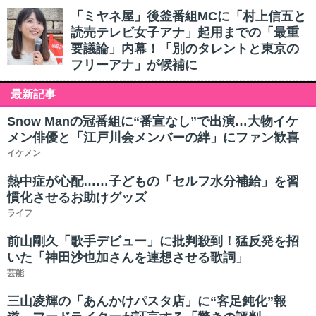
「ミヤネ屋」後釜番組MCに「村上信五と
読売テレビ女子アナ」起用までの「最重
要議論」内幕！「別のタレントと東京の
フリーアナ」が候補に
最新記事
Snow Manの冠番組に“番宣なし”で出演…大物イケ
メン俳優と「江戸川会メンバーの絆」にファン歓喜
イケメン
熱中症が心配……子どもの「セルフ水分補給」を習
慣化させるお助けグッズ
ライフ
前山剛久「歌手デビュー」に批判殺到！猛反発を招
いた「神田沙也加さんを連想させる歌詞」
芸能
三山凌輝の「あんかけパスタ店」に“客足鈍化”報