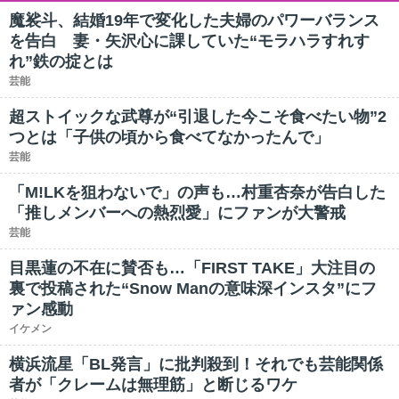
魔裟斗、結婚19年で変化した夫婦のパワーバランス
を告白 妻・矢沢心に課していた“モラハラすれす
れ”鉄の掟とは
芸能
超ストイックな武尊が“引退した今こそ食べたい物”2
つとは「子供の頃から食べてなかったんで」
芸能
「M!LKを狙わないで」の声も…村重杏奈が告白した
「推しメンバーへの熱烈愛」にファンが大警戒
芸能
目黒蓮の不在に賛否も…「FIRST TAKE」大注目の
裏で投稿された“Snow Manの意味深インスタ”にフ
ァン感動
イケメン
横浜流星「BL発言」に批判殺到！それでも芸能関係
者が「クレームは無理筋」と断じるワケ