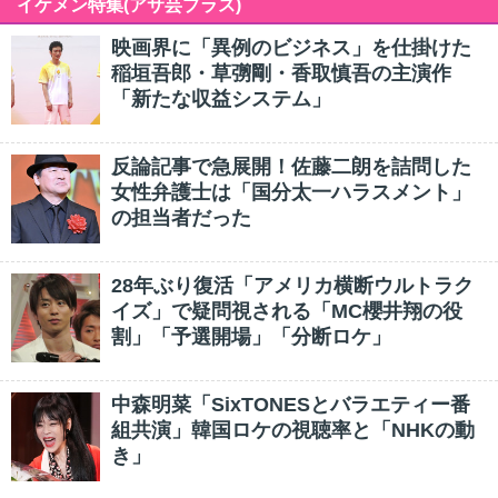
イケメン特集(アサ芸プラス)
映画界に「異例のビジネス」を仕掛けた
稲垣吾郎・草彅剛・香取慎吾の主演作
「新たな収益システム」
反論記事で急展開！佐藤二朗を詰問した
女性弁護士は「国分太一ハラスメント」
の担当者だった
28年ぶり復活「アメリカ横断ウルトラク
イズ」で疑問視される「MC櫻井翔の役
割」「予選開場」「分断ロケ」
中森明菜「SixTONESとバラエティー番
組共演」韓国ロケの視聴率と「NHKの動
き」