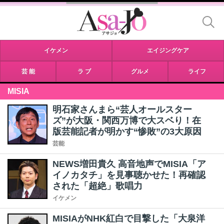
イケメン
エイジングケア
芸 能
ラ ブ
グルメ
ライフ
MISIA
明石家さんまら“芸人オールスター
ズ”が大阪・関西万博で大スベり！在
版芸能記者が明かす“惨敗”の3大原因
芸能
NEWS増田貴久 高音地声でMISIA「ア
イノカタチ」を見事聴かせた！再確認
された「超絶」歌唱力
イケメン
MISIAがNHK紅白で目撃した「大泉洋