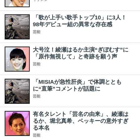
「歌が上手い歌手トップ10」に3人！
98年デビュー組の異常な存在感
芸能
大号泣！綾瀬はるか主演“ぎぼむす”に
「原作無視して」と奇跡を願う声
芸能
「MISIAが急性肝炎」で体調ととも
に“直筆”コメントが話題に
芸能
有名タレント「芸名の由来」、綾瀬は
るか、堀北真希、ベッキーの意外すぎ
る本名
芸能