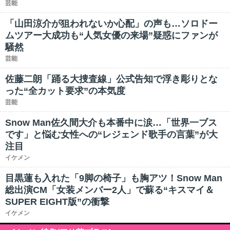
芸能
「山田涼介が狙われないか心配」の声も…ソロドー
ムツアー大成功も“人気女優の来場”疑惑にファンが
騒然
芸能
佐藤二朗「踊る大捜査線」公式告知で浮き彫りとな
った“全カット要求”の本気度
芸能
Snow Man佐久間大介も本番中に涙…「世界一ブス
です」と悩む女性への“レジェンド歌手の言葉”が大
注目
イケメン
目黒蓮も入れた「9脚の椅子」も胸アツ！Snow Man
総出演CM「女装メンバー2人」で蘇る“キスマイ＆
SUPER EIGHT版”の衝撃
イケメン