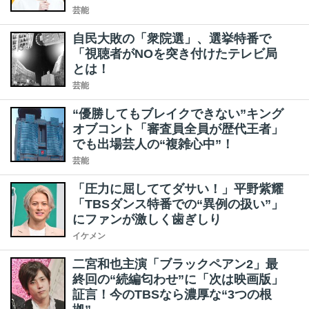
芸能
自民大敗の「衆院選」、選挙特番で
「視聴者がNOを突き付けたテレビ局
とは！
芸能
“優勝してもブレイクできない”キング
オブコント「審査員全員が歴代王者」
でも出場芸人の“複雑心中”！
芸能
「圧力に屈しててダサい！」平野紫耀
「TBSダンス特番での“異例の扱い”」
にファンが激しく歯ぎしり
イケメン
二宮和也主演「ブラックペアン2」最
終回の“続編匂わせ”に「次は映画版」
証言！今のTBSなら濃厚な“3つの根