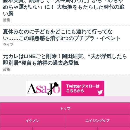
藤本美貴、結婚して「人生終わった」から「めちゃ
めちゃ運がいい」に！ 大転換をもたらした時代の追
い風
芸能
夏休みなのに子どもをどこにも連れて行ってな
い……この罪悪感を消す3つのプチプラ・イベント
ライフ
元カレはLINEごと削除！岡田結実、“夫が浮気したら
即別居”発言も納得の過去恋愛観
芸能
トップ
イケメン
エイジングケア