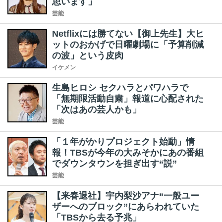
思います」
芸能
Netflixには勝てない【御上先生】大ヒ
ットのおかげで日曜劇場に「予算削減
の波」という皮肉
イケメン
生島ヒロシ セクハラとパワハラで
「無期限活動自粛」報道に心配された
「次はあの芸人かも」
芸能
「１年がかりプロジェクト始動」情
報！TBSが今年の大みそかにあの番組
でダウンタウンを担ぎ出す“説”
芸能
【来春退社】宇内梨沙アナ“一般ユー
ザーへのブロック”にあらわれていた
「TBSから去る予兆」