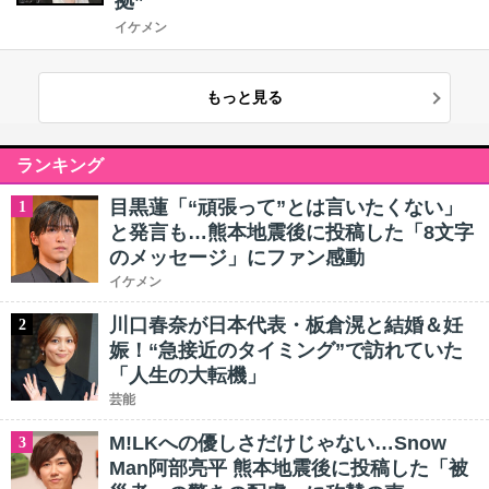
拠”
イケメン
もっと見る
ランキング
目黒蓮「“頑張って”とは言いたくない」
1
と発言も…熊本地震後に投稿した「8文字
のメッセージ」にファン感動
イケメン
川口春奈が日本代表・板倉滉と結婚＆妊
2
娠！“急接近のタイミング”で訪れていた
「人生の大転機」
芸能
M!LKへの優しさだけじゃない…Snow
3
Man阿部亮平 熊本地震後に投稿した「被