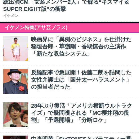
総出演CM「女装メンバー2人」で蘇る“キスマイ＆
SUPER EIGHT版”の衝撃
イケメン
イケメン特集(アサ芸プラス)
映画界に「異例のビジネス」を仕掛けた
稲垣吾郎・草彅剛・香取慎吾の主演作
「新たな収益システム」
反論記事で急展開！佐藤二朗を詰問した
女性弁護士は「国分太一ハラスメント」
の担当者だった
28年ぶり復活「アメリカ横断ウルトラク
イズ」で疑問視される「MC櫻井翔の役
割」「予選開場」「分断ロケ」