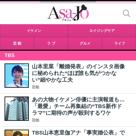
イケメン
エイジングケア
芸 能
ラ ブ
グルメ
ライフ
TBS
山本里菜「離婚発表」のインスタ画像
に秘められた“ほぼ誰も気がつかな
い”細やかな工夫
芸能
あの大物イケメン俳優に主演報道も…
「最愛」チーム再集結の“TBS新作ド
ラマ”に期待の声が殺到するワケ
芸能
TBS山本恵里伽アナ「事実婚公表」で