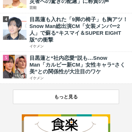
災者への驚きの配慮」に称賛の声
芸能
目黒蓮も入れた「9脚の椅子」も胸アツ！
4
Snow Man総出演CM「女装メンバー2
人」で蘇る“キスマイ＆SUPER EIGHT
版”の衝撃
イケメン
目黒蓮と“社内恋愛”説も…Snow
5
Man「カルビー新CM」女性キャラ“さく
美”との関係性が大注目のワケ
イケメン
もっと見る