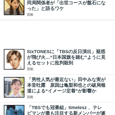
同局関係者が「出世コースが盤石にな
った」と語るワケ
芸能
SixTONESに「TBSの反日演出」疑惑
が飛び火…“日本国旗を踏む”ように見
えるセットに批判殺到
芸能
「男性人気が最近ない」田中みな実が
本音吐露 原因は亀梨和也との破局報
道による“イメージ定着”が影響か
芸能
「TBSでも冠番組」timelesz 、テレ
ビマンが最も注目する新メンバーが遂