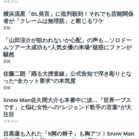
イケメン
横浜流星「BL発言」に批判殺到！それでも芸能関係
者が「クレームは無理筋」と断じるワケ
芸能
「山田涼介が狙われないか心配」の声も…ソロドー
ムツアー大成功も“人気女優の来場”疑惑にファンが
騒然
芸能
佐藤二朗「踊る大捜査線」公式告知で浮き彫りとな
った“全カット要求”の本気度
芸能
Snow Man佐久間大介も本番中に涙…「世界一ブス
です」と悩む女性への“レジェンド歌手の言葉”が大
注目
イケメン
目黒蓮も入れた「9脚の椅子」も胸アツ！Snow Man