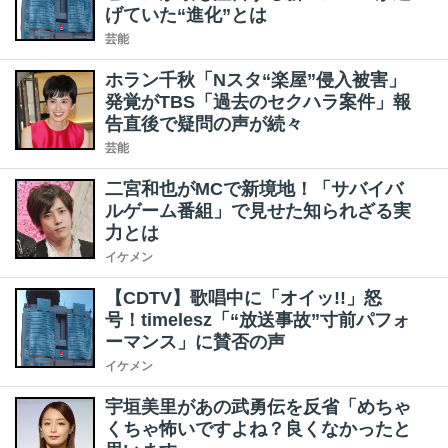
げていた“進化”とは
芸能
ホラン千秋「Nスタ“楽屋”侵入被害」
発覚がTBS「過去のセクハラ案件」報
告直後で疑問の声が続々
芸能
二宮和也がMCで新境地！「サバイバ
ルゲーム番組」で見せた知られざる実
力とは
イケメン
【CDTV】歌唱中に「オイッ!!」怒
号！timelesz「“放送事故”寸前パフォ
ーマンス」に賛否の声
イケメン
宇垣美里があの武勇伝を反省「めちゃ
くちゃ怖いですよね？良くなかったと