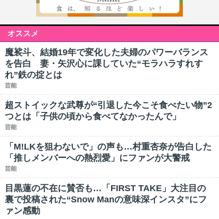
オススメ
魔裟斗、結婚19年で変化した夫婦のパワーバランス
を告白 妻・矢沢心に課していた“モラハラすれす
れ”鉄の掟とは
芸能
超ストイックな武尊が“引退した今こそ食べたい物”2
つとは「子供の頃から食べてなかったんで」
芸能
「M!LKを狙わないで」の声も…村重杏奈が告白した
「推しメンバーへの熱烈愛」にファンが大警戒
芸能
目黒蓮の不在に賛否も…「FIRST TAKE」大注目の
裏で投稿された“Snow Manの意味深インスタ”にフ
ァン感動