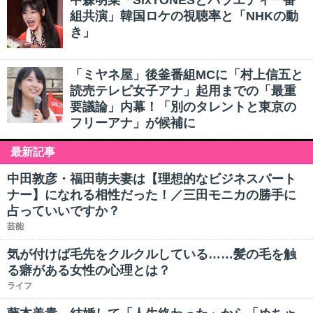
中森明菜「SixTONESとバラエティー番
組共演」韓国ロケの視聴率と「NHKの動
き」
「ミヤネ屋」後釜番組MCに「村上信五と
読売テレビ女子アナ」起用までの「最重
要議論」内幕！「別のタレントと東京の
フリーアナ」が候補に
最新記事
中田敦彦・福田萌夫妻は【理想的なビジネスパート
ナー】になれる相性だった！／三田モニカの勝手に
占っていいですか？
芸能
気が付けば毛先をクルクルしている……髪の毛を触
る癖がある女性の心理とは？
ライフ