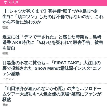
オススメ
【Tシャツが乾くまで】蒼井優“咲子”が中島歩“樹
生”に「頭コツン」したのは不倫ではないのか、これ
から不倫に進むのか
芸能
過去には「デマで干された」と感じた時期も…島崎
遥香 AKB時代に「匂わせを疑われて殺害予告」被害
を告白
芸能
目黒蓮の不在に賛否も…「FIRST TAKE」大注目の
裏で投稿された“Snow Manの意味深インスタ”にフ
ァン感動
イケメン
「山田涼介が狙われないか心配」の声も…ソロドー
ムツアー大成功も“人気女優の来場”疑惑にファンが
騒然
芸能