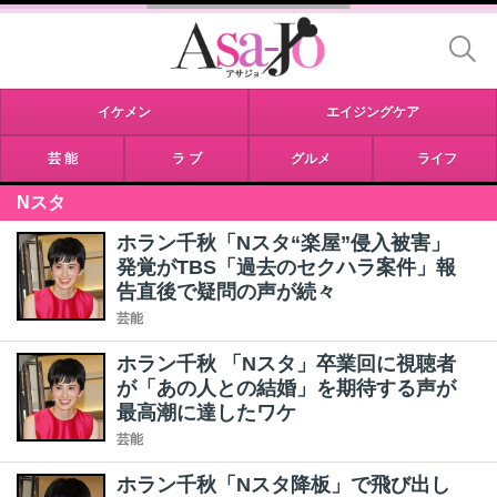
イケメン
エイジングケア
芸 能
ラ ブ
グルメ
ライフ
Nスタ
ホラン千秋「Nスタ“楽屋”侵入被害」
発覚がTBS「過去のセクハラ案件」報
告直後で疑問の声が続々
芸能
ホラン千秋 「Nスタ」卒業回に視聴者
が「あの人との結婚」を期待する声が
最高潮に達したワケ
芸能
ホラン千秋「Nスタ降板」で飛び出し