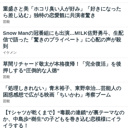
重盛さと美「ホコリ臭い人が好み」「好きになった
ら差し込む」独特の恋愛観に共演者驚き
芸能
Snow Manの冠番組にも出演…M!LK佐野勇斗、生配
信で語った「驚きのプライベート」に心配の声が殺
到
イケメン
草間リチャード敬太が本格復帰！「完全復活」を後
押しする“圧倒的な人徳”
芸能
「処理しきれない」青木裕子、東野幸治…芸能人の
困惑感想で広がる映画「ちいかわ」考察ブーム
芸能
【Tシャツが乾くまで】“毒親の連鎖”が裏テーマなの
か、中島歩“樹生”の子どもを巻き込む恋模様にイラ
イラする！