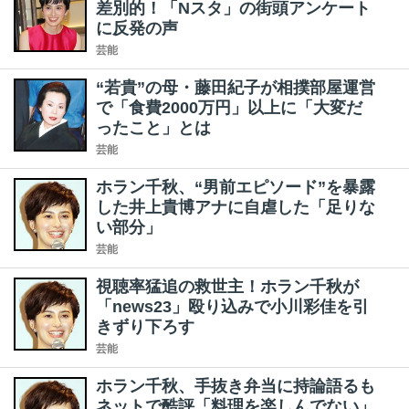
差別的！「Nスタ」の街頭アンケート
に反発の声
芸能
“若貴”の母・藤田紀子が相撲部屋運営
で「食費2000万円」以上に「大変だ
ったこと」とは
芸能
ホラン千秋、“男前エピソード”を暴露
した井上貴博アナに自虐した「足りな
い部分」
芸能
視聴率猛追の救世主！ホラン千秋が
「news23」殴り込みで小川彩佳を引
きずり下ろす
芸能
ホラン千秋、手抜き弁当に持論語るも
ネットで酷評「料理を楽しんでない」