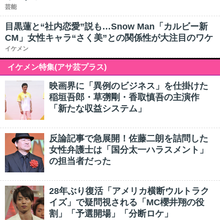
芸能
目黒蓮と“社内恋愛”説も…Snow Man「カルビー新
CM」女性キャラ“さく美”との関係性が大注目のワケ
イケメン
イケメン特集(アサ芸プラス)
映画界に「異例のビジネス」を仕掛けた
稲垣吾郎・草彅剛・香取慎吾の主演作
「新たな収益システム」
反論記事で急展開！佐藤二朗を詰問した
女性弁護士は「国分太一ハラスメント」
の担当者だった
28年ぶり復活「アメリカ横断ウルトラク
イズ」で疑問視される「MC櫻井翔の役
割」「予選開場」「分断ロケ」