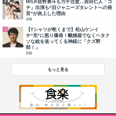
M!LK佐野勇斗もガチ注意…吉田仁人「ゴ
4
チ」出演も“旧ジャニーズタレントへの発
言”が炎上した理由
芸能
【Tシャツが乾くまで】松山ケンイ
5
チ”充”に怒り爆発！離婚届でなくヘタク
ソな絵を送ってくる神経に「クズ野
郎！」
芸能
もっと見る