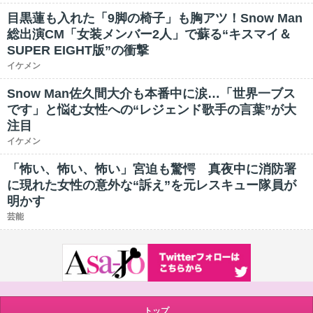
目黒蓮も入れた「9脚の椅子」も胸アツ！Snow Man
総出演CM「女装メンバー2人」で蘇る“キスマイ＆
SUPER EIGHT版”の衝撃
イケメン
Snow Man佐久間大介も本番中に涙…「世界一ブス
です」と悩む女性への“レジェンド歌手の言葉”が大
注目
イケメン
「怖い、怖い、怖い」宮迫も驚愕 真夜中に消防署
に現れた女性の意外な“訴え”を元レスキュー隊員が
明かす
芸能
トップ