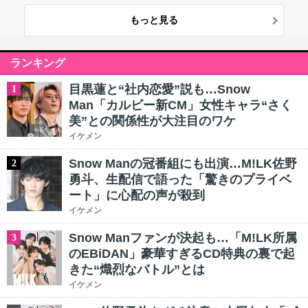
もっと見る
ランキング
目黒蓮と“社内恋愛”説も…Snow
1
Man「カルビー新CM」女性キャラ“さく
美”との関係性が大注目のワケ
イケメン
Snow Manの冠番組にも出演…M!LK佐野
2
勇斗、生配信で語った「驚きのプライベ
ート」に心配の声が殺到
イケメン
Snow Manファンが決起も…「M!LK所属
3
のEBiDAN」豪華すぎるCD特典の裏で起
きた“熾烈なバトル”とは
イケメン