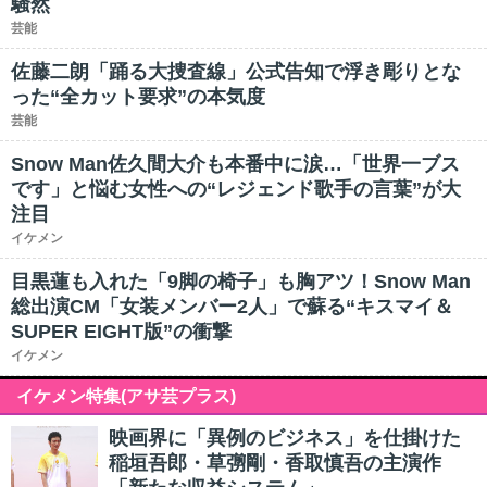
騒然
芸能
佐藤二朗「踊る大捜査線」公式告知で浮き彫りとな
った“全カット要求”の本気度
芸能
Snow Man佐久間大介も本番中に涙…「世界一ブス
です」と悩む女性への“レジェンド歌手の言葉”が大
注目
イケメン
目黒蓮も入れた「9脚の椅子」も胸アツ！Snow Man
総出演CM「女装メンバー2人」で蘇る“キスマイ＆
SUPER EIGHT版”の衝撃
イケメン
イケメン特集(アサ芸プラス)
映画界に「異例のビジネス」を仕掛けた
稲垣吾郎・草彅剛・香取慎吾の主演作