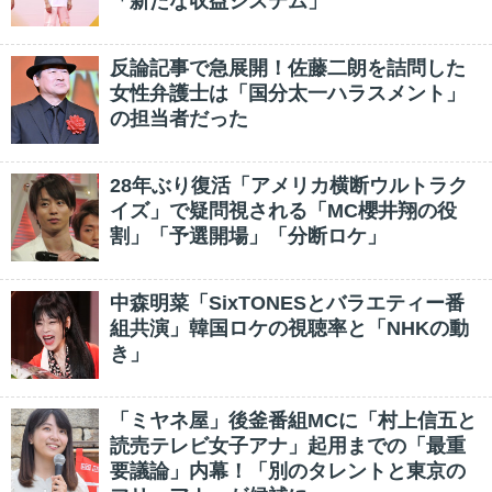
「新たな収益システム」
反論記事で急展開！佐藤二朗を詰問した
女性弁護士は「国分太一ハラスメント」
の担当者だった
28年ぶり復活「アメリカ横断ウルトラク
イズ」で疑問視される「MC櫻井翔の役
割」「予選開場」「分断ロケ」
中森明菜「SixTONESとバラエティー番
組共演」韓国ロケの視聴率と「NHKの動
き」
「ミヤネ屋」後釜番組MCに「村上信五と
読売テレビ女子アナ」起用までの「最重
要議論」内幕！「別のタレントと東京の