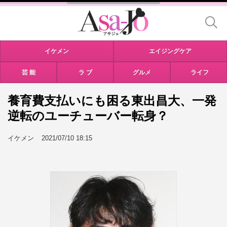
イケメン
エイジングケア
芸 能
ラ ブ
グルメ
ライフ
養育費支払いにも困る東出昌大、一発
逆転のユーチューバー転身？
イケメン
2021/07/10 18:15