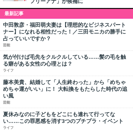
フリーアナ」が候補に
最新記事
中田敦彦・福田萌夫妻は【理想的なビジネスパート
ナー】になれる相性だった！／三田モニカの勝手に
占っていいですか？
芸能
気が付けば毛先をクルクルしている……髪の毛を触
る癖がある女性の心理とは？
ライフ
藤本美貴、結婚して「人生終わった」から「めちゃ
めちゃ運がいい」に！ 大転換をもたらした時代の追
い風
芸能
夏休みなのに子どもをどこにも連れて行ってな
い……この罪悪感を消す3つのプチプラ・イベント
ライフ