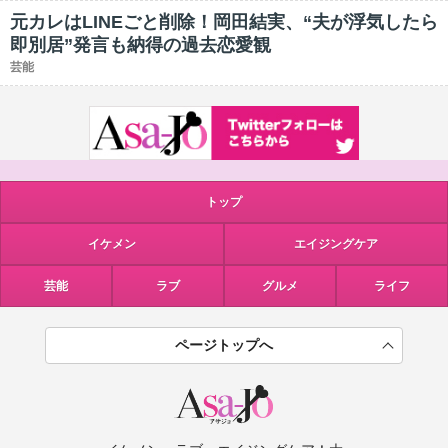
元カレはLINEごと削除！岡田結実、“夫が浮気したら
即別居”発言も納得の過去恋愛観
芸能
トップ
イケメン
エイジングケア
芸能
ラブ
グルメ
ライフ
ページトップへ