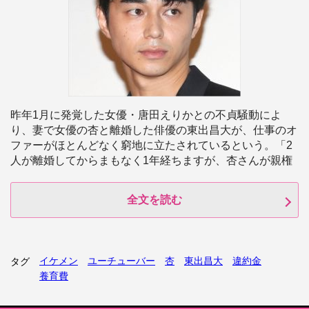
昨年1月に発覚した女優・唐田えりかとの不貞騒動によ
り、妻で女優の杏と離婚した俳優の東出昌大が、仕事のオ
ファーがほとんどなく窮地に立たされているという。「2
人が離婚してからまもなく1年経ちますが、杏さんが親権
全文を読む
イケメン
ユーチューバー
杏
東出昌大
違約金
タグ
養育費