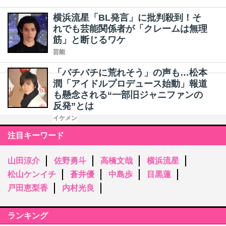
横浜流星「BL発言」に批判殺到！そ
れでも芸能関係者が「クレームは無理
筋」と断じるワケ
芸能
「バチバチに荒れそう」の声も…松本
潤「アイドルプロデュース始動」報道
も懸念される“一部旧ジャニファンの
反発”とは
イケメン
注目キーワード
山田涼介
佐野勇斗
高橋文哉
横浜流星
松山ケンイチ
蒼井優
中島歩
目黒蓮
戸田恵梨香
内村光良
ランキング