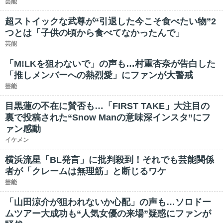
芸能
超ストイックな武尊が“引退した今こそ食べたい物”2
つとは「子供の頃から食べてなかったんで」
芸能
「M!LKを狙わないで」の声も…村重杏奈が告白した
「推しメンバーへの熱烈愛」にファンが大警戒
芸能
目黒蓮の不在に賛否も…「FIRST TAKE」大注目の
裏で投稿された“Snow Manの意味深インスタ”にフ
ァン感動
イケメン
横浜流星「BL発言」に批判殺到！それでも芸能関係
者が「クレームは無理筋」と断じるワケ
芸能
「山田涼介が狙われないか心配」の声も…ソロドー
ムツアー大成功も“人気女優の来場”疑惑にファンが