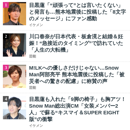
目黒蓮「“頑張って”とは言いたくない」
1
と発言も…熊本地震後に投稿した「8文字
のメッセージ」にファン感動
イケメン
川口春奈が日本代表・板倉滉と結婚＆妊
2
娠！“急接近のタイミング”で訪れていた
「人生の大転機」
芸能
M!LKへの優しさだけじゃない…Snow
3
Man阿部亮平 熊本地震後に投稿した「被
災者への驚きの配慮」に称賛の声
芸能
目黒蓮も入れた「9脚の椅子」も胸アツ！
4
Snow Man総出演CM「女装メンバー2
人」で蘇る“キスマイ＆SUPER EIGHT
版”の衝撃
イケメン