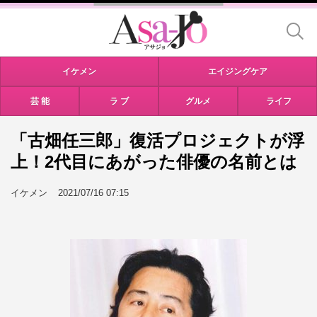
イケメン
エイジングケア
芸 能
ラ ブ
グルメ
ライフ
「古畑任三郎」復活プロジェクトが浮
上！2代目にあがった俳優の名前とは
イケメン
2021/07/16 07:15