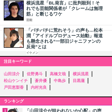
横浜流星「BL発言」に批判殺到！そ
れでも芸能関係者が「クレームは無理
筋」と断じるワケ
芸能
「バチバチに荒れそう」の声も…松本
潤「アイドルプロデュース始動」報道
も懸念される“一部旧ジャニファンの
反発”とは
イケメン
注目キーワード
山田涼介
佐野勇斗
高橋文哉
横浜流星
松山ケンイチ
蒼井優
中島歩
目黒蓮
戸田恵梨香
内村光良
ランキング
「山田涼介が狙われないか心配」の声
1