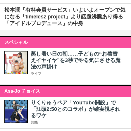
松本潤「有料会員サービス」いよいよオープンで気
になる「timelesz project」より話題沸騰あり得る
「アイドルプロデュース」の中身
スペシャル
蒸し暑い日の朝……子どもの“お着替
えイヤイヤ”を3秒でやる気にさせる魔
法の声掛け
ライフ
Asa-Jo チョイス
りくりゅうペア「YouTube開設」で
「江頭2:50とのコラボ」が確実視され
るワケ
芸能