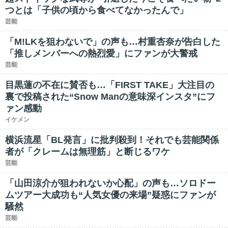
つとは「子供の頃から食べてなかったんで」
芸能
「M!LKを狙わないで」の声も…村重杏奈が告白した
「推しメンバーへの熱烈愛」にファンが大警戒
芸能
目黒蓮の不在に賛否も…「FIRST TAKE」大注目の
裏で投稿された“Snow Manの意味深インスタ”にフ
ァン感動
イケメン
横浜流星「BL発言」に批判殺到！それでも芸能関係
者が「クレームは無理筋」と断じるワケ
芸能
「山田涼介が狙われないか心配」の声も…ソロドー
ムツアー大成功も“人気女優の来場”疑惑にファンが
騒然
芸能