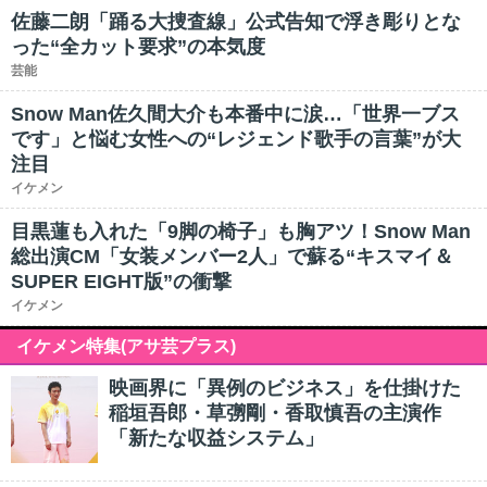
佐藤二朗「踊る大捜査線」公式告知で浮き彫りとな
った“全カット要求”の本気度
芸能
Snow Man佐久間大介も本番中に涙…「世界一ブス
です」と悩む女性への“レジェンド歌手の言葉”が大
注目
イケメン
目黒蓮も入れた「9脚の椅子」も胸アツ！Snow Man
総出演CM「女装メンバー2人」で蘇る“キスマイ＆
SUPER EIGHT版”の衝撃
イケメン
イケメン特集(アサ芸プラス)
映画界に「異例のビジネス」を仕掛けた
稲垣吾郎・草彅剛・香取慎吾の主演作
「新たな収益システム」