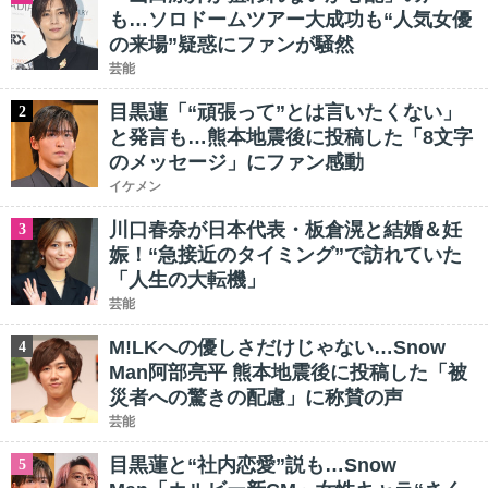
も…ソロドームツアー大成功も“人気女優
の来場”疑惑にファンが騒然
芸能
目黒蓮「“頑張って”とは言いたくない」
2
と発言も…熊本地震後に投稿した「8文字
のメッセージ」にファン感動
イケメン
川口春奈が日本代表・板倉滉と結婚＆妊
3
娠！“急接近のタイミング”で訪れていた
「人生の大転機」
芸能
M!LKへの優しさだけじゃない…Snow
4
Man阿部亮平 熊本地震後に投稿した「被
災者への驚きの配慮」に称賛の声
芸能
目黒蓮と“社内恋愛”説も…Snow
5