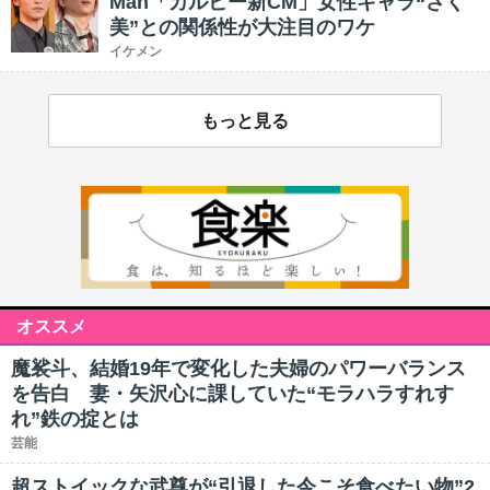
Man「カルビー新CM」女性キャラ“さく
美”との関係性が大注目のワケ
イケメン
もっと見る
オススメ
魔裟斗、結婚19年で変化した夫婦のパワーバランス
を告白 妻・矢沢心に課していた“モラハラすれす
れ”鉄の掟とは
芸能
超ストイックな武尊が“引退した今こそ食べたい物”2