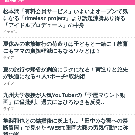
松本潤「有料会員サービス」いよいよオープンで気
になる「timelesz project」より話題沸騰あり得る
「アイドルプロデュース」の中身
イケメン
夏休みの家族旅行の荷造りは子どもと一緒に！教育
にもママの負担軽減にもなるワケとは？
ライフ
夏の旅行や帰省が劇的にラクになる！荷造りと旅先
が快適になる“1人1ポーチ”収納術
ライフ
九州大学教授が人気YouTuberの「学歴マウント動
画」に猛批判、過去にはひろゆきも反発…
ライフ
亀梨和也との結婚後に炎上も…「田中みな実への禁
断質問」で見せた“WEST.重岡大毅の男気行動”に称
賛の嵐