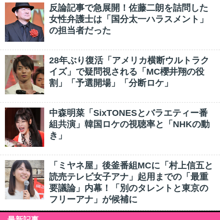
反論記事で急展開！佐藤二朗を詰問した
女性弁護士は「国分太一ハラスメント」
の担当者だった
28年ぶり復活「アメリカ横断ウルトラク
イズ」で疑問視される「MC櫻井翔の役
割」「予選開場」「分断ロケ」
中森明菜「SixTONESとバラエティー番
組共演」韓国ロケの視聴率と「NHKの動
き」
「ミヤネ屋」後釜番組MCに「村上信五と
読売テレビ女子アナ」起用までの「最重
要議論」内幕！「別のタレントと東京の
フリーアナ」が候補に
最新記事