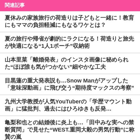
関連記事
夏休みの家族旅行の荷造りは子どもと一緒に！教育
にもママの負担軽減にもなるワケとは？
夏の旅行や帰省が劇的にラクになる！荷造りと旅先
が快適になる“1人1ポーチ”収納術
山本里菜「離婚発表」のインスタ画像に秘められ
た“ほぼ誰も気がつかない”細やかな工夫
目黒蓮の重大発表説も…Snow Manがアップした
「意味深動画」に飛び交う“期待度マックスの考察”
九州大学教授が人気YouTuberの「学歴マウント動
画」に猛批判、過去にはひろゆきも反発…
亀梨和也との結婚後に炎上も…「田中みな実への禁
断質問」で見せた“WEST.重岡大毅の男気行動”に称
賛の嵐