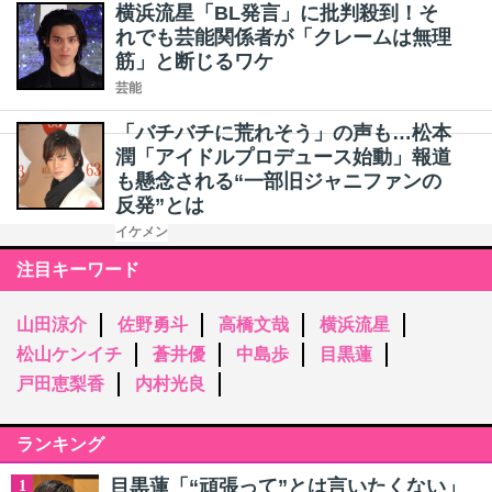
横浜流星「BL発言」に批判殺到！そ
れでも芸能関係者が「クレームは無理
筋」と断じるワケ
芸能
「バチバチに荒れそう」の声も…松本
潤「アイドルプロデュース始動」報道
も懸念される“一部旧ジャニファンの
反発”とは
イケメン
注目キーワード
山田涼介
佐野勇斗
高橋文哉
横浜流星
松山ケンイチ
蒼井優
中島歩
目黒蓮
戸田恵梨香
内村光良
ランキング
目黒蓮「“頑張って”とは言いたくない」
1