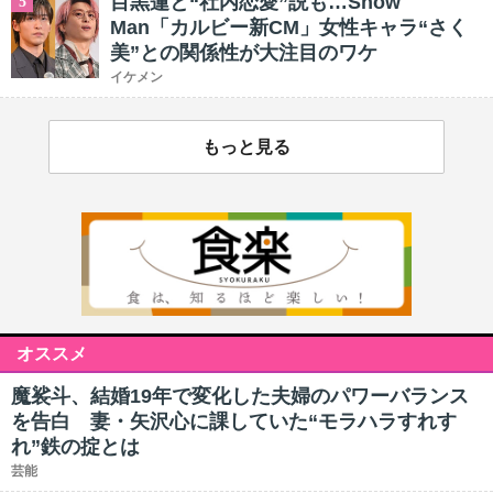
目黒蓮と“社内恋愛”説も…Snow
5
Man「カルビー新CM」女性キャラ“さく
美”との関係性が大注目のワケ
イケメン
もっと見る
オススメ
魔裟斗、結婚19年で変化した夫婦のパワーバランス
を告白 妻・矢沢心に課していた“モラハラすれす
れ”鉄の掟とは
芸能