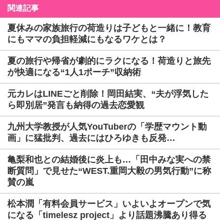
関連記事
夏休みの家族旅行の荷造りは子どもと一緒に！教育
にもママの負担軽減にもなるワケとは？
夏の旅行や帰省が劇的にラクになる！荷造りと旅先
が快適になる“1人1ポーチ”収納術
元カレはLINEごと削除！岡田結実、“夫が浮気した
ら即別居”発言も納得の過去恋愛観
九州大学教授が人気YouTuberの「学歴マウント動
画」に猛批判、過去にはひろゆきも反発…
亀梨和也との結婚後に炎上も…「田中みな実への禁
断質問」で見せた“WEST.重岡大毅の男気行動”に称
賛の嵐
松本潤「有料会員サービス」いよいよオープンで気
になる「timelesz project」より話題沸騰あり得る