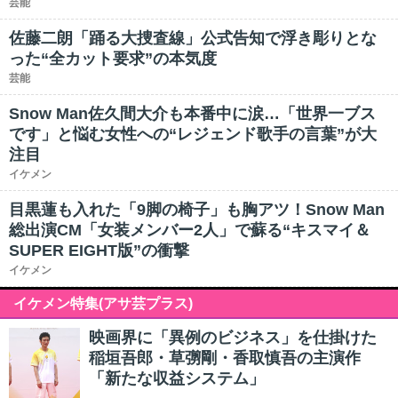
芸能
佐藤二朗「踊る大捜査線」公式告知で浮き彫りとな
った“全カット要求”の本気度
芸能
Snow Man佐久間大介も本番中に涙…「世界一ブス
です」と悩む女性への“レジェンド歌手の言葉”が大
注目
イケメン
目黒蓮も入れた「9脚の椅子」も胸アツ！Snow Man
総出演CM「女装メンバー2人」で蘇る“キスマイ＆
SUPER EIGHT版”の衝撃
イケメン
イケメン特集(アサ芸プラス)
映画界に「異例のビジネス」を仕掛けた
稲垣吾郎・草彅剛・香取慎吾の主演作
「新たな収益システム」