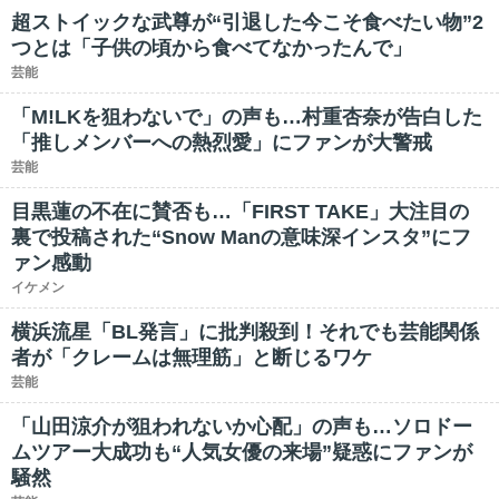
超ストイックな武尊が“引退した今こそ食べたい物”2
つとは「子供の頃から食べてなかったんで」
芸能
「M!LKを狙わないで」の声も…村重杏奈が告白した
「推しメンバーへの熱烈愛」にファンが大警戒
芸能
目黒蓮の不在に賛否も…「FIRST TAKE」大注目の
裏で投稿された“Snow Manの意味深インスタ”にフ
ァン感動
イケメン
横浜流星「BL発言」に批判殺到！それでも芸能関係
者が「クレームは無理筋」と断じるワケ
芸能
「山田涼介が狙われないか心配」の声も…ソロドー
ムツアー大成功も“人気女優の来場”疑惑にファンが
騒然