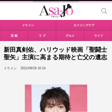
イケメン
エイジングケア
芸 能
ラ ブ
グルメ
ライフ
新田真剣佑、ハリウッド映画「聖闘士
聖矢」主演に高まる期待と亡父の遺志
イケメン
2021/09/29 10:14