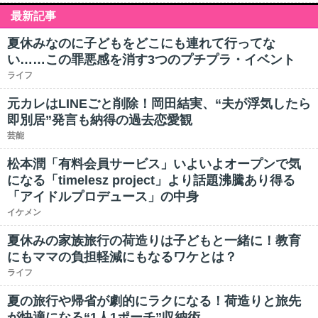
最新記事
夏休みなのに子どもをどこにも連れて行ってな
い……この罪悪感を消す3つのプチプラ・イベント
ライフ
元カレはLINEごと削除！岡田結実、“夫が浮気したら
即別居”発言も納得の過去恋愛観
芸能
松本潤「有料会員サービス」いよいよオープンで気
になる「timelesz project」より話題沸騰あり得る
「アイドルプロデュース」の中身
イケメン
夏休みの家族旅行の荷造りは子どもと一緒に！教育
にもママの負担軽減にもなるワケとは？
ライフ
夏の旅行や帰省が劇的にラクになる！荷造りと旅先
が快適になる“1人1ポーチ”収納術