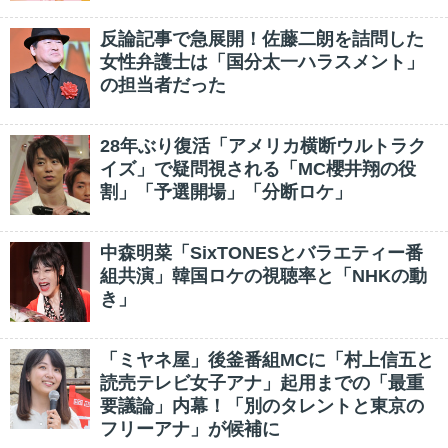
反論記事で急展開！佐藤二朗を詰問した
女性弁護士は「国分太一ハラスメント」
の担当者だった
28年ぶり復活「アメリカ横断ウルトラク
イズ」で疑問視される「MC櫻井翔の役
割」「予選開場」「分断ロケ」
中森明菜「SixTONESとバラエティー番
組共演」韓国ロケの視聴率と「NHKの動
き」
「ミヤネ屋」後釜番組MCに「村上信五と
読売テレビ女子アナ」起用までの「最重
要議論」内幕！「別のタレントと東京の
フリーアナ」が候補に