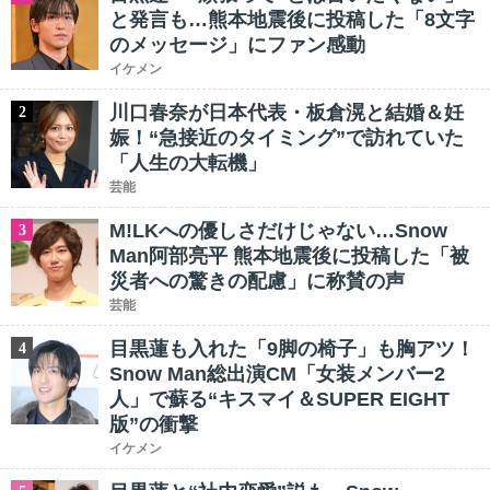
と発言も…熊本地震後に投稿した「8文字
のメッセージ」にファン感動
イケメン
川口春奈が日本代表・板倉滉と結婚＆妊
2
娠！“急接近のタイミング”で訪れていた
「人生の大転機」
芸能
M!LKへの優しさだけじゃない…Snow
3
Man阿部亮平 熊本地震後に投稿した「被
災者への驚きの配慮」に称賛の声
芸能
目黒蓮も入れた「9脚の椅子」も胸アツ！
4
Snow Man総出演CM「女装メンバー2
人」で蘇る“キスマイ＆SUPER EIGHT
版”の衝撃
イケメン