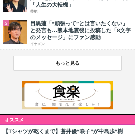
「人生の大転機」
芸能
目黒蓮「“頑張って”とは言いたくない」
5
と発言も…熊本地震後に投稿した「8文字
のメッセージ」にファン感動
イケメン
もっと見る
オススメ
【Tシャツが乾くまで】蒼井優“咲子”が中島歩“樹