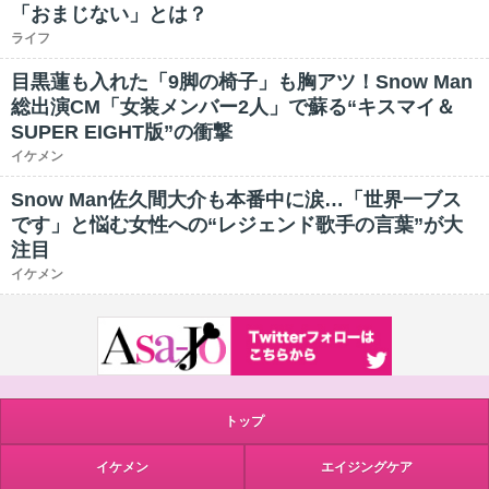
「おまじない」とは？
ライフ
目黒蓮も入れた「9脚の椅子」も胸アツ！Snow Man
総出演CM「女装メンバー2人」で蘇る“キスマイ＆
SUPER EIGHT版”の衝撃
イケメン
Snow Man佐久間大介も本番中に涙…「世界一ブス
です」と悩む女性への“レジェンド歌手の言葉”が大
注目
イケメン
トップ
イケメン
エイジングケア