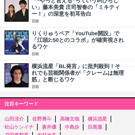
「“やっと言える”っていう叫びらし
い」藤本美貴 庄司智春の「ミキティ
ー！」の深意を初耳告白
芸能
りくりゅうペア「YouTube開設」で
「江頭2:50とのコラボ」が確実視され
るワケ
芸能
横浜流星「BL発言」に批判殺到！そ
れでも芸能関係者が「クレームは無理
筋」と断じるワケ
芸能
注目キーワード
山田涼介
佐野勇斗
高橋文哉
横浜流星
松山ケンイチ
蒼井優
中島歩
目黒蓮