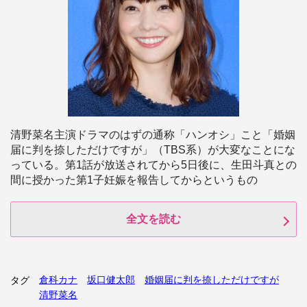
清野菜名主演ドラマのはずの通称「ハンオシ」こと「婚姻
届に判を捺しただけですが」（TBS系）が大変なことにな
っている。第1話が放送されてから5日後に、生田斗真との
間に授かった第1子妊娠を報告してからというもの
全文を読む
倉科カナ
坂口健太郎
婚姻届に判を捺しただけですが
タグ
清野菜名