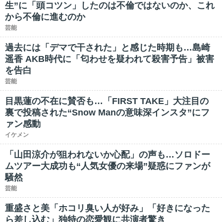
生”に「頭コツン」したのは不倫ではないのか、これ
から不倫に進むのか
芸能
過去には「デマで干された」と感じた時期も…島崎
遥香 AKB時代に「匂わせを疑われて殺害予告」被害
を告白
芸能
目黒蓮の不在に賛否も…「FIRST TAKE」大注目の
裏で投稿された“Snow Manの意味深インスタ”にフ
ァン感動
イケメン
「山田涼介が狙われないか心配」の声も…ソロドー
ムツアー大成功も“人気女優の来場”疑惑にファンが
騒然
芸能
重盛さと美「ホコリ臭い人が好み」「好きになった
ら差し込む」独特の恋愛観に共演者驚き