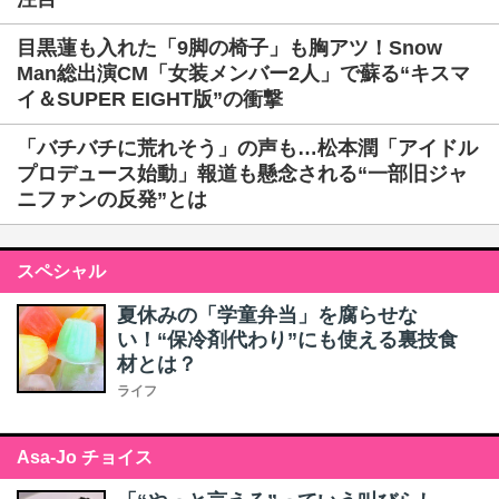
目黒蓮も入れた「9脚の椅子」も胸アツ！Snow
Man総出演CM「女装メンバー2人」で蘇る“キスマ
イ＆SUPER EIGHT版”の衝撃
「バチバチに荒れそう」の声も…松本潤「アイドル
プロデュース始動」報道も懸念される“一部旧ジャ
ニファンの反発”とは
スペシャル
夏休みの「学童弁当」を腐らせな
い！“保冷剤代わり”にも使える裏技食
材とは？
ライフ
Asa-Jo チョイス