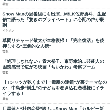
芸能
Snow Manの冠番組にも出演…M!LK佐野勇斗、生配
信で語った「驚きのプライベート」に心配の声が殺
到
イケメン
草間リチャード敬太が本格復帰！「完全復活」を後
押しする“圧倒的な人徳”
芸能
「処理しきれない」青木裕子、東野幸治…芸能人の
困惑感想で広がる映画「ちいかわ」考察ブーム
芸能
【Tシャツが乾くまで】“毒親の連鎖”が裏テーマなの
か、中島歩“樹生”の子どもを巻き込む恋模様にイラ
イラする！
芸能
目黒蓮と“社内恋愛”説も…Snow Man「カルビー新