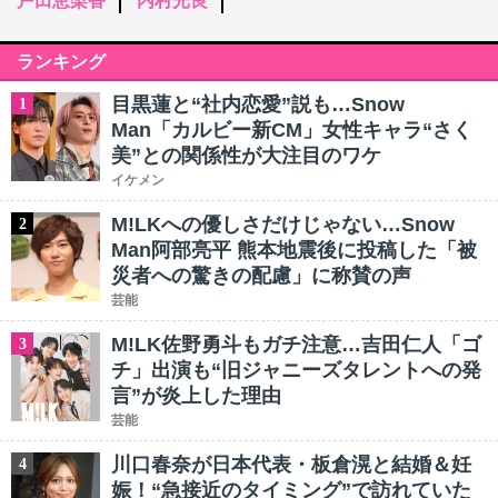
戸田恵梨香
内村光良
ランキング
目黒蓮と“社内恋愛”説も…Snow
1
Man「カルビー新CM」女性キャラ“さく
美”との関係性が大注目のワケ
イケメン
M!LKへの優しさだけじゃない…Snow
2
Man阿部亮平 熊本地震後に投稿した「被
災者への驚きの配慮」に称賛の声
芸能
M!LK佐野勇斗もガチ注意…吉田仁人「ゴ
3
チ」出演も“旧ジャニーズタレントへの発
言”が炎上した理由
芸能
川口春奈が日本代表・板倉滉と結婚＆妊
4
娠！“急接近のタイミング”で訪れていた