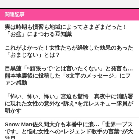
関連記事
実は時期も慣習も地域によってさまざまだった！
「お盆」にまつわる豆知識
これがよかった！女性たちが経験した効果のあった
「おまじない」とは？
目黒蓮「“頑張って”とは言いたくない」と発言も…
熊本地震後に投稿した「8文字のメッセージ」にフ
ァン感動
「怖い、怖い、怖い」宮迫も驚愕 真夜中に消防署
に現れた女性の意外な“訴え”を元レスキュー隊員が
明かす
Snow Man佐久間大介も本番中に涙…「世界一ブス
です」と悩む女性への“レジェンド歌手の言葉”が大
注目