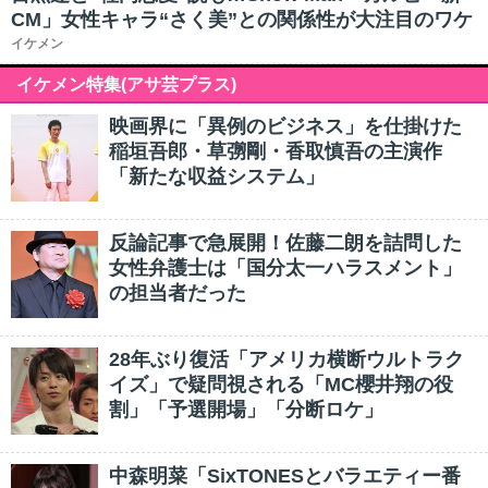
CM」女性キャラ“さく美”との関係性が大注目のワケ
イケメン
イケメン特集(アサ芸プラス)
映画界に「異例のビジネス」を仕掛けた
稲垣吾郎・草彅剛・香取慎吾の主演作
「新たな収益システム」
反論記事で急展開！佐藤二朗を詰問した
女性弁護士は「国分太一ハラスメント」
の担当者だった
28年ぶり復活「アメリカ横断ウルトラク
イズ」で疑問視される「MC櫻井翔の役
割」「予選開場」「分断ロケ」
中森明菜「SixTONESとバラエティー番