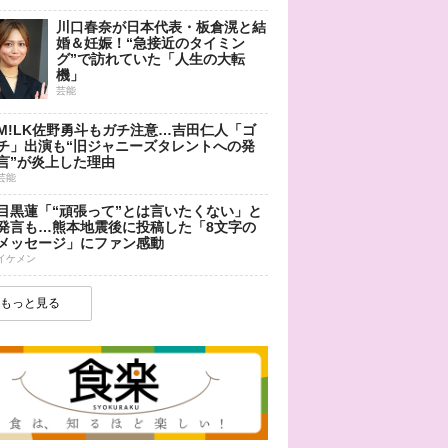
川口春奈が日本代表・板倉滉と結
婚＆妊娠！“急接近のタイミン
グ”で訪れていた「人生の大転
機」
芸能
M!LK佐野勇斗もガチ注意…吉田仁人「ゴ
チ」出演も“旧ジャニーズタレントへの発
言”が炎上した理由
芸能
目黒蓮「“頑張って”とは言いたくない」と
発言も…熊本地震後に投稿した「8文字の
メッセージ」にファン感動
イケメン
もっと見る