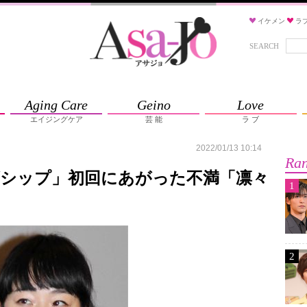
イケメン
ラ
SEARCH
Aging Care
Geino
Love
エイジングケア
芸 能
ラ ブ
2022/01/13 10:14
Ran
ゴシップ」初回にあがった不満「凛々
1
2