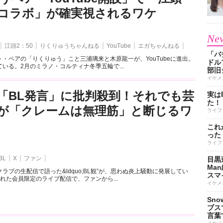
とのコラボ」が確実視されるワケ
New
江頭2：50
りくりゅうちゃんねる
YouTube
エガちゃんねる
「バ
・ペアの「りくりゅう」こと三浦璃来と木原龍一が、YouTubeに進出。
ドル
いる。2月のミラノ・コルティナ冬季五輪で...
部旧
イケメ
「BL発言」に批判殺到！それでも芸
実は
た！
が「クレームは無理筋」と断じるワ
ライフ
これ
った
ライフ
BL
X
ファン
目黒
Ma
ラブの生配信で語った&ldquo;BL観”が、思わぬ炎上騒動に発展してい
スマイ
れた会員限定のライブ配信で、ファンから...
イケメ
Sn
ブス
言葉