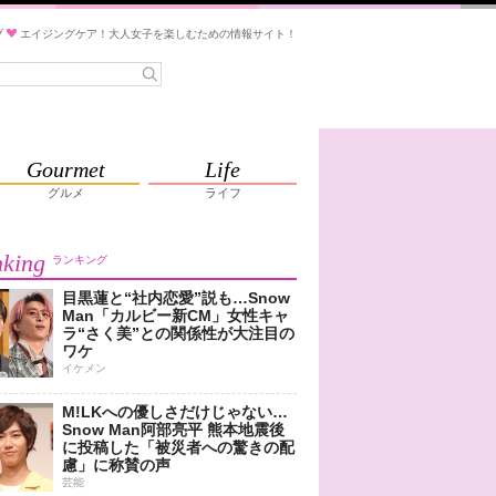
ブ
エイジングケア！大人女子を楽しむための情報サイト！
Gourmet
Life
グルメ
ライフ
king
ランキング
目黒蓮と“社内恋愛”説も…Snow
Man「カルビー新CM」女性キャ
ラ“さく美”との関係性が大注目の
ワケ
イケメン
M!LKへの優しさだけじゃない…
Snow Man阿部亮平 熊本地震後
に投稿した「被災者への驚きの配
慮」に称賛の声
芸能