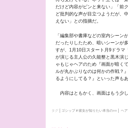
だけど内容がピンと来ない」「前クー
ど批判的な声が目立つようだが、
えない」との指摘だ。
「編集部や書庫などの室内シーン
だったりしたため、暗いシーンが
すが、1月10日スタート月9ドラ
が演じる主人公の久能整と黒木演
ゃもじゃヘアのため『画面が暗く
ルが丸かぶりなのは何かの作戦？
るようにしてる？』といった声も
内容はともかく、画面はもう少し
タグ
ゴシップ＃彼女が知りたい本当の○○
ヘア