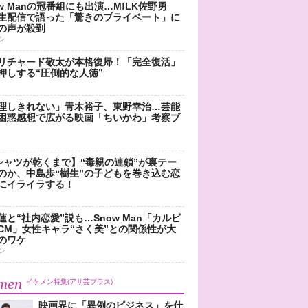
ow Manの冠番組にも出演…M!LK佐野勇
生配信で語った「驚きのプライベート」に
の声が殺到
ン
リチャード敬太が本格復帰！「完全復活」
押しする“圧倒的な人徳”
理しきれない」青木裕子、東野幸治…芸能
困惑感想で広がる映画「ちいかわ」考察ブ
シャツが乾くまで】“毒親の連鎖”が裏テー
のか、中島歩“樹生”の子どもを巻き込む恋
にイライラする！
蓮と“社内恋愛”説も…Snow Man「カルビ
CM」女性キャラ“さく美”との関係性が大
のワケ
ン
men
イケメン特集(アサ芸プラス)
映画界に「異例のビジネス」を仕