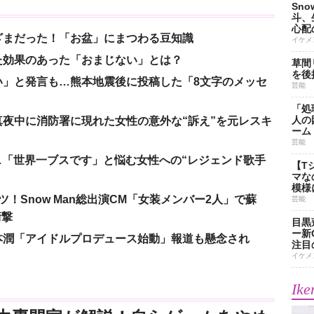
Sn
斗、
心配
ざまだった！「お盆」にまつわる豆知識
イケメ
た効果のあった「おまじない」とは？
草間
を後
い」と発言も…熊本地震後に投稿した「8文字のメッセ
芸能
「処
人の
夜中に消防署に現れた女性の意外な“訴え”を元レスキ
ーム
芸能
涙…「世界一ブスです」と悩む女性への“レジェンド歌手
【T
マな
模様
！Snow Man総出演CM「女装メンバー2人」で蘇
芸能
衝撃
目黒
ー新
本潤「アイドルプロデュース始動」報道も懸念され
注目
イケメ
Ike