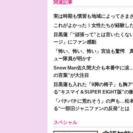
関連記事
実は時期も慣習も地域によってさま
これがよかった！女性たちが経験し
目黒蓮「“頑張って”とは言いたくな
ージ」にファン感動
「怖い、怖い、怖い」宮迫も驚愕 真
ュー隊員が明かす
Snow Man佐久間大介も本番中に
の言葉”が大注目
目黒蓮も入れた「9脚の椅子」も胸アツ
る“キスマイ＆SUPER EIGHT版”の
「バチバチに荒れそう」の声も…松
る“一部旧ジャニファンの反発”とは
スペシャル