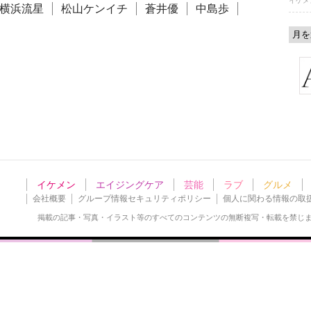
イケメ
横浜流星
松山ケンイチ
蒼井優
中島歩
イケメン
エイジングケア
芸能
ラブ
グルメ
会社概要
グループ情報セキュリティポリシー
個人に関わる情報の取
掲載の記事・写真・イラスト等の
すべてのコンテンツの無断複写・転載を禁じ