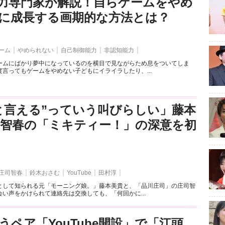
力専門家が解説！自らゲームをやめ
に成長する画期的な方法とは？
ーム
やめられない
自己制御能力
非認知能力
ームにばかり夢中になっているのを横目で見ながらため息をついてしま
言ってもゲームをやめない子どもにイライラしたり、...
と言える”っていう叫びらしい」藤本
司智春の「ミキティー！」の深意を初
庄司智春
鈴木おさむ
YouTube
田村淳
として知られる元「モーニング娘。」藤本美貴と、「品川庄司」の庄司智
い声をかけられて連絡先は交換しても、「何回かに...
うペア「YouTube開設」で「江頭