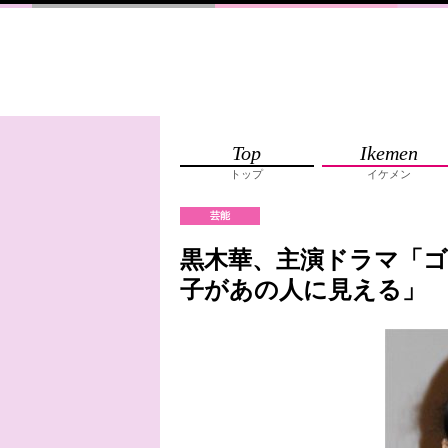
Top
Ikemen
トップ
イケメン
芸能
黒木華、主演ドラマ「
子があの人に見える」