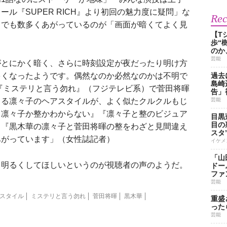
ル『SUPER RICH』より初回の魅力度に疑問」な
Re
中でも数多くあがっているのが「画面が暗くてよく見
【T
歩“
のか
芸能
がとにかく暗く、さらに時刻設定が夜だったり明け方
多くなったようです。偶然なのか必然なのかは不明で
過去
島崎
マ『ミステリと言う勿れ』（フジテレビ系）で菅田将暉
告」
じる凛々子のヘアスタイルが、よく似たクルクルもじ
芸能
て凛々子か整かわからない』『凛々子と整のビジュア
目黒
目の
』『黒木華の凛々子と菅田将暉の整をわざと見間違え
スタ
あがっています」（女性誌記者）
イケメ
「山
明るくしてほしいというのが視聴者の声のようだ。
ドー
ファ
芸能
スタイル
ミステリと言う勿れ
菅田将暉
黒木華
重盛
った
芸能