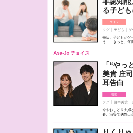
非認知能
る子ども
ライフ
タグ
子ども
ゲ
毎日、子どもがゲ
う……きっと、何度
Asa-Jo チョイス
「“やっ
美貴 庄
耳告白
芸能
タグ
藤本美貴
今やおしどり夫婦
春。渋谷で偶然出会
りくりゅ