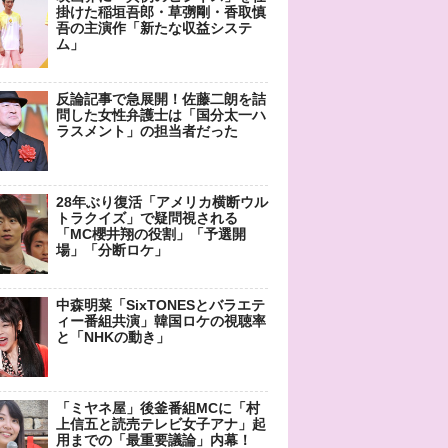
掛けた稲垣吾郎・草彅剛・香取慎
吾の主演作「新たな収益システ
ム」
反論記事で急展開！佐藤二朗を詰
問した女性弁護士は「国分太一ハ
ラスメント」の担当者だった
28年ぶり復活「アメリカ横断ウル
トラクイズ」で疑問視される
「MC櫻井翔の役割」「予選開
場」「分断ロケ」
中森明菜「SixTONESとバラエテ
ィー番組共演」韓国ロケの視聴率
と「NHKの動き」
「ミヤネ屋」後釜番組MCに「村
上信五と読売テレビ女子アナ」起
用までの「最重要議論」内幕！