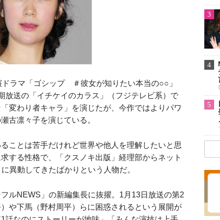
3
4
ドラマ「ゴシップ ＃彼女が知りたい本当の○○」
期放送の「イチケイのカラス」（フジテレビ系）で
5
な「変わり者キャラ」を演じたが、今作ではよりパワ
の瀬古凛々子を演じている。
ることは苦手だけれど世界や他人を理解したいと思
追求する性格で、「クスノキ出版」経理部からネット
」に異動してきたばかりという人物だ。
ルNEWS」の新編集長に抜擢。1月13日放送の第2
平）や下馬（野村周平）らに困惑されるという展開が
1話なのにストーリーが地味」「みんな演技は上手