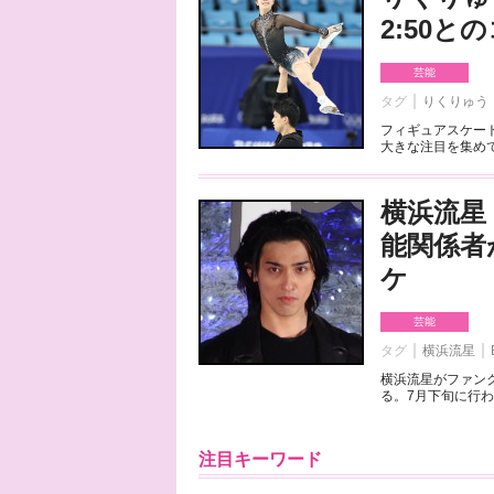
2:50
芸能
タグ
りくりゅう
フィギュアスケート
大きな注目を集めて
横浜流星
能関係者
ケ
芸能
タグ
横浜流星
横浜流星がファンク
る。7月下旬に行わ
注目キーワード