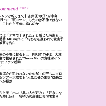
commend
オススメ
シャツが乾くまで】蒼井優“咲子”が中島
樹生”に「頭コツン」したのは不倫ではない
、これから不倫に進むのか
には「デマで干された」と感じた時期も…
遥香 AKB時代に「匂わせを疑われて殺害予
被害を告白
蓮の不在に賛否も…「FIRST TAKE」大注
裏で投稿された“Snow Manの意味深イン
”にファン感動
ン
田涼介が狙われないか心配」の声も…ソロ
ムツアー大成功も“人気女優の来場”疑惑に
ンが騒然
さと美「ホコリ臭い人が好み」「好きにな
ら差し込む」独特の恋愛観に共演者驚き