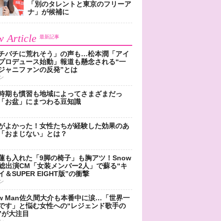
「別のタレントと東京のフリーア
ナ」が候補に
 Article
最新記事
チバチに荒れそう」の声も…松本潤「アイ
プロデュース始動」報道も懸念される“一
ジャニファンの反発”とは
ン
時期も慣習も地域によってさまざまだっ
「お盆」にまつわる豆知識
がよかった！女性たちが経験した効果のあ
「おまじない」とは？
蓮も入れた「9脚の椅子」も胸アツ！Snow
n総出演CM「女装メンバー2人」で蘇る“キ
＆SUPER EIGHT版”の衝撃
ン
ow Man佐久間大介も本番中に涙…「世界一
です」と悩む女性への“レジェンド歌手の
”が大注目