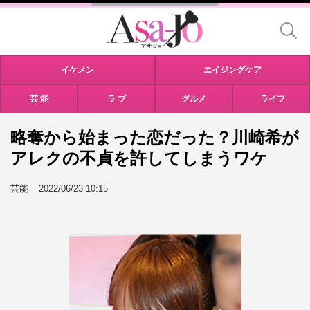
イケメン
エイジングケア
芸 能
ラ ブ
グルメ
ライフ
略奪から始まった恋だった？川崎希が
アレクの不貞を許してしまうワケ
芸能
2022/06/23 10:15