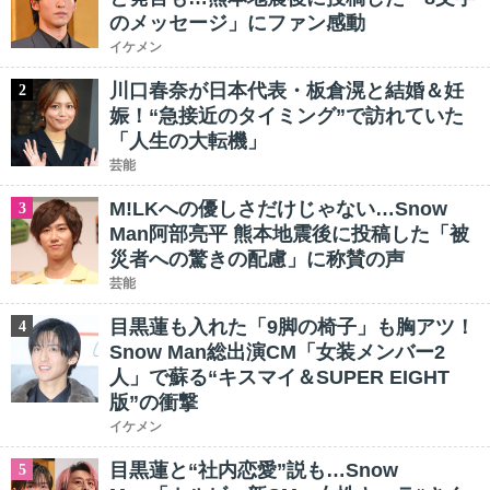
のメッセージ」にファン感動
イケメン
川口春奈が日本代表・板倉滉と結婚＆妊
2
娠！“急接近のタイミング”で訪れていた
「人生の大転機」
芸能
M!LKへの優しさだけじゃない…Snow
3
Man阿部亮平 熊本地震後に投稿した「被
災者への驚きの配慮」に称賛の声
芸能
目黒蓮も入れた「9脚の椅子」も胸アツ！
4
Snow Man総出演CM「女装メンバー2
人」で蘇る“キスマイ＆SUPER EIGHT
版”の衝撃
イケメン
目黒蓮と“社内恋愛”説も…Snow
5