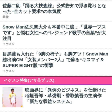
佐藤二朗「踊る大捜査線」公式告知で浮き彫りとな
った“全カット要求”の本気度
芸能
Snow Man佐久間大介も本番中に涙…「世界一ブス
です」と悩む女性への“レジェンド歌手の言葉”が大
注目
イケメン
目黒蓮も入れた「9脚の椅子」も胸アツ！Snow Man
総出演CM「女装メンバー2人」で蘇る“キスマイ＆
SUPER EIGHT版”の衝撃
イケメン
イケメン特集(アサ芸プラス)
映画界に「異例のビジネス」を仕掛けた
稲垣吾郎・草彅剛・香取慎吾の主演作
「新たな収益システム」