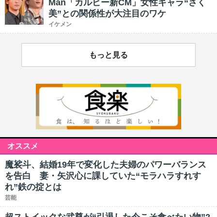
Man「カルビー新CM」女性キャラ“さく
美”との関係性が大注目のワケ
イケメン
もっと見る
オススメ
魔裟斗、結婚19年で変化した夫婦のパワーバランス
を告白 妻・矢沢心に課していた“モラハラすれす
れ”鉄の掟とは
芸能