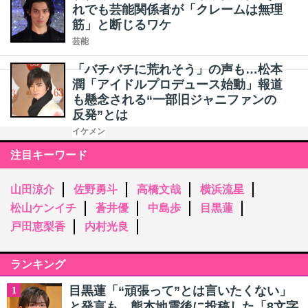
れでも芸能関係者が「クレームは無理
筋」と断じるワケ
芸能
「バチバチに荒れそう」の声も…松本
潤「アイドルプロデュース始動」報道
も懸念される“一部旧ジャニファンの
反発”とは
イケメン
注目キーワード
山田涼介
佐野勇斗
高橋文哉
横浜流星
松山ケンイチ
蒼井優
中島歩
目黒蓮
戸田恵梨香
内村光良
ランキング
目黒蓮「“頑張って”とは言いたくない」
1
と発言も…熊本地震後に投稿した「8文字