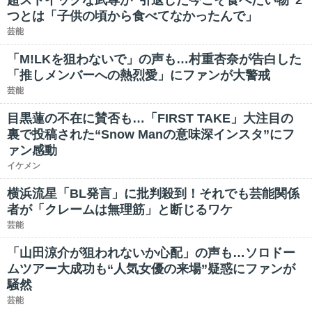
超ストイックな武尊が“引退した今こそ食べたい物”2
つとは「子供の頃から食べてなかったんで」
芸能
「M!LKを狙わないで」の声も…村重杏奈が告白した
「推しメンバーへの熱烈愛」にファンが大警戒
芸能
目黒蓮の不在に賛否も…「FIRST TAKE」大注目の
裏で投稿された“Snow Manの意味深インスタ”にフ
ァン感動
イケメン
横浜流星「BL発言」に批判殺到！それでも芸能関係
者が「クレームは無理筋」と断じるワケ
芸能
「山田涼介が狙われないか心配」の声も…ソロドー
ムツアー大成功も“人気女優の来場”疑惑にファンが
騒然
芸能