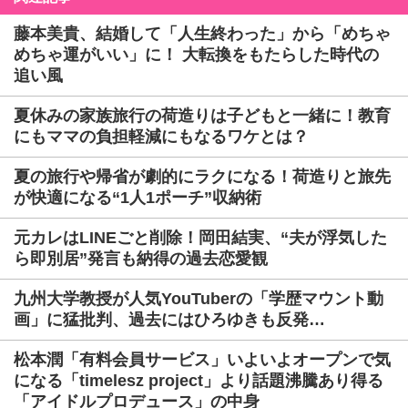
藤本美貴、結婚して「人生終わった」から「めちゃ
めちゃ運がいい」に！ 大転換をもたらした時代の
追い風
夏休みの家族旅行の荷造りは子どもと一緒に！教育
にもママの負担軽減にもなるワケとは？
夏の旅行や帰省が劇的にラクになる！荷造りと旅先
が快適になる“1人1ポーチ”収納術
元カレはLINEごと削除！岡田結実、“夫が浮気した
ら即別居”発言も納得の過去恋愛観
九州大学教授が人気YouTuberの「学歴マウント動
画」に猛批判、過去にはひろゆきも反発…
松本潤「有料会員サービス」いよいよオープンで気
になる「timelesz project」より話題沸騰あり得る
「アイドルプロデュース」の中身