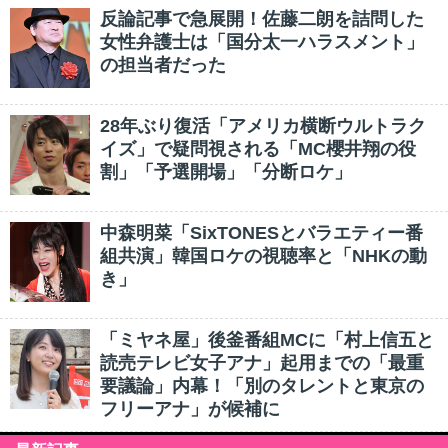
反論記事で急展開！佐藤二朗を詰問した
女性弁護士は「国分太一ハラスメント」
の担当者だった
28年ぶり復活「アメリカ横断ウルトラク
イズ」で疑問視される「MC櫻井翔の役
割」「予選開場」「分断ロケ」
中森明菜「SixTONESとバラエティー番
組共演」韓国ロケの視聴率と「NHKの動
き」
「ミヤネ屋」後釜番組MCに「村上信五と
読売テレビ女子アナ」起用までの「最重
要議論」内幕！「別のタレントと東京の
フリーアナ」が候補に