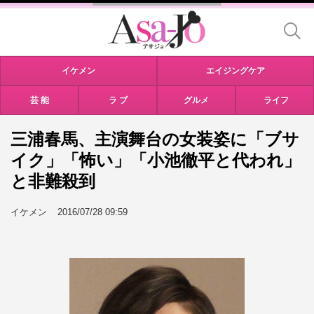
イケメン
エイジングケア
芸 能
ラ ブ
グルメ
ライフ
三浦春馬、主演舞台の女装姿に「ブサ
イク」「怖い」「小池徹平と代われ」
と非難殺到
イケメン
2016/07/28 09:59