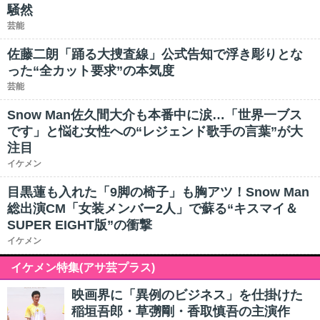
騒然
芸能
佐藤二朗「踊る大捜査線」公式告知で浮き彫りとな
った“全カット要求”の本気度
芸能
Snow Man佐久間大介も本番中に涙…「世界一ブス
です」と悩む女性への“レジェンド歌手の言葉”が大
注目
イケメン
目黒蓮も入れた「9脚の椅子」も胸アツ！Snow Man
総出演CM「女装メンバー2人」で蘇る“キスマイ＆
SUPER EIGHT版”の衝撃
イケメン
イケメン特集(アサ芸プラス)
映画界に「異例のビジネス」を仕掛けた
稲垣吾郎・草彅剛・香取慎吾の主演作