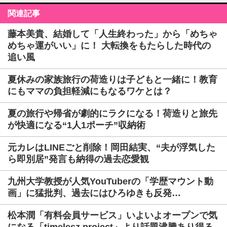
関連記事
藤本美貴、結婚して「人生終わった」から「めちゃ
めちゃ運がいい」に！ 大転換をもたらした時代の
追い風
夏休みの家族旅行の荷造りは子どもと一緒に！教育
にもママの負担軽減にもなるワケとは？
夏の旅行や帰省が劇的にラクになる！荷造りと旅先
が快適になる“1人1ポーチ”収納術
元カレはLINEごと削除！岡田結実、“夫が浮気した
ら即別居”発言も納得の過去恋愛観
九州大学教授が人気YouTuberの「学歴マウント動
画」に猛批判、過去にはひろゆきも反発…
松本潤「有料会員サービス」いよいよオープンで気