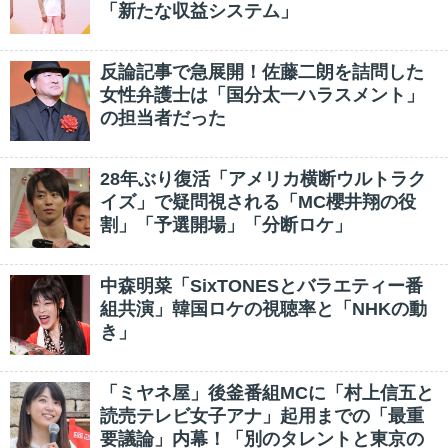
「新たな収益システム」
反論記事で急展開！佐藤二朗を詰問した
女性弁護士は「国分太一ハラスメント」
の担当者だった
28年ぶり復活「アメリカ横断ウルトラク
イズ」で疑問視される「MC櫻井翔の役
割」「予選開場」「分断ロケ」
中森明菜「SixTONESとバラエティー番
組共演」韓国ロケの視聴率と「NHKの動
き」
「ミヤネ屋」後釜番組MCに「村上信五と
読売テレビ女子アナ」起用までの「最重
要議論」内幕！「別のタレントと東京の