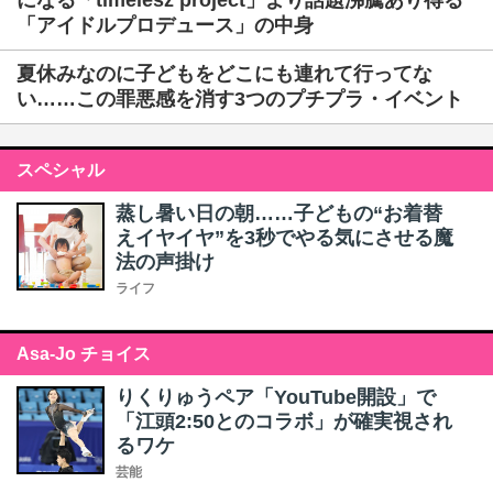
になる「timelesz project」より話題沸騰あり得る
「アイドルプロデュース」の中身
夏休みなのに子どもをどこにも連れて行ってな
い……この罪悪感を消す3つのプチプラ・イベント
スペシャル
蒸し暑い日の朝……子どもの“お着替
えイヤイヤ”を3秒でやる気にさせる魔
法の声掛け
ライフ
Asa-Jo チョイス
りくりゅうペア「YouTube開設」で
「江頭2:50とのコラボ」が確実視され
るワケ
芸能