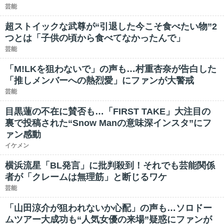
芸能
超ストイックな武尊が“引退した今こそ食べたい物”2
つとは「子供の頃から食べてなかったんで」
芸能
「M!LKを狙わないで」の声も…村重杏奈が告白した
「推しメンバーへの熱烈愛」にファンが大警戒
芸能
目黒蓮の不在に賛否も…「FIRST TAKE」大注目の
裏で投稿された“Snow Manの意味深インスタ”にフ
ァン感動
イケメン
横浜流星「BL発言」に批判殺到！それでも芸能関係
者が「クレームは無理筋」と断じるワケ
芸能
「山田涼介が狙われないか心配」の声も…ソロドー
ムツアー大成功も“人気女優の来場”疑惑にファンが