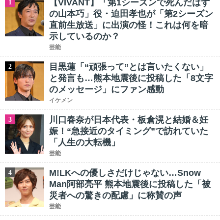
【VIVANT】「第1シーズンで死んだはず
1
の山本巧」役・迫田孝也が「第2シーズン
直前生放送」に出演の怪！これは何を暗
示しているのか？
芸能
目黒蓮「“頑張って”とは言いたくない」
2
と発言も…熊本地震後に投稿した「8文字
のメッセージ」にファン感動
イケメン
川口春奈が日本代表・板倉滉と結婚＆妊
3
娠！“急接近のタイミング”で訪れていた
「人生の大転機」
芸能
M!LKへの優しさだけじゃない…Snow
4
Man阿部亮平 熊本地震後に投稿した「被
災者への驚きの配慮」に称賛の声
芸能