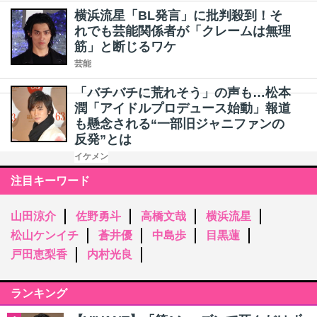
横浜流星「BL発言」に批判殺到！そ
れでも芸能関係者が「クレームは無理
筋」と断じるワケ
芸能
「バチバチに荒れそう」の声も…松本
潤「アイドルプロデュース始動」報道
も懸念される“一部旧ジャニファンの
反発”とは
イケメン
注目キーワード
山田涼介
佐野勇斗
高橋文哉
横浜流星
松山ケンイチ
蒼井優
中島歩
目黒蓮
戸田恵梨香
内村光良
ランキング