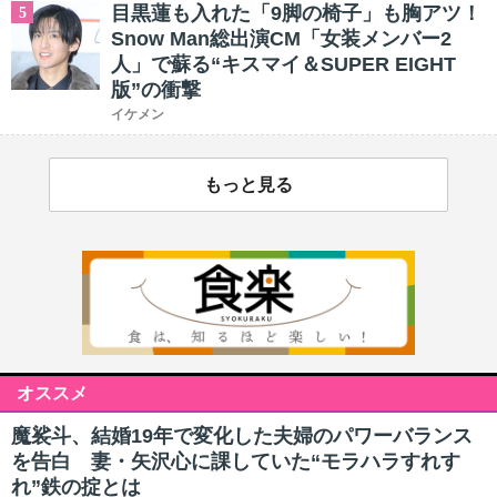
目黒蓮も入れた「9脚の椅子」も胸アツ！
5
Snow Man総出演CM「女装メンバー2
人」で蘇る“キスマイ＆SUPER EIGHT
版”の衝撃
イケメン
もっと見る
オススメ
魔裟斗、結婚19年で変化した夫婦のパワーバランス
を告白 妻・矢沢心に課していた“モラハラすれす
れ”鉄の掟とは