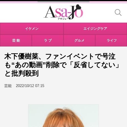
イケメン
エイジングケア
芸 能
ラ ブ
グルメ
ライフ
木下優樹菜、ファンイベントで号泣
も“あの動画”削除で「反省してない」
と批判殺到
芸能
2022/10/12 07:15