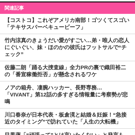
関連記事
【コストコ】これぞアメリカ南部！ゴツくてスゴい
「テキサスバーベキュービーフ」
竹内涼真のきょうだい愛がすごい…弟・唯人の恋人
にぐいぐい、妹・ほのかの彼氏はフットサルで“チ
ェック”
佐藤二朗「踊る大捜査線」全力PRの裏で織田裕二
の「番宣稼働拒否」が懸念されるワケ
ノアの箱舟、凄腕ハッカー、長野専務…
「VIVANT」第12話の多すぎる情報量に考察勢が悲
鳴
川口春奈が日本代表・板倉滉と結婚＆妊娠！“急接
近のタイミング”で訪れていた「人生の大転機」