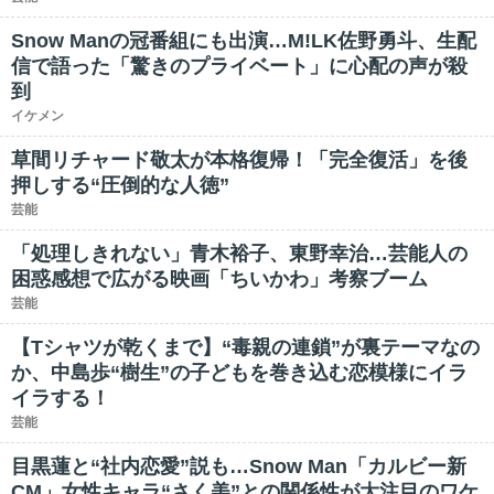
Snow Manの冠番組にも出演…M!LK佐野勇斗、生配
信で語った「驚きのプライベート」に心配の声が殺
到
イケメン
草間リチャード敬太が本格復帰！「完全復活」を後
押しする“圧倒的な人徳”
芸能
「処理しきれない」青木裕子、東野幸治…芸能人の
困惑感想で広がる映画「ちいかわ」考察ブーム
芸能
【Tシャツが乾くまで】“毒親の連鎖”が裏テーマなの
か、中島歩“樹生”の子どもを巻き込む恋模様にイラ
イラする！
芸能
目黒蓮と“社内恋愛”説も…Snow Man「カルビー新
CM」女性キャラ“さく美”との関係性が大注目のワケ