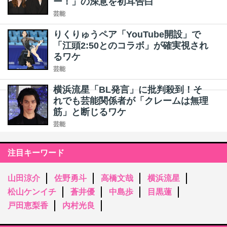
ー！」の深意を初耳告白
芸能
りくりゅうペア「YouTube開設」で
「江頭2:50とのコラボ」が確実視され
るワケ
芸能
横浜流星「BL発言」に批判殺到！そ
れでも芸能関係者が「クレームは無理
筋」と断じるワケ
芸能
注目キーワード
山田涼介
佐野勇斗
高橋文哉
横浜流星
松山ケンイチ
蒼井優
中島歩
目黒蓮
戸田恵梨香
内村光良