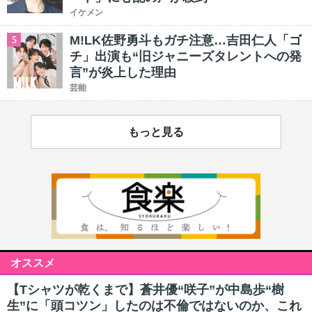
イケメン
M!LK佐野勇斗もガチ注意…吉田仁人「ゴ
5
チ」出演も“旧ジャニーズタレントへの発
言”が炎上した理由
芸能
もっと見る
オススメ
【Tシャツが乾くまで】蒼井優“咲子”が中島歩“樹
生”に「頭コツン」したのは不倫ではないのか、これ