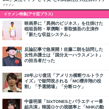
イケメン
イケメン特集(アサ芸プラス)
映画界に「異例のビジネス」を仕掛けた
稲垣吾郎・草彅剛・香取慎吾の主演作
「新たな収益システム」
反論記事で急展開！佐藤二朗を詰問した
女性弁護士は「国分太一ハラスメント」
の担当者だった
28年ぶり復活「アメリカ横断ウルトラク
イズ」で疑問視される「MC櫻井翔の役
割」「予選開場」「分断ロケ」
中森明菜「SixTONESとバラエティー番
組共演」韓国ロケの視聴率と「NHKの動