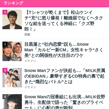
ランキング
【Tシャツが乾くまで】松山ケンイ
1
チ”充”に怒り爆発！離婚届でなくヘタク
ソな絵を送ってくる神経に「クズ野
郎！」
芸能
目黒蓮と“社内恋愛”説も…Snow
2
Man「カルビー新CM」女性キャラ“さく
美”との関係性が大注目のワケ
イケメン
Snow Manファンが決起も…「M!LK所属
3
のEBiDAN」豪華すぎるCD特典の裏で起
きた“熾烈なバトル”とは
イケメン
Snow Manの冠番組にも出演…M!LK佐野
4
勇斗、生配信で語った「驚きのプライベ
ート」に心配の声が殺到