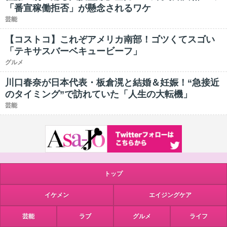
「番宣稼働拒否」が懸念されるワケ
芸能
【コストコ】これぞアメリカ南部！ゴツくてスゴい
「テキサスバーベキュービーフ」
グルメ
川口春奈が日本代表・板倉滉と結婚＆妊娠！“急接近
のタイミング”で訪れていた「人生の大転機」
芸能
トップ
イケメン
エイジングケア
芸能
ラブ
グルメ
ライフ