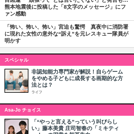
目黒蓮「“頑張って”とは言いたくない」と発言も…
熊本地震後に投稿した「8文字のメッセージ」にフ
ァン感動
「怖い、怖い、怖い」宮迫も驚愕 真夜中に消防署
に現れた女性の意外な“訴え”を元レスキュー隊員が
明かす
スペシャル
非認知能力専門家が解説！自らゲーム
をやめる子どもに成長する画期的な方
法とは？
ライフ
Asa-Jo チョイス
「“やっと言える”っていう叫びらし
い」藤本美貴 庄司智春の「ミキティ