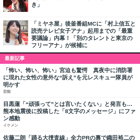
き」
「ミヤネ屋」後釜番組MCに「村上信五と
読売テレビ女子アナ」起用までの「最重
要議論」内幕！「別のタレントと東京の
フリーアナ」が候補に
最新記事
「怖い、怖い、怖い」宮迫も驚愕 真夜中に消防署
に現れた女性の意外な“訴え”を元レスキュー隊員が
明かす
芸能
目黒蓮「“頑張って”とは言いたくない」と発言も…
熊本地震後に投稿した「8文字のメッセージ」にファ
ン感動
イケメン
佐藤二朗「踊る大捜査線」全力PRの裏で織田裕二の