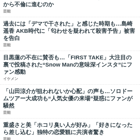
から不倫に進むのか
芸能
過去には「デマで干された」と感じた時期も…島崎
遥香 AKB時代に「匂わせを疑われて殺害予告」被害
を告白
芸能
目黒蓮の不在に賛否も…「FIRST TAKE」大注目の
裏で投稿された“Snow Manの意味深インスタ”にフ
ァン感動
イケメン
「山田涼介が狙われないか心配」の声も…ソロドー
ムツアー大成功も“人気女優の来場”疑惑にファンが
騒然
芸能
重盛さと美「ホコリ臭い人が好み」「好きになった
ら差し込む」独特の恋愛観に共演者驚き
芸能