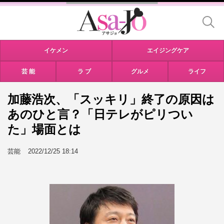
イケメン
エイジングケア
芸 能
ラ ブ
グルメ
ライフ
加藤浩次、「スッキリ」終了の原因は
あのひと言？「日テレがピリつい
た」場面とは
芸能
2022/12/25 18:14