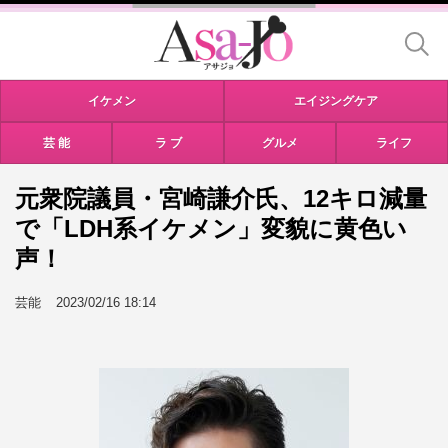
イケメン
エイジングケア
芸 能
ラ ブ
グルメ
ライフ
元衆院議員・宮崎謙介氏、12キロ減量
で「LDH系イケメン」変貌に黄色い
声！
芸能
2023/02/16 18:14