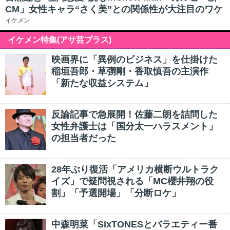
CM」女性キャラ“さく美”との関係性が大注目のワケ
イケメン
イケメン特集(アサ芸プラス)
映画界に「異例のビジネス」を仕掛けた
稲垣吾郎・草彅剛・香取慎吾の主演作
「新たな収益システム」
反論記事で急展開！佐藤二朗を詰問した
女性弁護士は「国分太一ハラスメント」
の担当者だった
28年ぶり復活「アメリカ横断ウルトラク
イズ」で疑問視される「MC櫻井翔の役
割」「予選開場」「分断ロケ」
中森明菜「SixTONESとバラエティー番