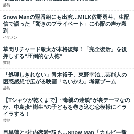
芸能
Snow Manの冠番組にも出演…M!LK佐野勇斗、生配
信で語った「驚きのプライベート」に心配の声が殺
到
イケメン
草間リチャード敬太が本格復帰！「完全復活」を後
押しする“圧倒的な人徳”
芸能
「処理しきれない」青木裕子、東野幸治…芸能人の
困惑感想で広がる映画「ちいかわ」考察ブーム
芸能
【Tシャツが乾くまで】“毒親の連鎖”が裏テーマなの
か、中島歩“樹生”の子どもを巻き込む恋模様にイラ
イラする！
芸能
目黒蓮と“社内恋愛”説も…Snow Man「カルビー新