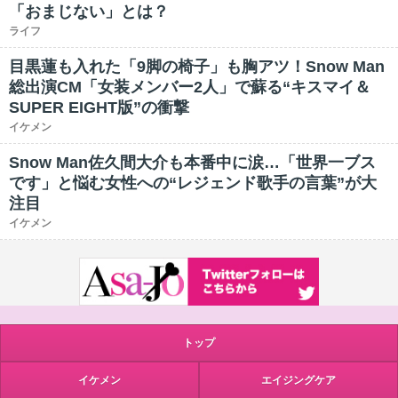
「おまじない」とは？
ライフ
目黒蓮も入れた「9脚の椅子」も胸アツ！Snow Man
総出演CM「女装メンバー2人」で蘇る“キスマイ＆
SUPER EIGHT版”の衝撃
イケメン
Snow Man佐久間大介も本番中に涙…「世界一ブス
です」と悩む女性への“レジェンド歌手の言葉”が大
注目
イケメン
トップ
イケメン
エイジングケア