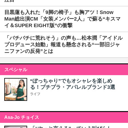
目黒蓮も入れた「9脚の椅子」も胸アツ！Snow
Man総出演CM「女装メンバー2人」で蘇る“キスマ
イ＆SUPER EIGHT版”の衝撃
「バチバチに荒れそう」の声も…松本潤「アイドル
プロデュース始動」報道も懸念される“一部旧ジャ
ニファンの反発”とは
スペシャル
“ぽっちゃり”でもオシャレを楽しめ
る！プチプラ・アパレルブランド3選
ライフ
Asa-Jo チョイス