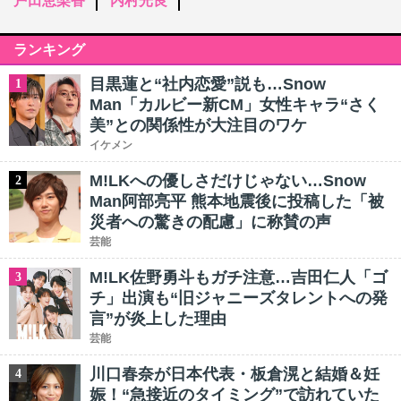
戸田恵梨香
内村光良
ランキング
目黒蓮と“社内恋愛”説も…Snow
1
Man「カルビー新CM」女性キャラ“さく
美”との関係性が大注目のワケ
イケメン
M!LKへの優しさだけじゃない…Snow
2
Man阿部亮平 熊本地震後に投稿した「被
災者への驚きの配慮」に称賛の声
芸能
M!LK佐野勇斗もガチ注意…吉田仁人「ゴ
3
チ」出演も“旧ジャニーズタレントへの発
言”が炎上した理由
芸能
川口春奈が日本代表・板倉滉と結婚＆妊
4
娠！“急接近のタイミング”で訪れていた