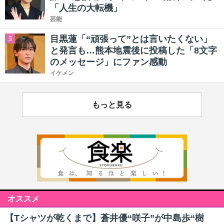
「人生の大転機」
芸能
目黒蓮「“頑張って”とは言いたくない」
5
と発言も…熊本地震後に投稿した「8文字
のメッセージ」にファン感動
イケメン
もっと見る
オススメ
【Tシャツが乾くまで】蒼井優“咲子”が中島歩“樹