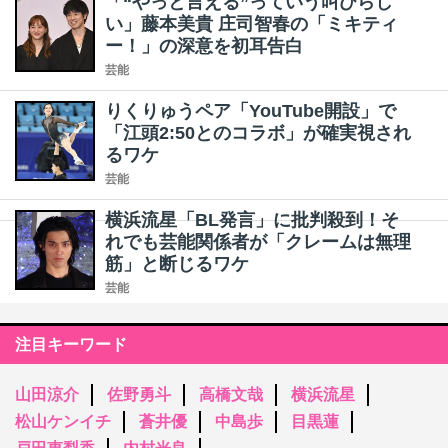
「“やっと言える”っていう叫びらし
い」藤本美貴 庄司智春の「ミキティ
ー！」の深意を初耳告白
芸能
りくりゅうペア「YouTube開設」で
「江頭2:50とのコラボ」が確実視され
るワケ
芸能
横浜流星「BL発言」に批判殺到！そ
れでも芸能関係者が「クレームは無理
筋」と断じるワケ
芸能
注目キーワード
山田涼介
佐野勇斗
高橋文哉
横浜流星
松山ケンイチ
蒼井優
中島歩
目黒蓮