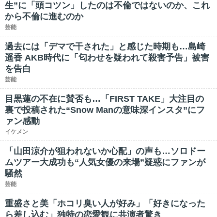
生”に「頭コツン」したのは不倫ではないのか、これ
から不倫に進むのか
芸能
過去には「デマで干された」と感じた時期も…島崎
遥香 AKB時代に「匂わせを疑われて殺害予告」被害
を告白
芸能
目黒蓮の不在に賛否も…「FIRST TAKE」大注目の
裏で投稿された“Snow Manの意味深インスタ”にフ
ァン感動
イケメン
「山田涼介が狙われないか心配」の声も…ソロドー
ムツアー大成功も“人気女優の来場”疑惑にファンが
騒然
芸能
重盛さと美「ホコリ臭い人が好み」「好きになった
ら差し込む」独特の恋愛観に共演者驚き