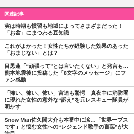
関連記事
実は時期も慣習も地域によってさまざまだった！
「お盆」にまつわる豆知識
これがよかった！女性たちが経験した効果のあった
「おまじない」とは？
目黒蓮「“頑張って”とは言いたくない」と発言も…
熊本地震後に投稿した「8文字のメッセージ」にフ
ァン感動
「怖い、怖い、怖い」宮迫も驚愕 真夜中に消防署
に現れた女性の意外な“訴え”を元レスキュー隊員が
明かす
Snow Man佐久間大介も本番中に涙…「世界一ブス
です」と悩む女性への“レジェンド歌手の言葉”が大
注目