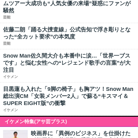
ムツアー大成功も“人気女優の来場”疑惑にファンが
騒然
芸能
佐藤二朗「踊る大捜査線」公式告知で浮き彫りとな
った“全カット要求”の本気度
芸能
Snow Man佐久間大介も本番中に涙…「世界一ブス
です」と悩む女性への“レジェンド歌手の言葉”が大
注目
イケメン
目黒蓮も入れた「9脚の椅子」も胸アツ！Snow Man
総出演CM「女装メンバー2人」で蘇る“キスマイ＆
SUPER EIGHT版”の衝撃
イケメン
イケメン特集(アサ芸プラス)
映画界に「異例のビジネス」を仕掛けた