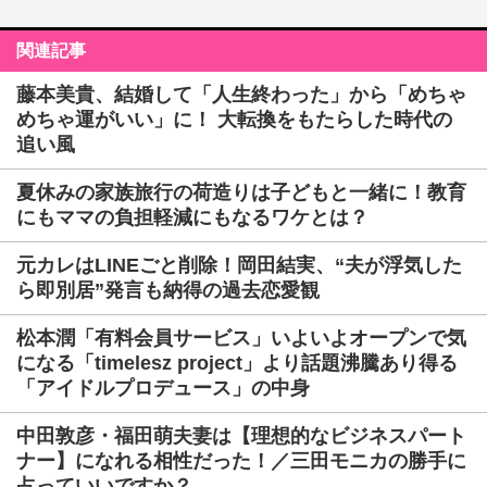
関連記事
藤本美貴、結婚して「人生終わった」から「めちゃ
めちゃ運がいい」に！ 大転換をもたらした時代の
追い風
夏休みの家族旅行の荷造りは子どもと一緒に！教育
にもママの負担軽減にもなるワケとは？
元カレはLINEごと削除！岡田結実、“夫が浮気した
ら即別居”発言も納得の過去恋愛観
松本潤「有料会員サービス」いよいよオープンで気
になる「timelesz project」より話題沸騰あり得る
「アイドルプロデュース」の中身
中田敦彦・福田萌夫妻は【理想的なビジネスパート
ナー】になれる相性だった！／三田モニカの勝手に
占っていいですか？