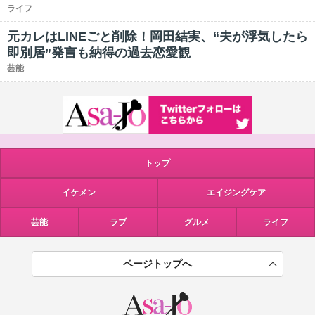
ライフ
元カレはLINEごと削除！岡田結実、“夫が浮気したら
即別居”発言も納得の過去恋愛観
芸能
トップ
イケメン
エイジングケア
芸能
ラブ
グルメ
ライフ
ページトップへ