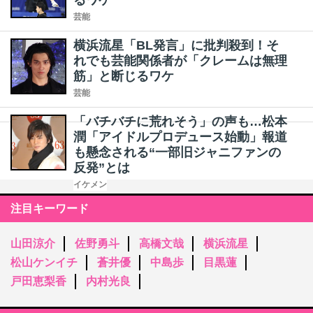
るワケ
芸能
横浜流星「BL発言」に批判殺到！そ
れでも芸能関係者が「クレームは無理
筋」と断じるワケ
芸能
「バチバチに荒れそう」の声も…松本
潤「アイドルプロデュース始動」報道
も懸念される“一部旧ジャニファンの
反発”とは
イケメン
注目キーワード
山田涼介
佐野勇斗
高橋文哉
横浜流星
松山ケンイチ
蒼井優
中島歩
目黒蓮
戸田恵梨香
内村光良