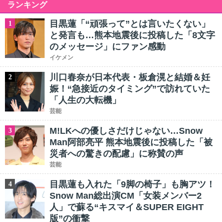
ランキング
目黒蓮「“頑張って”とは言いたくない」
1
と発言も…熊本地震後に投稿した「8文字
のメッセージ」にファン感動
イケメン
川口春奈が日本代表・板倉滉と結婚＆妊
2
娠！“急接近のタイミング”で訪れていた
「人生の大転機」
芸能
M!LKへの優しさだけじゃない…Snow
3
Man阿部亮平 熊本地震後に投稿した「被
災者への驚きの配慮」に称賛の声
芸能
目黒蓮も入れた「9脚の椅子」も胸アツ！
4
Snow Man総出演CM「女装メンバー2
人」で蘇る“キスマイ＆SUPER EIGHT
版”の衝撃