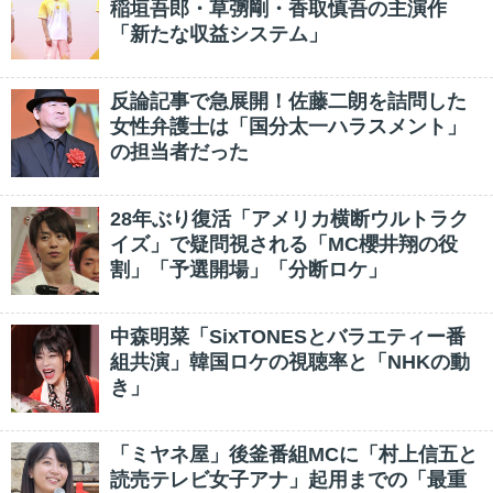
稲垣吾郎・草彅剛・香取慎吾の主演作
「新たな収益システム」
反論記事で急展開！佐藤二朗を詰問した
女性弁護士は「国分太一ハラスメント」
の担当者だった
28年ぶり復活「アメリカ横断ウルトラク
イズ」で疑問視される「MC櫻井翔の役
割」「予選開場」「分断ロケ」
中森明菜「SixTONESとバラエティー番
組共演」韓国ロケの視聴率と「NHKの動
き」
「ミヤネ屋」後釜番組MCに「村上信五と
読売テレビ女子アナ」起用までの「最重