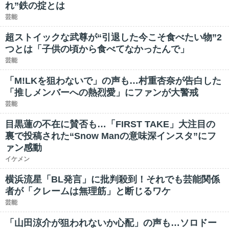
れ”鉄の掟とは
芸能
超ストイックな武尊が“引退した今こそ食べたい物”2
つとは「子供の頃から食べてなかったんで」
芸能
「M!LKを狙わないで」の声も…村重杏奈が告白した
「推しメンバーへの熱烈愛」にファンが大警戒
芸能
目黒蓮の不在に賛否も…「FIRST TAKE」大注目の
裏で投稿された“Snow Manの意味深インスタ”にフ
ァン感動
イケメン
横浜流星「BL発言」に批判殺到！それでも芸能関係
者が「クレームは無理筋」と断じるワケ
芸能
「山田涼介が狙われないか心配」の声も…ソロドー