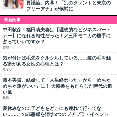
要議論」内幕！「別のタレントと東京の
フリーアナ」が候補に
最新記事
中田敦彦・福田萌夫妻は【理想的なビジネスパート
ナー】になれる相性だった！／三田モニカの勝手に
占っていいですか？
芸能
気が付けば毛先をクルクルしている……髪の毛を触
る癖がある女性の心理とは？
ライフ
藤本美貴、結婚して「人生終わった」から「めちゃ
めちゃ運がいい」に！ 大転換をもたらした時代の追
い風
芸能
夏休みなのに子どもをどこにも連れて行ってな
い……この罪悪感を消す3つのプチプラ・イベント