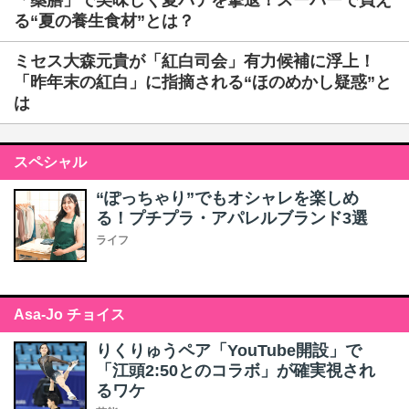
「薬膳」で美味しく夏バテを撃退！スーパーで買え
る“夏の養生食材”とは？
ミセス大森元貴が「紅白司会」有力候補に浮上！
「昨年末の紅白」に指摘される“ほのめかし疑惑”と
は
スペシャル
“ぽっちゃり”でもオシャレを楽しめ
る！プチプラ・アパレルブランド3選
ライフ
Asa-Jo チョイス
りくりゅうペア「YouTube開設」で
「江頭2:50とのコラボ」が確実視され
るワケ