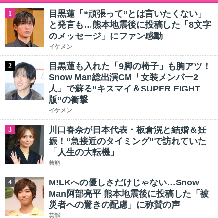
目黒蓮「“頑張って”とは言いたくない」
1
と発言も…熊本地震後に投稿した「8文字
のメッセージ」にファン感動
イケメン
目黒蓮も入れた「9脚の椅子」も胸アツ！
2
Snow Man総出演CM「女装メンバー2
人」で蘇る“キスマイ＆SUPER EIGHT
版”の衝撃
イケメン
川口春奈が日本代表・板倉滉と結婚＆妊
3
娠！“急接近のタイミング”で訪れていた
「人生の大転機」
芸能
M!LKへの優しさだけじゃない…Snow
4
Man阿部亮平 熊本地震後に投稿した「被
災者への驚きの配慮」に称賛の声
芸能