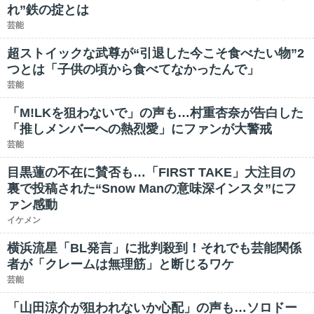
れ”鉄の掟とは
芸能
超ストイックな武尊が“引退した今こそ食べたい物”2
つとは「子供の頃から食べてなかったんで」
芸能
「M!LKを狙わないで」の声も…村重杏奈が告白した
「推しメンバーへの熱烈愛」にファンが大警戒
芸能
目黒蓮の不在に賛否も…「FIRST TAKE」大注目の
裏で投稿された“Snow Manの意味深インスタ”にフ
ァン感動
イケメン
横浜流星「BL発言」に批判殺到！それでも芸能関係
者が「クレームは無理筋」と断じるワケ
芸能
「山田涼介が狙われないか心配」の声も…ソロドー