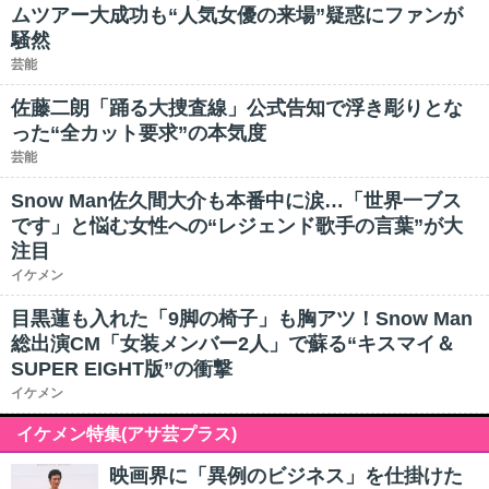
ムツアー大成功も“人気女優の来場”疑惑にファンが
騒然
芸能
佐藤二朗「踊る大捜査線」公式告知で浮き彫りとな
った“全カット要求”の本気度
芸能
Snow Man佐久間大介も本番中に涙…「世界一ブス
です」と悩む女性への“レジェンド歌手の言葉”が大
注目
イケメン
目黒蓮も入れた「9脚の椅子」も胸アツ！Snow Man
総出演CM「女装メンバー2人」で蘇る“キスマイ＆
SUPER EIGHT版”の衝撃
イケメン
イケメン特集(アサ芸プラス)
映画界に「異例のビジネス」を仕掛けた