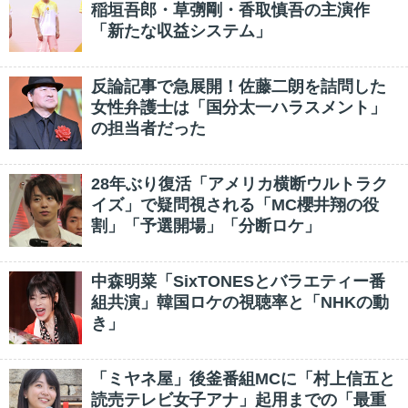
稲垣吾郎・草彅剛・香取慎吾の主演作
「新たな収益システム」
反論記事で急展開！佐藤二朗を詰問した
女性弁護士は「国分太一ハラスメント」
の担当者だった
28年ぶり復活「アメリカ横断ウルトラク
イズ」で疑問視される「MC櫻井翔の役
割」「予選開場」「分断ロケ」
中森明菜「SixTONESとバラエティー番
組共演」韓国ロケの視聴率と「NHKの動
き」
「ミヤネ屋」後釜番組MCに「村上信五と
読売テレビ女子アナ」起用までの「最重