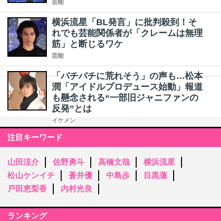
芸能
横浜流星「BL発言」に批判殺到！そ
れでも芸能関係者が「クレームは無理
筋」と断じるワケ
芸能
「バチバチに荒れそう」の声も…松本
潤「アイドルプロデュース始動」報道
も懸念される“一部旧ジャニファンの
反発”とは
イケメン
注目キーワード
山田涼介
佐野勇斗
高橋文哉
横浜流星
松山ケンイチ
蒼井優
中島歩
目黒蓮
戸田恵梨香
内村光良
ランキング