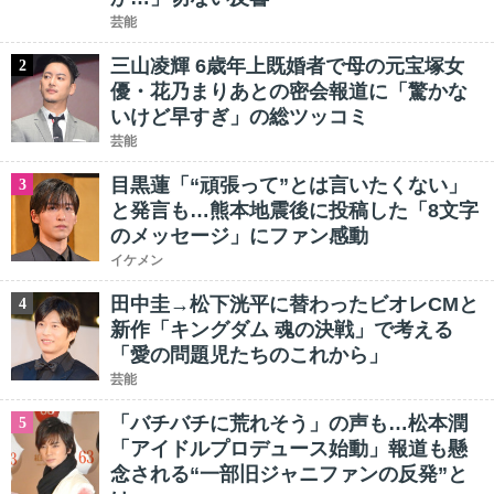
芸能
三山凌輝 6歳年上既婚者で母の元宝塚女
2
優・花乃まりあとの密会報道に「驚かな
いけど早すぎ」の総ツッコミ
芸能
目黒蓮「“頑張って”とは言いたくない」
3
と発言も…熊本地震後に投稿した「8文字
のメッセージ」にファン感動
イケメン
田中圭→松下洸平に替わったビオレCMと
4
新作「キングダム 魂の決戦」で考える
「愛の問題児たちのこれから」
芸能
「バチバチに荒れそう」の声も…松本潤
5
「アイドルプロデュース始動」報道も懸
念される“一部旧ジャニファンの反発”と