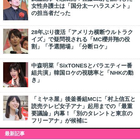
女性弁護士は「国分太一ハラスメント」
の担当者だった
28年ぶり復活「アメリカ横断ウルトラク
イズ」で疑問視される「MC櫻井翔の役
割」「予選開場」「分断ロケ」
中森明菜「SixTONESとバラエティー番
組共演」韓国ロケの視聴率と「NHKの動
き」
「ミヤネ屋」後釜番組MCに「村上信五と
読売テレビ女子アナ」起用までの「最重
要議論」内幕！「別のタレントと東京の
フリーアナ」が候補に
最新記事