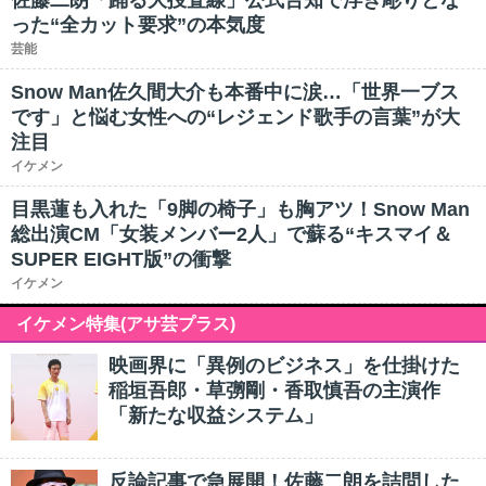
佐藤二朗「踊る大捜査線」公式告知で浮き彫りとな
った“全カット要求”の本気度
芸能
Snow Man佐久間大介も本番中に涙…「世界一ブス
です」と悩む女性への“レジェンド歌手の言葉”が大
注目
イケメン
目黒蓮も入れた「9脚の椅子」も胸アツ！Snow Man
総出演CM「女装メンバー2人」で蘇る“キスマイ＆
SUPER EIGHT版”の衝撃
イケメン
イケメン特集(アサ芸プラス)
映画界に「異例のビジネス」を仕掛けた
稲垣吾郎・草彅剛・香取慎吾の主演作
「新たな収益システム」
反論記事で急展開！佐藤二朗を詰問した