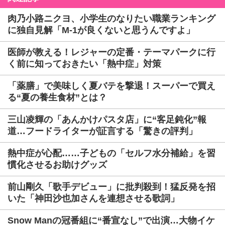
肉乃小路ニクヨ、小学生のなりたい職業ランキング
に独自見解「M-1が良くないと思うんですよ」
医師が教える！レジャーの定番・テーマパークに行
く前に知っておきたい「熱中症」対策
「薬膳」で美味しく夏バテを撃退！スーパーで買え
る“夏の養生食材”とは？
三山凌輝の「あんかけパスタ店」に“客足鈍化”報
道…フードライターが証言する「驚きの評判」
熱中症が心配……子どもの「セルフ水分補給」を習
慣化させるお助けグッズ
前山剛久「歌手デビュー」に批判殺到！猛反発を招
いた「神田沙也加さんを連想させる歌詞」
Snow Manの冠番組に“番宣なし”で出演…大物イケ