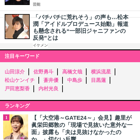
芸能
「バチバチに荒れそう」の声も…松本
潤「アイドルプロデュース始動」報道
も懸念される“一部旧ジャニファンの
反発”とは
イケメン
注目キーワード
山田涼介
佐野勇斗
高橋文哉
横浜流星
松山ケンイチ
蒼井優
中島歩
目黒蓮
戸田恵梨香
内村光良
ランキング
【「大空港～GATE24～」会見】趣里が
1
眞栄田郷敦の「現場で見抜いた意外な一
面」披露も「夫は見抜けなかったの
か…」切ない反響