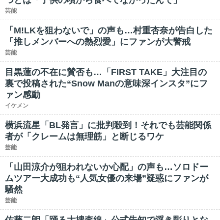
つとは「子供の頃から食べてなかったんで」
芸能
「M!LKを狙わないで」の声も…村重杏奈が告白した
「推しメンバーへの熱烈愛」にファンが大警戒
芸能
目黒蓮の不在に賛否も…「FIRST TAKE」大注目の
裏で投稿された“Snow Manの意味深インスタ”にフ
ァン感動
イケメン
横浜流星「BL発言」に批判殺到！それでも芸能関係
者が「クレームは無理筋」と断じるワケ
芸能
「山田涼介が狙われないか心配」の声も…ソロドー
ムツアー大成功も“人気女優の来場”疑惑にファンが
騒然
芸能