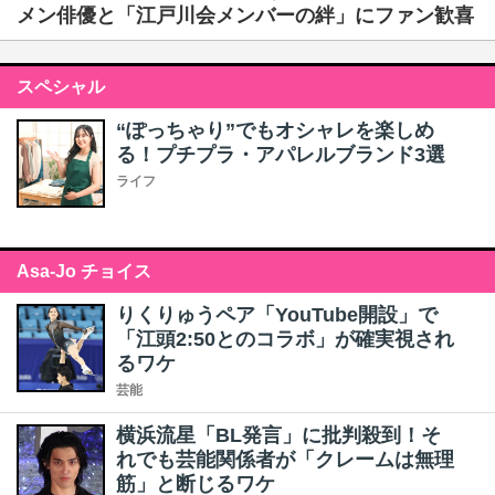
メン俳優と「江戸川会メンバーの絆」にファン歓喜
スペシャル
“ぽっちゃり”でもオシャレを楽しめ
る！プチプラ・アパレルブランド3選
ライフ
Asa-Jo チョイス
りくりゅうペア「YouTube開設」で
「江頭2:50とのコラボ」が確実視され
るワケ
芸能
横浜流星「BL発言」に批判殺到！そ
れでも芸能関係者が「クレームは無理
筋」と断じるワケ