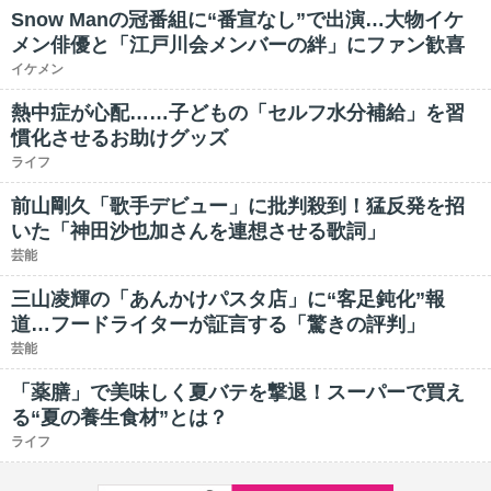
Snow Manの冠番組に“番宣なし”で出演…大物イケ
メン俳優と「江戸川会メンバーの絆」にファン歓喜
イケメン
熱中症が心配……子どもの「セルフ水分補給」を習
慣化させるお助けグッズ
ライフ
前山剛久「歌手デビュー」に批判殺到！猛反発を招
いた「神田沙也加さんを連想させる歌詞」
芸能
三山凌輝の「あんかけパスタ店」に“客足鈍化”報
道…フードライターが証言する「驚きの評判」
芸能
「薬膳」で美味しく夏バテを撃退！スーパーで買え
る“夏の養生食材”とは？
ライフ