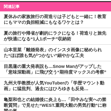
関連記事
夏休みの家族旅行の荷造りは子どもと一緒に！教育
にもママの負担軽減にもなるワケとは？
夏の旅行や帰省が劇的にラクになる！荷造りと旅先
が快適になる“1人1ポーチ”収納術
山本里菜「離婚発表」のインスタ画像に秘められ
た“ほぼ誰も気がつかない”細やかな工夫
目黒蓮の重大発表説も…Snow Manがアップした
「意味深動画」に飛び交う“期待度マックスの考察”
九州大学教授が人気YouTuberの「学歴マウント動
画」に猛批判、過去にはひろゆきも反発…
亀梨和也との結婚後に炎上も…「田中みな実への禁
断質問」で見せた“WEST.重岡大毅の男気行動”に称