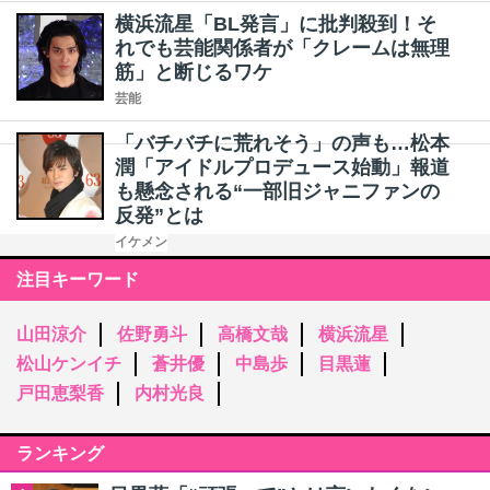
横浜流星「BL発言」に批判殺到！そ
れでも芸能関係者が「クレームは無理
筋」と断じるワケ
芸能
「バチバチに荒れそう」の声も…松本
潤「アイドルプロデュース始動」報道
も懸念される“一部旧ジャニファンの
反発”とは
イケメン
注目キーワード
山田涼介
佐野勇斗
高橋文哉
横浜流星
松山ケンイチ
蒼井優
中島歩
目黒蓮
戸田恵梨香
内村光良
ランキング