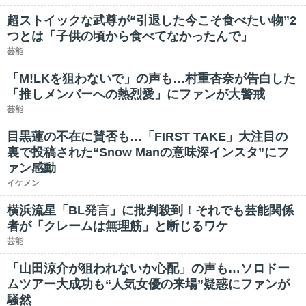
超ストイックな武尊が“引退した今こそ食べたい物”2
つとは「子供の頃から食べてなかったんで」
芸能
「M!LKを狙わないで」の声も…村重杏奈が告白した
「推しメンバーへの熱烈愛」にファンが大警戒
芸能
目黒蓮の不在に賛否も…「FIRST TAKE」大注目の
裏で投稿された“Snow Manの意味深インスタ”にフ
ァン感動
イケメン
横浜流星「BL発言」に批判殺到！それでも芸能関係
者が「クレームは無理筋」と断じるワケ
芸能
「山田涼介が狙われないか心配」の声も…ソロドー
ムツアー大成功も“人気女優の来場”疑惑にファンが
騒然