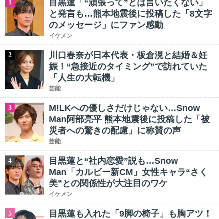
目黒蓮「“頑張って”とは言いたくない」
1
と発言も…熊本地震後に投稿した「8文字
のメッセージ」にファン感動
イケメン
川口春奈が日本代表・板倉滉と結婚＆妊
2
娠！“急接近のタイミング”で訪れていた
「人生の大転機」
芸能
M!LKへの優しさだけじゃない…Snow
3
Man阿部亮平 熊本地震後に投稿した「被
災者への驚きの配慮」に称賛の声
芸能
目黒蓮と“社内恋愛”説も…Snow
4
Man「カルビー新CM」女性キャラ“さく
美”との関係性が大注目のワケ
イケメン
目黒蓮も入れた「9脚の椅子」も胸アツ！
5