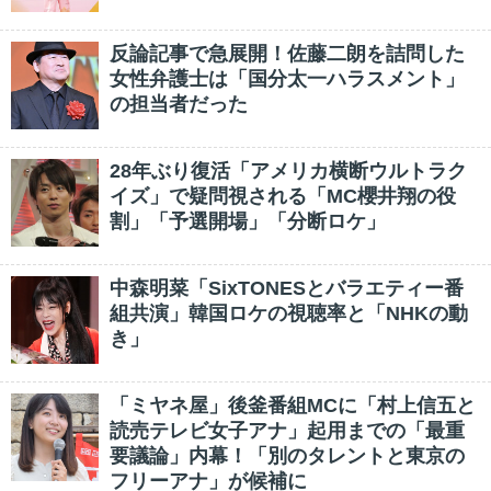
反論記事で急展開！佐藤二朗を詰問した
女性弁護士は「国分太一ハラスメント」
の担当者だった
28年ぶり復活「アメリカ横断ウルトラク
イズ」で疑問視される「MC櫻井翔の役
割」「予選開場」「分断ロケ」
中森明菜「SixTONESとバラエティー番
組共演」韓国ロケの視聴率と「NHKの動
き」
「ミヤネ屋」後釜番組MCに「村上信五と
読売テレビ女子アナ」起用までの「最重
要議論」内幕！「別のタレントと東京の
フリーアナ」が候補に