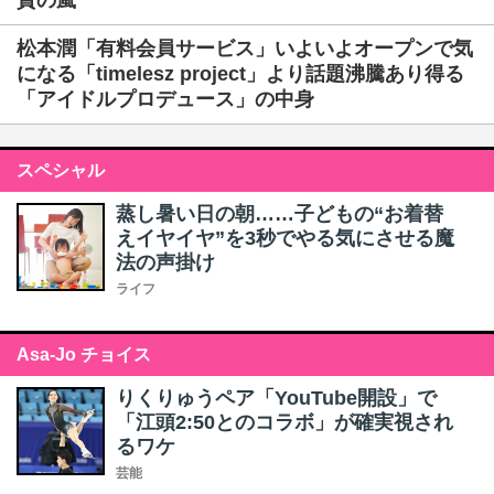
賛の嵐
松本潤「有料会員サービス」いよいよオープンで気
になる「timelesz project」より話題沸騰あり得る
「アイドルプロデュース」の中身
スペシャル
蒸し暑い日の朝……子どもの“お着替
えイヤイヤ”を3秒でやる気にさせる魔
法の声掛け
ライフ
Asa-Jo チョイス
りくりゅうペア「YouTube開設」で
「江頭2:50とのコラボ」が確実視され
るワケ
芸能