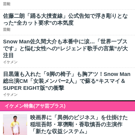
芸能
佐藤二朗「踊る大捜査線」公式告知で浮き彫りとな
った“全カット要求”の本気度
芸能
Snow Man佐久間大介も本番中に涙…「世界一ブス
です」と悩む女性への“レジェンド歌手の言葉”が大
注目
イケメン
目黒蓮も入れた「9脚の椅子」も胸アツ！Snow Man
総出演CM「女装メンバー2人」で蘇る“キスマイ＆
SUPER EIGHT版”の衝撃
イケメン
イケメン特集(アサ芸プラス)
映画界に「異例のビジネス」を仕掛けた
稲垣吾郎・草彅剛・香取慎吾の主演作
「新たな収益システム」