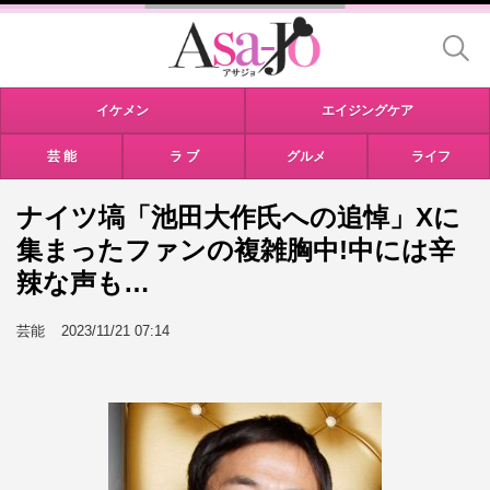
イケメン
エイジングケア
芸 能
ラ ブ
グルメ
ライフ
ナイツ塙「池田大作氏への追悼」Xに
集まったファンの複雑胸中!中には辛
辣な声も…
芸能
2023/11/21 07:14