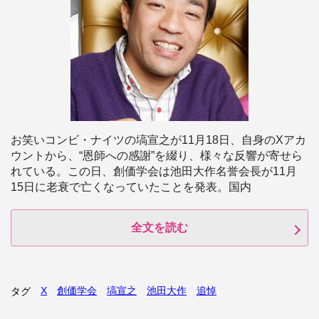
お笑いコンビ・ナイツの塙宣之が11月18日、自身のXアカ
ウントから、“恩師への感謝”を綴り、様々な反響が寄せら
れている。この日、創価学会は池田大作名誉会長が11月
15日に老衰で亡くなっていたことを発表。国内
全文を読む
X
創価学会
塙宣之
池田大作
追悼
タグ