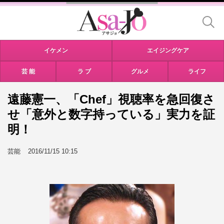
イケメン
エイジングケア
芸 能
ラ ブ
グルメ
ライフ
遠藤憲一、「Chef」視聴率を急回復さ
せ「意外と数字持っている」実力を証
明！
芸能
2016/11/15 10:15