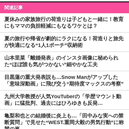
関連記事
夏休みの家族旅行の荷造りは子どもと一緒に！教育
にもママの負担軽減にもなるワケとは？
夏の旅行や帰省が劇的にラクになる！荷造りと旅先
が快適になる“1人1ポーチ”収納術
山本里菜「離婚発表」のインスタ画像に秘められ
た“ほぼ誰も気がつかない”細やかな工夫
目黒蓮の重大発表説も…Snow Manがアップした
「意味深動画」に飛び交う“期待度マックスの考察”
九州大学教授が人気YouTuberの「学歴マウント動
画」に猛批判、過去にはひろゆきも反発…
亀梨和也との結婚後に炎上も…「田中みな実への禁
断質問」で見せた“WEST.重岡大毅の男気行動”に称