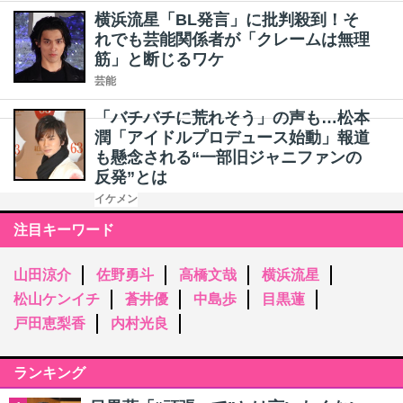
横浜流星「BL発言」に批判殺到！そ
れでも芸能関係者が「クレームは無理
筋」と断じるワケ
芸能
「バチバチに荒れそう」の声も…松本
潤「アイドルプロデュース始動」報道
も懸念される“一部旧ジャニファンの
反発”とは
イケメン
注目キーワード
山田涼介
佐野勇斗
高橋文哉
横浜流星
松山ケンイチ
蒼井優
中島歩
目黒蓮
戸田恵梨香
内村光良
ランキング