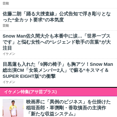
芸能
佐藤二朗「踊る大捜査線」公式告知で浮き彫りとな
った“全カット要求”の本気度
芸能
Snow Man佐久間大介も本番中に涙…「世界一ブス
です」と悩む女性への“レジェンド歌手の言葉”が大
注目
イケメン
目黒蓮も入れた「9脚の椅子」も胸アツ！Snow Man
総出演CM「女装メンバー2人」で蘇る“キスマイ＆
SUPER EIGHT版”の衝撃
イケメン
イケメン特集(アサ芸プラス)
映画界に「異例のビジネス」を仕掛けた
稲垣吾郎・草彅剛・香取慎吾の主演作
「新たな収益システム」