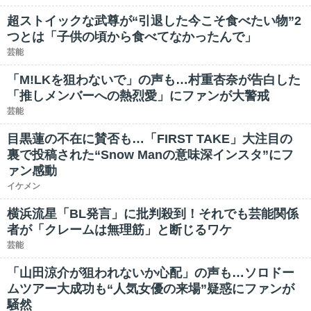
超ストイックな武尊が“引退した今こそ食べたい物”2
つとは「子供の頃から食べてなかったんで」
芸能
「M!LKを狙わないで」の声も…村重杏奈が告白した
「推しメンバーへの熱烈愛」にファンが大警戒
芸能
目黒蓮の不在に賛否も…「FIRST TAKE」大注目の
裏で投稿された“Snow Manの意味深インスタ”にフ
ァン感動
イケメン
横浜流星「BL発言」に批判殺到！それでも芸能関係
者が「クレームは無理筋」と断じるワケ
芸能
「山田涼介が狙われないか心配」の声も…ソロドー
ムツアー大成功も“人気女優の来場”疑惑にファンが
騒然