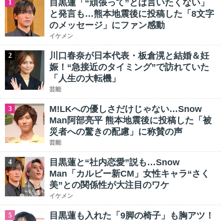
目黒蓮「“頑張って”とは言いたくない」
1
と発言も…熊本地震後に投稿した「8文字
のメッセージ」にファン感動
イケメン
川口春奈が日本代表・板倉滉と結婚＆妊
2
娠！“急接近のタイミング”で訪れていた
「人生の大転機」
芸能
M!LKへの優しさだけじゃない…Snow
3
Man阿部亮平 熊本地震後に投稿した「被
災者への驚きの配慮」に称賛の声
芸能
目黒蓮と“社内恋愛”説も…Snow
4
Man「カルビー新CM」女性キャラ“さく
美”との関係性が大注目のワケ
イケメン
目黒蓮も入れた「9脚の椅子」も胸アツ！
5