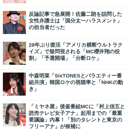
反論記事で急展開！佐藤二朗を詰問した
女性弁護士は「国分太一ハラスメント」
の担当者だった
28年ぶり復活「アメリカ横断ウルトラク
イズ」で疑問視される「MC櫻井翔の役
割」「予選開場」「分断ロケ」
中森明菜「SixTONESとバラエティー番
組共演」韓国ロケの視聴率と「NHKの動
き」
「ミヤネ屋」後釜番組MCに「村上信五と
読売テレビ女子アナ」起用までの「最重
要議論」内幕！「別のタレントと東京の
フリーアナ」が候補に