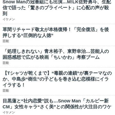
Snow Manの冠番組にも出演…M!LK佐野勇斗、生配
信で語った「驚きのプライベート」に心配の声が殺
到
イケメン
草間リチャード敬太が本格復帰！「完全復活」を後
押しする“圧倒的な人徳”
芸能
「処理しきれない」青木裕子、東野幸治…芸能人の
困惑感想で広がる映画「ちいかわ」考察ブーム
芸能
【Tシャツが乾くまで】“毒親の連鎖”が裏テーマなの
か、中島歩“樹生”の子どもを巻き込む恋模様にイラ
イラする！
芸能
目黒蓮と“社内恋愛”説も…Snow Man「カルビー新
CM」女性キャラ“さく美”との関係性が大注目のワケ
イケメン