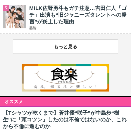
M!LK佐野勇斗もガチ注意…吉田仁人「ゴ
5
チ」出演も“旧ジャニーズタレントへの発
言”が炎上した理由
芸能
もっと見る
オススメ
【Tシャツが乾くまで】蒼井優“咲子”が中島歩“樹
生”に「頭コツン」したのは不倫ではないのか、これ
から不倫に進むのか