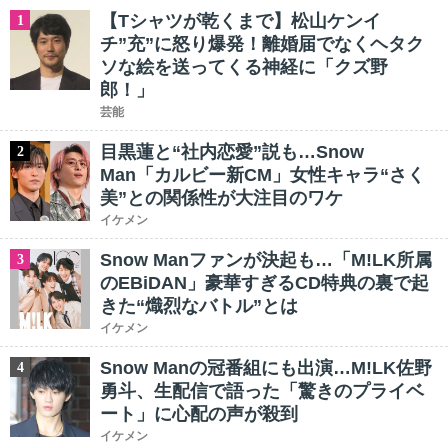
【Tシャツが乾くまで】松山ケンイ
1
チ”充”に怒り爆発！離婚届でなくヘタク
ソな絵を送ってくる神経に「クズ野
郎！」
芸能
目黒蓮と“社内恋愛”説も…Snow
2
Man「カルビー新CM」女性キャラ“さく
美”との関係性が大注目のワケ
イケメン
Snow Manファンが決起も…「M!LK所属
3
のEBiDAN」豪華すぎるCD特典の裏で起
きた“熾烈なバトル”とは
イケメン
Snow Manの冠番組にも出演…M!LK佐野
4
勇斗、生配信で語った「驚きのプライベ
ート」に心配の声が殺到
イケメン