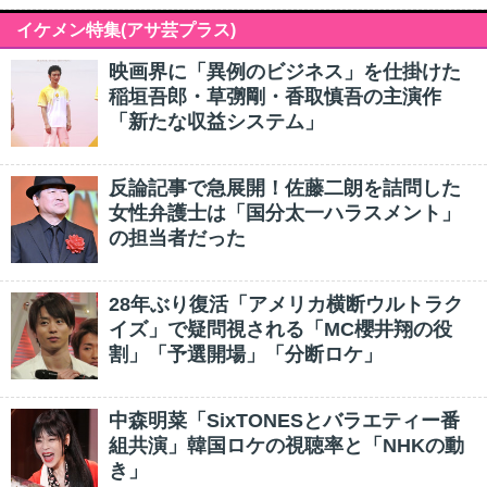
イケメン特集(アサ芸プラス)
映画界に「異例のビジネス」を仕掛けた
稲垣吾郎・草彅剛・香取慎吾の主演作
「新たな収益システム」
反論記事で急展開！佐藤二朗を詰問した
女性弁護士は「国分太一ハラスメント」
の担当者だった
28年ぶり復活「アメリカ横断ウルトラク
イズ」で疑問視される「MC櫻井翔の役
割」「予選開場」「分断ロケ」
中森明菜「SixTONESとバラエティー番
組共演」韓国ロケの視聴率と「NHKの動
き」