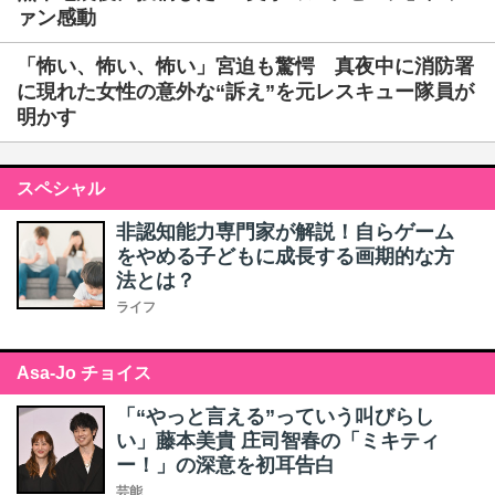
ァン感動
「怖い、怖い、怖い」宮迫も驚愕 真夜中に消防署
に現れた女性の意外な“訴え”を元レスキュー隊員が
明かす
スペシャル
非認知能力専門家が解説！自らゲーム
をやめる子どもに成長する画期的な方
法とは？
ライフ
Asa-Jo チョイス
「“やっと言える”っていう叫びらし
い」藤本美貴 庄司智春の「ミキティ
ー！」の深意を初耳告白
芸能