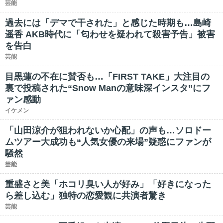
芸能
過去には「デマで干された」と感じた時期も…島崎
遥香 AKB時代に「匂わせを疑われて殺害予告」被害
を告白
芸能
目黒蓮の不在に賛否も…「FIRST TAKE」大注目の
裏で投稿された“Snow Manの意味深インスタ”にフ
ァン感動
イケメン
「山田涼介が狙われないか心配」の声も…ソロドー
ムツアー大成功も“人気女優の来場”疑惑にファンが
騒然
芸能
重盛さと美「ホコリ臭い人が好み」「好きになった
ら差し込む」独特の恋愛観に共演者驚き
芸能