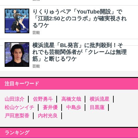
りくりゅうペア「YouTube開設」で
「江頭2:50とのコラボ」が確実視され
るワケ
芸能
横浜流星「BL発言」に批判殺到！そ
れでも芸能関係者が「クレームは無理
筋」と断じるワケ
芸能
注目キーワード
山田涼介
佐野勇斗
高橋文哉
横浜流星
松山ケンイチ
蒼井優
中島歩
目黒蓮
戸田恵梨香
内村光良
ランキング