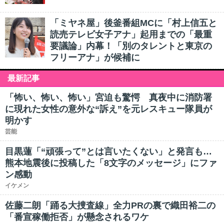
「ミヤネ屋」後釜番組MCに「村上信五と
読売テレビ女子アナ」起用までの「最重
要議論」内幕！「別のタレントと東京の
フリーアナ」が候補に
最新記事
「怖い、怖い、怖い」宮迫も驚愕 真夜中に消防署
に現れた女性の意外な“訴え”を元レスキュー隊員が
明かす
芸能
目黒蓮「“頑張って”とは言いたくない」と発言も…
熊本地震後に投稿した「8文字のメッセージ」にファ
ン感動
イケメン
佐藤二朗「踊る大捜査線」全力PRの裏で織田裕二の
「番宣稼働拒否」が懸念されるワケ