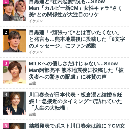
目黒蓮と“社内恋愛”説も…Snow
1
Man「カルビー新CM」女性キャラ“さく
美”との関係性が大注目のワケ
イケメン
目黒蓮「“頑張って”とは言いたくない」
2
と発言も…熊本地震後に投稿した「8文字
のメッセージ」にファン感動
イケメン
M!LKへの優しさだけじゃない…Snow
3
Man阿部亮平 熊本地震後に投稿した「被
災者への驚きの配慮」に称賛の声
芸能
川口春奈が日本代表・板倉滉と結婚＆妊
4
娠！“急接近のタイミング”で訪れていた
「人生の大転機」
芸能
結婚発表でポスト川口春奈は誰に？CM女
5