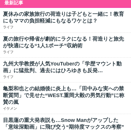
最新記事
夏休みの家族旅行の荷造りは子どもと一緒に！教育
にもママの負担軽減にもなるワケとは？
ライフ
夏の旅行や帰省が劇的にラクになる！荷造りと旅先
が快適になる“1人1ポーチ”収納術
ライフ
九州大学教授が人気YouTuberの「学歴マウント動
画」に猛批判、過去にはひろゆきも反発…
ライフ
亀梨和也との結婚後に炎上も…「田中みな実への禁
断質問」で見せた“WEST.重岡大毅の男気行動”に称
賛の嵐
イケメン
目黒蓮の重大発表説も…Snow Manがアップした
「意味深動画」に飛び交う“期待度マックスの考察”