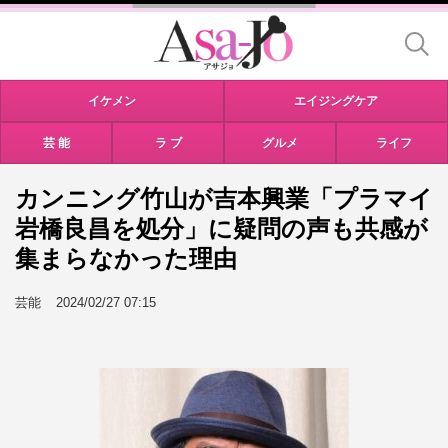
イケメン
エイジングケア
芸 能
ラ ブ
グルメ
ライフ
カンニング竹山が吉本興業「プラマイ
岩橋良昌を処分」に疑問の声も共感が
集まらなかった理由
芸能
2024/02/27 07:15