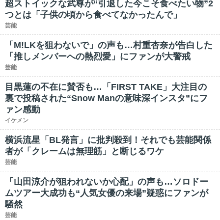
超ストイックな武尊が“引退した今こそ食べたい物”2
つとは「子供の頃から食べてなかったんで」
芸能
「M!LKを狙わないで」の声も…村重杏奈が告白した
「推しメンバーへの熱烈愛」にファンが大警戒
芸能
目黒蓮の不在に賛否も…「FIRST TAKE」大注目の
裏で投稿された“Snow Manの意味深インスタ”にフ
ァン感動
イケメン
横浜流星「BL発言」に批判殺到！それでも芸能関係
者が「クレームは無理筋」と断じるワケ
芸能
「山田涼介が狙われないか心配」の声も…ソロドー
ムツアー大成功も“人気女優の来場”疑惑にファンが
騒然
芸能