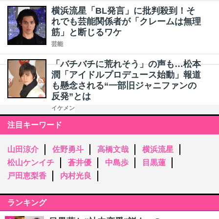
横浜流星「BL発言」に批判殺到！そ
れでも芸能関係者が「クレームは無理
筋」と断じるワケ
芸能
「バチバチに荒れそう」の声も…松本
潤「アイドルプロデュース始動」報道
も懸念される“一部旧ジャニファンの
反発”とは
イケメン
注目キーワード
山田涼介
佐野勇斗
高橋文哉
横浜流星
松山ケンイチ
蒼井優
中島歩
目黒蓮
戸田恵梨香
内村光良
ランキング