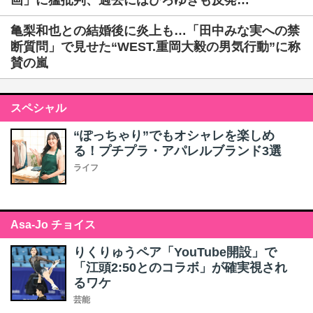
画」に猛批判、過去にはひろゆきも反発…
亀梨和也との結婚後に炎上も…「田中みな実への禁
断質問」で見せた“WEST.重岡大毅の男気行動”に称
賛の嵐
スペシャル
“ぽっちゃり”でもオシャレを楽しめ
る！プチプラ・アパレルブランド3選
ライフ
Asa-Jo チョイス
りくりゅうペア「YouTube開設」で
「江頭2:50とのコラボ」が確実視され
るワケ
芸能