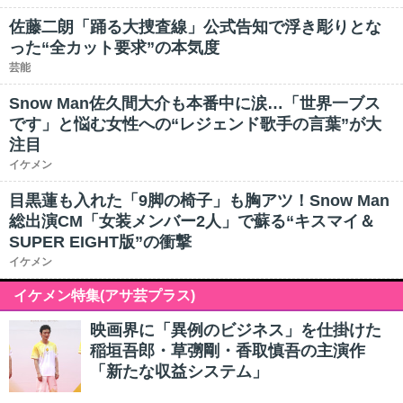
佐藤二朗「踊る大捜査線」公式告知で浮き彫りとな
った“全カット要求”の本気度
芸能
Snow Man佐久間大介も本番中に涙…「世界一ブス
です」と悩む女性への“レジェンド歌手の言葉”が大
注目
イケメン
目黒蓮も入れた「9脚の椅子」も胸アツ！Snow Man
総出演CM「女装メンバー2人」で蘇る“キスマイ＆
SUPER EIGHT版”の衝撃
イケメン
イケメン特集(アサ芸プラス)
映画界に「異例のビジネス」を仕掛けた
稲垣吾郎・草彅剛・香取慎吾の主演作
「新たな収益システム」