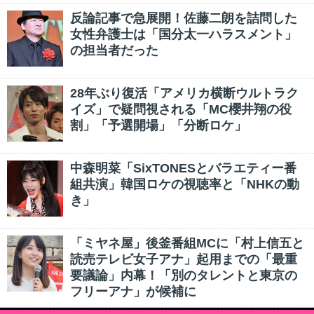
反論記事で急展開！佐藤二朗を詰問した
女性弁護士は「国分太一ハラスメント」
の担当者だった
28年ぶり復活「アメリカ横断ウルトラク
イズ」で疑問視される「MC櫻井翔の役
割」「予選開場」「分断ロケ」
中森明菜「SixTONESとバラエティー番
組共演」韓国ロケの視聴率と「NHKの動
き」
「ミヤネ屋」後釜番組MCに「村上信五と
読売テレビ女子アナ」起用までの「最重
要議論」内幕！「別のタレントと東京の
フリーアナ」が候補に