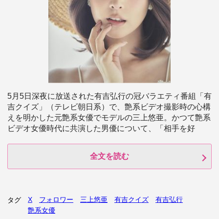
5月5日深夜に放送された有吉弘行の冠バラエティ番組「有
吉クイズ」（テレビ朝日系）で、艶系ビデオ撮影時の心構
えを明かした元艶系女優でモデルの三上悠亜。かつて艶系
ビデオ女優時代に共演した男優について、「相手を好
全文を読む
X
フォロワー
三上悠亜
有吉クイズ
有吉弘行
タグ
艶系女優