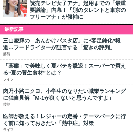
読売テレビ女子アナ」起用までの「最重
要議論」内幕！「別のタレントと東京の
フリーアナ」が候補に
最新記事
三山凌輝の「あんかけパスタ店」に“客足鈍化”報
道…フードライターが証言する「驚きの評判」
芸能
「薬膳」で美味しく夏バテを撃退！スーパーで買え
る“夏の養生食材”とは？
ライフ
肉乃小路ニクヨ、小学生のなりたい職業ランキング
に独自見解「M-1が良くないと思うんですよ」
芸能
医師が教える！レジャーの定番・テーマパークに行
く前に知っておきたい「熱中症」対策
ライフ