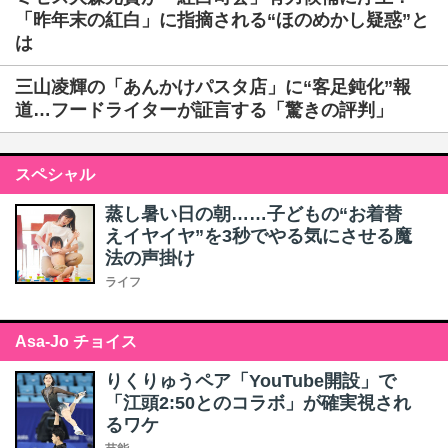
「昨年末の紅白」に指摘される“ほのめかし疑惑”と
は
三山凌輝の「あんかけパスタ店」に“客足鈍化”報
道…フードライターが証言する「驚きの評判」
スペシャル
蒸し暑い日の朝……子どもの“お着替
えイヤイヤ”を3秒でやる気にさせる魔
法の声掛け
ライフ
Asa-Jo チョイス
りくりゅうペア「YouTube開設」で
「江頭2:50とのコラボ」が確実視され
るワケ