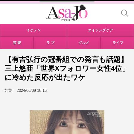
イケメン
エイジングケア
芸 能
ラ ブ
グルメ
ライフ
【有吉弘行の冠番組での発言も話題】
三上悠亜「世界Xフォロワー女性4位」
に冷めた反応が出たワケ
芸能
2024/05/09 18:15