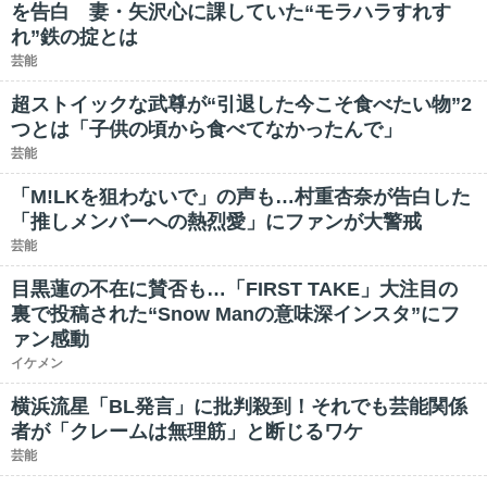
を告白 妻・矢沢心に課していた“モラハラすれす
れ”鉄の掟とは
芸能
超ストイックな武尊が“引退した今こそ食べたい物”2
つとは「子供の頃から食べてなかったんで」
芸能
「M!LKを狙わないで」の声も…村重杏奈が告白した
「推しメンバーへの熱烈愛」にファンが大警戒
芸能
目黒蓮の不在に賛否も…「FIRST TAKE」大注目の
裏で投稿された“Snow Manの意味深インスタ”にフ
ァン感動
イケメン
横浜流星「BL発言」に批判殺到！それでも芸能関係
者が「クレームは無理筋」と断じるワケ
芸能