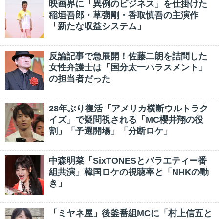
映画界に「異例のビジネス」を仕掛けた
稲垣吾郎・草彅剛・香取慎吾の主演作
「新たな収益システム」
反論記事で急展開！佐藤二朗を詰問した
女性弁護士は「国分太一ハラスメント」
の担当者だった
28年ぶり復活「アメリカ横断ウルトラク
イズ」で疑問視される「MC櫻井翔の役
割」「予選開場」「分断ロケ」
中森明菜「SixTONESとバラエティー番
組共演」韓国ロケの視聴率と「NHKの動
き」
「ミヤネ屋」後釜番組MCに「村上信五と