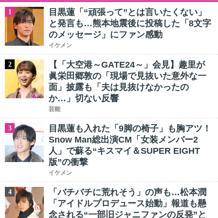
目黒蓮「“頑張って”とは言いたくない」
1
と発言も…熊本地震後に投稿した「8文字
のメッセージ」にファン感動
イケメン
【「大空港～GATE24～」会見】趣里が
2
眞栄田郷敦の「現場で見抜いた意外な一
面」披露も「夫は見抜けなかったの
か…」切ない反響
芸能
目黒蓮も入れた「9脚の椅子」も胸アツ！
3
Snow Man総出演CM「女装メンバー2
人」で蘇る“キスマイ＆SUPER EIGHT
版”の衝撃
イケメン
「バチバチに荒れそう」の声も…松本潤
4
「アイドルプロデュース始動」報道も懸
念される“一部旧ジャニファンの反発”と