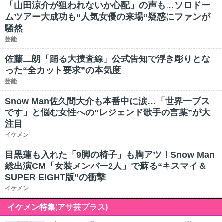
「山田涼介が狙われないか心配」の声も…ソロドー
ムツアー大成功も“人気女優の来場”疑惑にファンが
騒然
芸能
佐藤二朗「踊る大捜査線」公式告知で浮き彫りとな
った“全カット要求”の本気度
芸能
Snow Man佐久間大介も本番中に涙…「世界一ブス
です」と悩む女性への“レジェンド歌手の言葉”が大
注目
イケメン
目黒蓮も入れた「9脚の椅子」も胸アツ！Snow Man
総出演CM「女装メンバー2人」で蘇る“キスマイ＆
SUPER EIGHT版”の衝撃
イケメン
イケメン特集(アサ芸プラス)