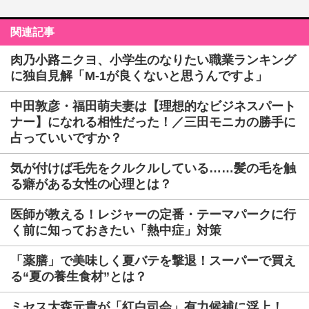
関連記事
肉乃小路ニクヨ、小学生のなりたい職業ランキング
に独自見解「M-1が良くないと思うんですよ」
中田敦彦・福田萌夫妻は【理想的なビジネスパート
ナー】になれる相性だった！／三田モニカの勝手に
占っていいですか？
気が付けば毛先をクルクルしている……髪の毛を触
る癖がある女性の心理とは？
医師が教える！レジャーの定番・テーマパークに行
く前に知っておきたい「熱中症」対策
「薬膳」で美味しく夏バテを撃退！スーパーで買え
る“夏の養生食材”とは？
ミセス大森元貴が「紅白司会」有力候補に浮上！