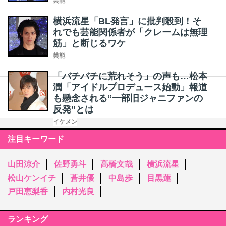
芸能
横浜流星「BL発言」に批判殺到！そ
れでも芸能関係者が「クレームは無理
筋」と断じるワケ
芸能
「バチバチに荒れそう」の声も…松本
潤「アイドルプロデュース始動」報道
も懸念される“一部旧ジャニファンの
反発”とは
イケメン
注目キーワード
山田涼介
佐野勇斗
高橋文哉
横浜流星
松山ケンイチ
蒼井優
中島歩
目黒蓮
戸田恵梨香
内村光良
ランキング