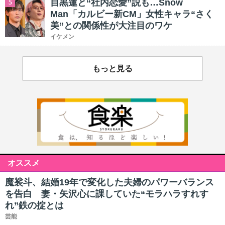
目黒蓮と“社内恋愛”説も…Snow
5
Man「カルビー新CM」女性キャラ“さく
美”との関係性が大注目のワケ
イケメン
もっと見る
オススメ
魔裟斗、結婚19年で変化した夫婦のパワーバランス
を告白 妻・矢沢心に課していた“モラハラすれす
れ”鉄の掟とは
芸能