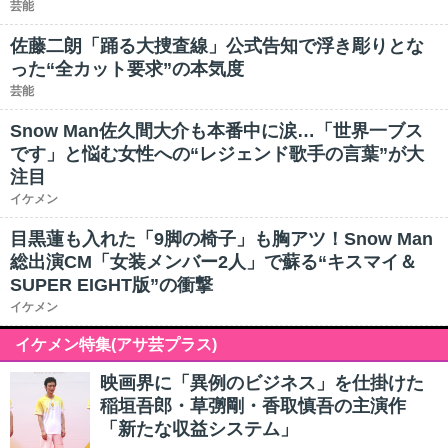
芸能
佐藤二朗「踊る大捜査線」公式告知で浮き彫りとな
った“全カット要求”の本気度
芸能
Snow Man佐久間大介も本番中に涙…「世界一ブス
です」と悩む女性への“レジェンド歌手の言葉”が大
注目
イケメン
目黒蓮も入れた「9脚の椅子」も胸アツ！Snow Man
総出演CM「女装メンバー2人」で蘇る“キスマイ＆
SUPER EIGHT版”の衝撃
イケメン
イケメン特集(アサ芸プラス)
映画界に「異例のビジネス」を仕掛けた
稲垣吾郎・草彅剛・香取慎吾の主演作
「新たな収益システム」