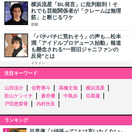
横浜流星「BL発言」に批判殺到！そ
れでも芸能関係者が「クレームは無理
筋」と断じるワケ
芸能
「バチバチに荒れそう」の声も…松本
潤「アイドルプロデュース始動」報道
も懸念される“一部旧ジャニファンの
反発”とは
イケメン
注目キーワード
山田涼介
佐野勇斗
高橋文哉
横浜流星
松山ケンイチ
蒼井優
中島歩
目黒蓮
戸田恵梨香
内村光良
ランキング
目黒蓮「“頑張って”とは言いたくない」
1