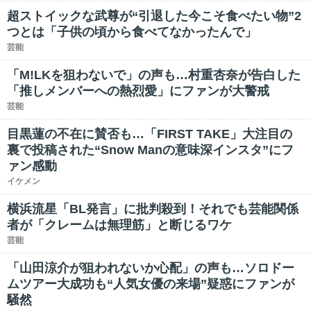
超ストイックな武尊が“引退した今こそ食べたい物”2
つとは「子供の頃から食べてなかったんで」
芸能
「M!LKを狙わないで」の声も…村重杏奈が告白した
「推しメンバーへの熱烈愛」にファンが大警戒
芸能
目黒蓮の不在に賛否も…「FIRST TAKE」大注目の
裏で投稿された“Snow Manの意味深インスタ”にフ
ァン感動
イケメン
横浜流星「BL発言」に批判殺到！それでも芸能関係
者が「クレームは無理筋」と断じるワケ
芸能
「山田涼介が狙われないか心配」の声も…ソロドー
ムツアー大成功も“人気女優の来場”疑惑にファンが
騒然