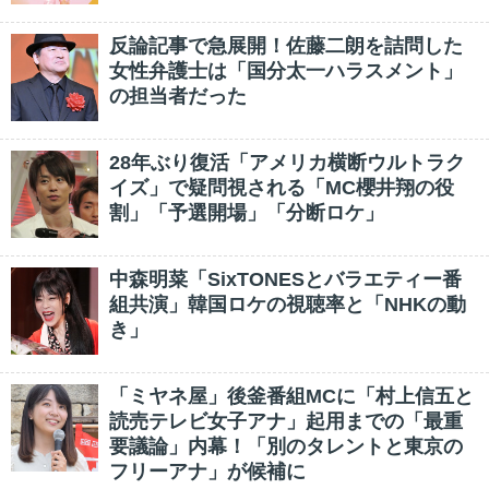
反論記事で急展開！佐藤二朗を詰問した
女性弁護士は「国分太一ハラスメント」
の担当者だった
28年ぶり復活「アメリカ横断ウルトラク
イズ」で疑問視される「MC櫻井翔の役
割」「予選開場」「分断ロケ」
中森明菜「SixTONESとバラエティー番
組共演」韓国ロケの視聴率と「NHKの動
き」
「ミヤネ屋」後釜番組MCに「村上信五と
読売テレビ女子アナ」起用までの「最重
要議論」内幕！「別のタレントと東京の
フリーアナ」が候補に