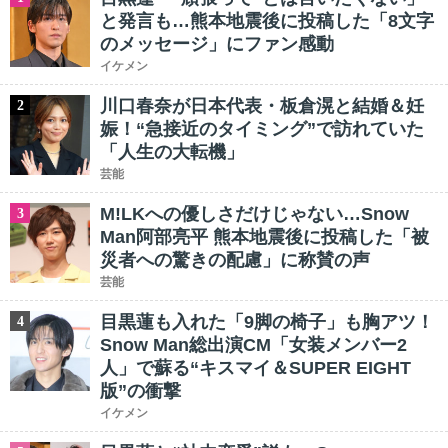
と発言も…熊本地震後に投稿した「8文字
のメッセージ」にファン感動
イケメン
川口春奈が日本代表・板倉滉と結婚＆妊
2
娠！“急接近のタイミング”で訪れていた
「人生の大転機」
芸能
M!LKへの優しさだけじゃない…Snow
3
Man阿部亮平 熊本地震後に投稿した「被
災者への驚きの配慮」に称賛の声
芸能
目黒蓮も入れた「9脚の椅子」も胸アツ！
4
Snow Man総出演CM「女装メンバー2
人」で蘇る“キスマイ＆SUPER EIGHT
版”の衝撃
イケメン