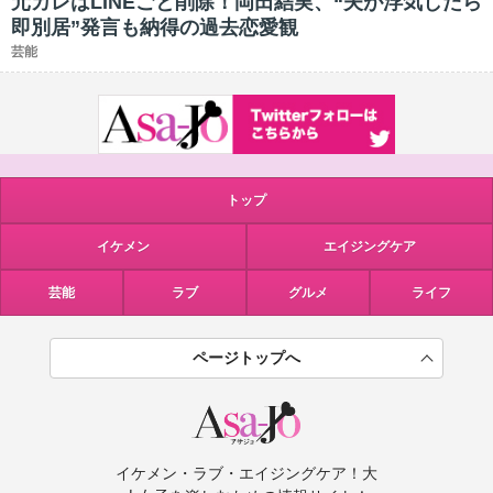
元カレはLINEごと削除！岡田結実、“夫が浮気したら
即別居”発言も納得の過去恋愛観
芸能
トップ
イケメン
エイジングケア
芸能
ラブ
グルメ
ライフ
ページトップへ
イケメン・ラブ・エイジングケア！大