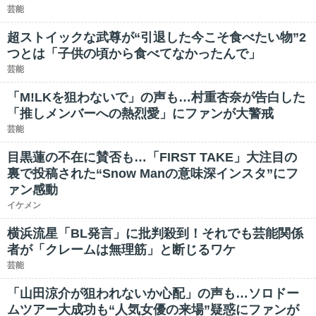
芸能
超ストイックな武尊が“引退した今こそ食べたい物”2
つとは「子供の頃から食べてなかったんで」
芸能
「M!LKを狙わないで」の声も…村重杏奈が告白した
「推しメンバーへの熱烈愛」にファンが大警戒
芸能
目黒蓮の不在に賛否も…「FIRST TAKE」大注目の
裏で投稿された“Snow Manの意味深インスタ”にフ
ァン感動
イケメン
横浜流星「BL発言」に批判殺到！それでも芸能関係
者が「クレームは無理筋」と断じるワケ
芸能
「山田涼介が狙われないか心配」の声も…ソロドー
ムツアー大成功も“人気女優の来場”疑惑にファンが