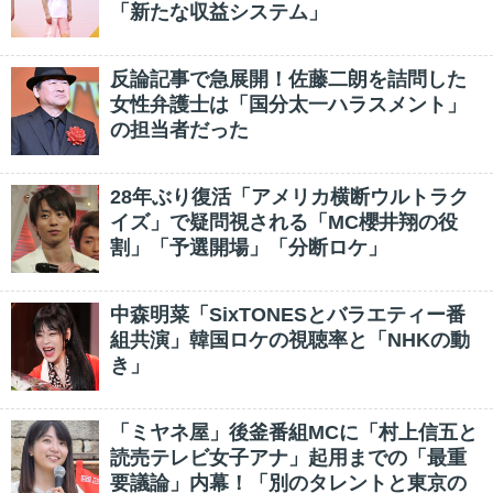
「新たな収益システム」
反論記事で急展開！佐藤二朗を詰問した
女性弁護士は「国分太一ハラスメント」
の担当者だった
28年ぶり復活「アメリカ横断ウルトラク
イズ」で疑問視される「MC櫻井翔の役
割」「予選開場」「分断ロケ」
中森明菜「SixTONESとバラエティー番
組共演」韓国ロケの視聴率と「NHKの動
き」
「ミヤネ屋」後釜番組MCに「村上信五と
読売テレビ女子アナ」起用までの「最重
要議論」内幕！「別のタレントと東京の