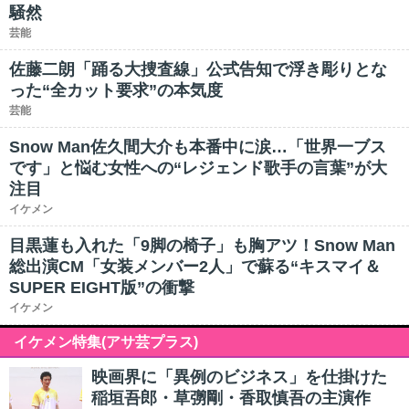
騒然
芸能
佐藤二朗「踊る大捜査線」公式告知で浮き彫りとな
った“全カット要求”の本気度
芸能
Snow Man佐久間大介も本番中に涙…「世界一ブス
です」と悩む女性への“レジェンド歌手の言葉”が大
注目
イケメン
目黒蓮も入れた「9脚の椅子」も胸アツ！Snow Man
総出演CM「女装メンバー2人」で蘇る“キスマイ＆
SUPER EIGHT版”の衝撃
イケメン
イケメン特集(アサ芸プラス)
映画界に「異例のビジネス」を仕掛けた
稲垣吾郎・草彅剛・香取慎吾の主演作