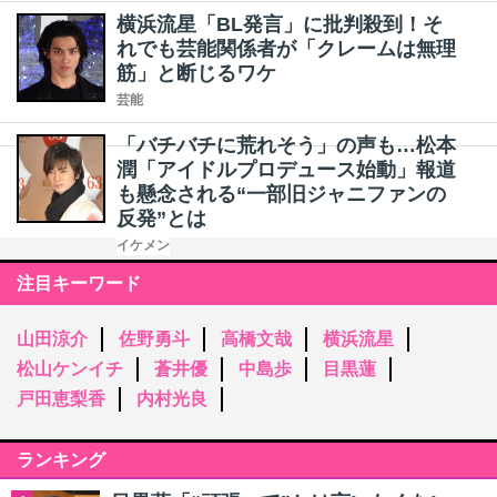
横浜流星「BL発言」に批判殺到！そ
れでも芸能関係者が「クレームは無理
筋」と断じるワケ
芸能
「バチバチに荒れそう」の声も…松本
潤「アイドルプロデュース始動」報道
も懸念される“一部旧ジャニファンの
反発”とは
イケメン
注目キーワード
山田涼介
佐野勇斗
高橋文哉
横浜流星
松山ケンイチ
蒼井優
中島歩
目黒蓮
戸田恵梨香
内村光良
ランキング