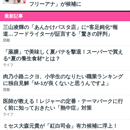
フリーアナ」が候補に
最新記事
三山凌輝の「あんかけパスタ店」に“客足鈍化”報
道…フードライターが証言する「驚きの評判」
芸能
「薬膳」で美味しく夏バテを撃退！スーパーで買え
る“夏の養生食材”とは？
ライフ
肉乃小路ニクヨ、小学生のなりたい職業ランキング
に独自見解「M-1が良くないと思うんですよ」
芸能
医師が教える！レジャーの定番・テーマパークに行
く前に知っておきたい「熱中症」対策
ライフ
ミセス大森元貴が「紅白司会」有力候補に浮上！