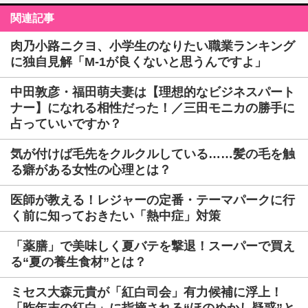
関連記事
肉乃小路ニクヨ、小学生のなりたい職業ランキング
に独自見解「M-1が良くないと思うんですよ」
中田敦彦・福田萌夫妻は【理想的なビジネスパート
ナー】になれる相性だった！／三田モニカの勝手に
占っていいですか？
気が付けば毛先をクルクルしている……髪の毛を触
る癖がある女性の心理とは？
医師が教える！レジャーの定番・テーマパークに行
く前に知っておきたい「熱中症」対策
「薬膳」で美味しく夏バテを撃退！スーパーで買え
る“夏の養生食材”とは？
ミセス大森元貴が「紅白司会」有力候補に浮上！