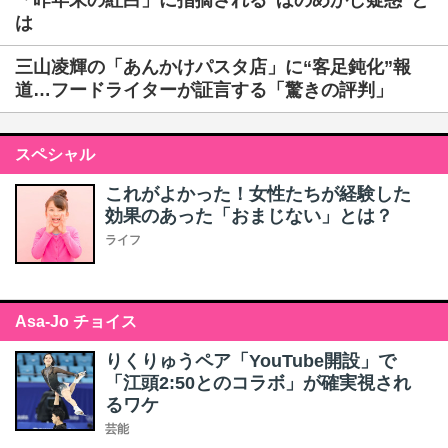
「昨年末の紅白」に指摘される“ほのめかし疑惑”と
は
三山凌輝の「あんかけパスタ店」に“客足鈍化”報
道…フードライターが証言する「驚きの評判」
スペシャル
これがよかった！女性たちが経験した
効果のあった「おまじない」とは？
ライフ
Asa-Jo チョイス
りくりゅうペア「YouTube開設」で
「江頭2:50とのコラボ」が確実視され
るワケ
芸能