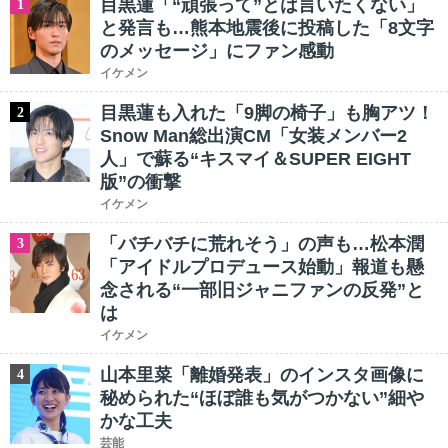
目黒蓮「“頑張って”とは言いたくない」
1
と発言も…熊本地震後に投稿した「8文字
のメッセージ」にファン感動
イケメン
目黒蓮も入れた「9脚の椅子」も胸アツ！
2
Snow Man総出演CM「女装メンバー2
人」で蘇る“キスマイ＆SUPER EIGHT
版”の衝撃
イケメン
「バチバチに荒れそう」の声も…松本潤
3
「アイドルプロデュース始動」報道も懸
念される“一部旧ジャニファンの反発”と
は
イケメン
山本里菜「離婚発表」のインスタ画像に
4
秘められた“ほぼ誰も気がつかない”細や
かな工夫
芸能