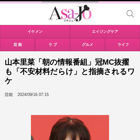
イケメン
エイジングケア
芸 能
ラ ブ
グルメ
ライフ
山本里菜「朝の情報番組」冠MC抜擢
も「不安材料だらけ」と指摘されるワ
ケ
芸能
2024/09/16 07:15