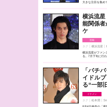
大きな注目を集めて
横浜流星
能関係者
ケ
芸能
タグ
横浜流星
横浜流星がファンク
る。7月下旬に行わ
「バチバ
イドルプ
る“一部
イケメン
タグ
松本潤
Sn
8月4日発売の「