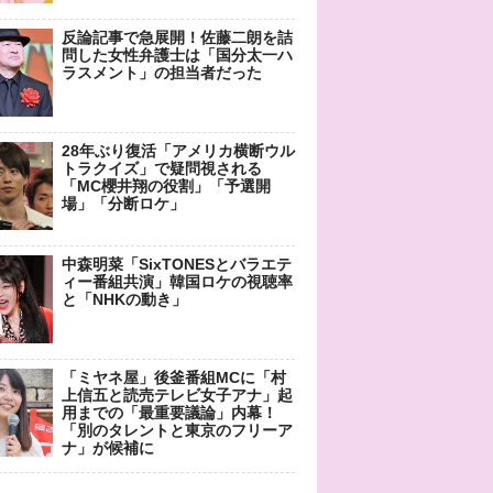
反論記事で急展開！佐藤二朗を詰
問した女性弁護士は「国分太一ハ
ラスメント」の担当者だった
28年ぶり復活「アメリカ横断ウル
トラクイズ」で疑問視される
「MC櫻井翔の役割」「予選開
場」「分断ロケ」
中森明菜「SixTONESとバラエテ
ィー番組共演」韓国ロケの視聴率
と「NHKの動き」
「ミヤネ屋」後釜番組MCに「村
上信五と読売テレビ女子アナ」起
用までの「最重要議論」内幕！
「別のタレントと東京のフリーア
ナ」が候補に