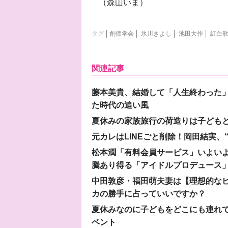
（森山いま）
タグ
創価学会
氷川きよし
池田大作
紅白
関連記事
藤本美貴、結婚して「人生終わった」
た時代の追い風
夏休みの家族旅行の荷造りは子ども
元カレはLINEごと削除！岡田結実
松本潤「有料会員サービス」いよいよオープ
騰あり得る「アイドルプロデュース
中田敦彦・福田萌夫妻は【理想的な
カの勝手に占っていいですか？
夏休みなのに子どもをどこにも連れ
ベント