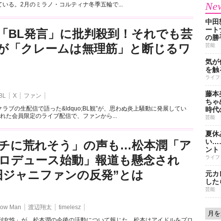
New
いる。2月のミラノ・コルティナ冬季五輪で...
中田
ート
「BL発言」に批判殺到！それでも芸
の勝
が「クレームは無理筋」と断じるワ
芸能
気が
を触
ライフ
藤本
BL
X
ファン
ちゃ
ラブの生配信で語った&ldquo;BL観”が、思わぬ炎上騒動に発展してい
時代
れた会員限定のライブ配信で、ファンから...
芸能
夏休
い…
チに荒れそう」の声も…松本潤「ア
ント
ロデュース始動」報道も懸念され
ライフ
旧ジャニファンの反発”とは
元カ
した
芸能
ow Man
渡辺翔太
timelesz
週刊女性」が、松本潤の今後の活動について報じた。松本はアイドルをプロ