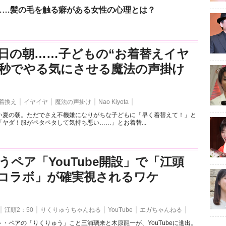
……髪の毛を触る癖がある女性の心理とは？
日の朝……子どもの“お着替えイヤ
3秒でやる気にさせる魔法の声掛け
着換え
イヤイヤ
魔法の声掛け
Nao Kiyota
い夏の朝。ただでさえ不機嫌になりがちな子どもに「早く着替えて！」と
ヤダ！服がペタペタして気持ち悪い……」とお着替...
うペア「YouTube開設」で「江頭
とのコラボ」が確実視されるワケ
江頭2：50
りくりゅうちゃんねる
YouTube
エガちゃんねる
・ペアの「りくりゅう」こと三浦璃来と木原龍一が、YouTubeに進出。