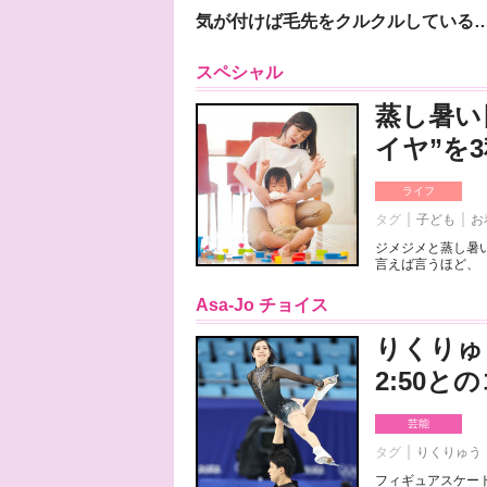
気が付けば毛先をクルクルしている
スペシャル
蒸し暑い
イヤ”を
ライフ
タグ
子ども
お
ジメジメと蒸し暑
言えば言うほど、「
Asa-Jo チョイス
りくりゅ
2:50
芸能
タグ
りくりゅう
フィギュアスケート