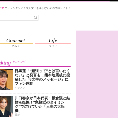
ブ
エイジングケア！大人女子を楽しむための情報サイト！
Gourmet
Life
グルメ
ライフ
king
ランキング
目黒蓮「“頑張って”とは言いたく
ない」と発言も…熊本地震後に投
稿した「8文字のメッセージ」に
ファン感動
イケメン
川口春奈が日本代表・板倉滉と結
婚＆妊娠！“急接近のタイミン
グ”で訪れていた「人生の大転
機」
芸能