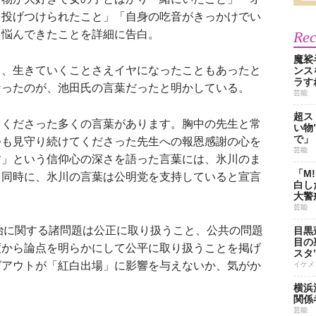
を投げつけられたこと」「自身の吃音がきっかけでい
き悩んできたことを詳細に告白。
Re
魔裟
、生きていくことさえイヤになったこともあったと
ンス
ラす
なったのが、池田氏の言葉だったと明かしている。
芸能
超ス
てくださった多くの言葉があります。胸中の先生と常
い物
で」
つも見守り続けてくださった先生への報恩感謝の心を
芸能
す」という信仰心の深さを語った言葉には、氷川のま
「M
し同時に、氷川の言葉は公明党を支持していると宣言
白し
大警
芸能
治に関する諸問題は公正に取り扱うこと、公共の問題
目黒
目の
度から論点を明らかにして公平に取り扱うことを掲げ
スタ
グアウトが「紅白出場」に影響を与えないか、気がか
イケメ
横浜
関係
芸能