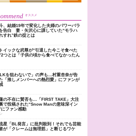
commend
オススメ
斗、結婚19年で変化した夫婦のパワーバラ
を告白 妻・矢沢心に課していた“モラハ
れすれ”鉄の掟とは
トイックな武尊が“引退した今こそ食べた
”2つとは「子供の頃から食べてなかったん
!LKを狙わないで」の声も…村重杏奈が告
た「推しメンバーへの熱烈愛」にファンが
戒
蓮の不在に賛否も…「FIRST TAKE」大注
裏で投稿された“Snow Manの意味深イン
”にファン感動
ン
流星「BL発言」に批判殺到！それでも芸能
者が「クレームは無理筋」と断じるワケ