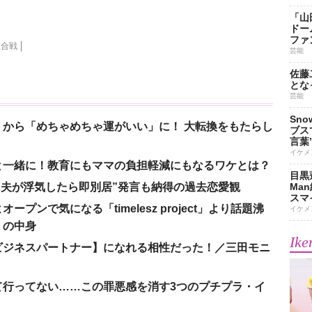
「山
ドー
ファ
歌合戦
芸能
佐藤
とな
芸能
Sn
から「めちゃめちゃ運がいい」に！ 大転換をもたらし
ブス
言葉
イケメ
と一緒に！教育にもママの負担軽減にもなるワケとは？
目黒
、“夫が浮気したら即別居”発言も納得の過去恋愛観
Ma
スマイ
ンで気になる「timelesz project」より話題沸
イケメ
」の中身
Ike
ビジネスパートナー】になれる相性だった！／三田モニ
て行ってない……この罪悪感を消す3つのプチプラ・イ