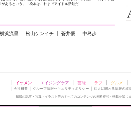
があるという。「松本はこれまでアイドル活動だ...
横浜流星
松山ケンイチ
蒼井優
中島歩
イケメン
エイジングケア
芸能
ラブ
グルメ
会社概要
グループ情報セキュリティポリシー
個人に関わる情報の取
掲載の記事・写真・イラスト等の
すべてのコンテンツの無断複写・転載を禁じ