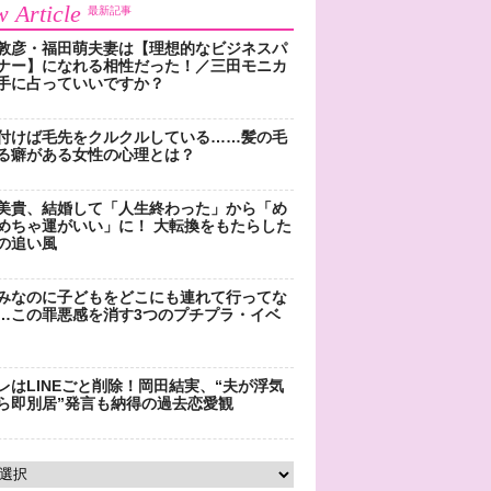
 Article
最新記事
敦彦・福田萌夫妻は【理想的なビジネスパ
ナー】になれる相性だった！／三田モニカ
手に占っていいですか？
付けば毛先をクルクルしている……髪の毛
る癖がある女性の心理とは？
美貴、結婚して「人生終わった」から「め
めちゃ運がいい」に！ 大転換をもたらした
の追い風
みなのに子どもをどこにも連れて行ってな
…この罪悪感を消す3つのプチプラ・イベ
レはLINEごと削除！岡田結実、“夫が浮気
ら即別居”発言も納得の過去恋愛観