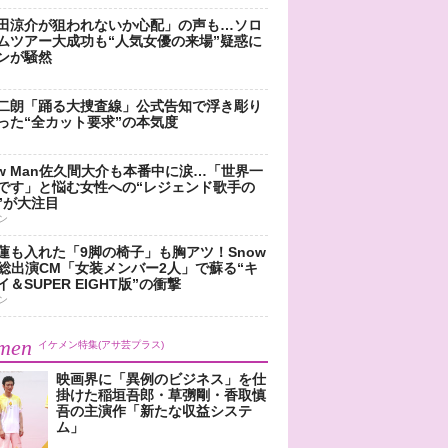
田涼介が狙われないか心配」の声も…ソロ
ムツアー大成功も“人気女優の来場”疑惑に
ンが騒然
二朗「踊る大捜査線」公式告知で浮き彫り
った“全カット要求”の本気度
ow Man佐久間大介も本番中に涙…「世界一
です」と悩む女性への“レジェンド歌手の
”が大注目
ン
蓮も入れた「9脚の椅子」も胸アツ！Snow
n総出演CM「女装メンバー2人」で蘇る“キ
＆SUPER EIGHT版”の衝撃
ン
men
イケメン特集(アサ芸プラス)
映画界に「異例のビジネス」を仕
掛けた稲垣吾郎・草彅剛・香取慎
吾の主演作「新たな収益システ
ム」