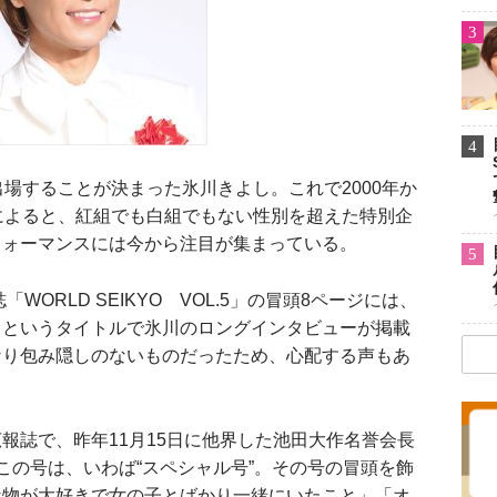
3
4
場することが決まった氷川きよし。これで2000年か
によると、紅組でも白組でもない性別を超えた特別企
フォーマンスには今から注目が集まっている。
5
WORLD SEIKYO VOL.5」の冒頭8ページには、
》というタイトルで氷川のロングインタビューが掲載
なり包み隠しのないものだったため、心配する声もあ
誌で、昨年11月15日に他界した池田大作名誉会長
この号は、いわば“スペシャル号”。その号の冒頭を飾
な物が大好きで女の子とばかり一緒にいたこと」「オ