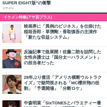
SUPER EIGHT版”の衝撃
イケメン
イケメン特集(アサ芸プラス)
映画界に「異例のビジネス」を仕掛けた
稲垣吾郎・草彅剛・香取慎吾の主演作
「新たな収益システム」
反論記事で急展開！佐藤二朗を詰問した
女性弁護士は「国分太一ハラスメント」
の担当者だった
28年ぶり復活「アメリカ横断ウルトラク
イズ」で疑問視される「MC櫻井翔の役
割」「予選開場」「分断ロケ」
中森明菜「SixTONESとバラエティー番