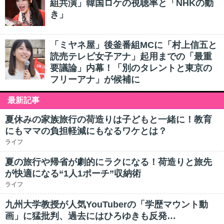
組共演」韓国ロケの視聴率と「NHKの動
き」
「ミヤネ屋」後釜番組MCに「村上信五と
読売テレビ女子アナ」起用までの「最重
要議論」内幕！「別のタレントと東京の
フリーアナ」が候補に
最新記事
夏休みの家族旅行の荷造りは子どもと一緒に！教育
にもママの負担軽減にもなるワケとは？
ライフ
夏の旅行や帰省が劇的にラクになる！荷造りと旅先
が快適になる“1人1ポーチ”収納術
ライフ
九州大学教授が人気YouTuberの「学歴マウント動
画」に猛批判、過去にはひろゆきも反発…