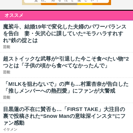
オススメ
魔裟斗、結婚19年で変化した夫婦のパワーバランス
を告白 妻・矢沢心に課していた“モラハラすれす
れ”鉄の掟とは
芸能
超ストイックな武尊が“引退した今こそ食べたい物”2
つとは「子供の頃から食べてなかったんで」
芸能
「M!LKを狙わないで」の声も…村重杏奈が告白した
「推しメンバーへの熱烈愛」にファンが大警戒
芸能
目黒蓮の不在に賛否も…「FIRST TAKE」大注目の
裏で投稿された“Snow Manの意味深インスタ”にフ
ァン感動
イケメン