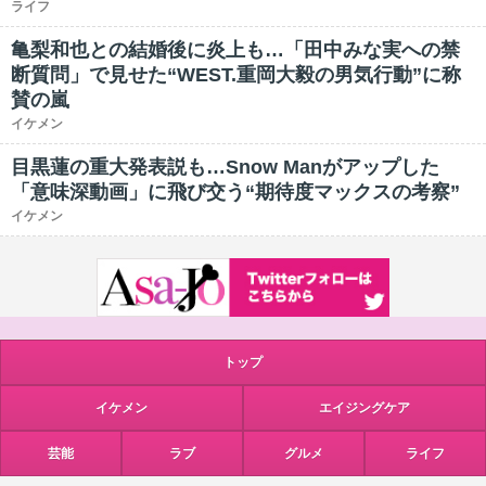
ライフ
亀梨和也との結婚後に炎上も…「田中みな実への禁
断質問」で見せた“WEST.重岡大毅の男気行動”に称
賛の嵐
イケメン
目黒蓮の重大発表説も…Snow Manがアップした
「意味深動画」に飛び交う“期待度マックスの考察”
イケメン
トップ
イケメン
エイジングケア
芸能
ラブ
グルメ
ライフ