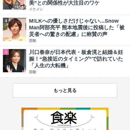
美”との関係性が大注目のワケ
イケメン
M!LKへの優しさだけじゃない…Snow
4
Man阿部亮平 熊本地震後に投稿した「被
災者への驚きの配慮」に称賛の声
芸能
川口春奈が日本代表・板倉滉と結婚＆妊
5
娠！“急接近のタイミング”で訪れていた
「人生の大転機」
芸能
もっと見る