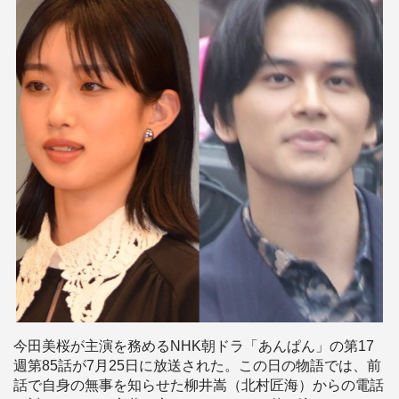
今田美桜が主演を務めるNHK朝ドラ「あんぱん」の第17
週第85話が7月25日に放送された。この日の物語では、前
話で自身の無事を知らせた柳井嵩（北村匠海）からの電話