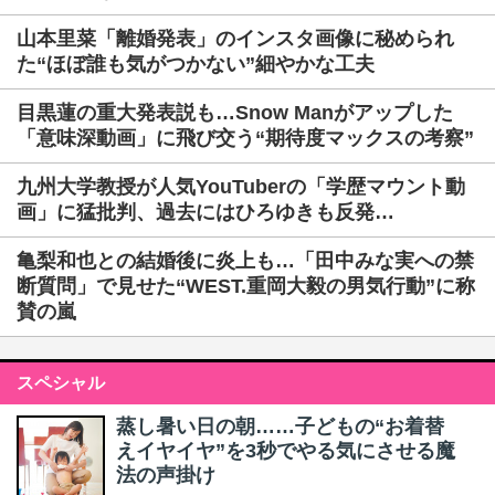
山本里菜「離婚発表」のインスタ画像に秘められ
た“ほぼ誰も気がつかない”細やかな工夫
目黒蓮の重大発表説も…Snow Manがアップした
「意味深動画」に飛び交う“期待度マックスの考察”
九州大学教授が人気YouTuberの「学歴マウント動
画」に猛批判、過去にはひろゆきも反発…
亀梨和也との結婚後に炎上も…「田中みな実への禁
断質問」で見せた“WEST.重岡大毅の男気行動”に称
賛の嵐
スペシャル
蒸し暑い日の朝……子どもの“お着替
えイヤイヤ”を3秒でやる気にさせる魔
法の声掛け