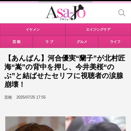
イケメン
エイジングケア
芸 能
ラ ブ
グルメ
ライフ
【あんぱん】河合優実“蘭子”が北村匠
海“嵩”の背中を押し、今井美桜“の
ぶ”と結ばせたセリフに視聴者の涙腺
崩壊！
芸能
2025/07/25 17:55