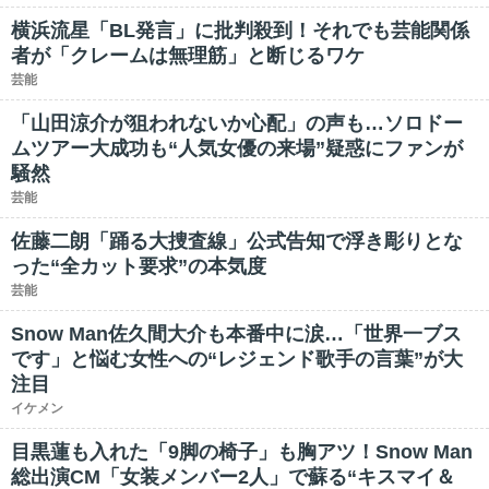
横浜流星「BL発言」に批判殺到！それでも芸能関係
者が「クレームは無理筋」と断じるワケ
芸能
「山田涼介が狙われないか心配」の声も…ソロドー
ムツアー大成功も“人気女優の来場”疑惑にファンが
騒然
芸能
佐藤二朗「踊る大捜査線」公式告知で浮き彫りとな
った“全カット要求”の本気度
芸能
Snow Man佐久間大介も本番中に涙…「世界一ブス
です」と悩む女性への“レジェンド歌手の言葉”が大
注目
イケメン
目黒蓮も入れた「9脚の椅子」も胸アツ！Snow Man
総出演CM「女装メンバー2人」で蘇る“キスマイ＆