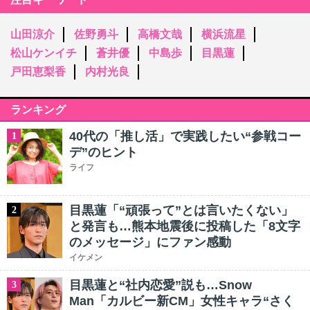
山田涼介
佐野勇斗
高橋文哉
横浜流星
松山ケンイチ
蒼井優
中島歩
目黒蓮
戸田恵梨香
内村光良
ランキング
40代の「推し活」で実践したい“参戦コー
1
デ”のヒント
ライフ
目黒蓮「“頑張って”とは言いたくない」
2
と発言も…熊本地震後に投稿した「8文字
のメッセージ」にファン感動
イケメン
目黒蓮と“社内恋愛”説も…Snow
3
Man「カルビー新CM」女性キャラ“さく