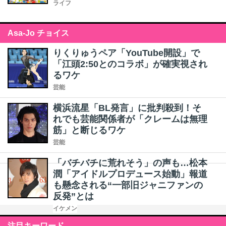
ライフ
Asa-Jo チョイス
りくりゅうペア「YouTube開設」で
「江頭2:50とのコラボ」が確実視され
るワケ
芸能
横浜流星「BL発言」に批判殺到！そ
れでも芸能関係者が「クレームは無理
筋」と断じるワケ
芸能
「バチバチに荒れそう」の声も…松本
潤「アイドルプロデュース始動」報道
も懸念される“一部旧ジャニファンの
反発”とは
イケメン
注目キーワード