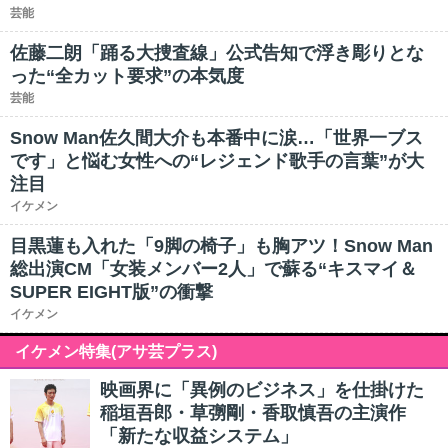
芸能
佐藤二朗「踊る大捜査線」公式告知で浮き彫りとな
った“全カット要求”の本気度
芸能
Snow Man佐久間大介も本番中に涙…「世界一ブス
です」と悩む女性への“レジェンド歌手の言葉”が大
注目
イケメン
目黒蓮も入れた「9脚の椅子」も胸アツ！Snow Man
総出演CM「女装メンバー2人」で蘇る“キスマイ＆
SUPER EIGHT版”の衝撃
イケメン
イケメン特集(アサ芸プラス)
映画界に「異例のビジネス」を仕掛けた
稲垣吾郎・草彅剛・香取慎吾の主演作
「新たな収益システム」