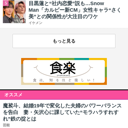
目黒蓮と“社内恋愛”説も…Snow
5
Man「カルビー新CM」女性キャラ“さく
美”との関係性が大注目のワケ
イケメン
もっと見る
オススメ
魔裟斗、結婚19年で変化した夫婦のパワーバランス
を告白 妻・矢沢心に課していた“モラハラすれす
れ”鉄の掟とは
芸能