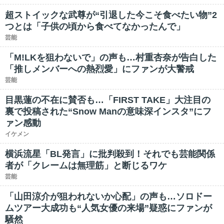
超ストイックな武尊が“引退した今こそ食べたい物”2
つとは「子供の頃から食べてなかったんで」
芸能
「M!LKを狙わないで」の声も…村重杏奈が告白した
「推しメンバーへの熱烈愛」にファンが大警戒
芸能
目黒蓮の不在に賛否も…「FIRST TAKE」大注目の
裏で投稿された“Snow Manの意味深インスタ”にフ
ァン感動
イケメン
横浜流星「BL発言」に批判殺到！それでも芸能関係
者が「クレームは無理筋」と断じるワケ
芸能
「山田涼介が狙われないか心配」の声も…ソロドー
ムツアー大成功も“人気女優の来場”疑惑にファンが
騒然