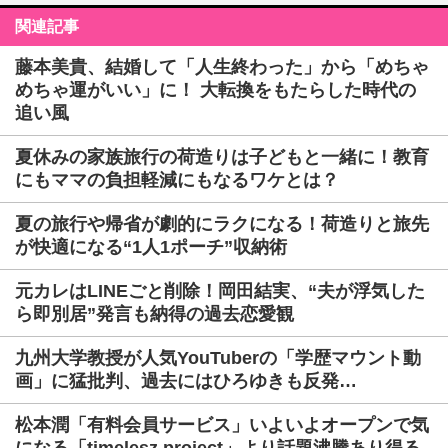
関連記事
藤本美貴、結婚して「人生終わった」から「めちゃ
めちゃ運がいい」に！ 大転換をもたらした時代の
追い風
夏休みの家族旅行の荷造りは子どもと一緒に！教育
にもママの負担軽減にもなるワケとは？
夏の旅行や帰省が劇的にラクになる！荷造りと旅先
が快適になる“1人1ポーチ”収納術
元カレはLINEごと削除！岡田結実、“夫が浮気した
ら即別居”発言も納得の過去恋愛観
九州大学教授が人気YouTuberの「学歴マウント動
画」に猛批判、過去にはひろゆきも反発…
松本潤「有料会員サービス」いよいよオープンで気