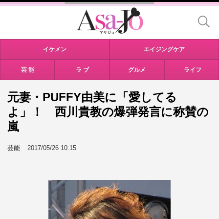
イケメン
エイジングケア
芸 能
ラ ブ
グルメ
ライフ
元妻・PUFFY由美に「愛してる
よ」！ 西川貴教の爆弾発言に称賛の
嵐
芸能
2017/05/26 10:15