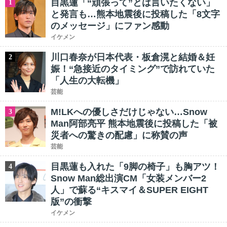
目黒蓮「“頑張って”とは言いたくない」
1
と発言も…熊本地震後に投稿した「8文字
のメッセージ」にファン感動
イケメン
川口春奈が日本代表・板倉滉と結婚＆妊
2
娠！“急接近のタイミング”で訪れていた
「人生の大転機」
芸能
M!LKへの優しさだけじゃない…Snow
3
Man阿部亮平 熊本地震後に投稿した「被
災者への驚きの配慮」に称賛の声
芸能
目黒蓮も入れた「9脚の椅子」も胸アツ！
4
Snow Man総出演CM「女装メンバー2
人」で蘇る“キスマイ＆SUPER EIGHT
版”の衝撃
イケメン