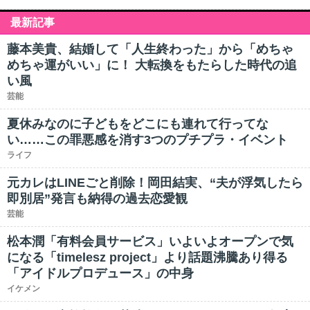
最新記事
藤本美貴、結婚して「人生終わった」から「めちゃ
めちゃ運がいい」に！ 大転換をもたらした時代の追
い風
芸能
夏休みなのに子どもをどこにも連れて行ってな
い……この罪悪感を消す3つのプチプラ・イベント
ライフ
元カレはLINEごと削除！岡田結実、“夫が浮気したら
即別居”発言も納得の過去恋愛観
芸能
松本潤「有料会員サービス」いよいよオープンで気
になる「timelesz project」より話題沸騰あり得る
「アイドルプロデュース」の中身
イケメン