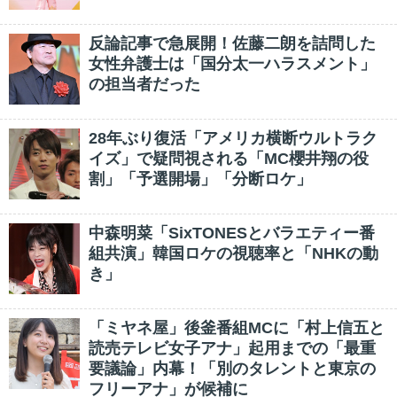
反論記事で急展開！佐藤二朗を詰問した
女性弁護士は「国分太一ハラスメント」
の担当者だった
28年ぶり復活「アメリカ横断ウルトラク
イズ」で疑問視される「MC櫻井翔の役
割」「予選開場」「分断ロケ」
中森明菜「SixTONESとバラエティー番
組共演」韓国ロケの視聴率と「NHKの動
き」
「ミヤネ屋」後釜番組MCに「村上信五と
読売テレビ女子アナ」起用までの「最重
要議論」内幕！「別のタレントと東京の
フリーアナ」が候補に