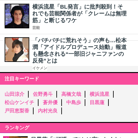
横浜流星「BL発言」に批判殺到！そ
れでも芸能関係者が「クレームは無理
筋」と断じるワケ
芸能
「バチバチに荒れそう」の声も…松本
潤「アイドルプロデュース始動」報道
も懸念される“一部旧ジャニファンの
反発”とは
イケメン
注目キーワード
山田涼介
佐野勇斗
高橋文哉
横浜流星
松山ケンイチ
蒼井優
中島歩
目黒蓮
戸田恵梨香
内村光良
ランキング