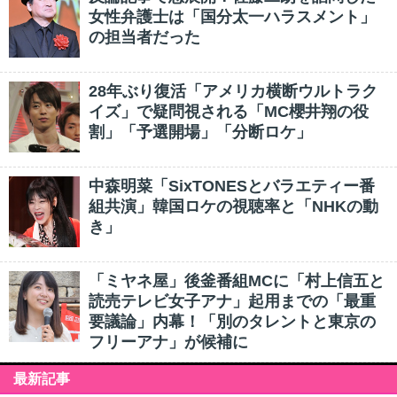
女性弁護士は「国分太一ハラスメント」
の担当者だった
28年ぶり復活「アメリカ横断ウルトラク
イズ」で疑問視される「MC櫻井翔の役
割」「予選開場」「分断ロケ」
中森明菜「SixTONESとバラエティー番
組共演」韓国ロケの視聴率と「NHKの動
き」
「ミヤネ屋」後釜番組MCに「村上信五と
読売テレビ女子アナ」起用までの「最重
要議論」内幕！「別のタレントと東京の
フリーアナ」が候補に
最新記事