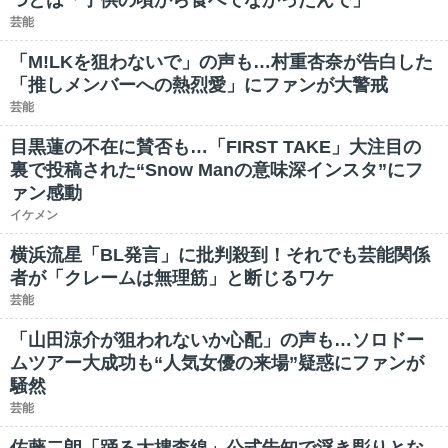
つとは「子供の頃から食べてなかったんで」
芸能
「M!LKを狙わないで」の声も…村重杏奈が告白した
「推しメンバーへの熱烈愛」にファンが大警戒
芸能
目黒蓮の不在に賛否も…「FIRST TAKE」大注目の
裏で投稿された“Snow Manの意味深インスタ”にフ
ァン感動
イケメン
横浜流星「BL発言」に批判殺到！それでも芸能関係
者が「クレームは無理筋」と断じるワケ
芸能
「山田涼介が狙われないか心配」の声も…ソロドー
ムツアー大成功も“人気女優の来場”疑惑にファンが
騒然
芸能