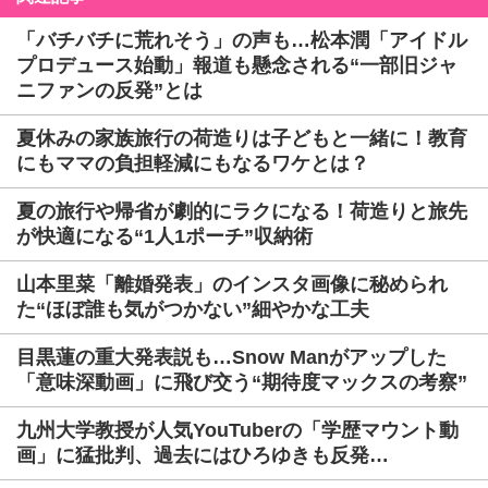
「バチバチに荒れそう」の声も…松本潤「アイドル
プロデュース始動」報道も懸念される“一部旧ジャ
ニファンの反発”とは
夏休みの家族旅行の荷造りは子どもと一緒に！教育
にもママの負担軽減にもなるワケとは？
夏の旅行や帰省が劇的にラクになる！荷造りと旅先
が快適になる“1人1ポーチ”収納術
山本里菜「離婚発表」のインスタ画像に秘められ
た“ほぼ誰も気がつかない”細やかな工夫
目黒蓮の重大発表説も…Snow Manがアップした
「意味深動画」に飛び交う“期待度マックスの考察”
九州大学教授が人気YouTuberの「学歴マウント動
画」に猛批判、過去にはひろゆきも反発…