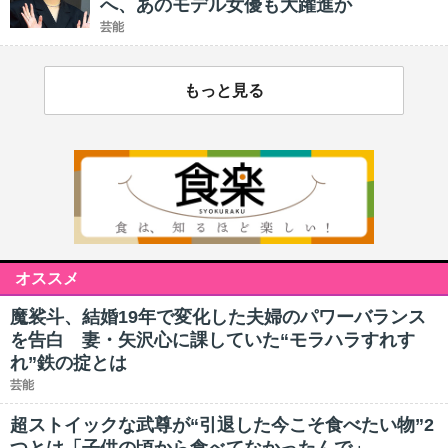
へ、あのモデル女優も大躍進か
芸能
もっと見る
オススメ
魔裟斗、結婚19年で変化した夫婦のパワーバランス
を告白 妻・矢沢心に課していた“モラハラすれす
れ”鉄の掟とは
芸能
超ストイックな武尊が“引退した今こそ食べたい物”2