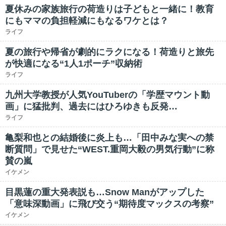
夏休みの家族旅行の荷造りは子どもと一緒に！教育
にもママの負担軽減にもなるワケとは？
ライフ
夏の旅行や帰省が劇的にラクになる！荷造りと旅先
が快適になる“1人1ポーチ”収納術
ライフ
九州大学教授が人気YouTuberの「学歴マウント動
画」に猛批判、過去にはひろゆきも反発…
ライフ
亀梨和也との結婚後に炎上も…「田中みな実への禁
断質問」で見せた“WEST.重岡大毅の男気行動”に称
賛の嵐
イケメン
目黒蓮の重大発表説も…Snow Manがアップした
「意味深動画」に飛び交う“期待度マックスの考察”
イケメン