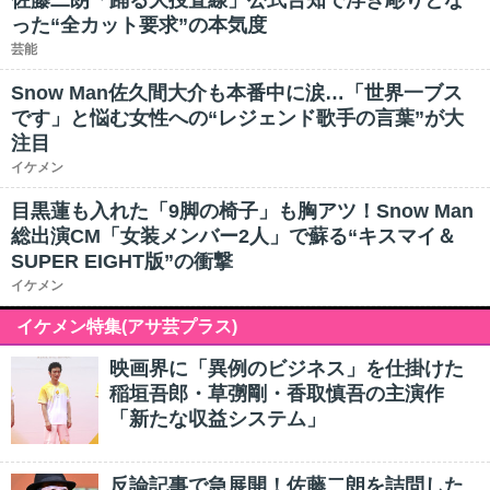
佐藤二朗「踊る大捜査線」公式告知で浮き彫りとな
った“全カット要求”の本気度
芸能
Snow Man佐久間大介も本番中に涙…「世界一ブス
です」と悩む女性への“レジェンド歌手の言葉”が大
注目
イケメン
目黒蓮も入れた「9脚の椅子」も胸アツ！Snow Man
総出演CM「女装メンバー2人」で蘇る“キスマイ＆
SUPER EIGHT版”の衝撃
イケメン
イケメン特集(アサ芸プラス)
映画界に「異例のビジネス」を仕掛けた
稲垣吾郎・草彅剛・香取慎吾の主演作
「新たな収益システム」
反論記事で急展開！佐藤二朗を詰問した