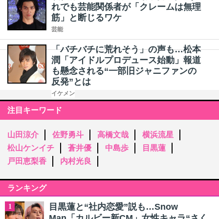
れでも芸能関係者が「クレームは無理
筋」と断じるワケ
芸能
「バチバチに荒れそう」の声も…松本
潤「アイドルプロデュース始動」報道
も懸念される“一部旧ジャニファンの
反発”とは
イケメン
注目キーワード
山田涼介
佐野勇斗
高橋文哉
横浜流星
松山ケンイチ
蒼井優
中島歩
目黒蓮
戸田恵梨香
内村光良
ランキング
目黒蓮と“社内恋愛”説も…Snow
1
Man「カルビー新CM」女性キャラ“さく