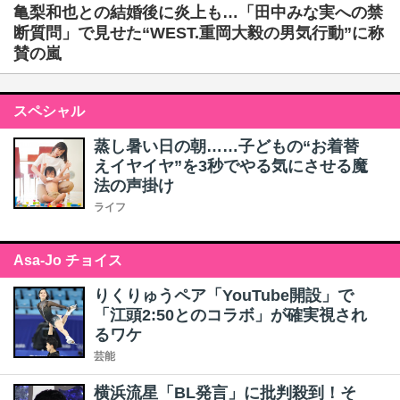
亀梨和也との結婚後に炎上も…「田中みな実への禁
断質問」で見せた“WEST.重岡大毅の男気行動”に称
賛の嵐
スペシャル
蒸し暑い日の朝……子どもの“お着替
えイヤイヤ”を3秒でやる気にさせる魔
法の声掛け
ライフ
Asa-Jo チョイス
りくりゅうペア「YouTube開設」で
「江頭2:50とのコラボ」が確実視され
るワケ
芸能
横浜流星「BL発言」に批判殺到！そ