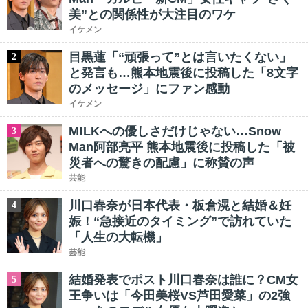
美”との関係性が大注目のワケ
イケメン
目黒蓮「“頑張って”とは言いたくない」
2
と発言も…熊本地震後に投稿した「8文字
のメッセージ」にファン感動
イケメン
M!LKへの優しさだけじゃない…Snow
3
Man阿部亮平 熊本地震後に投稿した「被
災者への驚きの配慮」に称賛の声
芸能
川口春奈が日本代表・板倉滉と結婚＆妊
4
娠！“急接近のタイミング”で訪れていた
「人生の大転機」
芸能
結婚発表でポスト川口春奈は誰に？CM女
5
王争いは「今田美桜VS芦田愛菜」の2強