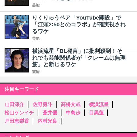
芸能
りくりゅうペア「YouTube開設」で
「江頭2:50とのコラボ」が確実視され
るワケ
芸能
横浜流星「BL発言」に批判殺到！そ
れでも芸能関係者が「クレームは無理
筋」と断じるワケ
芸能
注目キーワード
山田涼介
佐野勇斗
高橋文哉
横浜流星
松山ケンイチ
蒼井優
中島歩
目黒蓮
戸田恵梨香
内村光良