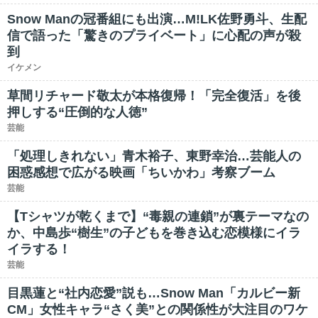
Snow Manの冠番組にも出演…M!LK佐野勇斗、生配
信で語った「驚きのプライベート」に心配の声が殺
到
イケメン
草間リチャード敬太が本格復帰！「完全復活」を後
押しする“圧倒的な人徳”
芸能
「処理しきれない」青木裕子、東野幸治…芸能人の
困惑感想で広がる映画「ちいかわ」考察ブーム
芸能
【Tシャツが乾くまで】“毒親の連鎖”が裏テーマなの
か、中島歩“樹生”の子どもを巻き込む恋模様にイラ
イラする！
芸能
目黒蓮と“社内恋愛”説も…Snow Man「カルビー新
CM」女性キャラ“さく美”との関係性が大注目のワケ