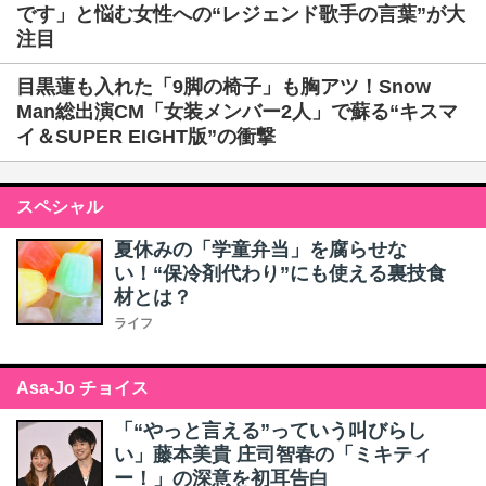
です」と悩む女性への“レジェンド歌手の言葉”が大
注目
目黒蓮も入れた「9脚の椅子」も胸アツ！Snow
Man総出演CM「女装メンバー2人」で蘇る“キスマ
イ＆SUPER EIGHT版”の衝撃
スペシャル
夏休みの「学童弁当」を腐らせな
い！“保冷剤代わり”にも使える裏技食
材とは？
ライフ
Asa-Jo チョイス
「“やっと言える”っていう叫びらし
い」藤本美貴 庄司智春の「ミキティ
ー！」の深意を初耳告白