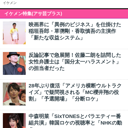
イケメン
イケメン特集(アサ芸プラス)
映画界に「異例のビジネス」を仕掛けた
稲垣吾郎・草彅剛・香取慎吾の主演作
「新たな収益システム」
反論記事で急展開！佐藤二朗を詰問した
女性弁護士は「国分太一ハラスメント」
の担当者だった
28年ぶり復活「アメリカ横断ウルトラク
イズ」で疑問視される「MC櫻井翔の役
割」「予選開場」「分断ロケ」
中森明菜「SixTONESとバラエティー番
組共演」韓国ロケの視聴率と「NHKの動