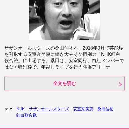
サザンオールスターズの桑田佳祐が、2018年9月で芸能界
を引退する安室奈美恵に続き大みそか恒例の「NHK紅白
歌合戦」に出場する。桑田は、安室同様、白組メンバーで
はなく特別枠で、年越しライブを行う横浜アリーナ
全文を読む
NHK
サザンオールスターズ
安室奈美恵
桑田佳祐
タグ
紅白歌合戦