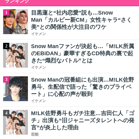
ランキング
目黒蓮と“社内恋愛”説も…Snow
1
Man「カルビー新CM」女性キャラ“さく
美”との関係性が大注目のワケ
イケメン
Snow Manファンが決起も…「M!LK所属
2
のEBiDAN」豪華すぎるCD特典の裏で起
きた“熾烈なバトル”とは
イケメン
Snow Manの冠番組にも出演…M!LK佐野
3
勇斗、生配信で語った「驚きのプライベ
ート」に心配の声が殺到
イケメン
M!LK佐野勇斗もガチ注意…吉田仁人「ゴ
4
チ」出演も“旧ジャニーズタレントへの発
言”が炎上した理由
芸能