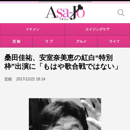
イケメン
エイジングケア
芸 能
ラ ブ
グルメ
ライフ
桑田佳祐、安室奈美恵の紅白“特別
枠”出演に「もはや歌合戦ではない」
芸能
2017/12/22 18:14