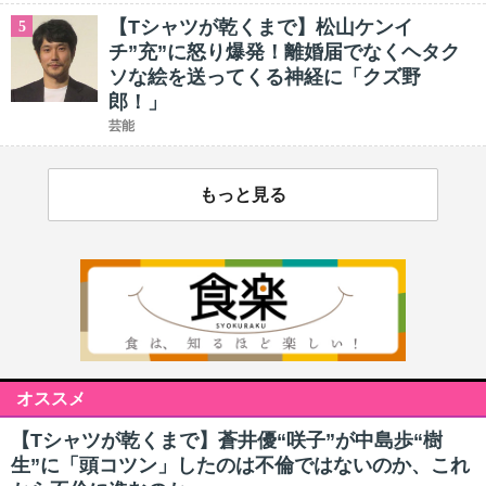
【Tシャツが乾くまで】松山ケンイ
5
チ”充”に怒り爆発！離婚届でなくヘタク
ソな絵を送ってくる神経に「クズ野
郎！」
芸能
もっと見る
オススメ
【Tシャツが乾くまで】蒼井優“咲子”が中島歩“樹
生”に「頭コツン」したのは不倫ではないのか、これ