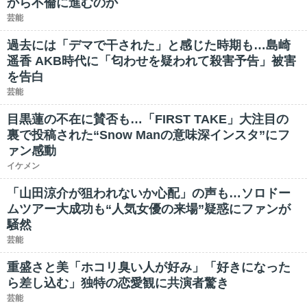
から不倫に進むのか
芸能
過去には「デマで干された」と感じた時期も…島崎
遥香 AKB時代に「匂わせを疑われて殺害予告」被害
を告白
芸能
目黒蓮の不在に賛否も…「FIRST TAKE」大注目の
裏で投稿された“Snow Manの意味深インスタ”にフ
ァン感動
イケメン
「山田涼介が狙われないか心配」の声も…ソロドー
ムツアー大成功も“人気女優の来場”疑惑にファンが
騒然
芸能
重盛さと美「ホコリ臭い人が好み」「好きになった
ら差し込む」独特の恋愛観に共演者驚き
芸能