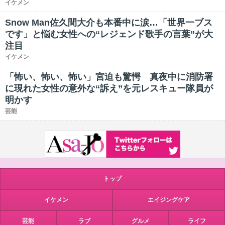
イケメン
Snow Man佐久間大介も本番中に涙…「世界一ブス
です」と悩む女性への“レジェンド歌手の言葉”が大
注目
イケメン
「怖い、怖い、怖い」宮迫も驚愕 真夜中に消防署
に現れた女性の意外な“訴え”を元レスキュー隊員が
明かす
芸能
トップ
イケメン
エイジングケア
芸能
ラブ
グルメ
ライフ