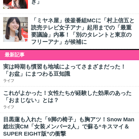
き」
「ミヤネ屋」後釜番組MCに「村上信五と
読売テレビ女子アナ」起用までの「最重
要議論」内幕！「別のタレントと東京の
フリーアナ」が候補に
最新記事
実は時期も慣習も地域によってさまざまだった！
「お盆」にまつわる豆知識
ライフ
これがよかった！女性たちが経験した効果のあった
「おまじない」とは？
ライフ
目黒蓮も入れた「9脚の椅子」も胸アツ！Snow Man
総出演CM「女装メンバー2人」で蘇る“キスマイ＆
SUPER EIGHT版”の衝撃