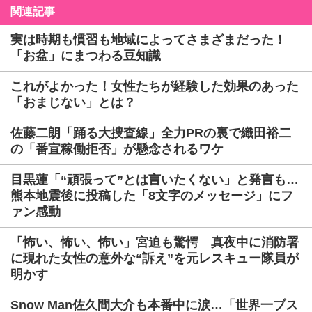
関連記事
実は時期も慣習も地域によってさまざまだった！
「お盆」にまつわる豆知識
これがよかった！女性たちが経験した効果のあった
「おまじない」とは？
佐藤二朗「踊る大捜査線」全力PRの裏で織田裕二
の「番宣稼働拒否」が懸念されるワケ
目黒蓮「“頑張って”とは言いたくない」と発言も…
熊本地震後に投稿した「8文字のメッセージ」にフ
ァン感動
「怖い、怖い、怖い」宮迫も驚愕 真夜中に消防署
に現れた女性の意外な“訴え”を元レスキュー隊員が
明かす
Snow Man佐久間大介も本番中に涙…「世界一ブス