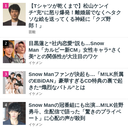
【Tシャツが乾くまで】松山ケンイ
1
チ”充”に怒り爆発！離婚届でなくヘタク
ソな絵を送ってくる神経に「クズ野
郎！」
芸能
目黒蓮と“社内恋愛”説も…Snow
2
Man「カルビー新CM」女性キャラ“さく
美”との関係性が大注目のワケ
イケメン
Snow Manファンが決起も…「M!LK所属
3
のEBiDAN」豪華すぎるCD特典の裏で起
きた“熾烈なバトル”とは
イケメン
Snow Manの冠番組にも出演…M!LK佐野
4
勇斗、生配信で語った「驚きのプライベ
ート」に心配の声が殺到
イケメン