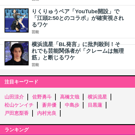
りくりゅうペア「YouTube開設」で
「江頭2:50とのコラボ」が確実視され
るワケ
芸能
横浜流星「BL発言」に批判殺到！そ
れでも芸能関係者が「クレームは無理
筋」と断じるワケ
芸能
注目キーワード
山田涼介
佐野勇斗
高橋文哉
横浜流星
松山ケンイチ
蒼井優
中島歩
目黒蓮
戸田恵梨香
内村光良
ランキング