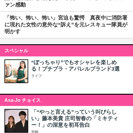
ァン感動
「怖い、怖い、怖い」宮迫も驚愕 真夜中に消防署
に現れた女性の意外な“訴え”を元レスキュー隊員が
明かす
スペシャル
“ぽっちゃり”でもオシャレを楽しめ
る！プチプラ・アパレルブランド3選
ライフ
Asa-Jo チョイス
「“やっと言える”っていう叫びらし
い」藤本美貴 庄司智春の「ミキティ
ー！」の深意を初耳告白
芸能