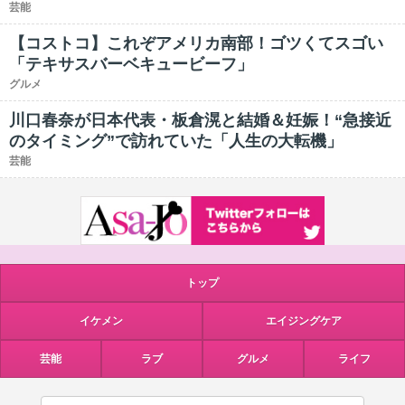
芸能
【コストコ】これぞアメリカ南部！ゴツくてスゴい
「テキサスバーベキュービーフ」
グルメ
川口春奈が日本代表・板倉滉と結婚＆妊娠！“急接近
のタイミング”で訪れていた「人生の大転機」
芸能
トップ
イケメン
エイジングケア
芸能
ラブ
グルメ
ライフ