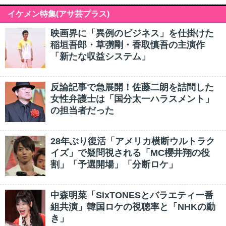
イケメン特集(アサ芸プラス)
映画界に「異例のビジネス」を仕掛けた
稲垣吾郎・草彅剛・香取慎吾の主演作
「新たな収益システム」
反論記事で急展開！佐藤二朗を詰問した
女性弁護士は「国分太一ハラスメント」
の担当者だった
28年ぶり復活「アメリカ横断ウルトラク
イズ」で疑問視される「MC櫻井翔の役
割」「予選開場」「分断ロケ」
中森明菜「SixTONESとバラエティー番
組共演」韓国ロケの視聴率と「NHKの動
き」