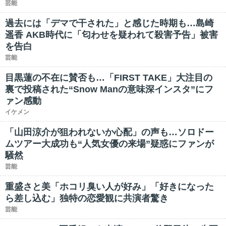
芸能
過去には「デマで干された」と感じた時期も…島崎
遥香 AKB時代に「匂わせを疑われて殺害予告」被害
を告白
芸能
目黒蓮の不在に賛否も…「FIRST TAKE」大注目の
裏で投稿された“Snow Manの意味深インスタ”にフ
ァン感動
イケメン
「山田涼介が狙われないか心配」の声も…ソロドー
ムツアー大成功も“人気女優の来場”疑惑にファンが
騒然
芸能
重盛さと美「ホコリ臭い人が好み」「好きになった
ら差し込む」独特の恋愛観に共演者驚き
芸能