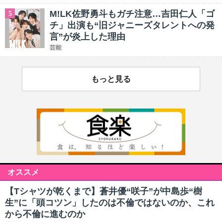
M!LK佐野勇斗もガチ注意…吉田仁人「ゴ
5
チ」出演も“旧ジャニーズタレントへの発
言”が炎上した理由
芸能
もっと見る
オススメ
【Tシャツが乾くまで】蒼井優“咲子”が中島歩“樹
生”に「頭コツン」したのは不倫ではないのか、これ
から不倫に進むのか