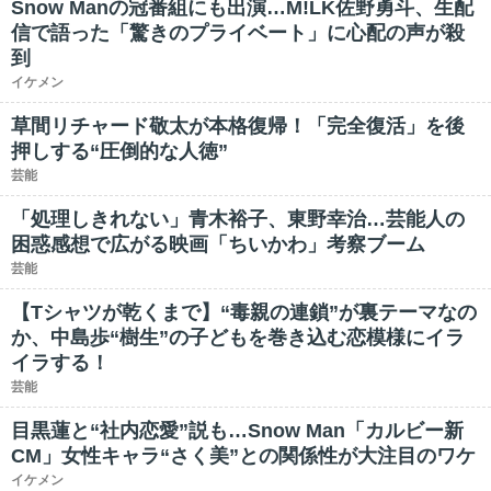
Snow Manの冠番組にも出演…M!LK佐野勇斗、生配
信で語った「驚きのプライベート」に心配の声が殺
到
イケメン
草間リチャード敬太が本格復帰！「完全復活」を後
押しする“圧倒的な人徳”
芸能
「処理しきれない」青木裕子、東野幸治…芸能人の
困惑感想で広がる映画「ちいかわ」考察ブーム
芸能
【Tシャツが乾くまで】“毒親の連鎖”が裏テーマなの
か、中島歩“樹生”の子どもを巻き込む恋模様にイラ
イラする！
芸能
目黒蓮と“社内恋愛”説も…Snow Man「カルビー新
CM」女性キャラ“さく美”との関係性が大注目のワケ
イケメン