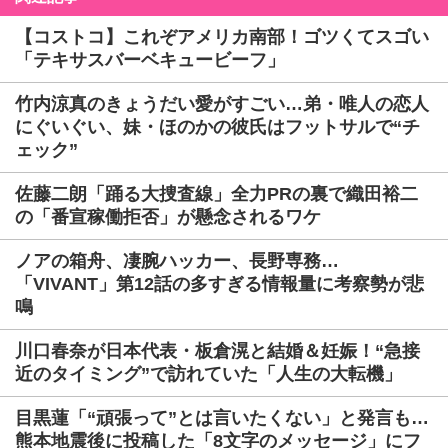
【コストコ】これぞアメリカ南部！ゴツくてスゴい
「テキサスバーベキュービーフ」
竹内涼真のきょうだい愛がすごい…弟・唯人の恋人
にぐいぐい、妹・ほのかの彼氏はフットサルで“チ
ェック”
佐藤二朗「踊る大捜査線」全力PRの裏で織田裕二
の「番宣稼働拒否」が懸念されるワケ
ノアの箱舟、凄腕ハッカー、長野専務…
「VIVANT」第12話の多すぎる情報量に考察勢が悲
鳴
川口春奈が日本代表・板倉滉と結婚＆妊娠！“急接
近のタイミング”で訪れていた「人生の大転機」
目黒蓮「“頑張って”とは言いたくない」と発言も…
熊本地震後に投稿した「8文字のメッセージ」にフ