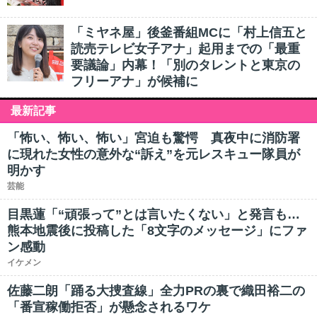
「ミヤネ屋」後釜番組MCに「村上信五と
読売テレビ女子アナ」起用までの「最重
要議論」内幕！「別のタレントと東京の
フリーアナ」が候補に
最新記事
「怖い、怖い、怖い」宮迫も驚愕 真夜中に消防署
に現れた女性の意外な“訴え”を元レスキュー隊員が
明かす
芸能
目黒蓮「“頑張って”とは言いたくない」と発言も…
熊本地震後に投稿した「8文字のメッセージ」にファ
ン感動
イケメン
佐藤二朗「踊る大捜査線」全力PRの裏で織田裕二の
「番宣稼働拒否」が懸念されるワケ