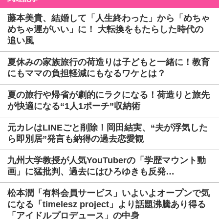
藤本美貴、結婚して「人生終わった」から「めちゃ
めちゃ運がいい」に！ 大転換をもたらした時代の
追い風
夏休みの家族旅行の荷造りは子どもと一緒に！教育
にもママの負担軽減にもなるワケとは？
夏の旅行や帰省が劇的にラクになる！荷造りと旅先
が快適になる“1人1ポーチ”収納術
元カレはLINEごと削除！岡田結実、“夫が浮気した
ら即別居”発言も納得の過去恋愛観
九州大学教授が人気YouTuberの「学歴マウント動
画」に猛批判、過去にはひろゆきも反発…
松本潤「有料会員サービス」いよいよオープンで気
になる「timelesz project」より話題沸騰あり得る
「アイドルプロデュース」の中身