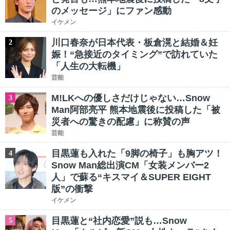
のメッセージ」にファン感動
イケメン
川口春奈が日本代表・板倉滉と結婚＆妊
2
娠！“急接近のタイミング”で訪れていた
「人生の大転機」
芸能
M!LKへの優しさだけじゃない…Snow
3
Man阿部亮平 熊本地震後に投稿した「被
災者への驚きの配慮」に称賛の声
芸能
目黒蓮も入れた「9脚の椅子」も胸アツ！
4
Snow Man総出演CM「女装メンバー2
人」で蘇る“キスマイ＆SUPER EIGHT
版”の衝撃
イケメン
目黒蓮と“社内恋愛”説も…Snow
5