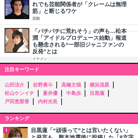
れでも芸能関係者が「クレームは無理
筋」と断じるワケ
芸能
「バチバチに荒れそう」の声も…松本
潤「アイドルプロデュース始動」報道
も懸念される“一部旧ジャニファンの
反発”とは
イケメン
注目キーワード
山田涼介
佐野勇斗
高橋文哉
横浜流星
松山ケンイチ
蒼井優
中島歩
目黒蓮
戸田恵梨香
内村光良
ランキング
目黒蓮「“頑張って”とは言いたくない」
1
と発言も…熊本地震後に投稿した「8文字