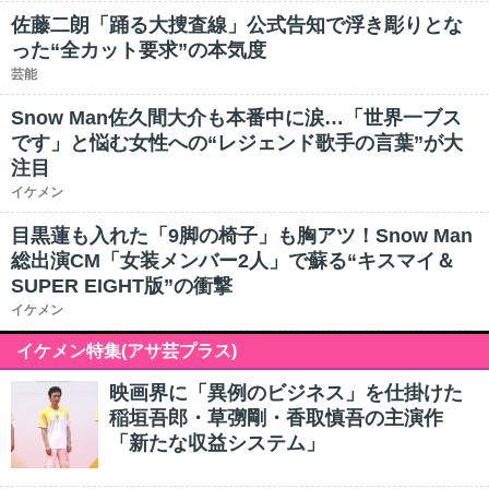
佐藤二朗「踊る大捜査線」公式告知で浮き彫りとな
った“全カット要求”の本気度
芸能
Snow Man佐久間大介も本番中に涙…「世界一ブス
です」と悩む女性への“レジェンド歌手の言葉”が大
注目
イケメン
目黒蓮も入れた「9脚の椅子」も胸アツ！Snow Man
総出演CM「女装メンバー2人」で蘇る“キスマイ＆
SUPER EIGHT版”の衝撃
イケメン
イケメン特集(アサ芸プラス)
映画界に「異例のビジネス」を仕掛けた
稲垣吾郎・草彅剛・香取慎吾の主演作
「新たな収益システム」