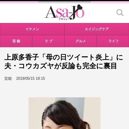
イケメン
エイジングケア
芸 能
ラ ブ
グルメ
ライフ
上原多香子「母の日ツイート炎上」に
夫・コウカズヤが反論も完全に裏目
芸能
2019/05/15 18:15