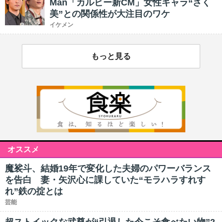
Man「カルビー新CM」女性キャラ“さく
美”との関係性が大注目のワケ
イケメン
もっと見る
オススメ
魔裟斗、結婚19年で変化した夫婦のパワーバランス
を告白 妻・矢沢心に課していた“モラハラすれす
れ”鉄の掟とは
芸能