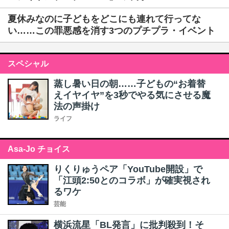
夏休みなのに子どもをどこにも連れて行ってな
い……この罪悪感を消す3つのプチプラ・イベント
スペシャル
蒸し暑い日の朝……子どもの“お着替
えイヤイヤ”を3秒でやる気にさせる魔
法の声掛け
ライフ
Asa-Jo チョイス
りくりゅうペア「YouTube開設」で
「江頭2:50とのコラボ」が確実視され
るワケ
芸能
横浜流星「BL発言」に批判殺到！そ