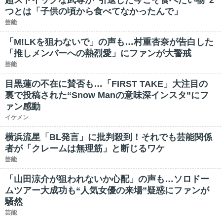
超ストイックな武尊が“引退した今こそ食べたい物”2
つとは「子供の頃から食べてなかったんで」
芸能
「M!LKを狙わないで」の声も…村重杏奈が告白した
「推しメンバーへの熱烈愛」にファンが大警戒
芸能
目黒蓮の不在に賛否も…「FIRST TAKE」大注目の
裏で投稿された“Snow Manの意味深インスタ”にフ
ァン感動
イケメン
横浜流星「BL発言」に批判殺到！それでも芸能関係
者が「クレームは無理筋」と断じるワケ
芸能
「山田涼介が狙われないか心配」の声も…ソロドー
ムツアー大成功も“人気女優の来場”疑惑にファンが
騒然
芸能