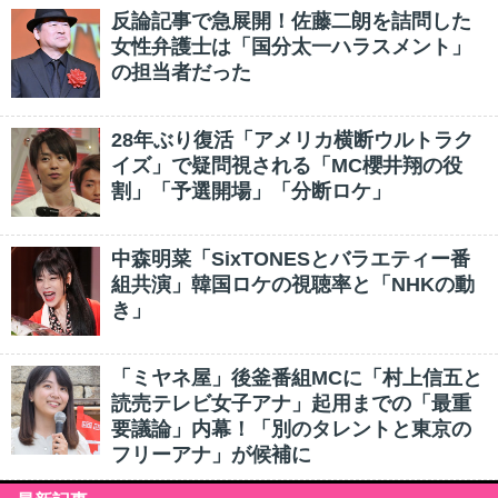
反論記事で急展開！佐藤二朗を詰問した
女性弁護士は「国分太一ハラスメント」
の担当者だった
28年ぶり復活「アメリカ横断ウルトラク
イズ」で疑問視される「MC櫻井翔の役
割」「予選開場」「分断ロケ」
中森明菜「SixTONESとバラエティー番
組共演」韓国ロケの視聴率と「NHKの動
き」
「ミヤネ屋」後釜番組MCに「村上信五と
読売テレビ女子アナ」起用までの「最重
要議論」内幕！「別のタレントと東京の
フリーアナ」が候補に