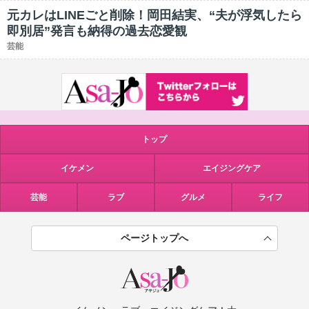
元カレはLINEごと削除！岡田結実、“夫が浮気したら
即別居”発言も納得の過去恋愛観
芸能
トップ
イケメン
エイジングケア
芸能
ラブ
グルメ
ライフ
ページトップへ