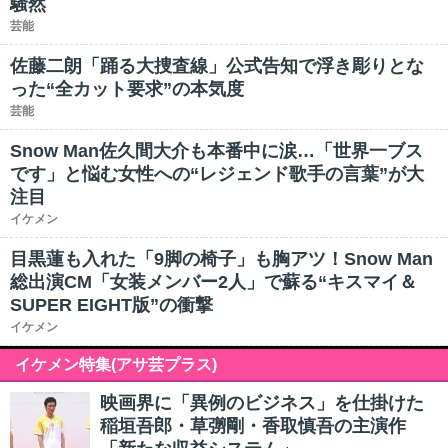
騒然
芸能
佐藤二朗「踊る大捜査線」公式告知で浮き彫りとな
った“全カット要求”の本気度
芸能
Snow Man佐久間大介も本番中に涙…「世界一ブス
です」と悩む女性への“レジェンド歌手の言葉”が大
注目
イケメン
目黒蓮も入れた「9脚の椅子」も胸アツ！Snow Man
総出演CM「女装メンバー2人」で蘇る“キスマイ＆
SUPER EIGHT版”の衝撃
イケメン
イケメン特集(アサ芸プラス)
映画界に「異例のビジネス」を仕掛けた
稲垣吾郎・草彅剛・香取慎吾の主演作