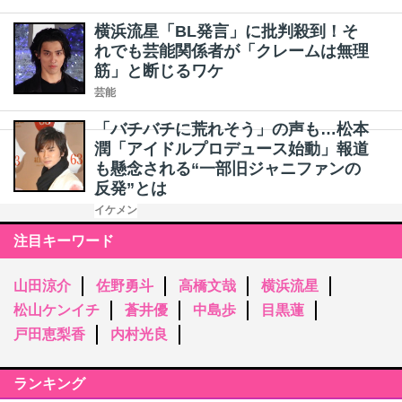
横浜流星「BL発言」に批判殺到！そ
れでも芸能関係者が「クレームは無理
筋」と断じるワケ
芸能
「バチバチに荒れそう」の声も…松本
潤「アイドルプロデュース始動」報道
も懸念される“一部旧ジャニファンの
反発”とは
イケメン
注目キーワード
山田涼介
佐野勇斗
高橋文哉
横浜流星
松山ケンイチ
蒼井優
中島歩
目黒蓮
戸田恵梨香
内村光良
ランキング