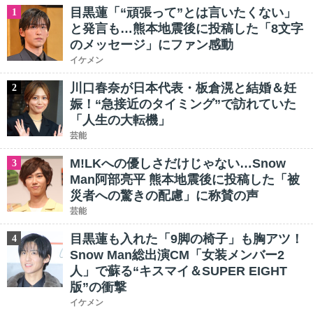
目黒蓮「“頑張って”とは言いたくない」
1
と発言も…熊本地震後に投稿した「8文字
のメッセージ」にファン感動
イケメン
川口春奈が日本代表・板倉滉と結婚＆妊
2
娠！“急接近のタイミング”で訪れていた
「人生の大転機」
芸能
M!LKへの優しさだけじゃない…Snow
3
Man阿部亮平 熊本地震後に投稿した「被
災者への驚きの配慮」に称賛の声
芸能
目黒蓮も入れた「9脚の椅子」も胸アツ！
4
Snow Man総出演CM「女装メンバー2
人」で蘇る“キスマイ＆SUPER EIGHT
版”の衝撃
イケメン