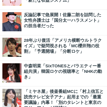
「新たな収益システム」
反論記事で急展開！佐藤二朗を詰問した
女性弁護士は「国分太一ハラスメント」
の担当者だった
28年ぶり復活「アメリカ横断ウルトラク
イズ」で疑問視される「MC櫻井翔の役
割」「予選開場」「分断ロケ」
中森明菜「SixTONESとバラエティー番
組共演」韓国ロケの視聴率と「NHKの動
き」
「ミヤネ屋」後釜番組MCに「村上信五と
読売テレビ女子アナ」起用までの「最重
要議論」内幕！「別のタレントと東京の