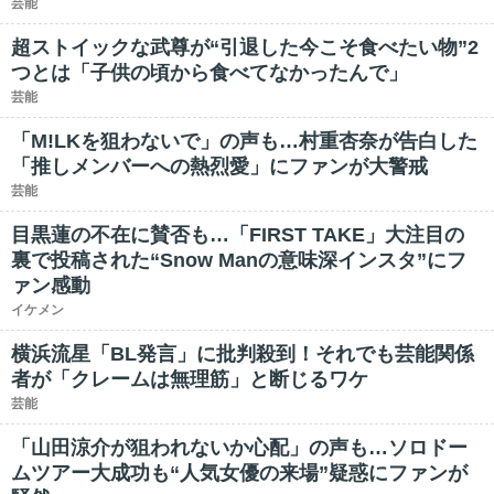
芸能
超ストイックな武尊が“引退した今こそ食べたい物”2
つとは「子供の頃から食べてなかったんで」
芸能
「M!LKを狙わないで」の声も…村重杏奈が告白した
「推しメンバーへの熱烈愛」にファンが大警戒
芸能
目黒蓮の不在に賛否も…「FIRST TAKE」大注目の
裏で投稿された“Snow Manの意味深インスタ”にフ
ァン感動
イケメン
横浜流星「BL発言」に批判殺到！それでも芸能関係
者が「クレームは無理筋」と断じるワケ
芸能
「山田涼介が狙われないか心配」の声も…ソロドー
ムツアー大成功も“人気女優の来場”疑惑にファンが