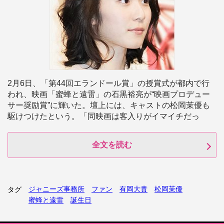
2月6日、「第44回エランドール賞」の授賞式が都内で行
われ、映画「蜜蜂と遠雷」の石黒裕亮が“映画プロデュー
サー奨励賞”に輝いた。壇上には、キャストの松岡茉優も
駆けつけたという。「同映画は客入りがイマイチだっ
全文を読む
ジャニーズ事務所
ファン
有岡大貴
松岡茉優
タグ
蜜蜂と遠雷
誕生日