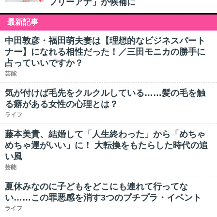
フリーアナ」が候補に
最新記事
中田敦彦・福田萌夫妻は【理想的なビジネスパート
ナー】になれる相性だった！／三田モニカの勝手に
占っていいですか？
芸能
気が付けば毛先をクルクルしている……髪の毛を触
る癖がある女性の心理とは？
ライフ
藤本美貴、結婚して「人生終わった」から「めちゃ
めちゃ運がいい」に！ 大転換をもたらした時代の追
い風
芸能
夏休みなのに子どもをどこにも連れて行ってな
い……この罪悪感を消す3つのプチプラ・イベント
ライフ