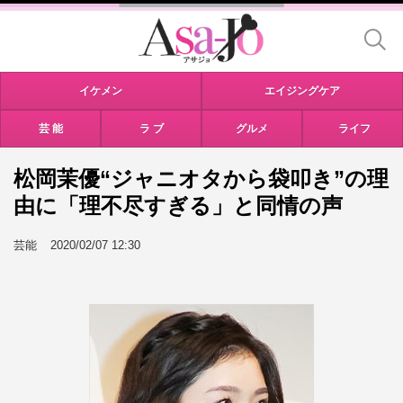
イケメン
エイジングケア
芸 能
ラ ブ
グルメ
ライフ
松岡茉優“ジャニオタから袋叩き”の理
由に「理不尽すぎる」と同情の声
芸能
2020/02/07 12:30