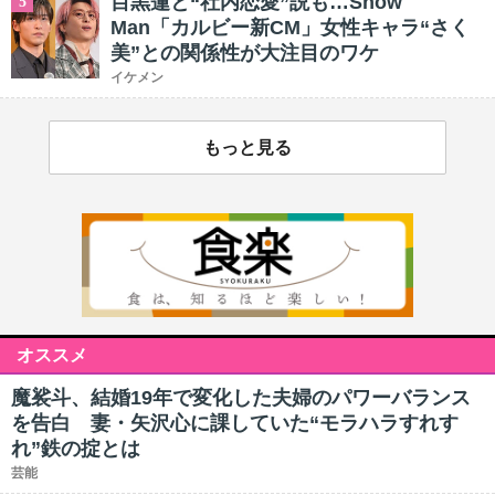
目黒蓮と“社内恋愛”説も…Snow
5
Man「カルビー新CM」女性キャラ“さく
美”との関係性が大注目のワケ
イケメン
もっと見る
オススメ
魔裟斗、結婚19年で変化した夫婦のパワーバランス
を告白 妻・矢沢心に課していた“モラハラすれす
れ”鉄の掟とは
芸能