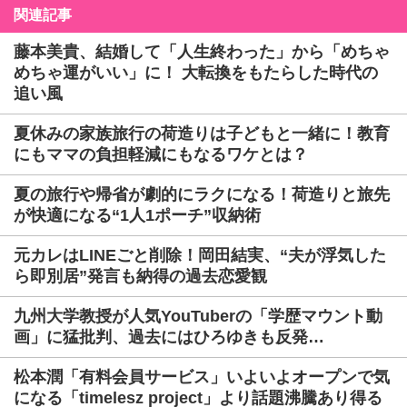
関連記事
藤本美貴、結婚して「人生終わった」から「めちゃ
めちゃ運がいい」に！ 大転換をもたらした時代の
追い風
夏休みの家族旅行の荷造りは子どもと一緒に！教育
にもママの負担軽減にもなるワケとは？
夏の旅行や帰省が劇的にラクになる！荷造りと旅先
が快適になる“1人1ポーチ”収納術
元カレはLINEごと削除！岡田結実、“夫が浮気した
ら即別居”発言も納得の過去恋愛観
九州大学教授が人気YouTuberの「学歴マウント動
画」に猛批判、過去にはひろゆきも反発…
松本潤「有料会員サービス」いよいよオープンで気
になる「timelesz project」より話題沸騰あり得る