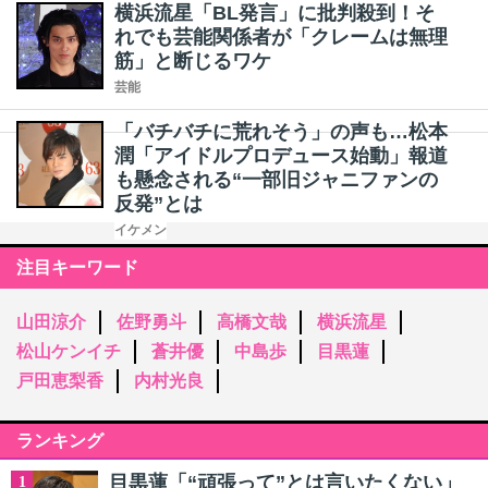
横浜流星「BL発言」に批判殺到！そ
れでも芸能関係者が「クレームは無理
筋」と断じるワケ
芸能
「バチバチに荒れそう」の声も…松本
潤「アイドルプロデュース始動」報道
も懸念される“一部旧ジャニファンの
反発”とは
イケメン
注目キーワード
山田涼介
佐野勇斗
高橋文哉
横浜流星
松山ケンイチ
蒼井優
中島歩
目黒蓮
戸田恵梨香
内村光良
ランキング
目黒蓮「“頑張って”とは言いたくない」
1