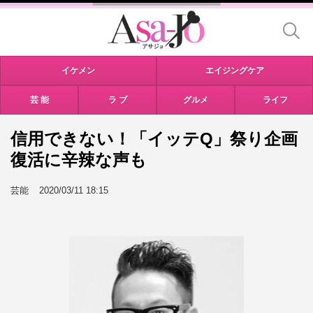
イケメン
エイジングケア
芸 能
ラ ブ
グルメ
ライフ
信用できない！「イッテQ」祭り企画
復活に辛辣な声も
芸能
2020/03/11 18:15