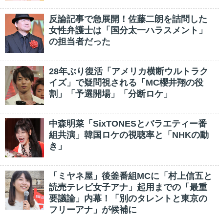
反論記事で急展開！佐藤二朗を詰問した
女性弁護士は「国分太一ハラスメント」
の担当者だった
28年ぶり復活「アメリカ横断ウルトラク
イズ」で疑問視される「MC櫻井翔の役
割」「予選開場」「分断ロケ」
中森明菜「SixTONESとバラエティー番
組共演」韓国ロケの視聴率と「NHKの動
き」
「ミヤネ屋」後釜番組MCに「村上信五と
読売テレビ女子アナ」起用までの「最重
要議論」内幕！「別のタレントと東京の
フリーアナ」が候補に