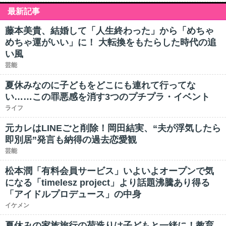
最新記事
藤本美貴、結婚して「人生終わった」から「めちゃ
めちゃ運がいい」に！ 大転換をもたらした時代の追
い風
芸能
夏休みなのに子どもをどこにも連れて行ってな
い……この罪悪感を消す3つのプチプラ・イベント
ライフ
元カレはLINEごと削除！岡田結実、“夫が浮気したら
即別居”発言も納得の過去恋愛観
芸能
松本潤「有料会員サービス」いよいよオープンで気
になる「timelesz project」より話題沸騰あり得る
「アイドルプロデュース」の中身
イケメン
夏休みの家族旅行の荷造りは子どもと一緒に！教育