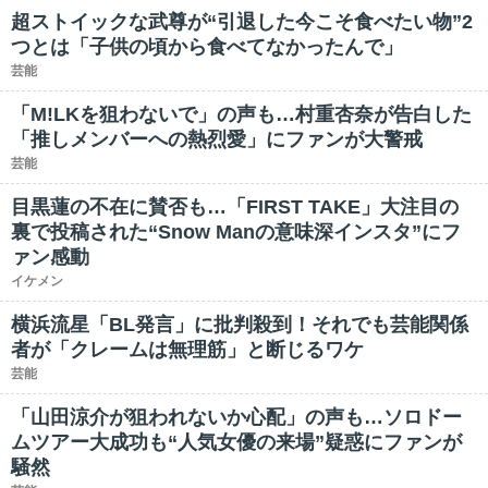
超ストイックな武尊が“引退した今こそ食べたい物”2
つとは「子供の頃から食べてなかったんで」
芸能
「M!LKを狙わないで」の声も…村重杏奈が告白した
「推しメンバーへの熱烈愛」にファンが大警戒
芸能
目黒蓮の不在に賛否も…「FIRST TAKE」大注目の
裏で投稿された“Snow Manの意味深インスタ”にフ
ァン感動
イケメン
横浜流星「BL発言」に批判殺到！それでも芸能関係
者が「クレームは無理筋」と断じるワケ
芸能
「山田涼介が狙われないか心配」の声も…ソロドー
ムツアー大成功も“人気女優の来場”疑惑にファンが
騒然