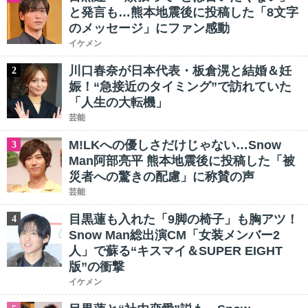
と発言も…熊本地震後に投稿した「8文字
のメッセージ」にファン感動
イケメン
川口春奈が日本代表・板倉滉と結婚＆妊
2
娠！“急接近のタイミング”で訪れていた
「人生の大転機」
芸能
M!LKへの優しさだけじゃない…Snow
3
Man阿部亮平 熊本地震後に投稿した「被
災者への驚きの配慮」に称賛の声
芸能
目黒蓮も入れた「9脚の椅子」も胸アツ！
4
Snow Man総出演CM「女装メンバー2
人」で蘇る“キスマイ＆SUPER EIGHT
版”の衝撃
イケメン