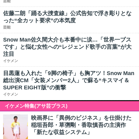
芸能
佐藤二朗「踊る大捜査線」公式告知で浮き彫りとな
った“全カット要求”の本気度
芸能
Snow Man佐久間大介も本番中に涙…「世界一ブス
です」と悩む女性への“レジェンド歌手の言葉”が大
注目
イケメン
目黒蓮も入れた「9脚の椅子」も胸アツ！Snow Man
総出演CM「女装メンバー2人」で蘇る“キスマイ＆
SUPER EIGHT版”の衝撃
イケメン
イケメン特集(アサ芸プラス)
映画界に「異例のビジネス」を仕掛けた
稲垣吾郎・草彅剛・香取慎吾の主演作
「新たな収益システム」