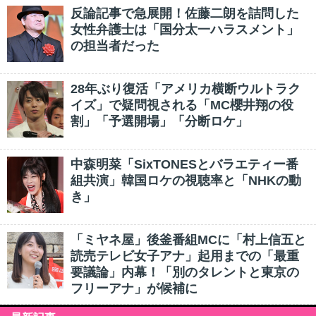
反論記事で急展開！佐藤二朗を詰問した
女性弁護士は「国分太一ハラスメント」
の担当者だった
28年ぶり復活「アメリカ横断ウルトラク
イズ」で疑問視される「MC櫻井翔の役
割」「予選開場」「分断ロケ」
中森明菜「SixTONESとバラエティー番
組共演」韓国ロケの視聴率と「NHKの動
き」
「ミヤネ屋」後釜番組MCに「村上信五と
読売テレビ女子アナ」起用までの「最重
要議論」内幕！「別のタレントと東京の
フリーアナ」が候補に