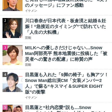
のメッセージ」にファン感動
イケメン
川口春奈が日本代表・板倉滉と結婚＆妊
2
娠！“急接近のタイミング”で訪れていた
「人生の大転機」
芸能
M!LKへの優しさだけじゃない…Snow
3
Man阿部亮平 熊本地震後に投稿した「被
災者への驚きの配慮」に称賛の声
芸能
目黒蓮も入れた「9脚の椅子」も胸アツ！
4
Snow Man総出演CM「女装メンバー2
人」で蘇る“キスマイ＆SUPER EIGHT
版”の衝撃
イケメン
目黒蓮と“社内恋愛”説も…Snow
5