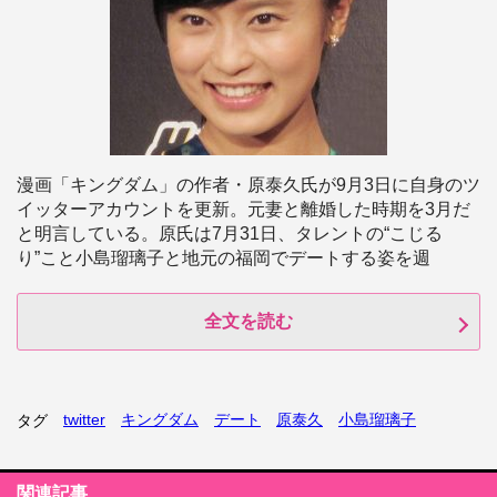
漫画「キングダム」の作者・原泰久氏が9月3日に自身のツ
イッターアカウントを更新。元妻と離婚した時期を3月だ
と明言している。原氏は7月31日、タレントの“こじる
り”こと小島瑠璃子と地元の福岡でデートする姿を週
全文を読む
twitter
キングダム
デート
原泰久
小島瑠璃子
タグ
関連記事