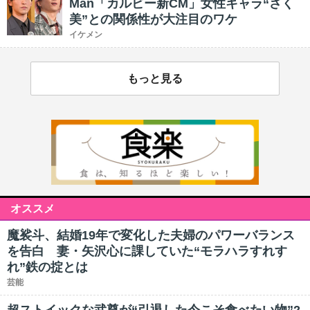
Man「カルビー新CM」女性キャラ“さく
美”との関係性が大注目のワケ
イケメン
もっと見る
オススメ
魔裟斗、結婚19年で変化した夫婦のパワーバランス
を告白 妻・矢沢心に課していた“モラハラすれす
れ”鉄の掟とは
芸能