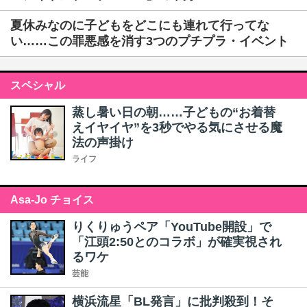
夏休みなのに子どもをどこにも連れて行ってな
い……この罪悪感を消す3つのプチプラ・イベント
スペシャル
蒸し暑い日の朝……子どもの“お着替
えイヤイヤ”を3秒でやる気にさせる魔
法の声掛け
ライフ
Asa-Jo チョイス
りくりゅうペア「YouTube開設」で
「江頭2:50とのコラボ」が確実視され
るワケ
芸能
横浜流星「BL発言」に批判殺到！そ