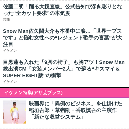
佐藤二朗「踊る大捜査線」公式告知で浮き彫りとな
った“全カット要求”の本気度
芸能
Snow Man佐久間大介も本番中に涙…「世界一ブス
です」と悩む女性への“レジェンド歌手の言葉”が大
注目
イケメン
目黒蓮も入れた「9脚の椅子」も胸アツ！Snow Man
総出演CM「女装メンバー2人」で蘇る“キスマイ＆
SUPER EIGHT版”の衝撃
イケメン
イケメン特集(アサ芸プラス)
映画界に「異例のビジネス」を仕掛けた
稲垣吾郎・草彅剛・香取慎吾の主演作
「新たな収益システム」