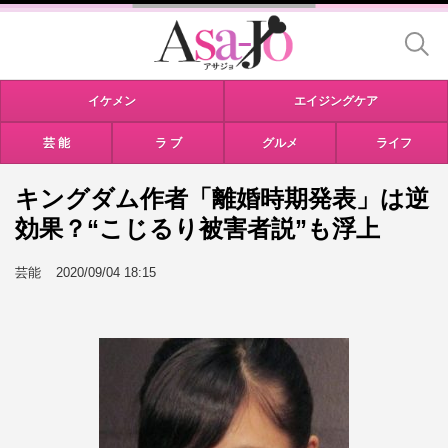
イケメン
エイジングケア
芸 能
ラ ブ
グルメ
ライフ
キングダム作者「離婚時期発表」は逆
効果？“こじるり被害者説”も浮上
芸能
2020/09/04 18:15