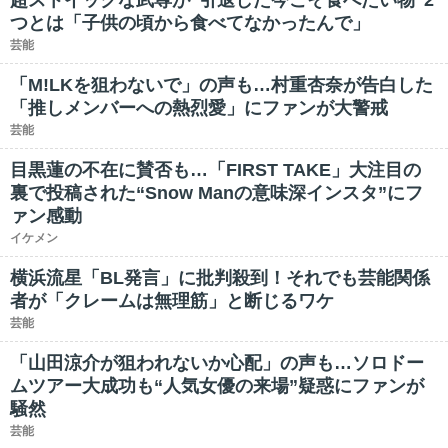
超ストイックな武尊が“引退した今こそ食べたい物”2
つとは「子供の頃から食べてなかったんで」
芸能
「M!LKを狙わないで」の声も…村重杏奈が告白した
「推しメンバーへの熱烈愛」にファンが大警戒
芸能
目黒蓮の不在に賛否も…「FIRST TAKE」大注目の
裏で投稿された“Snow Manの意味深インスタ”にフ
ァン感動
イケメン
横浜流星「BL発言」に批判殺到！それでも芸能関係
者が「クレームは無理筋」と断じるワケ
芸能
「山田涼介が狙われないか心配」の声も…ソロドー
ムツアー大成功も“人気女優の来場”疑惑にファンが
騒然
芸能