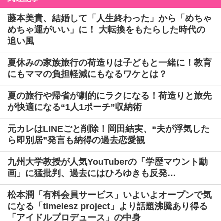
藤本美貴、結婚して「人生終わった」から「めちゃ
めちゃ運がいい」に！ 大転換をもたらした時代の
追い風
夏休みの家族旅行の荷造りは子どもと一緒に！教育
にもママの負担軽減にもなるワケとは？
夏の旅行や帰省が劇的にラクになる！荷造りと旅先
が快適になる“1人1ポーチ”収納術
元カレはLINEごと削除！岡田結実、“夫が浮気した
ら即別居”発言も納得の過去恋愛観
九州大学教授が人気YouTuberの「学歴マウント動
画」に猛批判、過去にはひろゆきも反発…
松本潤「有料会員サービス」いよいよオープンで気
になる「timelesz project」より話題沸騰あり得る
「アイドルプロデュース」の中身